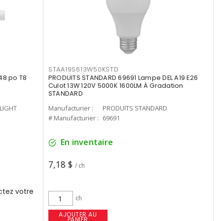
STAA19S613W50KSTD
48 po T8
PRODUITS STANDARD 69691 Lampe DEL A19 E26
Culot 13W 120V 5000K 1600LM À Gradation
STANDARD
-LIGHT
Manufacturier :
PRODUITS STANDARD
# Manufacturier :
69691
En inventaire
7,18 $
/ ch
tez votre
ch
AJOUTER AU
PANIER