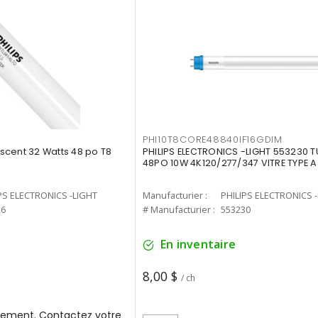
PHI10T8CORE48840IF16GDIM
cent 32 Watts 48 po T8
PHILIPS ELECTRONICS -LIGHT 553230 T
48PO 10W 4K120/277/347 VITRE TYPE A
PS ELECTRONICS -LIGHT
Manufacturier :
PHILIPS ELECTRONICS 
26
# Manufacturier :
553230
En inventaire
8,00 $
/ ch
ement. Contactez votre