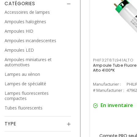
CATÉGORIES
Accessoires de lampes
Ampoules halogènes
Ampoules HID
Ampoules incandescentes
Ampoules LED
Ampoules miniatures et
PHIF32T8TL941ALTO
automotives
Ampoule Tube Fluores
Alto 4100°K
Lampes au xénon
Lampes de spécialité
Manufacturier :
PHILI
# Manufacturier :
4796
Lampes fluorescentes
compactes
En inventaire
Tubes fluorescents
TYPE
Compte PRO seul