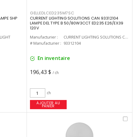
GELLEDLCED235M7SC
LAMPE SHP
CURRENT LIGHTING SOLUTIONS CAN 93312104
LAMPE DEL TYPE B 50/80W3CCT ED235 E26/EX39
120V
-LIGHT
Manufacturier :
CURRENT LIGHTING SOLUTIONS CAN
# Manufacturier :
93312104
En inventaire
196,43 $
/ ch
ch
AJOUTER AU
PANIER