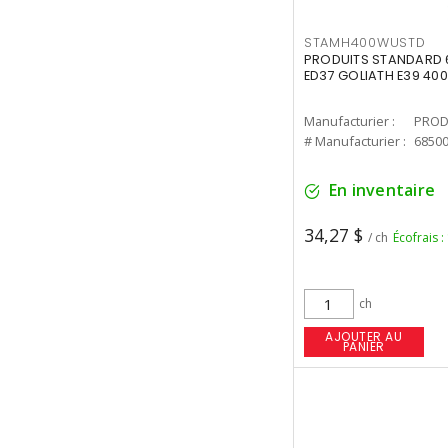
STAMH400WUSTD
PRODUITS STANDARD 
ED37 GOLIATH E39 400
Manufacturier :
PROD
# Manufacturier :
6850
En inventaire
34,27 $
/ ch
Écofrais :
ch
AJOUTER AU
PANIER