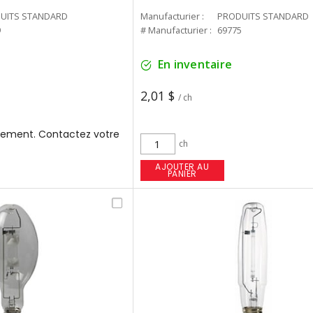
UITS STANDARD
Manufacturier :
PRODUITS STANDARD
9
# Manufacturier :
69775
En inventaire
2,01 $
/ ch
ement. Contactez votre
ch
AJOUTER AU
PANIER