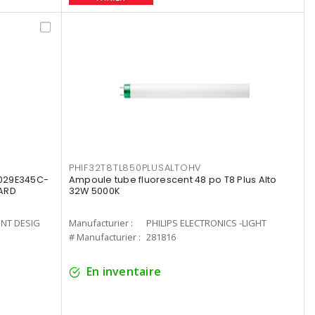
PHIF32T8TL850PLUSALTOHV
8029E345C-
Ampoule tube fluorescent 48 po T8 Plus Alto
LARD
32W 5000K
ENT DESIG
Manufacturier :
PHILIPS ELECTRONICS -LIGHT
# Manufacturier :
281816
En inventaire