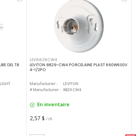
LEV8829CW4
UBE DEL T8
LEVITON 8829-CW4 PORCELAINE PLAST 660W600V
4-1/2PO
-LIGHT
Manufacturier :
LEVITON
# Manufacturier :
8829-CW4
En inventaire
2,57 $
/ ch