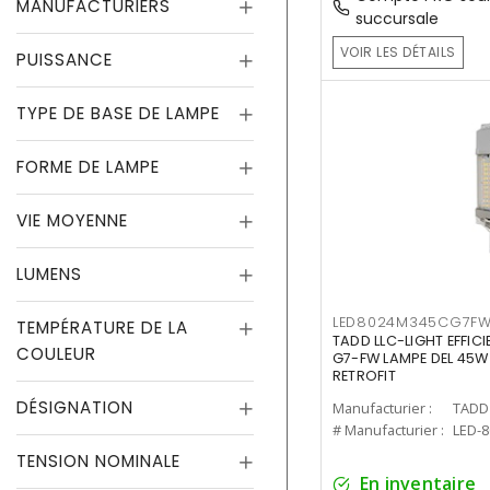
MANUFACTURIERS
succursale
VOIR LES DÉTAILS
PUISSANCE
TYPE DE BASE DE LAMPE
FORME DE LAMPE
VIE MOYENNE
LUMENS
LED8024M345CG7F
TEMPÉRATURE DE LA
TADD LLC-LIGHT EFFIC
COULEUR
G7-FW LAMPE DEL 45W
RETROFIT
DÉSIGNATION
Manufacturier :
TADD 
# Manufacturier :
LED-
TENSION NOMINALE
En inventaire