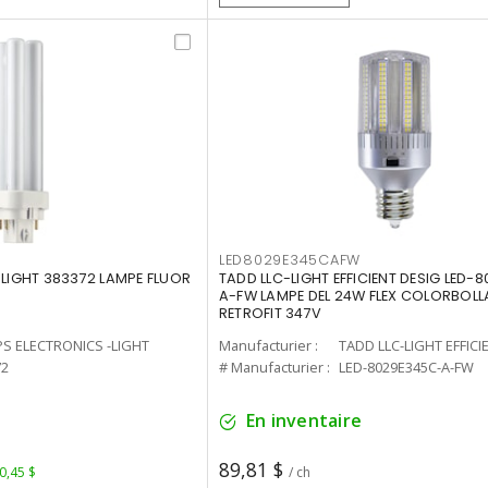
LED8029E345CAFW
-LIGHT 383372 LAMPE FLUOR
TADD LLC-LIGHT EFFICIENT DESIG LED-
A-FW LAMPE DEL 24W FLEX COLORBOL
RETROFIT 347V
PS ELECTRONICS -LIGHT
Manufacturier :
TADD LLC-LIGHT EFFICI
72
# Manufacturier :
LED-8029E345C-A-FW
En inventaire
89,81 $
 0,45 $
/ ch