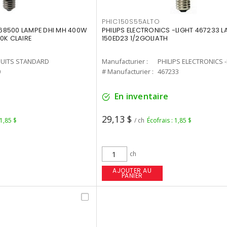
PHIC150S55ALTO
68500 LAMPE DHI MH 400W
PHILIPS ELECTRONICS -LIGHT 467233 
0K CLAIRE
150ED23 1/2GOLIATH
UITS STANDARD
Manufacturier :
PHILIPS ELECTRONICS 
0
# Manufacturier :
467233
En inventaire
29,13 $
 1,85 $
/ ch
Écofrais : 1,85 $
ch
AJOUTER AU
PANIER