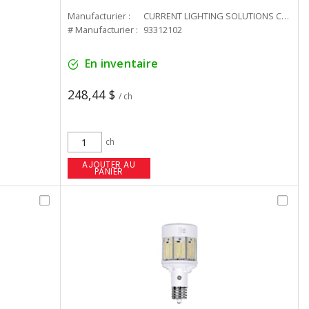
Manufacturier :
CURRENT LIGHTING SOLUTIONS CAN
# Manufacturier :
93312102
En inventaire
248,44 $
/ ch
ch
AJOUTER AU
PANIER