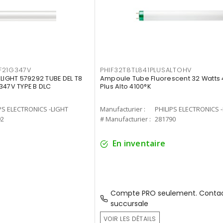
F21G347V
PHIF32T8TL841PLUSALTOHV
-LIGHT 579292 TUBE DEL T8
Ampoule Tube Fluorescent 32 Watts 
347V TYPE B DLC
Plus Alto 4100°K
PS ELECTRONICS -LIGHT
Manufacturier :
PHILIPS ELECTRONICS 
92
# Manufacturier :
281790
En inventaire
Compte PRO seulement. Contac
succursale
VOIR LES DÉTAILS