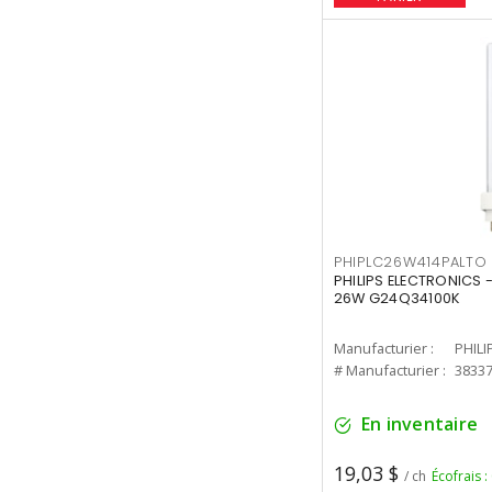
PHIPLC26W414PALTO
PHILIPS ELECTRONICS 
26W G24Q34100K
Manufacturier :
PHILI
# Manufacturier :
3833
En inventaire
19,03 $
/ ch
Écofrais :