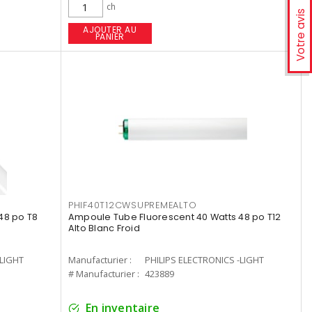
ch
Votre avis
AJOUTER AU
PANIER
PHIF40T12CWSUPREMEALTO
48 po T8
Ampoule Tube Fluorescent 40 Watts 48 po T12
Alto Blanc Froid
-LIGHT
Manufacturier :
PHILIPS ELECTRONICS -LIGHT
# Manufacturier :
423889
En inventaire