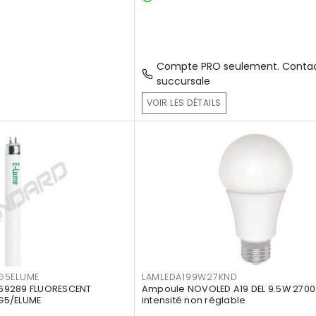
Compte PRO seulement. Contac
succursale
VOIR LES DÉTAILS
G5ELUME
LAMLEDA199W27KND
69289 FLUORESCENT
Ampoule NOVOLED A19 DEL 9.5W 2700
G5/ELUME
intensité non réglable