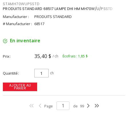
STAMH70WUPSSTD
PRODUITS STANDARD 68517 LAMPE DHI HM MH70W/U/PSSTD
Manufacturier :
PRODUITS STANDARD
# Manufacturier :
68517
En inventaire
35,40 $
Prix
/ ch
Écofrais : 1,85 $
Quantité
ch
AJOUTER AU
PANIER
Page
de
99