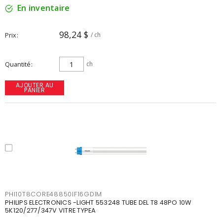
En inventaire
98,24 $
Prix
/ ch
Quantité
ch
AJOUTER AU
PANIER
PHI10T8CORE48850IF16GDIM
PHILIPS ELECTRONICS -LIGHT 553248 TUBE DEL T8 48PO 10W
5K120/277/347V VITRE TYPEA