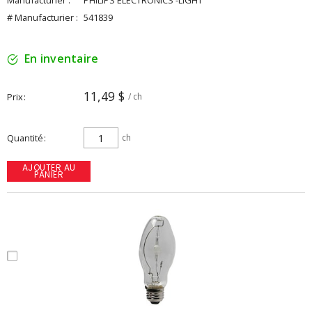
Manufacturier :
PHILIPS ELECTRONICS -LIGHT
# Manufacturier :
541839
En inventaire
11,49 $
Prix
/ ch
Quantité
ch
AJOUTER AU
PANIER