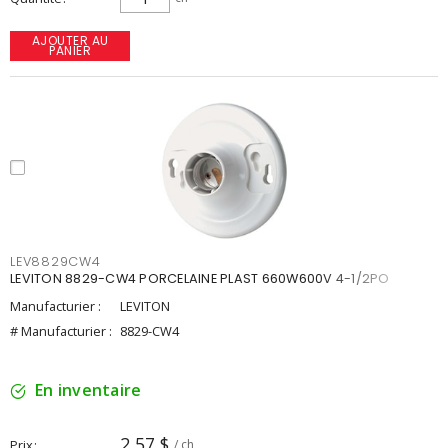
AJOUTER AU
PANIER
LEV8829CW4
LEVITON 8829-CW4 PORCELAINE PLAST 660W600V 4-1/2PO
Manufacturier :
LEVITON
# Manufacturier :
8829-CW4
En inventaire
2,57 $
Prix
/ ch