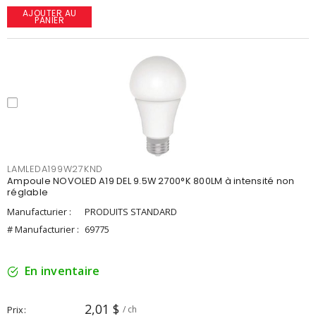
AJOUTER AU
PANIER
LAMLEDA199W27KND
Ampoule NOVOLED A19 DEL 9.5W 2700°K 800LM à intensité non
réglable
Manufacturier :
PRODUITS STANDARD
# Manufacturier :
69775
En inventaire
2,01 $
Prix
/ ch