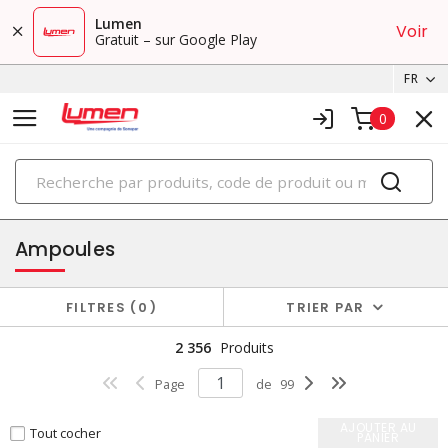
Lumen
Voir
Gratuit – sur Google Play
FR
0
PRODUITS
éclairage
Ampoules
FILTRES
0
TRIER PAR
2 356
Produits
Page
de
99
AJOUTER AU
Tout cocher
PANIER