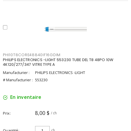
PHI10T8CORE48840IF16GDIM
PHILIPS ELECTRONICS -LIGHT 553230 TUBE DEL T8 48PO 10W
4K120/277/347 VITRE TYPE A
Manufacturier :
PHILIPS ELECTRONICS -LIGHT
# Manufacturier :
553230
En inventaire
8,00 $
Prix
/ ch
Quantité
ch