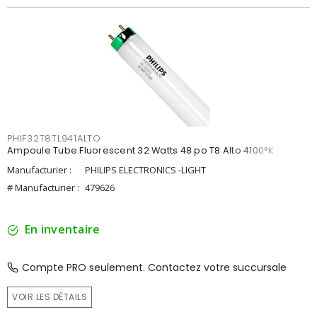
PHIF32T8TL941ALTO
Ampoule Tube Fluorescent 32 Watts 48 po T8 Alto 4100°K
Manufacturier :
PHILIPS ELECTRONICS -LIGHT
# Manufacturier :
479626
En inventaire
Compte PRO seulement. Contactez votre succursale
VOIR LES DÉTAILS