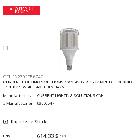
AJOUTER AU
PANIER
GELLED270BT56740
CURRENT LIGHTING SOLUTIONS CAN 93095547 LAMPE DEL 1000HID
TYPE B270W 40K 40000LN 347V
Manufacturier :
CURRENT LIGHTING SOLUTIONS CAN
# Manufacturier :
93095547
Rupture de Stock
614,33 $
Prix
/ ch