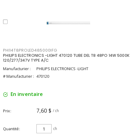
PHI14T8PROLED485000IFG
PHILIPS ELECTRONICS -LIGHT 470120 TUBE DEL T8 48PO 14W 5000K
120/277/347V TYPE A/C
Manufacturier :
PHILIPS ELECTRONICS -LIGHT
# Manufacturier :
470120
En inventaire
7,60 $
Prix
/ ch
Quantité
ch