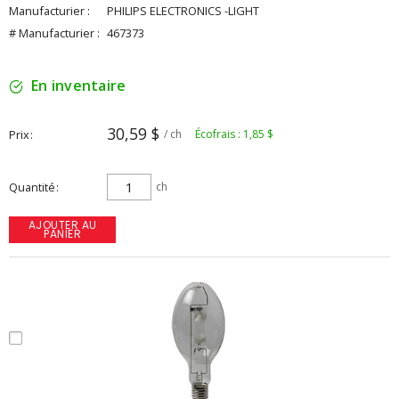
Manufacturier :
PHILIPS ELECTRONICS -LIGHT
# Manufacturier :
467373
En inventaire
30,59 $
Prix
/ ch
Écofrais : 1,85 $
Quantité
ch
AJOUTER AU
PANIER