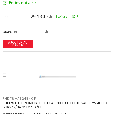
En inventaire
29,13 $
Prix
/ ch
Écofrais : 1,85 $
Quantité
ch
AJOUTER AU
PANIER
PHI7T8MAS24840IF
PHILIPS ELECTRONICS -LIGHT 541839 TUBE DEL T8 24PO 7W 4000K
120/277/347V TYPE A/C