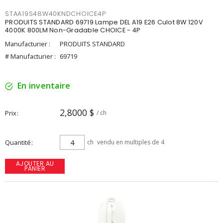
STAA19S48W40KNDCHOICE4P
PRODUITS STANDARD 69719 Lampe DEL A19 E26 Culot 8W 120V
4000K 800LM Non-Gradable CHOICE - 4P
Manufacturier :
PRODUITS STANDARD
# Manufacturier :
69719
En inventaire
2,8000 $
Prix
/ ch
Quantité
ch
vendu en multiples de 4
AJOUTER AU
PANIER