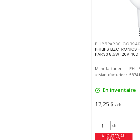
PHI85PAR30LCOR940
PHILIPS ELECTRONICS 
PAR30 8.5W 120V 40D
Manufacturier :
PHILI
# Manufacturier :
5874
En inventaire
12,25 $
/ ch
ch
AJOUTER AU
PANIER