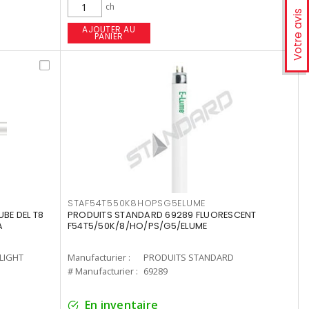
ch
Votre avis
AJOUTER AU
PANIER
STAF54T550K8HOPSG5ELUME
UBE DEL T8
PRODUITS STANDARD 69289 FLUORESCENT
A
F54T5/50K/8/HO/PS/G5/ELUME
-LIGHT
Manufacturier :
PRODUITS STANDARD
# Manufacturier :
69289
En inventaire