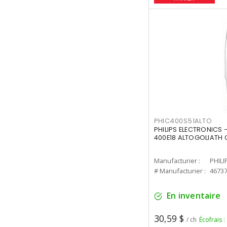
PHIC400S51ALTO
PHILIPS ELECTRONICS 
400E18 ALTOGOLIATH C
Manufacturier :
PHILI
# Manufacturier :
4673
En inventaire
30,59 $
/ ch
Écofrais :