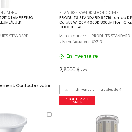
3ELUMEBU
STAA19S48W40KNDCHOICE4P
2513 LAMPE FLUO
PRODUITS STANDARD 69719 Lampe DEL
ELUME/BULK
Culot 8W 120V 4000K 800LM Non-Gra
CHOICE - 4P
UITS STANDARD
Manufacturier :
PRODUITS STANDARD
3
# Manufacturier :
69719
En inventaire
2,8000 $
/ ch
ement. Contactez votre
ch
vendu en multiples de 4
AJOUTER AU
PANIER