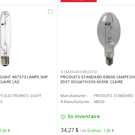
STAMH400WUSTD
-LIGHT 467373 LAMPE SHP
PRODUITS STANDARD 68500 LAMPE DH
LAIRE (AI)
ED37 GOLIATH E39 4000K CLAIRE
PS ELECTRONICS -LIGHT
Manufacturier :
PRODUITS STANDARD
73
# Manufacturier :
68500
En inventaire
34,27 $
 1,85 $
/ ch
Écofrais : 1,85 $