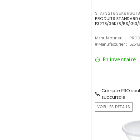
STAF32T835K8RSG1
PRODUITS STANDARD 6
F32T8/35K/8/RS/G13/
Manufacturier :
PROD
# Manufacturier :
6251
En inventaire
Compte PRO seul
succursale
VOIR LES DÉTAILS