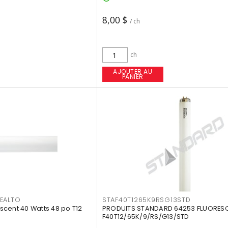
8,00 $
/ ch
ch
AJOUTER AU
PANIER
EALTO
STAF40T1265K9RSG13STD
cent 40 Watts 48 po T12
PRODUITS STANDARD 64253 FLUORES
F40T12/65K/9/RS/G13/STD