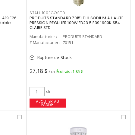
STALU100ECOSTD
 A19 E26
PRODUITS STANDARD 70151 DHI SODIUM À HAUTE
dable
PRESSION RÉGULIER 100W ED23.5 E39 1900K S54
CLAIRE STD
Manufacturier :
PRODUITS STANDARD
# Manufacturier :
70151
Rupture de Stock
27,18 $
/ ch
Écofrais : 1,85 $
ch
AJOUTER AU
PANIER