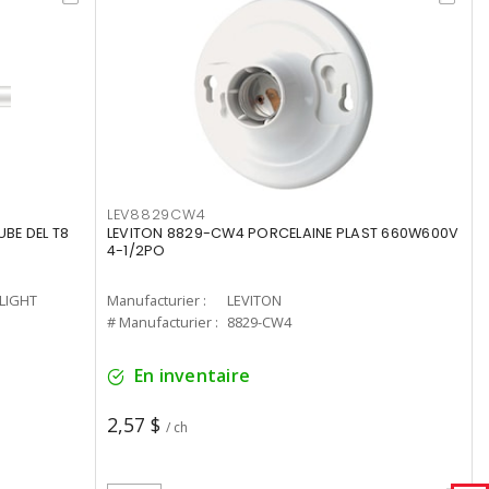
LEV8829CW4
UBE DEL T8
LEVITON 8829-CW4 PORCELAINE PLAST 660W600V
4-1/2PO
-LIGHT
Manufacturier :
LEVITON
# Manufacturier :
8829-CW4
En inventaire
2,57 $
/ ch