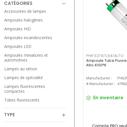
CATÉGORIES
Accessoires de lampes
Ampoules halogènes
Ampoules HID
Ampoules incandescentes
Ampoules LED
Ampoules miniatures et
PHIF32T8TL941ALTO
automotives
Ampoule Tube Fluores
Alto 4100°K
Lampes au xénon
Lampes de spécialité
Manufacturier :
PHILI
# Manufacturier :
4796
Lampes fluorescentes
compactes
En inventaire
Tubes fluorescents
TYPE
Compte PRO seul