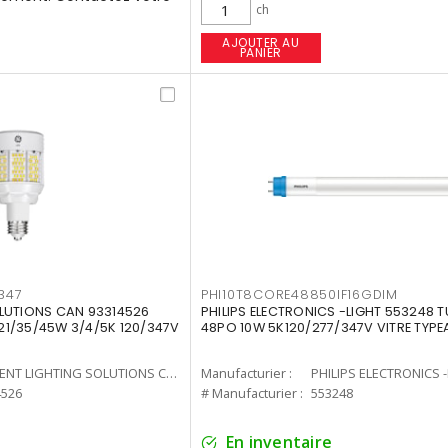
ch
AJOUTER AU
PANIER
347
PHI10T8CORE48850IF16GDIM
LUTIONS CAN 93314526
PHILIPS ELECTRONICS -LIGHT 553248 T
7 21/35/45W 3/4/5K 120/347V
48PO 10W 5K120/277/347V VITRE TYPE
CURRENT LIGHTING SOLUTIONS CAN
Manufacturier :
PHILIPS ELECTRONICS 
4526
# Manufacturier :
553248
En inventaire