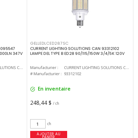
GELLEDLCED287SC
3095547
CURRENT LIGHTING SOLUTIONS CAN 93312102
0000LN 347V
LAMPE DEL TYPE B ED28 90/115/150W 3/4/5K 120V
CURRENT LIGHTING SOLUTIONS CAN
Manufacturier :
CURRENT LIGHTING SOLUTIONS CAN
# Manufacturier :
93312102
En inventaire
248,44 $
/ ch
ch
AJOUTER AU
PANIER