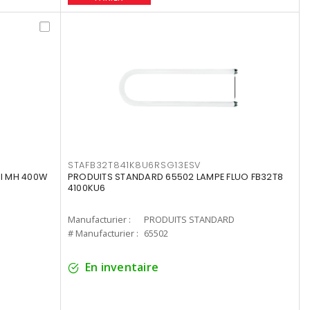
STAFB32T841K8U6RSG13ESV
I MH 400W
PRODUITS STANDARD 65502 LAMPE FLUO FB32T8
4100KU6
Manufacturier :
PRODUITS STANDARD
# Manufacturier :
65502
En inventaire