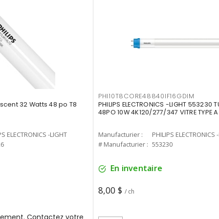
PHI10T8CORE48840IF16GDIM
cent 32 Watts 48 po T8
PHILIPS ELECTRONICS -LIGHT 553230 T
48PO 10W 4K120/277/347 VITRE TYPE A
PS ELECTRONICS -LIGHT
Manufacturier :
PHILIPS ELECTRONICS 
26
# Manufacturier :
553230
En inventaire
8,00 $
/ ch
ement. Contactez votre