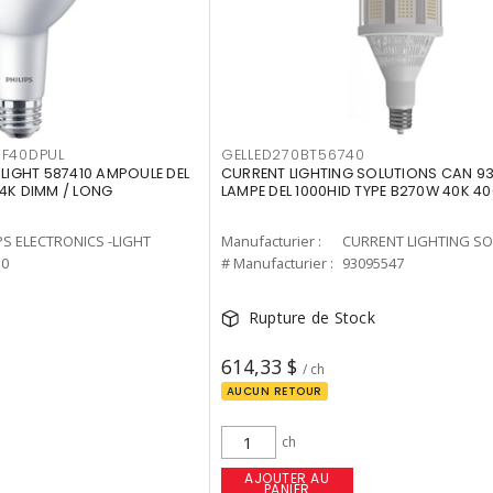
F40DPUL
GELLED270BT56740
-LIGHT 587410 AMPOULE DEL
CURRENT LIGHTING SOLUTIONS CAN 9
 4K DIMM / LONG
LAMPE DEL 1000HID TYPE B270W 40K 4
PS ELECTRONICS -LIGHT
Manufacturier :
10
# Manufacturier :
93095547
Rupture de Stock
614,33 $
/ ch
AUCUN RETOUR
ch
AJOUTER AU
PANIER