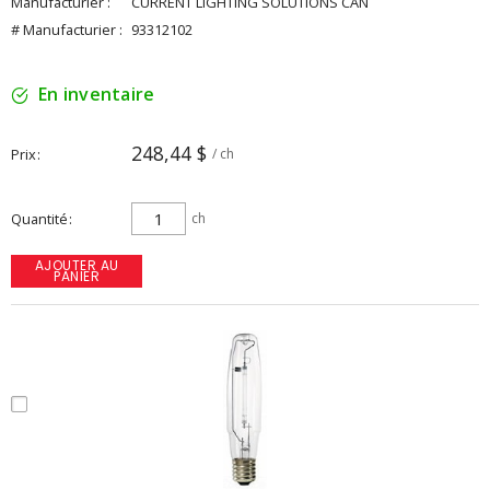
Manufacturier :
CURRENT LIGHTING SOLUTIONS CAN
# Manufacturier :
93312102
En inventaire
248,44 $
Prix
/ ch
Quantité
ch
AJOUTER AU
PANIER