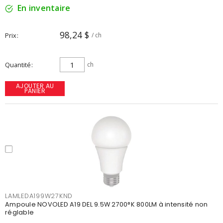
En inventaire
98,24 $
Prix
/ ch
Quantité
ch
AJOUTER AU
PANIER
LAMLEDA199W27KND
Ampoule NOVOLED A19 DEL 9.5W 2700°K 800LM à intensité non
réglable