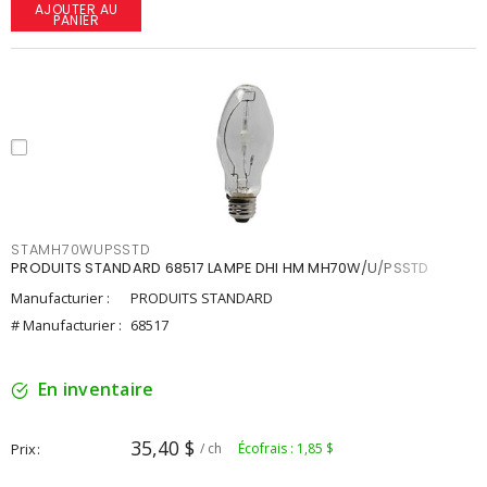
AJOUTER AU
PANIER
STAMH70WUPSSTD
PRODUITS STANDARD 68517 LAMPE DHI HM MH70W/U/PSSTD
Manufacturier :
PRODUITS STANDARD
# Manufacturier :
68517
En inventaire
35,40 $
Prix
/ ch
Écofrais : 1,85 $