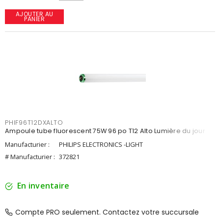
AJOUTER AU
PANIER
PHIF96T12DXALTO
Ampoule tube fluorescent 75W 96 po T12 Alto Lumière du jour
Manufacturier :
PHILIPS ELECTRONICS -LIGHT
# Manufacturier :
372821
En inventaire
Compte PRO seulement. Contactez votre succursale