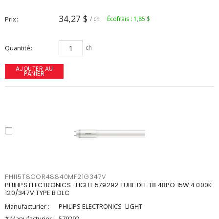
34,27 $
Prix
/ ch
Écofrais : 1,85 $
Quantité
ch
AJOUTER AU
PANIER
PHI15T8COR48840MF21G347V
PHILIPS ELECTRONICS -LIGHT 579292 TUBE DEL T8 48PO 15W 4 000K
120/347V TYPE B DLC
Manufacturier :
PHILIPS ELECTRONICS -LIGHT
# Manufacturier :
579292