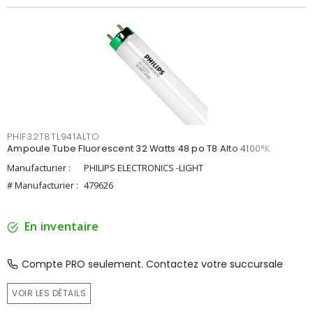
PHIF32T8TL941ALTO
Ampoule Tube Fluorescent 32 Watts 48 po T8 Alto 4100°K
Manufacturier :
PHILIPS ELECTRONICS -LIGHT
# Manufacturier :
479626
En inventaire
Compte PRO seulement. Contactez votre succursale
VOIR LES DÉTAILS