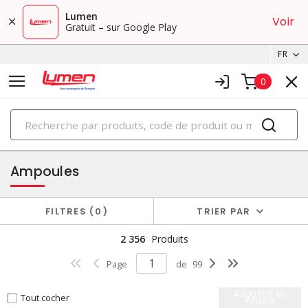
Lumen
Voir
Gratuit – sur Google Play
FR
0
PRODUITS
éclairage
Ampoules
FILTRES
0
TRIER PAR
2 356
Produits
Page
de
99
AJOUTER AU
Tout cocher
PANIER