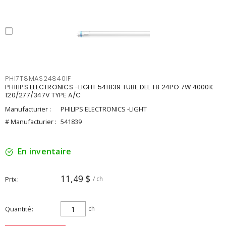
PHI7T8MAS24840IF
PHILIPS ELECTRONICS -LIGHT 541839 TUBE DEL T8 24PO 7W 4000K
120/277/347V TYPE A/C
Manufacturier :
PHILIPS ELECTRONICS -LIGHT
# Manufacturier :
541839
En inventaire
11,49 $
Prix
/ ch
Quantité
ch