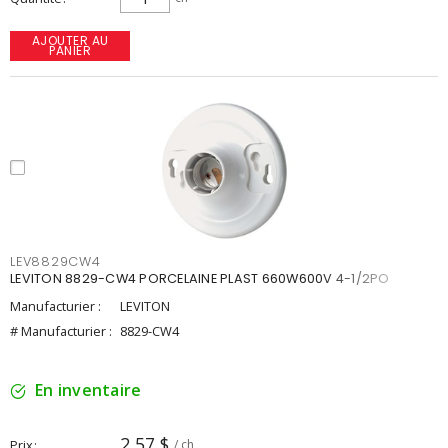
AJOUTER AU
PANIER
LEV8829CW4
LEVITON 8829-CW4 PORCELAINE PLAST 660W600V 4-1/2PO
Manufacturier :
LEVITON
# Manufacturier :
8829-CW4
En inventaire
2,57 $
Prix
/ ch