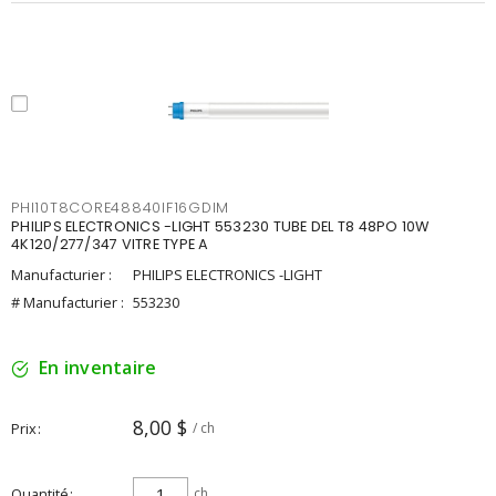
PHI10T8CORE48840IF16GDIM
PHILIPS ELECTRONICS -LIGHT 553230 TUBE DEL T8 48PO 10W
4K120/277/347 VITRE TYPE A
Manufacturier :
PHILIPS ELECTRONICS -LIGHT
# Manufacturier :
553230
En inventaire
8,00 $
Prix
/ ch
Quantité
ch