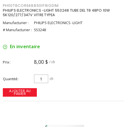
PHI10T8CORE48850IF16GDIM
PHILIPS ELECTRONICS -LIGHT 553248 TUBE DEL T8 48PO 10W
5K120/277/347V VITRE TYPEA
Manufacturier :
PHILIPS ELECTRONICS -LIGHT
# Manufacturier :
553248
En inventaire
8,00 $
Prix
/ ch
Quantité
ch
AJOUTER AU
PANIER