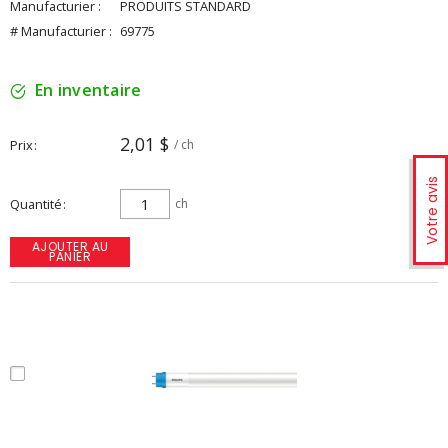
Manufacturier :
PRODUITS STANDARD
# Manufacturier :
69775
En inventaire
2,01 $
Prix
/ ch
Votre avis
Quantité
ch
AJOUTER AU
PANIER