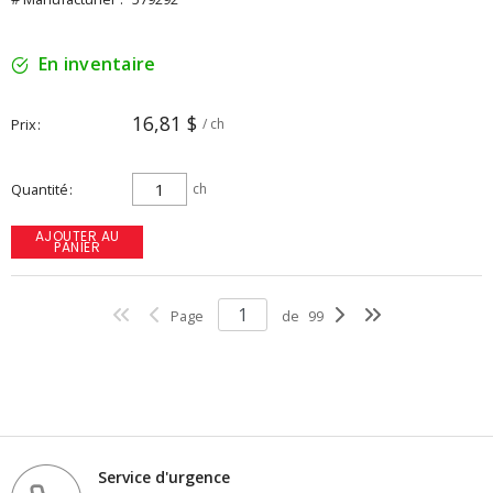
En inventaire
16,81 $
Prix
/ ch
Quantité
ch
AJOUTER AU
PANIER
Page
de
99
Service d'urgence