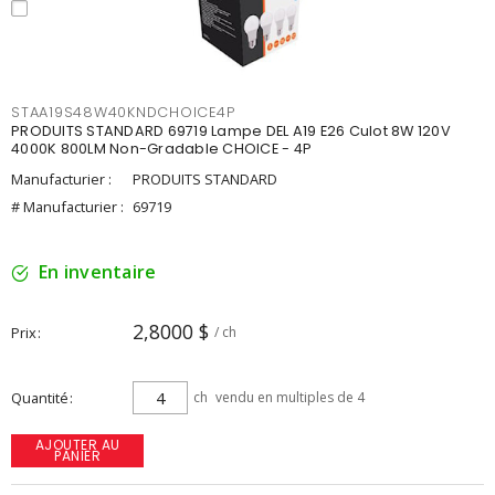
STAA19S48W40KNDCHOICE4P
PRODUITS STANDARD 69719 Lampe DEL A19 E26 Culot 8W 120V
4000K 800LM Non-Gradable CHOICE - 4P
Manufacturier :
PRODUITS STANDARD
# Manufacturier :
69719
En inventaire
2,8000 $
Prix
/ ch
Quantité
ch
vendu en multiples de 4
AJOUTER AU
PANIER