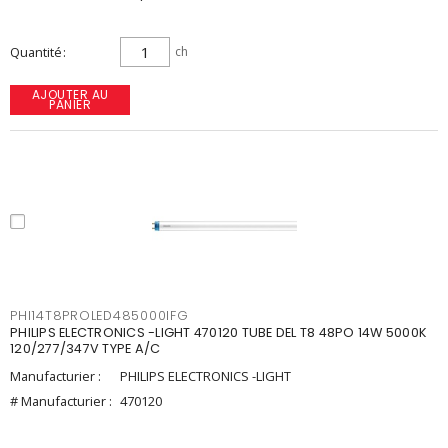
Quantité
ch
AJOUTER AU
PANIER
PHI14T8PROLED485000IFG
PHILIPS ELECTRONICS -LIGHT 470120 TUBE DEL T8 48PO 14W 5000K
120/277/347V TYPE A/C
Manufacturier :
PHILIPS ELECTRONICS -LIGHT
# Manufacturier :
470120