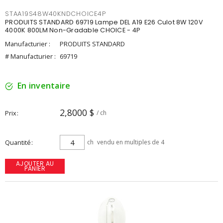
STAA19S48W40KNDCHOICE4P
PRODUITS STANDARD 69719 Lampe DEL A19 E26 Culot 8W 120V
4000K 800LM Non-Gradable CHOICE - 4P
Manufacturier :
PRODUITS STANDARD
# Manufacturier :
69719
En inventaire
2,8000 $
Prix
/ ch
Quantité
ch
vendu en multiples de 4
AJOUTER AU
PANIER