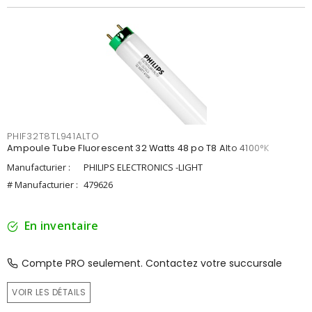
PHIF32T8TL941ALTO
Ampoule Tube Fluorescent 32 Watts 48 po T8 Alto 4100°K
Manufacturier :
PHILIPS ELECTRONICS -LIGHT
# Manufacturier :
479626
En inventaire
Compte PRO seulement. Contactez votre succursale
VOIR LES DÉTAILS