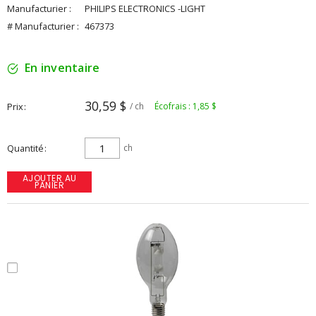
Manufacturier :
PHILIPS ELECTRONICS -LIGHT
# Manufacturier :
467373
En inventaire
30,59 $
Prix
/ ch
Écofrais : 1,85 $
Quantité
ch
AJOUTER AU
PANIER