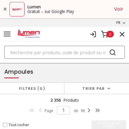
Lumen
Voir
Gratuit – sur Google Play
FR
0
PRODUITS
éclairage
Ampoules
FILTRES
0
TRIER PAR
2 356
Produits
Page
de
99
AJOUTER AU
Tout cocher
PANIER