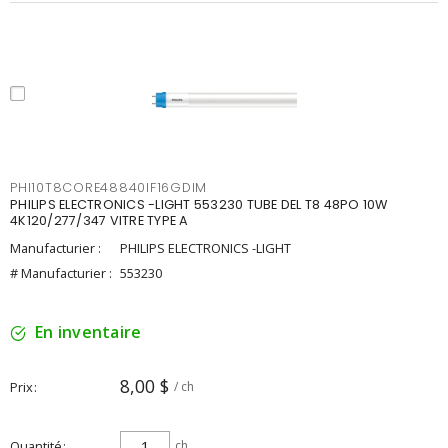
PHI10T8CORE48840IF16GDIM
PHILIPS ELECTRONICS -LIGHT 553230 TUBE DEL T8 48PO 10W
4K120/277/347 VITRE TYPE A
Manufacturier :
PHILIPS ELECTRONICS -LIGHT
# Manufacturier :
553230
En inventaire
8,00 $
Prix
/ ch
Quantité
ch