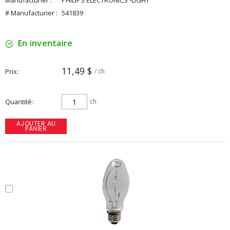
Manufacturier :
PHILIPS ELECTRONICS -LIGHT
# Manufacturier :
541839
En inventaire
11,49 $
Prix
/ ch
Quantité
ch
AJOUTER AU
PANIER