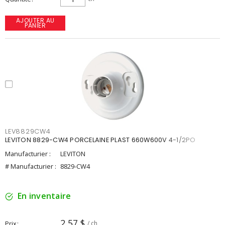
AJOUTER AU
PANIER
LEV8829CW4
LEVITON 8829-CW4 PORCELAINE PLAST 660W600V 4-1/2PO
Manufacturier :
LEVITON
# Manufacturier :
8829-CW4
En inventaire
2,57 $
Prix
/ ch