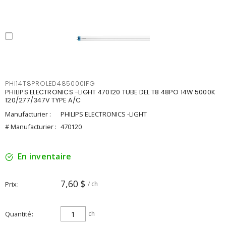
PHI14T8PROLED485000IFG
PHILIPS ELECTRONICS -LIGHT 470120 TUBE DEL T8 48PO 14W 5000K
120/277/347V TYPE A/C
Manufacturier :
PHILIPS ELECTRONICS -LIGHT
# Manufacturier :
470120
En inventaire
7,60 $
Prix
/ ch
Quantité
ch