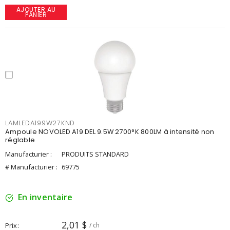
AJOUTER AU
PANIER
LAMLEDA199W27KND
Ampoule NOVOLED A19 DEL 9.5W 2700°K 800LM à intensité non
réglable
Manufacturier :
PRODUITS STANDARD
# Manufacturier :
69775
En inventaire
2,01 $
Prix
/ ch