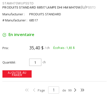
STAMH70WUPSSTD
PRODUITS STANDARD 68517 LAMPE DHI HM MH70W/U/PSSTD
Manufacturier :
PRODUITS STANDARD
# Manufacturier :
68517
En inventaire
35,40 $
Prix
/ ch
Écofrais : 1,85 $
Quantité
ch
AJOUTER AU
PANIER
Page
de
99