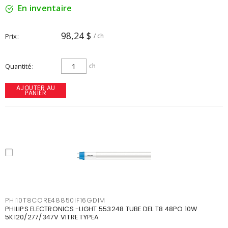
En inventaire
98,24 $
Prix
/ ch
Quantité
ch
AJOUTER AU
PANIER
PHI10T8CORE48850IF16GDIM
PHILIPS ELECTRONICS -LIGHT 553248 TUBE DEL T8 48PO 10W
5K120/277/347V VITRE TYPEA