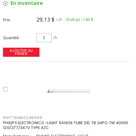
En inventaire
29,13 $
Prix
/ ch
Écofrais : 1,85 $
Quantité
ch
AJOUTER AU
PANIER
PHI7T8MAS24840IF
PHILIPS ELECTRONICS -LIGHT 541839 TUBE DEL T8 24PO 7W 4000K
120/277/347V TYPE A/C