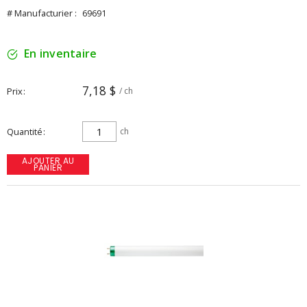
# Manufacturier :
69691
En inventaire
7,18 $
Prix
/ ch
Quantité
ch
AJOUTER AU
PANIER