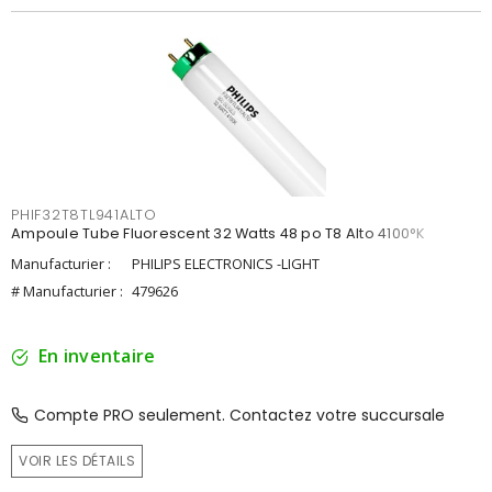
PHIF32T8TL941ALTO
Ampoule Tube Fluorescent 32 Watts 48 po T8 Alto 4100°K
Manufacturier :
PHILIPS ELECTRONICS -LIGHT
# Manufacturier :
479626
En inventaire
Compte PRO seulement. Contactez votre succursale
VOIR LES DÉTAILS