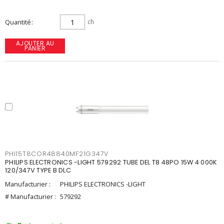
Quantité
ch
AJOUTER AU
PANIER
PHI15T8COR48840MF21G347V
PHILIPS ELECTRONICS -LIGHT 579292 TUBE DEL T8 48PO 15W 4 000K
120/347V TYPE B DLC
Manufacturier :
PHILIPS ELECTRONICS -LIGHT
# Manufacturier :
579292