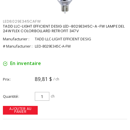
LED8029E345CAFW
TADD LLC-LIGHT EFFICIENT DESIG LED-8029E345C-A-FW LAMPE DEL
24W FLEX COLORBOLLARD RETROFIT 347V
Manufacturier :
TADD LLC-LIGHT EFFICIENT DESIG
# Manufacturier :
LED-8029E345C-A-FW
En inventaire
89,81 $
Prix
/ ch
Quantité
ch
AJOUTER AU
PANIER