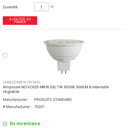
Quantité
ch
AJOUTER AU
PANIER
LAMLEDMR167W3KFL
Ampoule NOVOLED MR16 DEL 7W 3000K 500LM à intensité
réglable
Manufacturier :
PRODUITS STANDARD
# Manufacturier :
70267
En inventaire