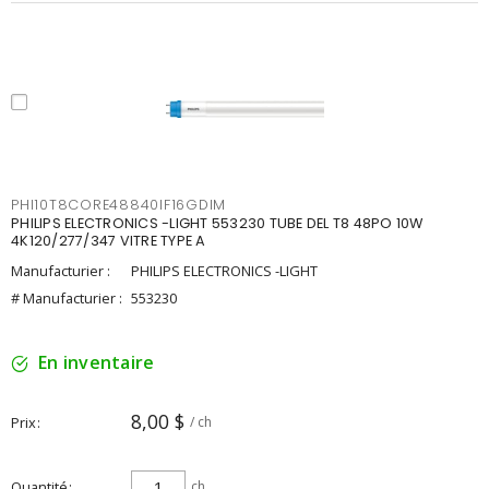
PHI10T8CORE48840IF16GDIM
PHILIPS ELECTRONICS -LIGHT 553230 TUBE DEL T8 48PO 10W
4K120/277/347 VITRE TYPE A
Manufacturier :
PHILIPS ELECTRONICS -LIGHT
# Manufacturier :
553230
En inventaire
8,00 $
Prix
/ ch
Quantité
ch