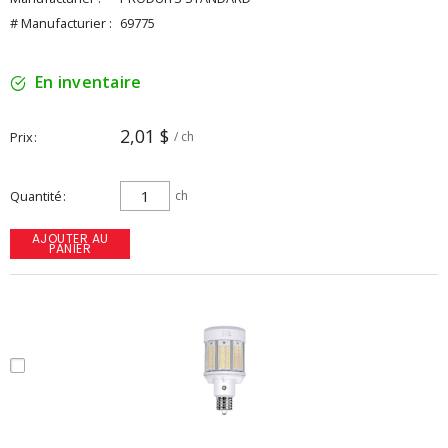
# Manufacturier :
69775
En inventaire
2,01 $
Prix
/ ch
Quantité
ch
AJOUTER AU
PANIER