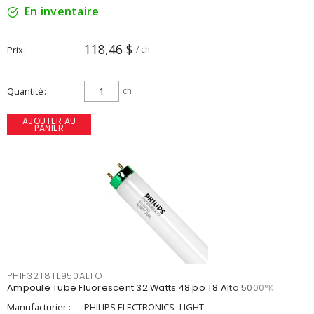
En inventaire
118,46 $
Prix
/ ch
Quantité
ch
AJOUTER AU
PANIER
PHIF32T8TL950ALTO
Ampoule Tube Fluorescent 32 Watts 48 po T8 Alto 5000°K
Manufacturier :
PHILIPS ELECTRONICS -LIGHT