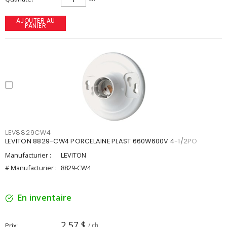
AJOUTER AU
PANIER
LEV8829CW4
LEVITON 8829-CW4 PORCELAINE PLAST 660W600V 4-1/2PO
Manufacturier :
LEVITON
# Manufacturier :
8829-CW4
En inventaire
2,57 $
Prix
/ ch