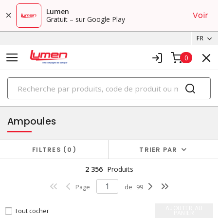
Lumen
Voir
Gratuit – sur Google Play
FR
0
PRODUITS
éclairage
Ampoules
FILTRES
0
TRIER PAR
2 356
Produits
Page
de
99
AJOUTER AU
Tout cocher
PANIER