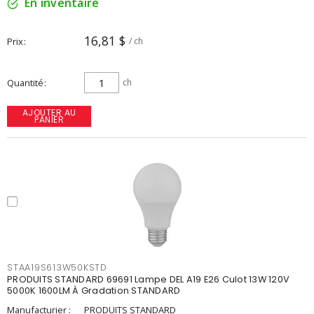
En inventaire
16,81 $
Prix
/ ch
Quantité
ch
AJOUTER AU
PANIER
STAA19S613W50KSTD
PRODUITS STANDARD 69691 Lampe DEL A19 E26 Culot 13W 120V
5000K 1600LM À Gradation STANDARD
Manufacturier :
PRODUITS STANDARD