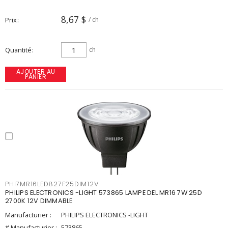
8,67 $
Prix
/ ch
Quantité
ch
AJOUTER AU
PANIER
PHI7MR16LED827F25DIM12V
PHILIPS ELECTRONICS -LIGHT 573865 LAMPE DEL MR16 7W 25D
2700K 12V DIMMABLE
Manufacturier :
PHILIPS ELECTRONICS -LIGHT
# Manufacturier :
573865