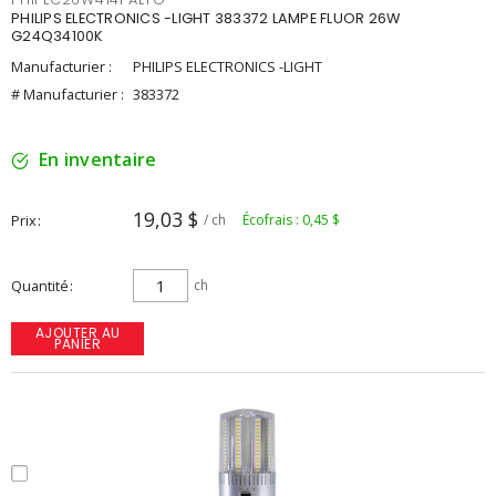
PHILIPS ELECTRONICS -LIGHT 383372 LAMPE FLUOR 26W
G24Q34100K
Manufacturier :
PHILIPS ELECTRONICS -LIGHT
# Manufacturier :
383372
En inventaire
19,03 $
Prix
/ ch
Écofrais : 0,45 $
Quantité
ch
AJOUTER AU
PANIER