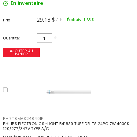
En inventaire
29,13 $
Prix
/ ch
Écofrais : 1,85 $
Quantité
ch
AJOUTER AU
PANIER
PHI7T8MAS24840IF
PHILIPS ELECTRONICS -LIGHT 541839 TUBE DEL T8 24PO 7W 4000K
120/277/347V TYPE A/C