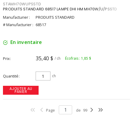
STAMH70WUPSSTD
PRODUITS STANDARD 68517 LAMPE DHI HM MH70W/U/PSSTD
Manufacturier :
PRODUITS STANDARD
# Manufacturier :
68517
En inventaire
35,40 $
Prix
/ ch
Écofrais : 1,85 $
Quantité
ch
AJOUTER AU
PANIER
Page
de
99