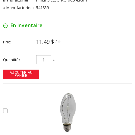
Manufacturier :
PHILIPS ELECTRONICS -LIGHT
# Manufacturier :
541839
En inventaire
11,49 $
Prix
/ ch
Quantité
ch
AJOUTER AU
PANIER