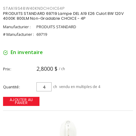
STAA19S48W40KNDCHOICE4P
PRODUITS STANDARD 69719 Lampe DEL A19 E26 Culot 8W 120V
4000K 800LM Non-Gradable CHOICE - 4P
Manufacturier :
PRODUITS STANDARD
# Manufacturier :
69719
En inventaire
2,8000 $
Prix
/ ch
Quantité
ch
vendu en multiples de 4
AJOUTER AU
PANIER