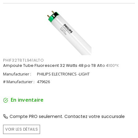
PHIF32T8TL941ALTO
Ampoule Tube Fluorescent 32 Watts 48 po T8 Alto 4100°K
Manufacturier :
PHILIPS ELECTRONICS -LIGHT
# Manufacturier :
479626
En inventaire
Compte PRO seulement. Contactez votre succursale
VOIR LES DÉTAILS