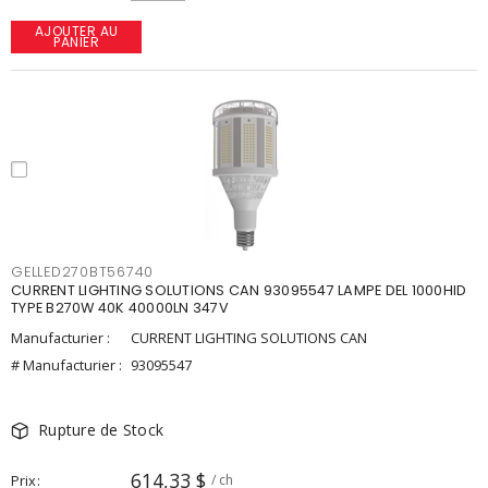
AJOUTER AU
PANIER
GELLED270BT56740
CURRENT LIGHTING SOLUTIONS CAN 93095547 LAMPE DEL 1000HID
TYPE B270W 40K 40000LN 347V
Manufacturier :
CURRENT LIGHTING SOLUTIONS CAN
# Manufacturier :
93095547
Rupture de Stock
614,33 $
Prix
/ ch