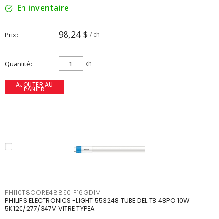
En inventaire
98,24 $
Prix
/ ch
Quantité
ch
AJOUTER AU
PANIER
PHI10T8CORE48850IF16GDIM
PHILIPS ELECTRONICS -LIGHT 553248 TUBE DEL T8 48PO 10W
5K120/277/347V VITRE TYPEA