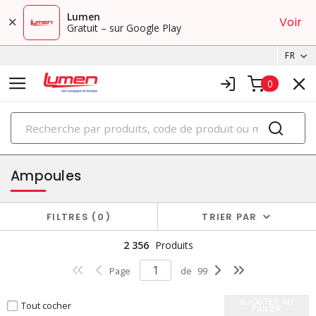
Lumen
Voir
Gratuit – sur Google Play
FR
0
PRODUITS
éclairage
Ampoules
FILTRES
0
TRIER PAR
2 356
Produits
Page
de
99
AJOUTER AU
Tout cocher
PANIER