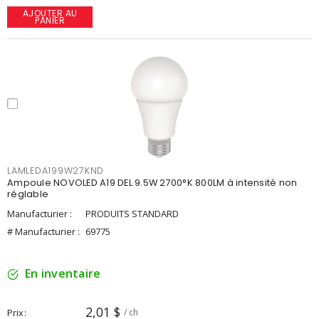
AJOUTER AU
PANIER
LAMLEDA199W27KND
Ampoule NOVOLED A19 DEL 9.5W 2700°K 800LM à intensité non
réglable
Manufacturier :
PRODUITS STANDARD
# Manufacturier :
69775
En inventaire
2,01 $
Prix
/ ch