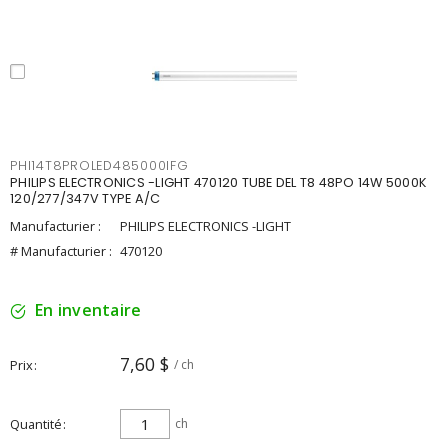
PHI14T8PROLED485000IFG
PHILIPS ELECTRONICS -LIGHT 470120 TUBE DEL T8 48PO 14W 5000K
120/277/347V TYPE A/C
Manufacturier :
PHILIPS ELECTRONICS -LIGHT
# Manufacturier :
470120
En inventaire
7,60 $
Prix
/ ch
Quantité
ch