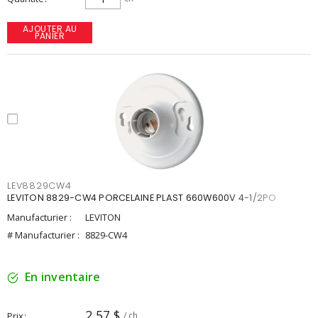
AJOUTER AU
PANIER
LEV8829CW4
LEVITON 8829-CW4 PORCELAINE PLAST 660W600V 4-1/2PO
Manufacturier :
LEVITON
# Manufacturier :
8829-CW4
En inventaire
2,57 $
Prix
/ ch