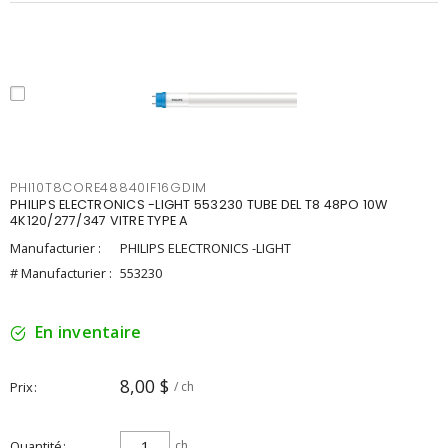
PHI10T8CORE48840IF16GDIM
PHILIPS ELECTRONICS -LIGHT 553230 TUBE DEL T8 48PO 10W
4K120/277/347 VITRE TYPE A
Manufacturier :
PHILIPS ELECTRONICS -LIGHT
# Manufacturier :
553230
En inventaire
8,00 $
Prix
/ ch
Quantité
ch