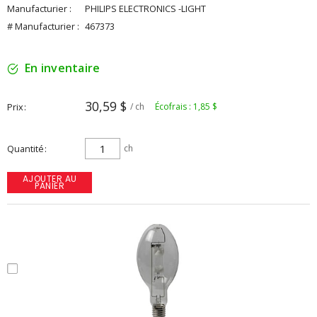
Manufacturier :
PHILIPS ELECTRONICS -LIGHT
# Manufacturier :
467373
En inventaire
30,59 $
Prix
/ ch
Écofrais : 1,85 $
Quantité
ch
AJOUTER AU
PANIER