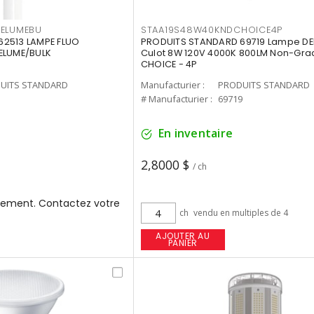
3ELUMEBU
STAA19S48W40KNDCHOICE4P
2513 LAMPE FLUO
PRODUITS STANDARD 69719 Lampe DEL
ELUME/BULK
Culot 8W 120V 4000K 800LM Non-Gra
CHOICE - 4P
UITS STANDARD
Manufacturier :
PRODUITS STANDARD
3
# Manufacturier :
69719
En inventaire
2,8000 $
/ ch
ement. Contactez votre
ch
vendu en multiples de 4
AJOUTER AU
PANIER