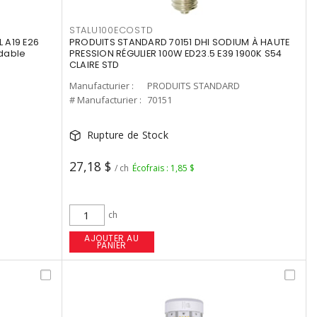
STALU100ECOSTD
 A19 E26
PRODUITS STANDARD 70151 DHI SODIUM À HAUTE
dable
PRESSION RÉGULIER 100W ED23.5 E39 1900K S54
CLAIRE STD
Manufacturier :
PRODUITS STANDARD
# Manufacturier :
70151
Rupture de Stock
27,18 $
/ ch
Écofrais : 1,85 $
ch
AJOUTER AU
PANIER