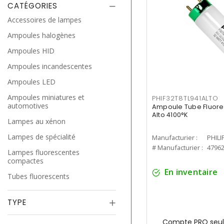
CATÉGORIES
Accessoires de lampes
Ampoules halogènes
Ampoules HID
Ampoules incandescentes
Ampoules LED
Ampoules miniatures et
PHIF32T8TL941ALTO
automotives
Ampoule Tube Fluores
Alto 4100°K
Lampes au xénon
Lampes de spécialité
Manufacturier :
PHILI
# Manufacturier :
4796
Lampes fluorescentes
compactes
En inventaire
Tubes fluorescents
TYPE
Compte PRO seul