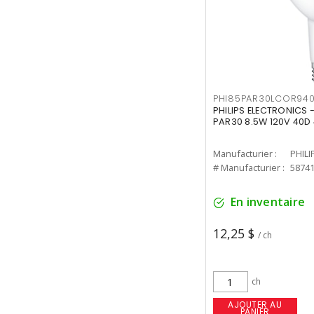
PHI85PAR30LCOR940
PHILIPS ELECTRONICS 
PAR30 8.5W 120V 40D
Manufacturier :
PHILI
# Manufacturier :
5874
En inventaire
12,25 $
/ ch
ch
AJOUTER AU
PANIER