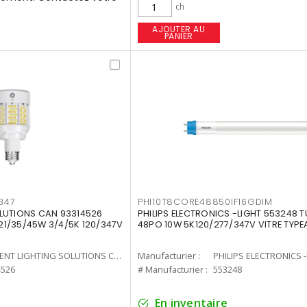
ch
AJOUTER AU
PANIER
347
PHI10T8CORE48850IF16GDIM
LUTIONS CAN 93314526
PHILIPS ELECTRONICS -LIGHT 553248 T
7 21/35/45W 3/4/5K 120/347V
48PO 10W 5K120/277/347V VITRE TYPE
CURRENT LIGHTING SOLUTIONS CAN
Manufacturier :
PHILIPS ELECTRONICS 
4526
# Manufacturier :
553248
En inventaire