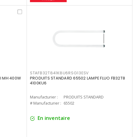
STAFB32T841K8U6RSG13ESV
I MH 400W
PRODUITS STANDARD 65502 LAMPE FLUO FB32T8
4100KU6
Manufacturier :
PRODUITS STANDARD
# Manufacturier :
65502
En inventaire