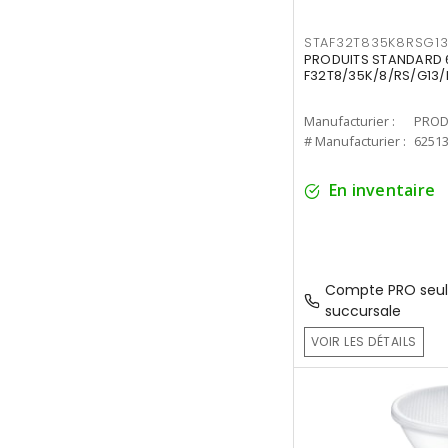
STAF32T835K8RSG1
PRODUITS STANDARD 6
F32T8/35K/8/RS/G13/
Manufacturier :
PROD
# Manufacturier :
6251
En inventaire
Compte PRO seul
succursale
VOIR LES DÉTAILS