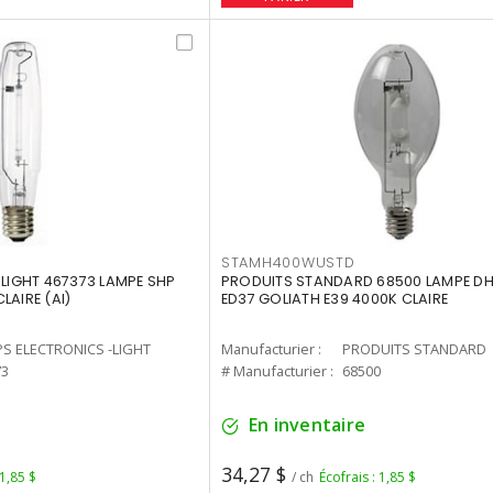
STAMH400WUSTD
-LIGHT 467373 LAMPE SHP
PRODUITS STANDARD 68500 LAMPE DH
LAIRE (AI)
ED37 GOLIATH E39 4000K CLAIRE
PS ELECTRONICS -LIGHT
Manufacturier :
PRODUITS STANDARD
73
# Manufacturier :
68500
En inventaire
34,27 $
 1,85 $
/ ch
Écofrais : 1,85 $