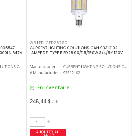
GELLEDLCED287SC
3095547
CURRENT LIGHTING SOLUTIONS CAN 93312102
0000LN 347V
LAMPE DEL TYPE B ED28 90/115/150W 3/4/5K 120V
CURRENT LIGHTING SOLUTIONS CAN
Manufacturier :
CURRENT LIGHTING SOLUTIONS CAN
# Manufacturier :
93312102
En inventaire
248,44 $
/ ch
ch
AJOUTER AU
PANIER