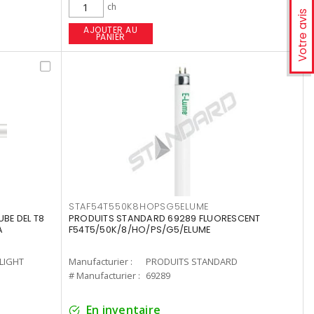
ch
Votre avis
AJOUTER AU
PANIER
STAF54T550K8HOPSG5ELUME
UBE DEL T8
PRODUITS STANDARD 69289 FLUORESCENT
A
F54T5/50K/8/HO/PS/G5/ELUME
-LIGHT
Manufacturier :
PRODUITS STANDARD
# Manufacturier :
69289
En inventaire