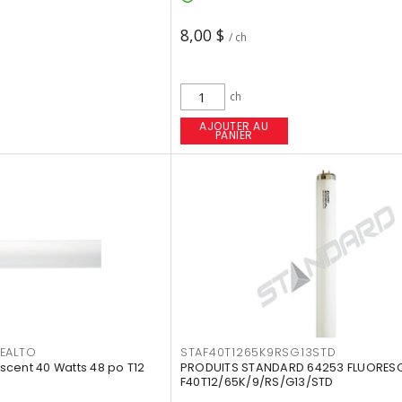
8,00 $
/ ch
ch
AJOUTER AU
PANIER
EALTO
STAF40T1265K9RSG13STD
cent 40 Watts 48 po T12
PRODUITS STANDARD 64253 FLUORES
F40T12/65K/9/RS/G13/STD