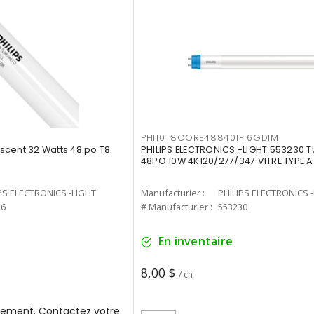
PHI10T8CORE48840IF16GDIM
cent 32 Watts 48 po T8
PHILIPS ELECTRONICS -LIGHT 553230 T
48PO 10W 4K120/277/347 VITRE TYPE A
PS ELECTRONICS -LIGHT
Manufacturier :
PHILIPS ELECTRONICS 
26
# Manufacturier :
553230
En inventaire
8,00 $
/ ch
ement. Contactez votre