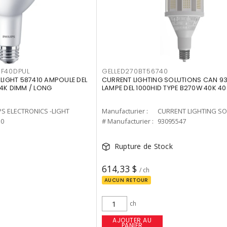
F40DPUL
GELLED270BT56740
-LIGHT 587410 AMPOULE DEL
CURRENT LIGHTING SOLUTIONS CAN 9
 4K DIMM / LONG
LAMPE DEL 1000HID TYPE B270W 40K 4
PS ELECTRONICS -LIGHT
Manufacturier :
10
# Manufacturier :
93095547
Rupture de Stock
614,33 $
/ ch
AUCUN RETOUR
ch
AJOUTER AU
PANIER