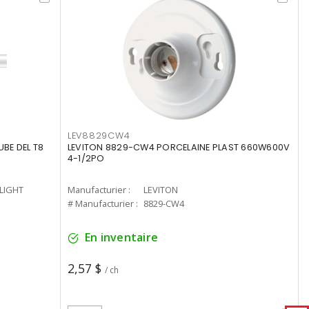
LEV8829CW4
UBE DEL T8
LEVITON 8829-CW4 PORCELAINE PLAST 660W600V
4-1/2PO
-LIGHT
Manufacturier :
LEVITON
# Manufacturier :
8829-CW4
En inventaire
2,57 $
/ ch