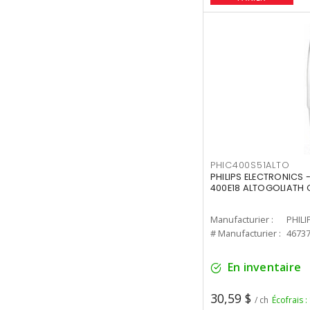
PHIC400S51ALTO
PHILIPS ELECTRONICS 
400E18 ALTOGOLIATH C
Manufacturier :
PHILI
# Manufacturier :
4673
En inventaire
30,59 $
/ ch
Écofrais :