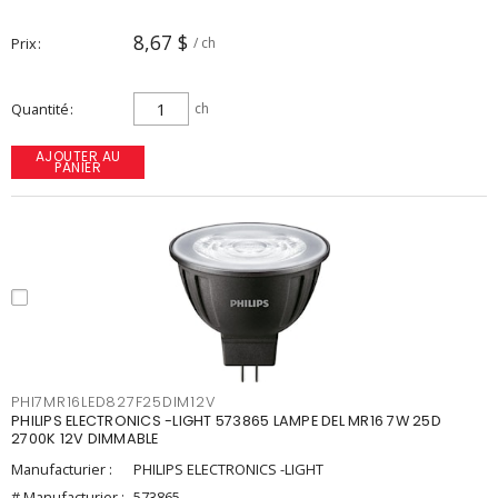
8,67 $
Prix
/ ch
Quantité
ch
AJOUTER AU
PANIER
PHI7MR16LED827F25DIM12V
PHILIPS ELECTRONICS -LIGHT 573865 LAMPE DEL MR16 7W 25D
2700K 12V DIMMABLE
Manufacturier :
PHILIPS ELECTRONICS -LIGHT
# Manufacturier :
573865