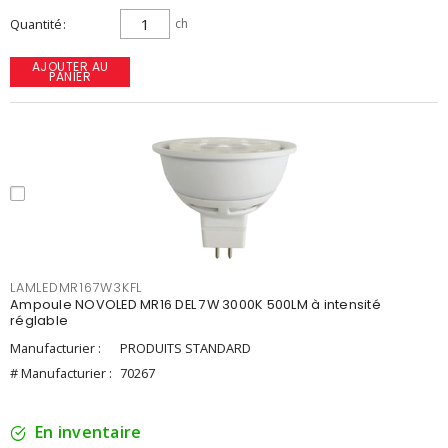
Quantité
ch
AJOUTER AU
PANIER
LAMLEDMR167W3KFL
Ampoule NOVOLED MR16 DEL 7W 3000K 500LM à intensité
réglable
Manufacturier :
PRODUITS STANDARD
# Manufacturier :
70267
En inventaire