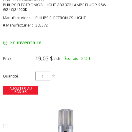
PHILIPS ELECTRONICS -LIGHT 383372 LAMPE FLUOR 26W
G24Q34100K
Manufacturier :
PHILIPS ELECTRONICS -LIGHT
# Manufacturier :
383372
En inventaire
19,03 $
Prix
/ ch
Écofrais : 0,45 $
Quantité
ch
AJOUTER AU
PANIER