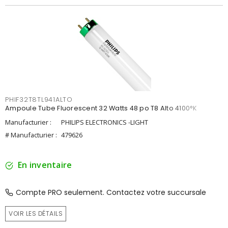
PHIF32T8TL941ALTO
Ampoule Tube Fluorescent 32 Watts 48 po T8 Alto 4100°K
Manufacturier :
PHILIPS ELECTRONICS -LIGHT
# Manufacturier :
479626
En inventaire
Compte PRO seulement. Contactez votre succursale
VOIR LES DÉTAILS