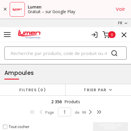
Lumen
Voir
Gratuit – sur Google Play
FR
0
PRODUITS
éclairage
Ampoules
FILTRES
0
TRIER PAR
2 356
Produits
Page
de
99
AJOUTER AU
Tout cocher
PANIER