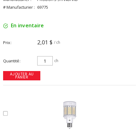
# Manufacturier :
69775
En inventaire
2,01 $
Prix
/ ch
Quantité
ch
AJOUTER AU
PANIER