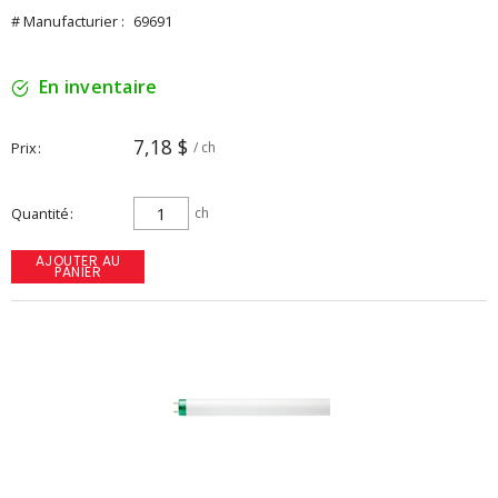
# Manufacturier :
69691
En inventaire
7,18 $
Prix
/ ch
Quantité
ch
AJOUTER AU
PANIER