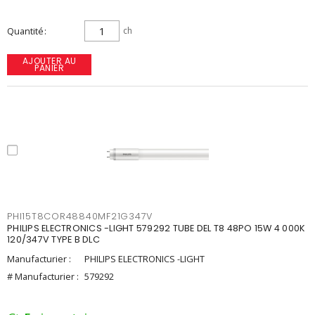
Quantité
ch
AJOUTER AU
PANIER
PHI15T8COR48840MF21G347V
PHILIPS ELECTRONICS -LIGHT 579292 TUBE DEL T8 48PO 15W 4 000K
120/347V TYPE B DLC
Manufacturier :
PHILIPS ELECTRONICS -LIGHT
# Manufacturier :
579292