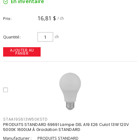
En inventaire
16,81 $
Prix
/ ch
Quantité
ch
AJOUTER AU
PANIER
STAA19S613W50KSTD
PRODUITS STANDARD 69691 Lampe DEL A19 E26 Culot 13W 120V
5000K 1600LM À Gradation STANDARD
Manufacturier :
PRODUITS STANDARD