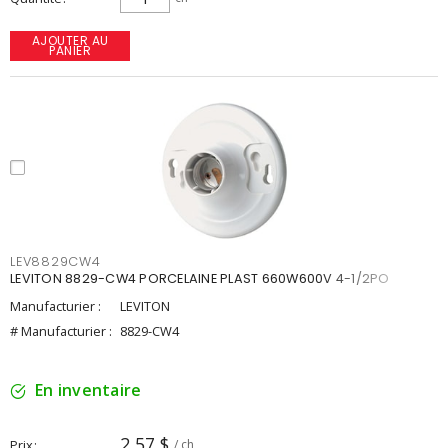
AJOUTER AU
PANIER
LEV8829CW4
LEVITON 8829-CW4 PORCELAINE PLAST 660W600V 4-1/2PO
Manufacturier :
LEVITON
# Manufacturier :
8829-CW4
En inventaire
2,57 $
Prix
/ ch