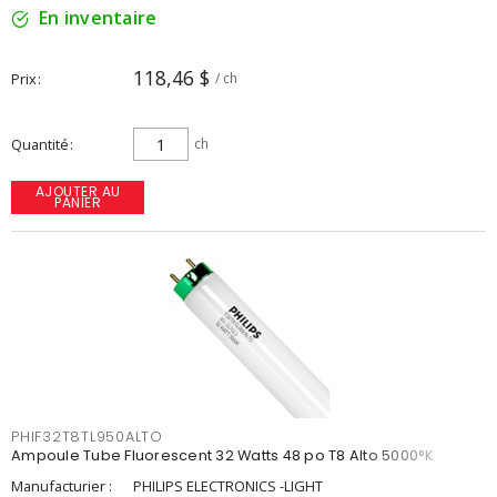
En inventaire
118,46 $
Prix
/ ch
Quantité
ch
AJOUTER AU
PANIER
PHIF32T8TL950ALTO
Ampoule Tube Fluorescent 32 Watts 48 po T8 Alto 5000°K
Manufacturier :
PHILIPS ELECTRONICS -LIGHT