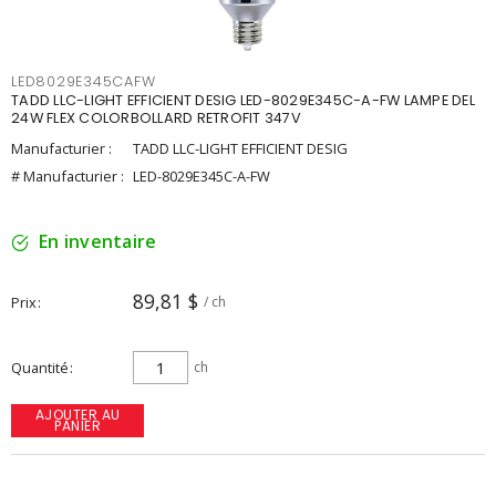
LED8029E345CAFW
TADD LLC-LIGHT EFFICIENT DESIG LED-8029E345C-A-FW LAMPE DEL
24W FLEX COLORBOLLARD RETROFIT 347V
Manufacturier :
TADD LLC-LIGHT EFFICIENT DESIG
# Manufacturier :
LED-8029E345C-A-FW
En inventaire
89,81 $
Prix
/ ch
Quantité
ch
AJOUTER AU
PANIER