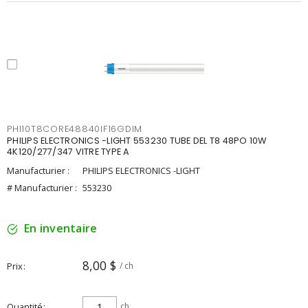
PHI10T8CORE48840IF16GDIM
PHILIPS ELECTRONICS -LIGHT 553230 TUBE DEL T8 48PO 10W
4K120/277/347 VITRE TYPE A
Manufacturier :
PHILIPS ELECTRONICS -LIGHT
# Manufacturier :
553230
En inventaire
8,00 $
Prix
/ ch
Quantité
ch