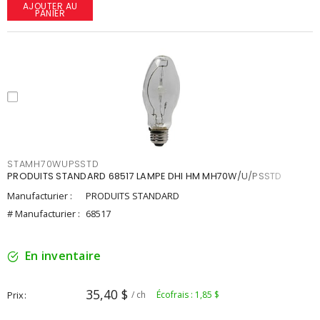
AJOUTER AU
PANIER
STAMH70WUPSSTD
PRODUITS STANDARD 68517 LAMPE DHI HM MH70W/U/PSSTD
Manufacturier :
PRODUITS STANDARD
# Manufacturier :
68517
En inventaire
35,40 $
Prix
/ ch
Écofrais : 1,85 $