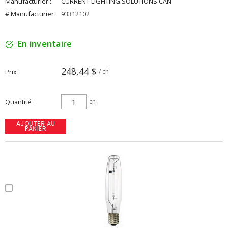
Manufacturier :
CURRENT LIGHTING SOLUTIONS CAN
# Manufacturier :
93312102
En inventaire
248,44 $
Prix
/ ch
Quantité
ch
AJOUTER AU
PANIER