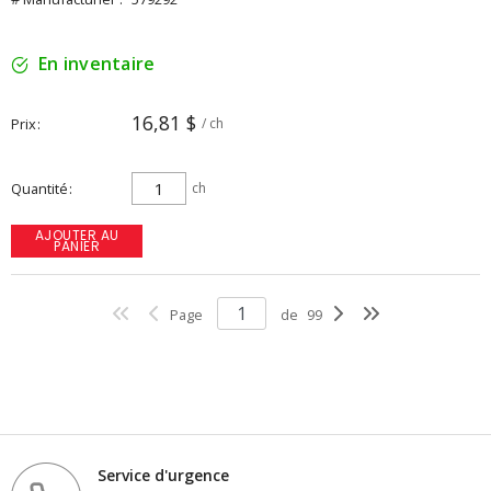
En inventaire
16,81 $
Prix
/ ch
Quantité
ch
AJOUTER AU
PANIER
Page
de
99
Service d'urgence