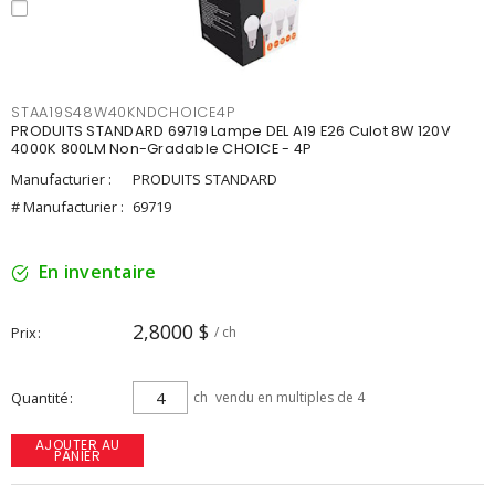
STAA19S48W40KNDCHOICE4P
PRODUITS STANDARD 69719 Lampe DEL A19 E26 Culot 8W 120V
4000K 800LM Non-Gradable CHOICE - 4P
Manufacturier :
PRODUITS STANDARD
# Manufacturier :
69719
En inventaire
2,8000 $
Prix
/ ch
Quantité
ch
vendu en multiples de 4
AJOUTER AU
PANIER