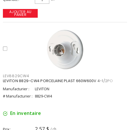
AJOUTER AU
PANIER
LEV8829CW4
LEVITON 8829-CW4 PORCELAINE PLAST 660W600V 4-1/2PO
Manufacturier :
LEVITON
# Manufacturier :
8829-CW4
En inventaire
2,57 $
Prix
/ ch