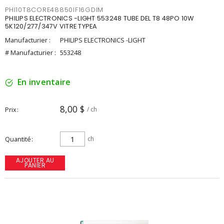
PHI10T8CORE48850IF16GDIM
PHILIPS ELECTRONICS -LIGHT 553248 TUBE DEL T8 48PO 10W
5K120/277/347V VITRE TYPEA
Manufacturier :
PHILIPS ELECTRONICS -LIGHT
# Manufacturier :
553248
En inventaire
8,00 $
Prix
/ ch
Quantité
ch
AJOUTER AU
PANIER