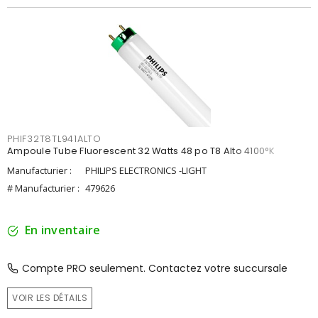
PHIF32T8TL941ALTO
Ampoule Tube Fluorescent 32 Watts 48 po T8 Alto 4100°K
Manufacturier :
PHILIPS ELECTRONICS -LIGHT
# Manufacturier :
479626
En inventaire
Compte PRO seulement. Contactez votre succursale
VOIR LES DÉTAILS