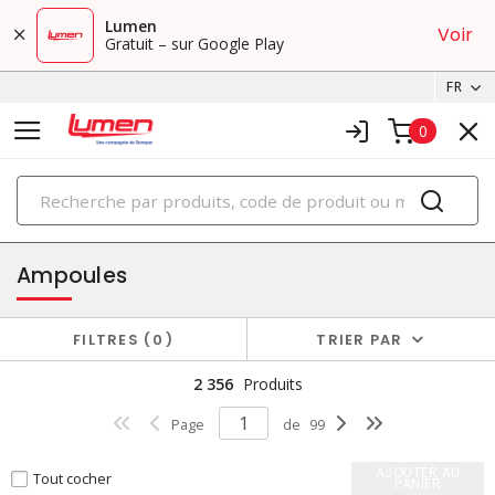
Lumen
Voir
Gratuit – sur Google Play
FR
0
PRODUITS
éclairage
Ampoules
FILTRES
0
TRIER PAR
2 356
Produits
Page
de
99
AJOUTER AU
Tout cocher
PANIER