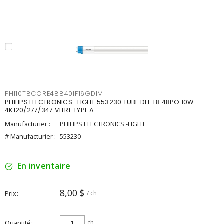
PHI10T8CORE48840IF16GDIM
PHILIPS ELECTRONICS -LIGHT 553230 TUBE DEL T8 48PO 10W
4K120/277/347 VITRE TYPE A
Manufacturier :
PHILIPS ELECTRONICS -LIGHT
# Manufacturier :
553230
En inventaire
8,00 $
Prix
/ ch
Quantité
ch