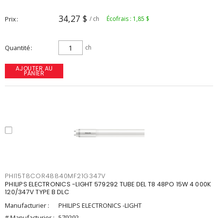
34,27 $
Prix
/ ch
Écofrais : 1,85 $
Quantité
ch
AJOUTER AU
PANIER
PHI15T8COR48840MF21G347V
PHILIPS ELECTRONICS -LIGHT 579292 TUBE DEL T8 48PO 15W 4 000K
120/347V TYPE B DLC
Manufacturier :
PHILIPS ELECTRONICS -LIGHT
# Manufacturier :
579292