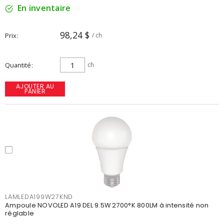
En inventaire
98,24 $
Prix
/ ch
Quantité
ch
AJOUTER AU
PANIER
LAMLEDA199W27KND
Ampoule NOVOLED A19 DEL 9.5W 2700°K 800LM à intensité non
réglable