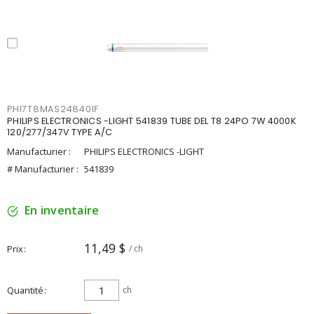
PHI7T8MAS24840IF
PHILIPS ELECTRONICS -LIGHT 541839 TUBE DEL T8 24PO 7W 4000K
120/277/347V TYPE A/C
Manufacturier :
PHILIPS ELECTRONICS -LIGHT
# Manufacturier :
541839
En inventaire
11,49 $
Prix
/ ch
Quantité
ch