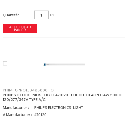
Quantité
ch
AJOUTER AU
PANIER
PHI14T8PROLED485000IFG
PHILIPS ELECTRONICS -LIGHT 470120 TUBE DEL T8 48PO 14W 5000K
120/277/347V TYPE A/C
Manufacturier :
PHILIPS ELECTRONICS -LIGHT
# Manufacturier :
470120