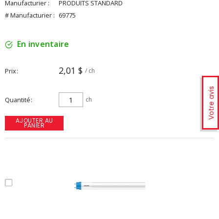
Manufacturier :
PRODUITS STANDARD
# Manufacturier :
69775
En inventaire
2,01 $
Prix
/ ch
Votre avis
Quantité
ch
AJOUTER AU
PANIER