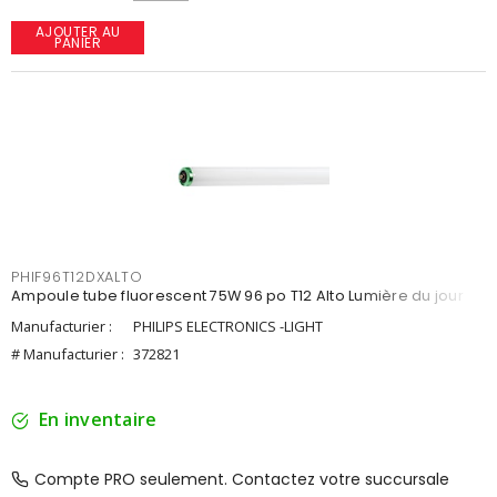
AJOUTER AU
PANIER
PHIF96T12DXALTO
Ampoule tube fluorescent 75W 96 po T12 Alto Lumière du jour
Manufacturier :
PHILIPS ELECTRONICS -LIGHT
# Manufacturier :
372821
En inventaire
Compte PRO seulement. Contactez votre succursale