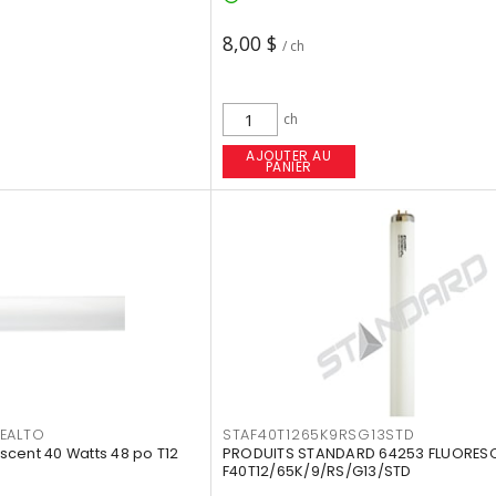
8,00 $
/ ch
ch
AJOUTER AU
PANIER
EALTO
STAF40T1265K9RSG13STD
cent 40 Watts 48 po T12
PRODUITS STANDARD 64253 FLUORES
F40T12/65K/9/RS/G13/STD