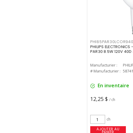
PHI85PAR30LCOR940
PHILIPS ELECTRONICS 
PAR30 8.5W 120V 40D
Manufacturier :
PHILI
# Manufacturier :
5874
En inventaire
12,25 $
/ ch
ch
AJOUTER AU
PANIER