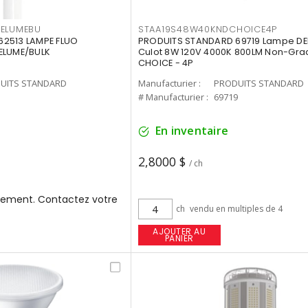
3ELUMEBU
STAA19S48W40KNDCHOICE4P
2513 LAMPE FLUO
PRODUITS STANDARD 69719 Lampe DEL
ELUME/BULK
Culot 8W 120V 4000K 800LM Non-Gra
CHOICE - 4P
UITS STANDARD
Manufacturier :
PRODUITS STANDARD
3
# Manufacturier :
69719
En inventaire
2,8000 $
/ ch
ement. Contactez votre
ch
vendu en multiples de 4
AJOUTER AU
PANIER