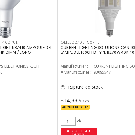
F40DPUL
GELLED270BT56740
-LIGHT 587410 AMPOULE DEL
CURRENT LIGHTING SOLUTIONS CAN 9
 4K DIMM / LONG
LAMPE DEL 1000HID TYPE B270W 40K 4
PS ELECTRONICS -LIGHT
Manufacturier :
10
# Manufacturier :
93095547
Rupture de Stock
614,33 $
/ ch
AUCUN RETOUR
ch
AJOUTER AU
PANIER