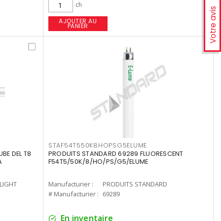
ch
Votre avis
AJOUTER AU
PANIER
STAF54T550K8HOPSG5ELUME
UBE DEL T8
PRODUITS STANDARD 69289 FLUORESCENT
A
F54T5/50K/8/HO/PS/G5/ELUME
-LIGHT
Manufacturier :
PRODUITS STANDARD
# Manufacturier :
69289
En inventaire