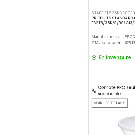
STAF32T835K8RSG1
PRODUITS STANDARD 6
F32T8/35K/8/RS/G13/
Manufacturier :
PROD
# Manufacturier :
6251
En inventaire
Compte PRO seul
succursale
VOIR LES DÉTAILS