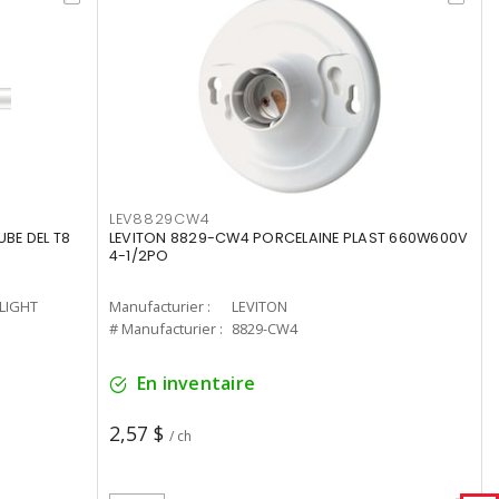
LEV8829CW4
UBE DEL T8
LEVITON 8829-CW4 PORCELAINE PLAST 660W600V
4-1/2PO
-LIGHT
Manufacturier :
LEVITON
# Manufacturier :
8829-CW4
En inventaire
2,57 $
/ ch