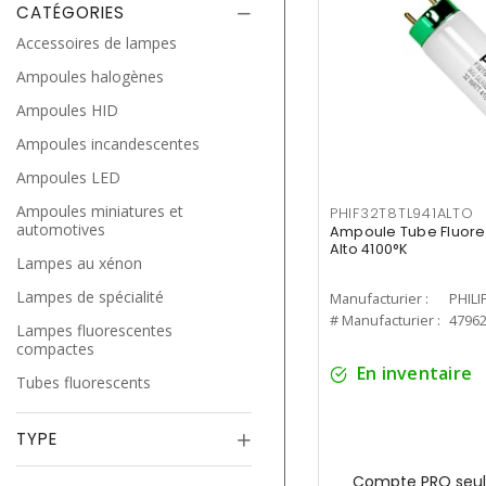
CATÉGORIES
Accessoires de lampes
Ampoules halogènes
Ampoules HID
Ampoules incandescentes
Ampoules LED
Ampoules miniatures et
PHIF32T8TL941ALTO
automotives
Ampoule Tube Fluores
Alto 4100°K
Lampes au xénon
Lampes de spécialité
Manufacturier :
PHILI
# Manufacturier :
4796
Lampes fluorescentes
compactes
En inventaire
Tubes fluorescents
TYPE
Compte PRO seul