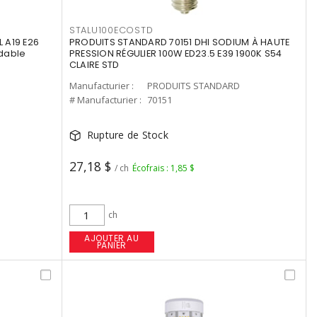
STALU100ECOSTD
 A19 E26
PRODUITS STANDARD 70151 DHI SODIUM À HAUTE
dable
PRESSION RÉGULIER 100W ED23.5 E39 1900K S54
CLAIRE STD
Manufacturier :
PRODUITS STANDARD
# Manufacturier :
70151
Rupture de Stock
27,18 $
/ ch
Écofrais : 1,85 $
ch
AJOUTER AU
PANIER