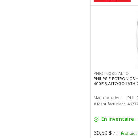
PHIC400S51ALTO
PHILIPS ELECTRONICS 
400E18 ALTOGOLIATH C
Manufacturier :
PHILI
# Manufacturier :
4673
En inventaire
30,59 $
/ ch
Écofrais :