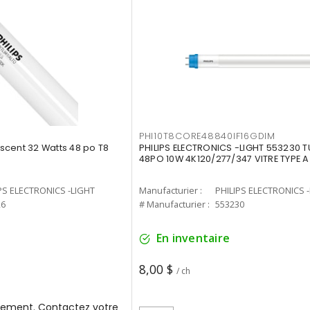
PHI10T8CORE48840IF16GDIM
cent 32 Watts 48 po T8
PHILIPS ELECTRONICS -LIGHT 553230 T
48PO 10W 4K120/277/347 VITRE TYPE A
PS ELECTRONICS -LIGHT
Manufacturier :
PHILIPS ELECTRONICS 
26
# Manufacturier :
553230
En inventaire
8,00 $
/ ch
ement. Contactez votre