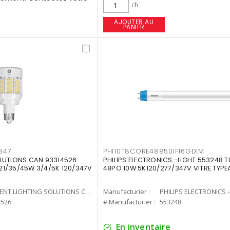
ch
AJOUTER AU
PANIER
347
PHI10T8CORE48850IF16GDIM
LUTIONS CAN 93314526
PHILIPS ELECTRONICS -LIGHT 553248 T
7 21/35/45W 3/4/5K 120/347V
48PO 10W 5K120/277/347V VITRE TYPE
CURRENT LIGHTING SOLUTIONS CAN
Manufacturier :
PHILIPS ELECTRONICS 
4526
# Manufacturier :
553248
En inventaire