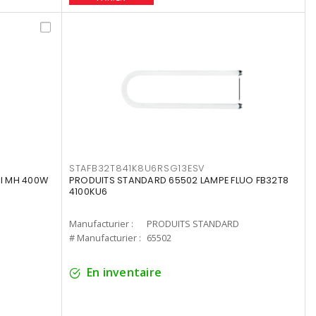
STAFB32T841K8U6RSG13ESV
I MH 400W
PRODUITS STANDARD 65502 LAMPE FLUO FB32T8
4100KU6
Manufacturier :
PRODUITS STANDARD
# Manufacturier :
65502
En inventaire