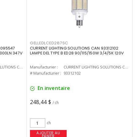
GELLEDLCED287SC
3095547
CURRENT LIGHTING SOLUTIONS CAN 93312102
0000LN 347V
LAMPE DEL TYPE B ED28 90/115/150W 3/4/5K 120V
CURRENT LIGHTING SOLUTIONS CAN
Manufacturier :
CURRENT LIGHTING SOLUTIONS CAN
# Manufacturier :
93312102
En inventaire
248,44 $
/ ch
ch
AJOUTER AU
PANIER