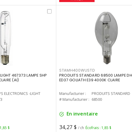
STAMH400WUSTD
-LIGHT 467373 LAMPE SHP
PRODUITS STANDARD 68500 LAMPE DH
LAIRE (AI)
ED37 GOLIATH E39 4000K CLAIRE
PS ELECTRONICS -LIGHT
Manufacturier :
PRODUITS STANDARD
73
# Manufacturier :
68500
En inventaire
34,27 $
 1,85 $
/ ch
Écofrais : 1,85 $