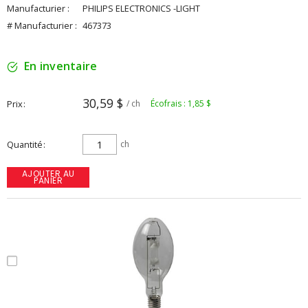
Manufacturier :
PHILIPS ELECTRONICS -LIGHT
# Manufacturier :
467373
En inventaire
30,59 $
Prix
/ ch
Écofrais : 1,85 $
Quantité
ch
AJOUTER AU
PANIER