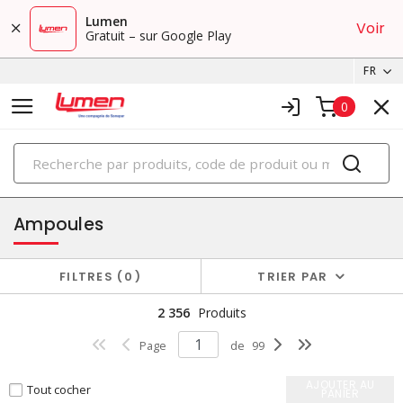
Lumen
Voir
Gratuit – sur Google Play
FR
0
PRODUITS
éclairage
Ampoules
FILTRES
0
TRIER PAR
2 356
Produits
Page
de
99
AJOUTER AU
Tout cocher
PANIER