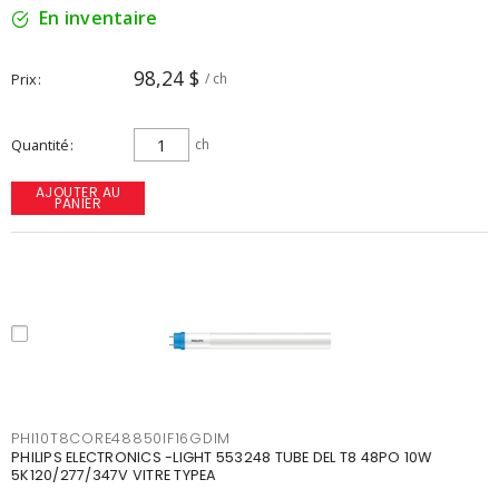
En inventaire
98,24 $
Prix
/ ch
Quantité
ch
AJOUTER AU
PANIER
PHI10T8CORE48850IF16GDIM
PHILIPS ELECTRONICS -LIGHT 553248 TUBE DEL T8 48PO 10W
5K120/277/347V VITRE TYPEA