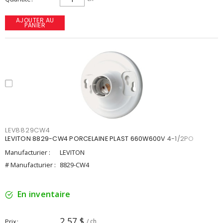
AJOUTER AU
PANIER
LEV8829CW4
LEVITON 8829-CW4 PORCELAINE PLAST 660W600V 4-1/2PO
Manufacturier :
LEVITON
# Manufacturier :
8829-CW4
En inventaire
2,57 $
Prix
/ ch