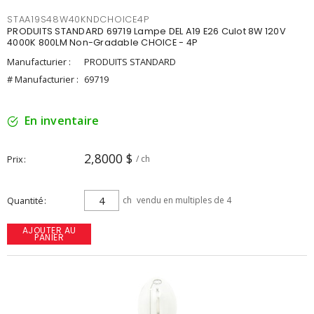
STAA19S48W40KNDCHOICE4P
PRODUITS STANDARD 69719 Lampe DEL A19 E26 Culot 8W 120V
4000K 800LM Non-Gradable CHOICE - 4P
Manufacturier :
PRODUITS STANDARD
# Manufacturier :
69719
En inventaire
2,8000 $
Prix
/ ch
Quantité
ch
vendu en multiples de 4
AJOUTER AU
PANIER