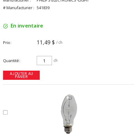
Manufacturier :
PHILIPS ELECTRONICS -LIGHT
# Manufacturier :
541839
En inventaire
11,49 $
Prix
/ ch
Quantité
ch
AJOUTER AU
PANIER