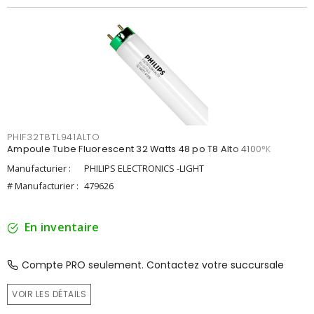
PHIF32T8TL941ALTO
Ampoule Tube Fluorescent 32 Watts 48 po T8 Alto 4100°K
Manufacturier :
PHILIPS ELECTRONICS -LIGHT
# Manufacturier :
479626
En inventaire
Compte PRO seulement. Contactez votre succursale
VOIR LES DÉTAILS