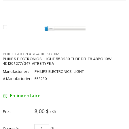
PHI10T8CORE48840IF16GDIM
PHILIPS ELECTRONICS -LIGHT 553230 TUBE DEL T8 48PO 10W
4K120/277/347 VITRE TYPE A
Manufacturier :
PHILIPS ELECTRONICS -LIGHT
# Manufacturier :
553230
En inventaire
8,00 $
Prix
/ ch
Quantité
ch