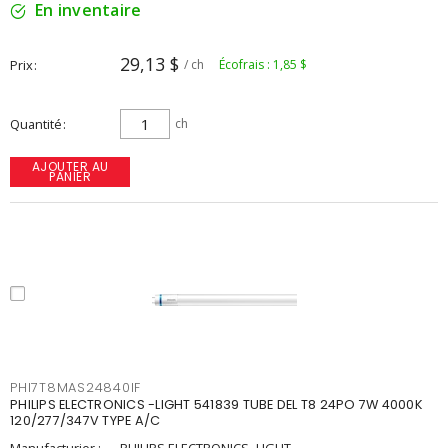
En inventaire
29,13 $
Prix
/ ch
Écofrais : 1,85 $
Quantité
ch
AJOUTER AU
PANIER
PHI7T8MAS24840IF
PHILIPS ELECTRONICS -LIGHT 541839 TUBE DEL T8 24PO 7W 4000K
120/277/347V TYPE A/C