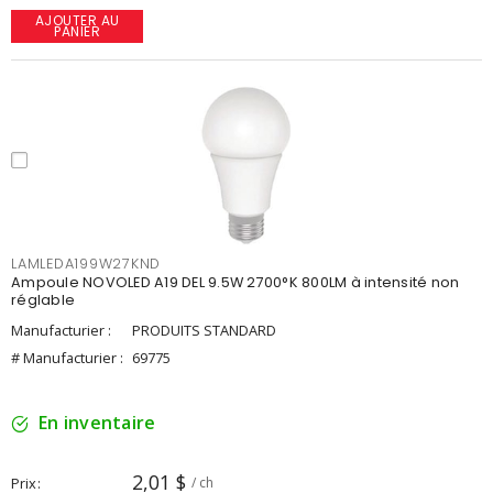
AJOUTER AU
PANIER
LAMLEDA199W27KND
Ampoule NOVOLED A19 DEL 9.5W 2700°K 800LM à intensité non
réglable
Manufacturier :
PRODUITS STANDARD
# Manufacturier :
69775
En inventaire
2,01 $
Prix
/ ch