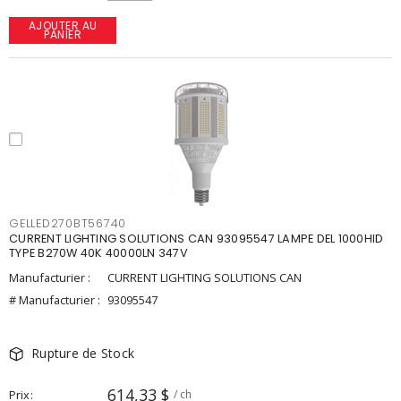
AJOUTER AU
PANIER
GELLED270BT56740
CURRENT LIGHTING SOLUTIONS CAN 93095547 LAMPE DEL 1000HID
TYPE B270W 40K 40000LN 347V
Manufacturier :
CURRENT LIGHTING SOLUTIONS CAN
# Manufacturier :
93095547
Rupture de Stock
614,33 $
Prix
/ ch