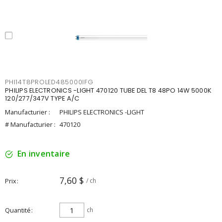
PHI14T8PROLED485000IFG
PHILIPS ELECTRONICS -LIGHT 470120 TUBE DEL T8 48PO 14W 5000K
120/277/347V TYPE A/C
Manufacturier :
PHILIPS ELECTRONICS -LIGHT
# Manufacturier :
470120
En inventaire
7,60 $
Prix
/ ch
Quantité
ch