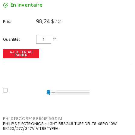
En inventaire
98,24 $
Prix
/ ch
Quantité
ch
AJOUTER AU
PANIER
PHI10T8CORE48850IF16GDIM
PHILIPS ELECTRONICS -LIGHT 553248 TUBE DEL T8 48PO 10W
5K120/277/347V VITRE TYPEA