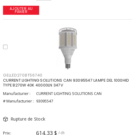
AJOUTER AU
PANIER
GELLED270BT56740
CURRENT LIGHTING SOLUTIONS CAN 93095547 LAMPE DEL 1000HID
TYPE B270W 40K 40000LN 347V
Manufacturier :
CURRENT LIGHTING SOLUTIONS CAN
# Manufacturier :
93095547
Rupture de Stock
614,33 $
Prix
/ ch