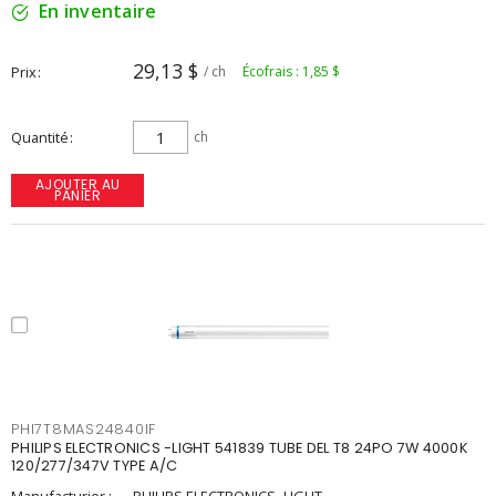
En inventaire
29,13 $
Prix
/ ch
Écofrais : 1,85 $
Quantité
ch
AJOUTER AU
PANIER
PHI7T8MAS24840IF
PHILIPS ELECTRONICS -LIGHT 541839 TUBE DEL T8 24PO 7W 4000K
120/277/347V TYPE A/C