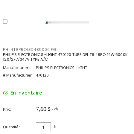
PHI14T8PROLED485000IFG
PHILIPS ELECTRONICS -LIGHT 470120 TUBE DEL T8 48PO 14W 5000K
120/277/347V TYPE A/C
Manufacturier :
PHILIPS ELECTRONICS -LIGHT
# Manufacturier :
470120
En inventaire
7,60 $
Prix
/ ch
Quantité
ch