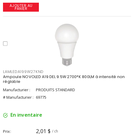
AJOUTER AU
PANIER
LAMLEDA199W27KND
Ampoule NOVOLED A19 DEL 9.5W 2700°K 800LM à intensité non
réglable
Manufacturier :
PRODUITS STANDARD
# Manufacturier :
69775
En inventaire
2,01 $
Prix
/ ch