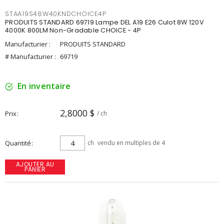
STAA19S48W40KNDCHOICE4P
PRODUITS STANDARD 69719 Lampe DEL A19 E26 Culot 8W 120V
4000K 800LM Non-Gradable CHOICE - 4P
Manufacturier :
PRODUITS STANDARD
# Manufacturier :
69719
En inventaire
2,8000 $
Prix
/ ch
Quantité
ch
vendu en multiples de 4
AJOUTER AU
PANIER