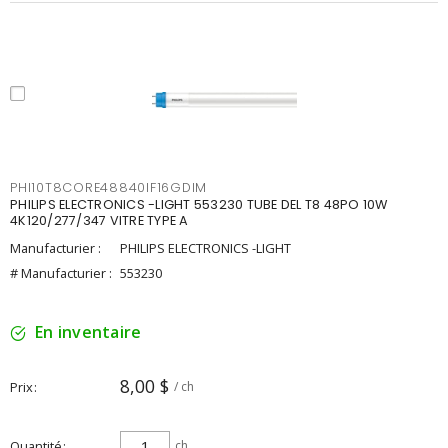
PHI10T8CORE48840IF16GDIM
PHILIPS ELECTRONICS -LIGHT 553230 TUBE DEL T8 48PO 10W
4K120/277/347 VITRE TYPE A
Manufacturier :
PHILIPS ELECTRONICS -LIGHT
# Manufacturier :
553230
En inventaire
8,00 $
Prix
/ ch
Quantité
ch