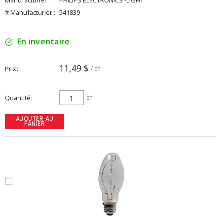
Manufacturier :
PHILIPS ELECTRONICS -LIGHT
# Manufacturier :
541839
En inventaire
11,49 $
Prix
/ ch
Quantité
ch
AJOUTER AU
PANIER