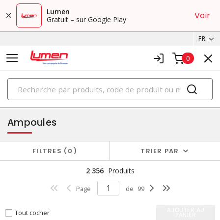
Lumen
Voir
Gratuit – sur Google Play
FR
0
PRODUITS
éclairage
Ampoules
FILTRES
0
TRIER PAR
2 356
Produits
Page
de
99
AJOUTER AU
Tout cocher
PANIER