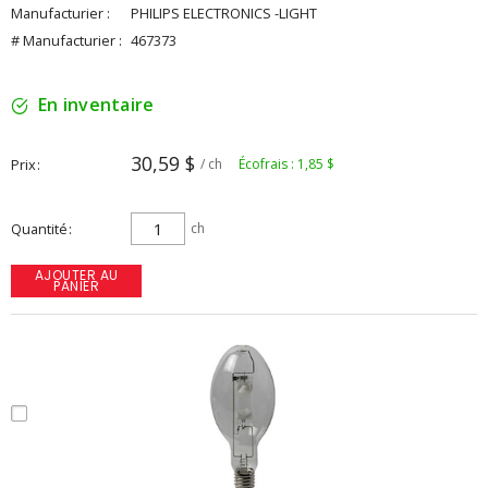
Manufacturier :
PHILIPS ELECTRONICS -LIGHT
# Manufacturier :
467373
En inventaire
30,59 $
Prix
/ ch
Écofrais : 1,85 $
Quantité
ch
AJOUTER AU
PANIER