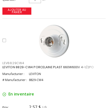
AJOUTER AU
PANIER
LEV8829CW4
LEVITON 8829-CW4 PORCELAINE PLAST 660W600V 4-1/2PO
Manufacturier :
LEVITON
# Manufacturier :
8829-CW4
En inventaire
2,57 $
Prix
/ ch