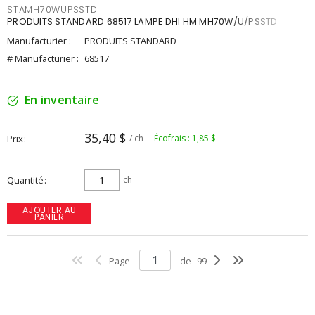
STAMH70WUPSSTD
PRODUITS STANDARD 68517 LAMPE DHI HM MH70W/U/PSSTD
Manufacturier :
PRODUITS STANDARD
# Manufacturier :
68517
En inventaire
35,40 $
Prix
/ ch
Écofrais : 1,85 $
Quantité
ch
AJOUTER AU
PANIER
Page
de
99