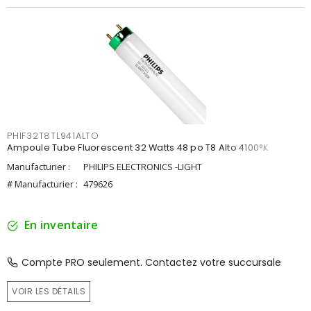
PHIF32T8TL941ALTO
Ampoule Tube Fluorescent 32 Watts 48 po T8 Alto 4100°K
Manufacturier :
PHILIPS ELECTRONICS -LIGHT
# Manufacturier :
479626
En inventaire
Compte PRO seulement. Contactez votre succursale
VOIR LES DÉTAILS