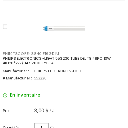
PHI10T8CORE48840IF16GDIM
PHILIPS ELECTRONICS -LIGHT 553230 TUBE DEL T8 48PO 10W
4K120/277/347 VITRE TYPE A
Manufacturier :
PHILIPS ELECTRONICS -LIGHT
# Manufacturier :
553230
En inventaire
8,00 $
Prix
/ ch
Quantité
ch