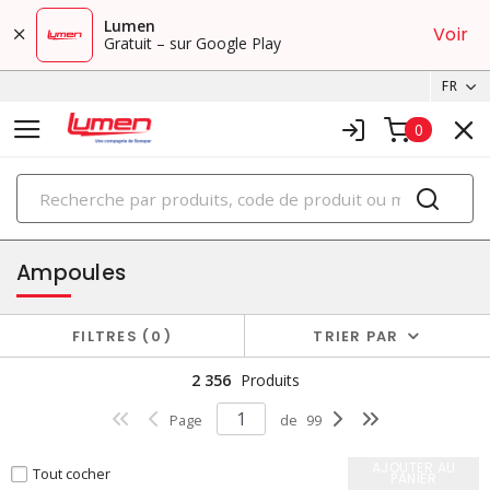
Lumen
Voir
Gratuit – sur Google Play
FR
0
PRODUITS
éclairage
Ampoules
FILTRES
0
TRIER PAR
2 356
Produits
Page
de
99
AJOUTER AU
Tout cocher
PANIER