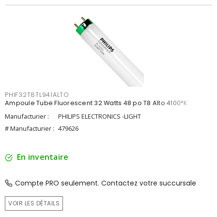
PHIF32T8TL941ALTO
Ampoule Tube Fluorescent 32 Watts 48 po T8 Alto 4100°K
Manufacturier :
PHILIPS ELECTRONICS -LIGHT
# Manufacturier :
479626
En inventaire
Compte PRO seulement. Contactez votre succursale
VOIR LES DÉTAILS