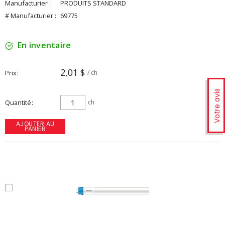
Manufacturier :
PRODUITS STANDARD
# Manufacturier :
69775
En inventaire
2,01 $
Prix
/ ch
Votre avis
Quantité
ch
AJOUTER AU
PANIER