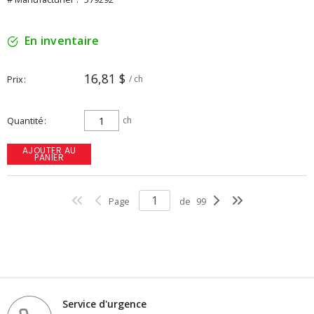
En inventaire
16,81 $
Prix
/ ch
Quantité
ch
AJOUTER AU
PANIER
Page
de
99
Service d'urgence