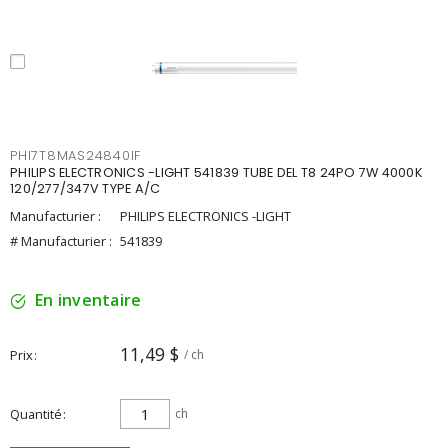
PHI7T8MAS24840IF
PHILIPS ELECTRONICS -LIGHT 541839 TUBE DEL T8 24PO 7W 4000K
120/277/347V TYPE A/C
Manufacturier :
PHILIPS ELECTRONICS -LIGHT
# Manufacturier :
541839
En inventaire
11,49 $
Prix
/ ch
Quantité
ch