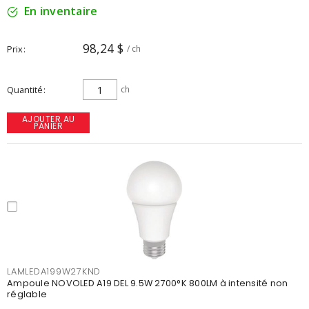
En inventaire
98,24 $
Prix
/ ch
Quantité
ch
AJOUTER AU
PANIER
LAMLEDA199W27KND
Ampoule NOVOLED A19 DEL 9.5W 2700°K 800LM à intensité non
réglable