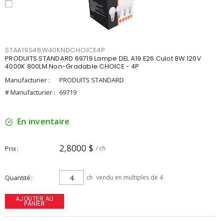
STAA19S48W40KNDCHOICE4P
PRODUITS STANDARD 69719 Lampe DEL A19 E26 Culot 8W 120V
4000K 800LM Non-Gradable CHOICE - 4P
Manufacturier :
PRODUITS STANDARD
# Manufacturier :
69719
En inventaire
2,8000 $
Prix
/ ch
Quantité
ch
vendu en multiples de 4
AJOUTER AU
PANIER