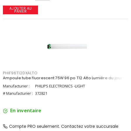
AJOUTER AU
PANIER
PHIF96T12DXALTO
Ampoule tube fluorescent 75W 96 po T12 Alto Lumière du jour
Manufacturier :
PHILIPS ELECTRONICS -LIGHT
# Manufacturier :
372821
En inventaire
Compte PRO seulement. Contactez votre succursale