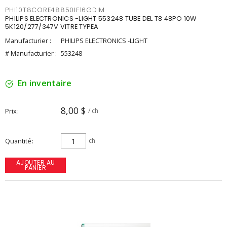
PHI10T8CORE48850IF16GDIM
PHILIPS ELECTRONICS -LIGHT 553248 TUBE DEL T8 48PO 10W
5K120/277/347V VITRE TYPEA
Manufacturier :
PHILIPS ELECTRONICS -LIGHT
# Manufacturier :
553248
En inventaire
8,00 $
Prix
/ ch
Quantité
ch
AJOUTER AU
PANIER