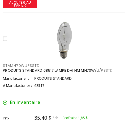
AJOUTER AU
PANIER
STAMH70WUPSSTD
PRODUITS STANDARD 68517 LAMPE DHI HM MH70W/U/PSSTD
Manufacturier :
PRODUITS STANDARD
# Manufacturier :
68517
En inventaire
35,40 $
Prix
/ ch
Écofrais : 1,85 $