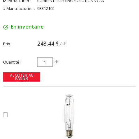
Manufacturier :
CURRENT LIGHTING SOLUTIONS CAN
# Manufacturier :
93312102
En inventaire
248,44 $
Prix
/ ch
Quantité
ch
AJOUTER AU
PANIER