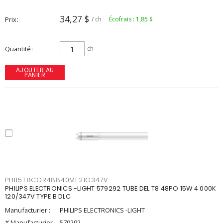
34,27 $
Prix
/ ch
Écofrais : 1,85 $
Quantité
ch
AJOUTER AU
PANIER
PHI15T8COR48840MF21G347V
PHILIPS ELECTRONICS -LIGHT 579292 TUBE DEL T8 48PO 15W 4 000K
120/347V TYPE B DLC
Manufacturier :
PHILIPS ELECTRONICS -LIGHT
# Manufacturier :
579292