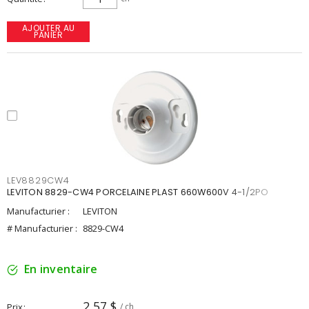
AJOUTER AU
PANIER
LEV8829CW4
LEVITON 8829-CW4 PORCELAINE PLAST 660W600V 4-1/2PO
Manufacturier :
LEVITON
# Manufacturier :
8829-CW4
En inventaire
2,57 $
Prix
/ ch