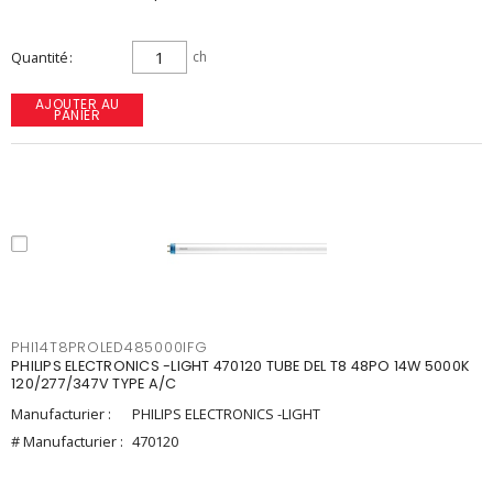
Quantité
ch
AJOUTER AU
PANIER
PHI14T8PROLED485000IFG
PHILIPS ELECTRONICS -LIGHT 470120 TUBE DEL T8 48PO 14W 5000K
120/277/347V TYPE A/C
Manufacturier :
PHILIPS ELECTRONICS -LIGHT
# Manufacturier :
470120