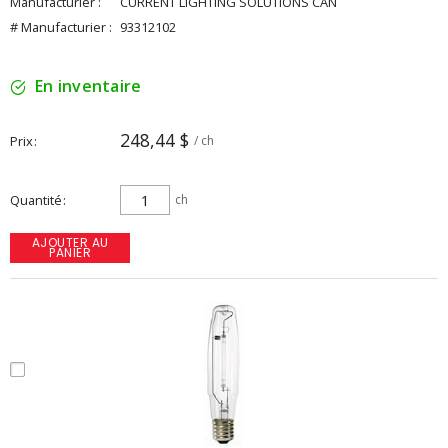
Manufacturier :
CURRENT LIGHTING SOLUTIONS CAN
# Manufacturier :
93312102
En inventaire
248,44 $
Prix
/ ch
Quantité
ch
AJOUTER AU
PANIER