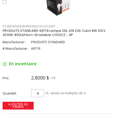
STAA19S48W40KNDCHOICE4P
PRODUITS STANDARD 69719 Lampe DEL A19 E26 Culot 8W 120V
4000K 800LM Non-Gradable CHOICE - 4P
Manufacturier :
PRODUITS STANDARD
# Manufacturier :
69719
En inventaire
2,8000 $
Prix
/ ch
Quantité
ch
vendu en multiples de 4
AJOUTER AU
PANIER