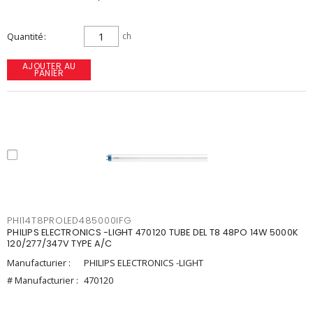
Quantité
ch
AJOUTER AU
PANIER
PHI14T8PROLED485000IFG
PHILIPS ELECTRONICS -LIGHT 470120 TUBE DEL T8 48PO 14W 5000K
120/277/347V TYPE A/C
Manufacturier :
PHILIPS ELECTRONICS -LIGHT
# Manufacturier :
470120