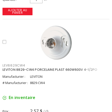
AJOUTER AU
PANIER
LEV8829CW4
LEVITON 8829-CW4 PORCELAINE PLAST 660W600V 4-1/2PO
Manufacturier :
LEVITON
# Manufacturier :
8829-CW4
En inventaire
2,57 $
Prix
/ ch