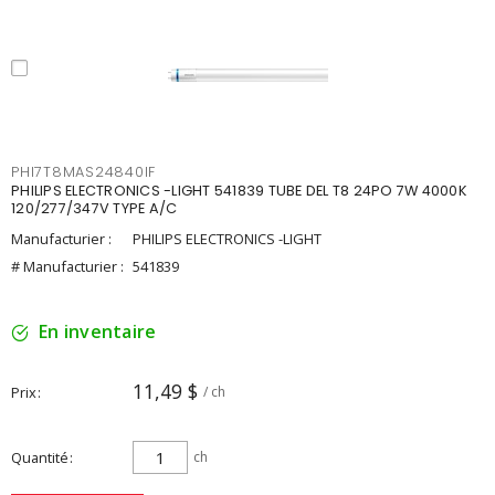
PHI7T8MAS24840IF
PHILIPS ELECTRONICS -LIGHT 541839 TUBE DEL T8 24PO 7W 4000K
120/277/347V TYPE A/C
Manufacturier :
PHILIPS ELECTRONICS -LIGHT
# Manufacturier :
541839
En inventaire
11,49 $
Prix
/ ch
Quantité
ch