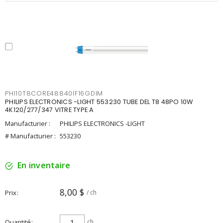
PHI10T8CORE48840IF16GDIM
PHILIPS ELECTRONICS -LIGHT 553230 TUBE DEL T8 48PO 10W
4K120/277/347 VITRE TYPE A
Manufacturier :
PHILIPS ELECTRONICS -LIGHT
# Manufacturier :
553230
En inventaire
8,00 $
Prix
/ ch
Quantité
ch