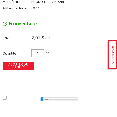
Manufacturier :
PRODUITS STANDARD
# Manufacturier :
69775
En inventaire
2,01 $
Prix
/ ch
Votre avis
Quantité
ch
AJOUTER AU
PANIER