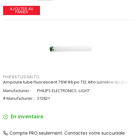
AJOUTER AU
PANIER
PHIF96T12DXALTO
Ampoule tube fluorescent 75W 96 po T12 Alto Lumière du jour
Manufacturier :
PHILIPS ELECTRONICS -LIGHT
# Manufacturier :
372821
En inventaire
Compte PRO seulement. Contactez votre succursale