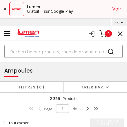
Lumen
Voir
Gratuit – sur Google Play
FR
0
PRODUITS
éclairage
Ampoules
FILTRES
0
TRIER PAR
2 356
Produits
Page
de
99
AJOUTER AU
Tout cocher
PANIER