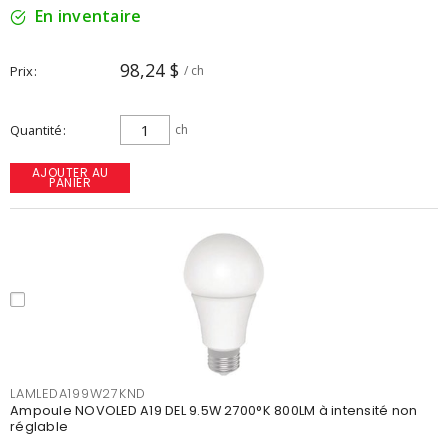
En inventaire
98,24 $
Prix
/ ch
Quantité
ch
AJOUTER AU
PANIER
LAMLEDA199W27KND
Ampoule NOVOLED A19 DEL 9.5W 2700°K 800LM à intensité non
réglable