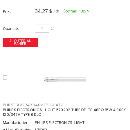
34,27 $
Prix
/ ch
Écofrais : 1,85 $
Quantité
ch
AJOUTER AU
PANIER
PHI15T8COR48840MF21G347V
PHILIPS ELECTRONICS -LIGHT 579292 TUBE DEL T8 48PO 15W 4 000K
120/347V TYPE B DLC
Manufacturier :
PHILIPS ELECTRONICS -LIGHT
# Manufacturier :
579292