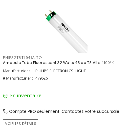
PHIF32T8TL941ALTO
Ampoule Tube Fluorescent 32 Watts 48 po T8 Alto 4100°K
Manufacturier :
PHILIPS ELECTRONICS -LIGHT
# Manufacturier :
479626
En inventaire
Compte PRO seulement. Contactez votre succursale
VOIR LES DÉTAILS