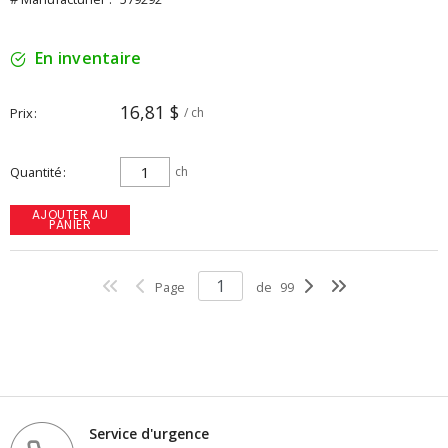
En inventaire
16,81 $
Prix
/ ch
Quantité
ch
AJOUTER AU
PANIER
Page
de
99
Service d'urgence