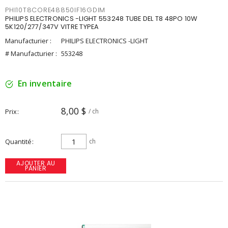
PHI10T8CORE48850IF16GDIM
PHILIPS ELECTRONICS -LIGHT 553248 TUBE DEL T8 48PO 10W
5K120/277/347V VITRE TYPEA
Manufacturier :
PHILIPS ELECTRONICS -LIGHT
# Manufacturier :
553248
En inventaire
8,00 $
Prix
/ ch
Quantité
ch
AJOUTER AU
PANIER