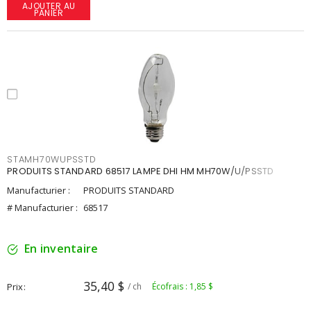
AJOUTER AU
PANIER
STAMH70WUPSSTD
PRODUITS STANDARD 68517 LAMPE DHI HM MH70W/U/PSSTD
Manufacturier :
PRODUITS STANDARD
# Manufacturier :
68517
En inventaire
35,40 $
Prix
/ ch
Écofrais : 1,85 $