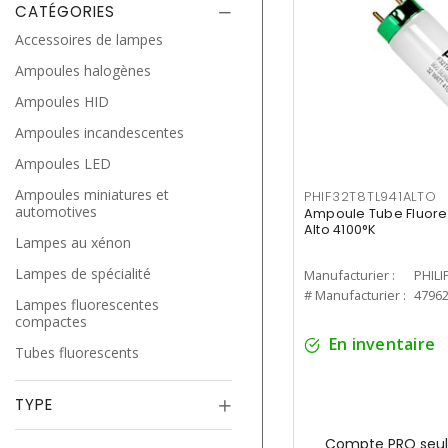
CATÉGORIES
Accessoires de lampes
Ampoules halogènes
Ampoules HID
Ampoules incandescentes
Ampoules LED
Ampoules miniatures et
PHIF32T8TL941ALTO
automotives
Ampoule Tube Fluores
Alto 4100°K
Lampes au xénon
Lampes de spécialité
Manufacturier :
PHILI
# Manufacturier :
4796
Lampes fluorescentes
compactes
En inventaire
Tubes fluorescents
TYPE
Compte PRO seul