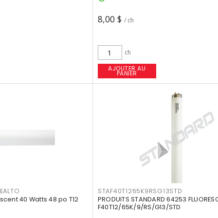
8,00 $
/ ch
ch
AJOUTER AU
PANIER
EALTO
STAF40T1265K9RSG13STD
cent 40 Watts 48 po T12
PRODUITS STANDARD 64253 FLUORES
F40T12/65K/9/RS/G13/STD