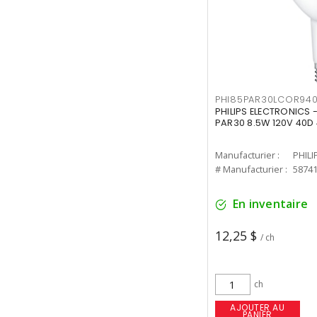
PHI85PAR30LCOR940
PHILIPS ELECTRONICS 
PAR30 8.5W 120V 40D
Manufacturier :
PHILI
# Manufacturier :
5874
En inventaire
12,25 $
/ ch
ch
AJOUTER AU
PANIER