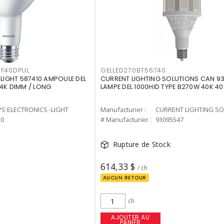
F40DPUL
GELLED270BT56740
-LIGHT 587410 AMPOULE DEL
CURRENT LIGHTING SOLUTIONS CAN 9
 4K DIMM / LONG
LAMPE DEL 1000HID TYPE B270W 40K 4
PS ELECTRONICS -LIGHT
Manufacturier :
10
# Manufacturier :
93095547
Rupture de Stock
614,33 $
/ ch
AUCUN RETOUR
ch
AJOUTER AU
PANIER