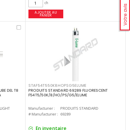
ch
Votre avis
AJOUTER AU
PANIER
STAF54T550K8HOPSG5ELUME
UBE DEL T8
PRODUITS STANDARD 69289 FLUORESCENT
A
F54T5/50K/8/HO/PS/G5/ELUME
-LIGHT
Manufacturier :
PRODUITS STANDARD
# Manufacturier :
69289
En inventaire