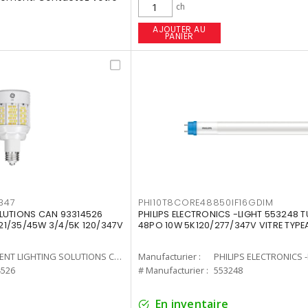
ch
AJOUTER AU
PANIER
347
PHI10T8CORE48850IF16GDIM
LUTIONS CAN 93314526
PHILIPS ELECTRONICS -LIGHT 553248 T
7 21/35/45W 3/4/5K 120/347V
48PO 10W 5K120/277/347V VITRE TYPE
CURRENT LIGHTING SOLUTIONS CAN
Manufacturier :
PHILIPS ELECTRONICS 
4526
# Manufacturier :
553248
En inventaire