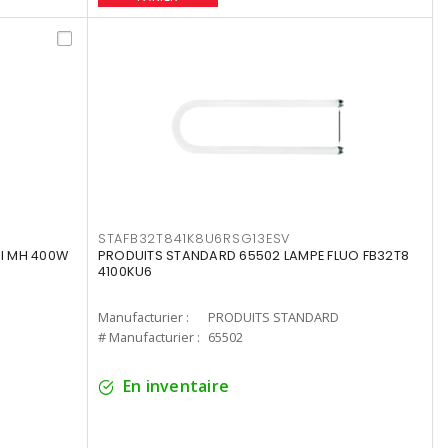
STAFB32T841K8U6RSG13ESV
I MH 400W
PRODUITS STANDARD 65502 LAMPE FLUO FB32T8
4100KU6
Manufacturier :
PRODUITS STANDARD
# Manufacturier :
65502
En inventaire