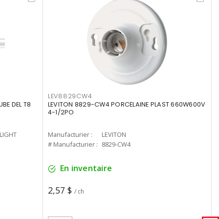
LEV8829CW4
UBE DEL T8
LEVITON 8829-CW4 PORCELAINE PLAST 660W600V
4-1/2PO
-LIGHT
Manufacturier :
LEVITON
# Manufacturier :
8829-CW4
En inventaire
2,57 $
/ ch