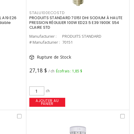
STALU100ECOSTD
 A19 E26
PRODUITS STANDARD 70151 DHI SODIUM À HAUTE
dable
PRESSION RÉGULIER 100W ED23.5 E39 1900K S54
CLAIRE STD
Manufacturier :
PRODUITS STANDARD
# Manufacturier :
70151
Rupture de Stock
27,18 $
/ ch
Écofrais : 1,85 $
ch
AJOUTER AU
PANIER