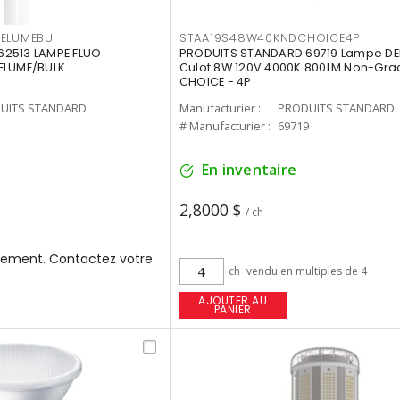
3ELUMEBU
STAA19S48W40KNDCHOICE4P
2513 LAMPE FLUO
PRODUITS STANDARD 69719 Lampe DEL
ELUME/BULK
Culot 8W 120V 4000K 800LM Non-Gra
CHOICE - 4P
UITS STANDARD
Manufacturier :
PRODUITS STANDARD
3
# Manufacturier :
69719
En inventaire
2,8000 $
/ ch
ement. Contactez votre
ch
vendu en multiples de 4
AJOUTER AU
PANIER