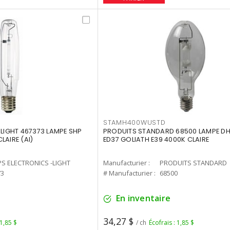
STAMH400WUSTD
-LIGHT 467373 LAMPE SHP
PRODUITS STANDARD 68500 LAMPE DH
LAIRE (AI)
ED37 GOLIATH E39 4000K CLAIRE
PS ELECTRONICS -LIGHT
Manufacturier :
PRODUITS STANDARD
73
# Manufacturier :
68500
En inventaire
34,27 $
 1,85 $
/ ch
Écofrais : 1,85 $