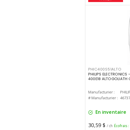
PHIC400S51ALTO
PHILIPS ELECTRONICS 
400E18 ALTOGOLIATH C
Manufacturier :
PHILI
# Manufacturier :
4673
En inventaire
30,59 $
/ ch
Écofrais :