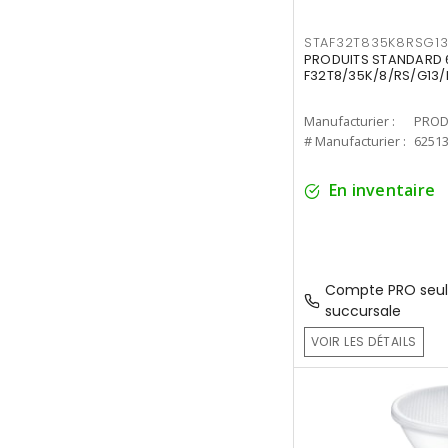
STAF32T835K8RSG1
PRODUITS STANDARD 6
F32T8/35K/8/RS/G13/
Manufacturier :
PROD
# Manufacturier :
6251
En inventaire
Compte PRO seul
succursale
VOIR LES DÉTAILS