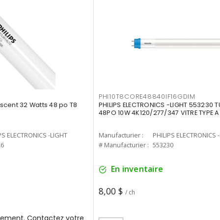
PHI10T8CORE48840IF16GDIM
cent 32 Watts 48 po T8
PHILIPS ELECTRONICS -LIGHT 553230 T
48PO 10W 4K120/277/347 VITRE TYPE A
PS ELECTRONICS -LIGHT
Manufacturier :
PHILIPS ELECTRONICS 
26
# Manufacturier :
553230
En inventaire
8,00 $
/ ch
ement. Contactez votre