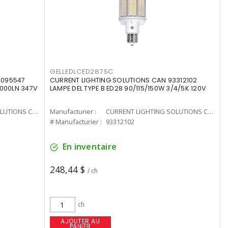
GELLEDLCED287SC
3095547
CURRENT LIGHTING SOLUTIONS CAN 93312102
0000LN 347V
LAMPE DEL TYPE B ED28 90/115/150W 3/4/5K 120V
CURRENT LIGHTING SOLUTIONS CAN
Manufacturier :
CURRENT LIGHTING SOLUTIONS CAN
# Manufacturier :
93312102
En inventaire
248,44 $
/ ch
ch
AJOUTER AU
PANIER