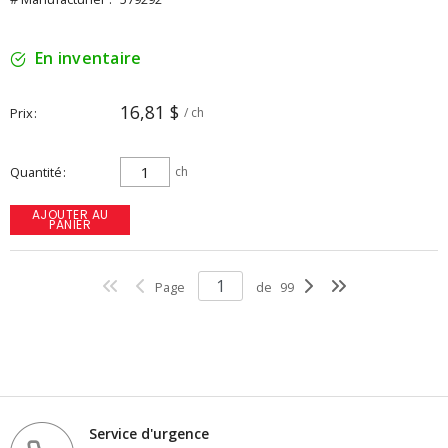
En inventaire
16,81 $
Prix
/ ch
Quantité
ch
AJOUTER AU
PANIER
Page
de
99
Service d'urgence