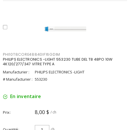
PHI10T8CORE48840IF16GDIM
PHILIPS ELECTRONICS -LIGHT 553230 TUBE DEL T8 48PO 10W
4K120/277/347 VITRE TYPE A
Manufacturier :
PHILIPS ELECTRONICS -LIGHT
# Manufacturier :
553230
En inventaire
8,00 $
Prix
/ ch
Quantité
ch