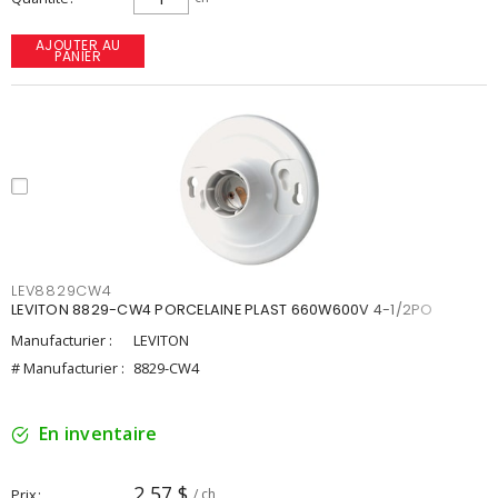
AJOUTER AU
PANIER
LEV8829CW4
LEVITON 8829-CW4 PORCELAINE PLAST 660W600V 4-1/2PO
Manufacturier :
LEVITON
# Manufacturier :
8829-CW4
En inventaire
2,57 $
Prix
/ ch