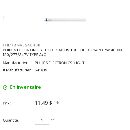
PHI7T8MAS24840IF
PHILIPS ELECTRONICS -LIGHT 541839 TUBE DEL T8 24PO 7W 4000K
120/277/347V TYPE A/C
Manufacturier :
PHILIPS ELECTRONICS -LIGHT
# Manufacturier :
541839
En inventaire
11,49 $
Prix
/ ch
Quantité
ch