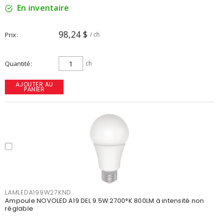
En inventaire
98,24 $
Prix
/ ch
Quantité
ch
AJOUTER AU
PANIER
LAMLEDA199W27KND
Ampoule NOVOLED A19 DEL 9.5W 2700°K 800LM à intensité non
réglable