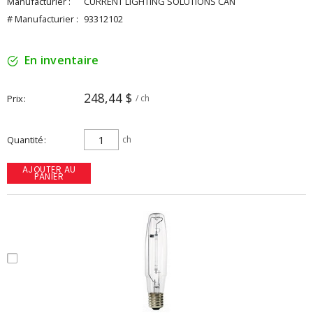
Manufacturier :
CURRENT LIGHTING SOLUTIONS CAN
# Manufacturier :
93312102
En inventaire
248,44 $
Prix
/ ch
Quantité
ch
AJOUTER AU
PANIER