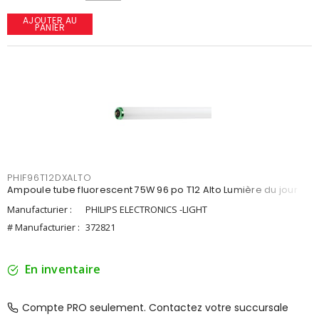
AJOUTER AU
PANIER
PHIF96T12DXALTO
Ampoule tube fluorescent 75W 96 po T12 Alto Lumière du jour
Manufacturier :
PHILIPS ELECTRONICS -LIGHT
# Manufacturier :
372821
En inventaire
Compte PRO seulement. Contactez votre succursale