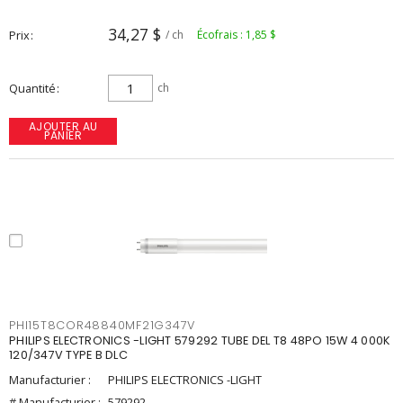
34,27 $
Prix
/ ch
Écofrais : 1,85 $
Quantité
ch
AJOUTER AU
PANIER
PHI15T8COR48840MF21G347V
PHILIPS ELECTRONICS -LIGHT 579292 TUBE DEL T8 48PO 15W 4 000K
120/347V TYPE B DLC
Manufacturier :
PHILIPS ELECTRONICS -LIGHT
# Manufacturier :
579292