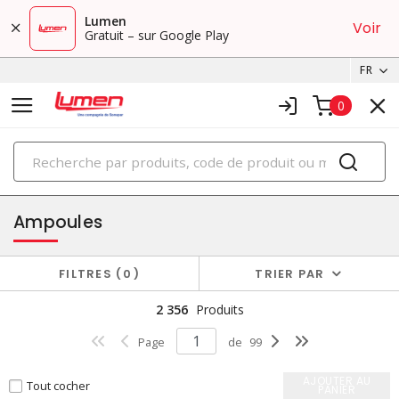
Lumen
Voir
Gratuit – sur Google Play
FR
0
PRODUITS
éclairage
Ampoules
FILTRES
0
TRIER PAR
2 356
Produits
Page
de
99
AJOUTER AU
Tout cocher
PANIER