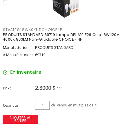
STAA19S48W40KNDCHOICE4P
PRODUITS STANDARD 69719 Lampe DEL A19 E26 Culot 8W 120V
4000K 800LM Non-Gradable CHOICE - 4P
Manufacturier :
PRODUITS STANDARD
# Manufacturier :
69719
En inventaire
2,8000 $
Prix
/ ch
Quantité
ch
vendu en multiples de 4
AJOUTER AU
PANIER