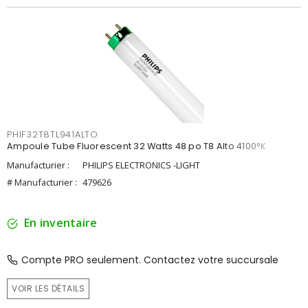
PHIF32T8TL941ALTO
Ampoule Tube Fluorescent 32 Watts 48 po T8 Alto 4100°K
Manufacturier :
PHILIPS ELECTRONICS -LIGHT
# Manufacturier :
479626
En inventaire
Compte PRO seulement. Contactez votre succursale
VOIR LES DÉTAILS