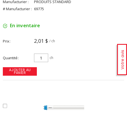
Manufacturier :
PRODUITS STANDARD
# Manufacturier :
69775
En inventaire
2,01 $
Prix
/ ch
Votre avis
Quantité
ch
AJOUTER AU
PANIER