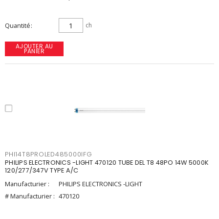
Quantité
ch
AJOUTER AU
PANIER
PHI14T8PROLED485000IFG
PHILIPS ELECTRONICS -LIGHT 470120 TUBE DEL T8 48PO 14W 5000K
120/277/347V TYPE A/C
Manufacturier :
PHILIPS ELECTRONICS -LIGHT
# Manufacturier :
470120