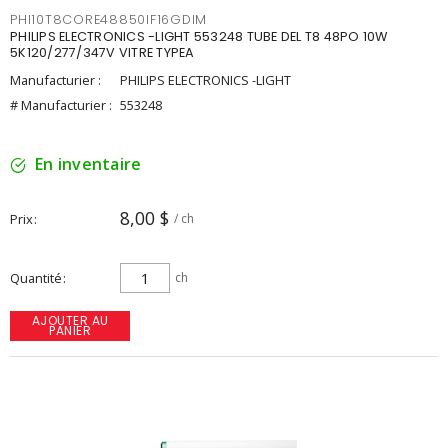
PHI10T8CORE48850IF16GDIM
PHILIPS ELECTRONICS -LIGHT 553248 TUBE DEL T8 48PO 10W
5K120/277/347V VITRE TYPEA
Manufacturier :
PHILIPS ELECTRONICS -LIGHT
# Manufacturier :
553248
En inventaire
8,00 $
Prix
/ ch
Quantité
ch
AJOUTER AU
PANIER