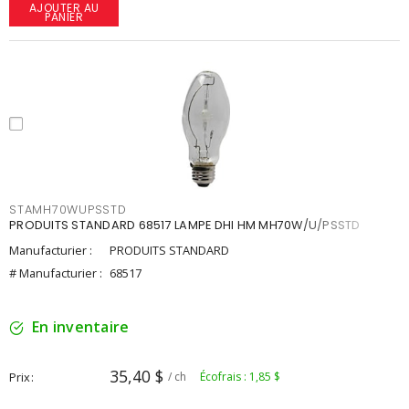
AJOUTER AU
PANIER
STAMH70WUPSSTD
PRODUITS STANDARD 68517 LAMPE DHI HM MH70W/U/PSSTD
Manufacturier :
PRODUITS STANDARD
# Manufacturier :
68517
En inventaire
35,40 $
Prix
/ ch
Écofrais : 1,85 $