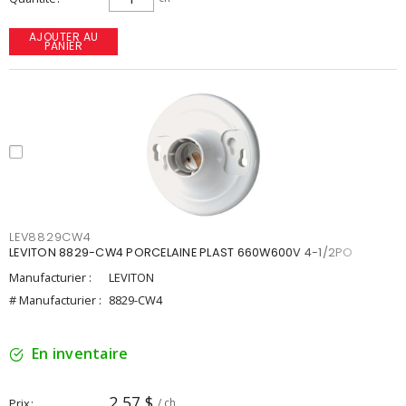
AJOUTER AU
PANIER
LEV8829CW4
LEVITON 8829-CW4 PORCELAINE PLAST 660W600V 4-1/2PO
Manufacturier :
LEVITON
# Manufacturier :
8829-CW4
En inventaire
2,57 $
Prix
/ ch