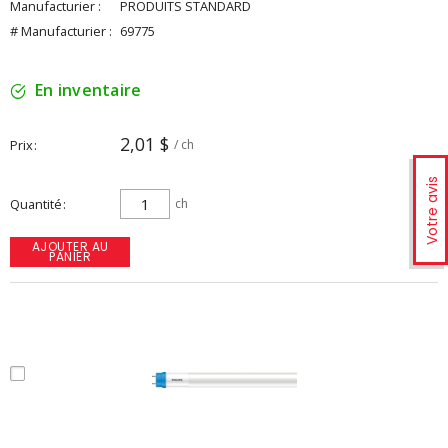
Manufacturier :
PRODUITS STANDARD
# Manufacturier :
69775
En inventaire
2,01 $
Prix
/ ch
Votre avis
Quantité
ch
AJOUTER AU
PANIER