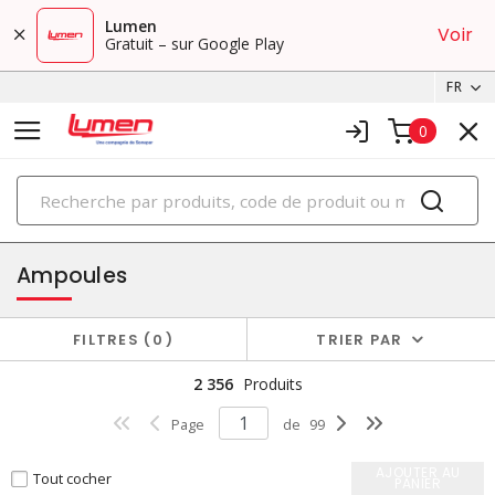
Lumen
Voir
Gratuit – sur Google Play
FR
0
PRODUITS
éclairage
Ampoules
FILTRES
0
TRIER PAR
2 356
Produits
Page
de
99
AJOUTER AU
Tout cocher
PANIER