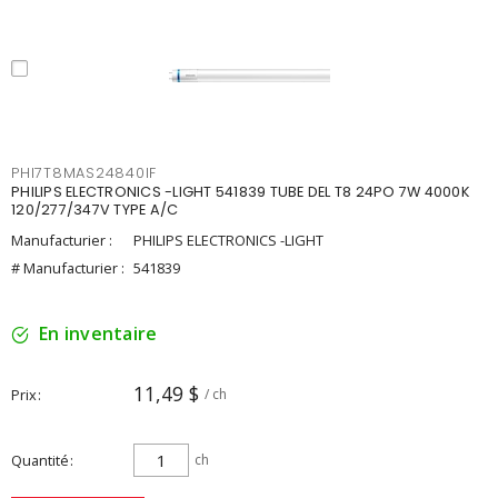
PHI7T8MAS24840IF
PHILIPS ELECTRONICS -LIGHT 541839 TUBE DEL T8 24PO 7W 4000K
120/277/347V TYPE A/C
Manufacturier :
PHILIPS ELECTRONICS -LIGHT
# Manufacturier :
541839
En inventaire
11,49 $
Prix
/ ch
Quantité
ch