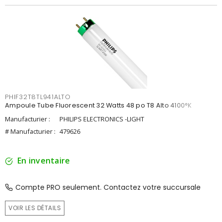
PHIF32T8TL941ALTO
Ampoule Tube Fluorescent 32 Watts 48 po T8 Alto 4100°K
Manufacturier :
PHILIPS ELECTRONICS -LIGHT
# Manufacturier :
479626
En inventaire
Compte PRO seulement. Contactez votre succursale
VOIR LES DÉTAILS