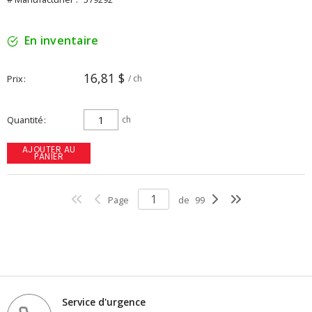
En inventaire
16,81 $
Prix
/ ch
Quantité
ch
AJOUTER AU
PANIER
Page
de
99
Service d'urgence