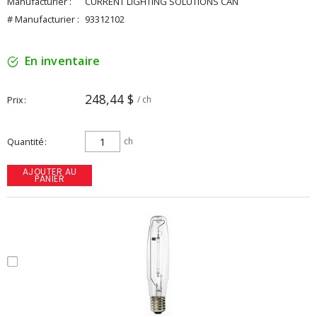
Manufacturier :
CURRENT LIGHTING SOLUTIONS CAN
# Manufacturier :
93312102
En inventaire
248,44 $
Prix
/ ch
Quantité
ch
AJOUTER AU
PANIER