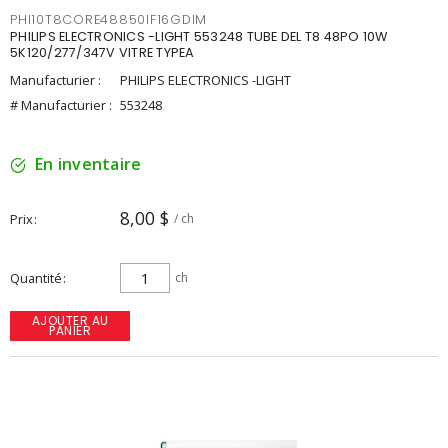
PHI10T8CORE48850IF16GDIM
PHILIPS ELECTRONICS -LIGHT 553248 TUBE DEL T8 48PO 10W
5K120/277/347V VITRE TYPEA
Manufacturier :
PHILIPS ELECTRONICS -LIGHT
# Manufacturier :
553248
En inventaire
8,00 $
Prix
/ ch
Quantité
ch
AJOUTER AU
PANIER