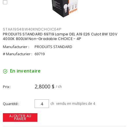
STAA19S48W40KNDCHOICE4P
PRODUITS STANDARD 69719 Lampe DEL A19 E26 Culot 8W 120V
4000K 800LM Non-Gradable CHOICE - 4P
Manufacturier :
PRODUITS STANDARD
# Manufacturier :
69719
En inventaire
2,8000 $
Prix
/ ch
Quantité
ch
vendu en multiples de 4
AJOUTER AU
PANIER