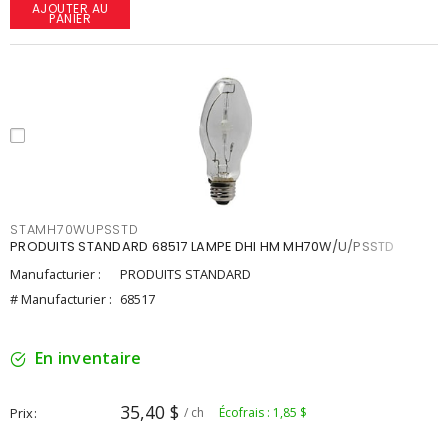
AJOUTER AU
PANIER
STAMH70WUPSSTD
PRODUITS STANDARD 68517 LAMPE DHI HM MH70W/U/PSSTD
Manufacturier :
PRODUITS STANDARD
# Manufacturier :
68517
En inventaire
35,40 $
Prix
/ ch
Écofrais : 1,85 $