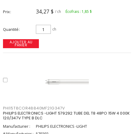
34,27 $
Prix
/ ch
Écofrais : 1,85 $
Quantité
ch
AJOUTER AU
PANIER
PHI15T8COR48840MF21G347V
PHILIPS ELECTRONICS -LIGHT 579292 TUBE DEL T8 48PO 15W 4 000K
120/347V TYPE B DLC
Manufacturier :
PHILIPS ELECTRONICS -LIGHT
# Manufacturier :
579292