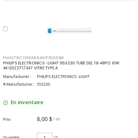
PHI10T8CORE48840IF16GDIM
PHILIPS ELECTRONICS -LIGHT 553230 TUBE DEL T8 48PO 10W
4K120/277/347 VITRE TYPE A
Manufacturier :
PHILIPS ELECTRONICS -LIGHT
# Manufacturier :
553230
En inventaire
8,00 $
Prix
/ ch
Quantité
ch