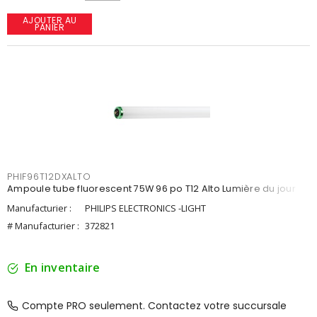
AJOUTER AU
PANIER
PHIF96T12DXALTO
Ampoule tube fluorescent 75W 96 po T12 Alto Lumière du jour
Manufacturier :
PHILIPS ELECTRONICS -LIGHT
# Manufacturier :
372821
En inventaire
Compte PRO seulement. Contactez votre succursale