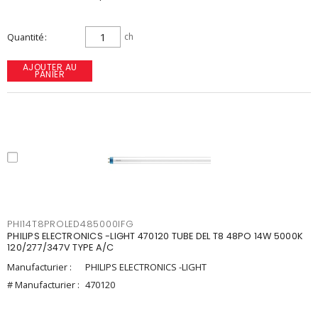
Quantité
ch
AJOUTER AU
PANIER
PHI14T8PROLED485000IFG
PHILIPS ELECTRONICS -LIGHT 470120 TUBE DEL T8 48PO 14W 5000K
120/277/347V TYPE A/C
Manufacturier :
PHILIPS ELECTRONICS -LIGHT
# Manufacturier :
470120