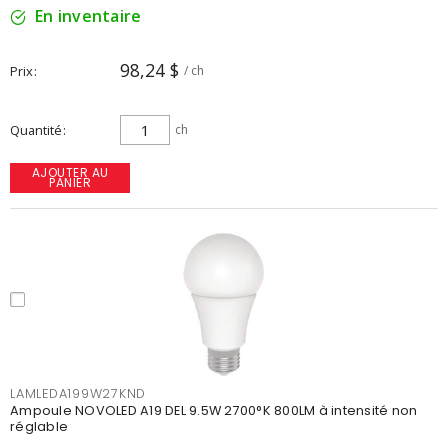
En inventaire
98,24 $
Prix
/ ch
Quantité
ch
AJOUTER AU
PANIER
LAMLEDA199W27KND
Ampoule NOVOLED A19 DEL 9.5W 2700°K 800LM à intensité non
réglable