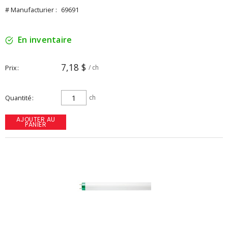
# Manufacturier :
69691
En inventaire
7,18 $
Prix
/ ch
Quantité
ch
AJOUTER AU
PANIER