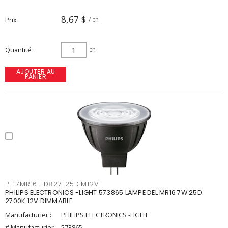
8,67 $
Prix
/ ch
Quantité
ch
AJOUTER AU
PANIER
PHI7MR16LED827F25DIM12V
PHILIPS ELECTRONICS -LIGHT 573865 LAMPE DEL MR16 7W 25D
2700K 12V DIMMABLE
Manufacturier :
PHILIPS ELECTRONICS -LIGHT
# Manufacturier :
573865