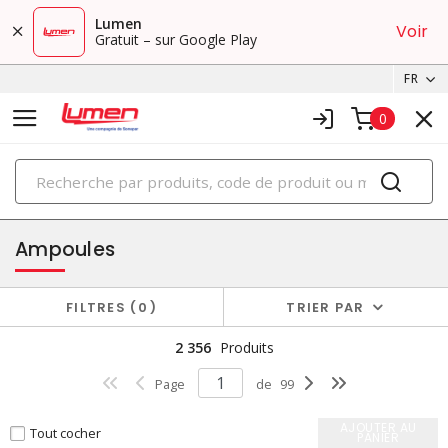
Lumen
Voir
Gratuit – sur Google Play
FR
0
PRODUITS
éclairage
Ampoules
FILTRES
0
TRIER PAR
2 356
Produits
Page
de
99
AJOUTER AU
Tout cocher
PANIER