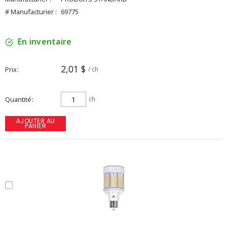
# Manufacturier :
69775
En inventaire
2,01 $
Prix
/ ch
Quantité
ch
AJOUTER AU
PANIER