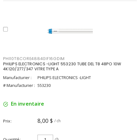
PHI10T8CORE48840IF16GDIM
PHILIPS ELECTRONICS -LIGHT 553230 TUBE DEL T8 48PO 10W
4K120/277/347 VITRE TYPE A
Manufacturier :
PHILIPS ELECTRONICS -LIGHT
# Manufacturier :
553230
En inventaire
8,00 $
Prix
/ ch
Quantité
ch