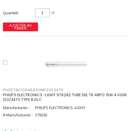
Quantité
ch
AJOUTER AU
PANIER
PHI15T8COR48840MF21G347V
PHILIPS ELECTRONICS -LIGHT 579292 TUBE DEL T8 48PO 15W 4 000K
120/347V TYPE B DLC
Manufacturier :
PHILIPS ELECTRONICS -LIGHT
# Manufacturier :
579292