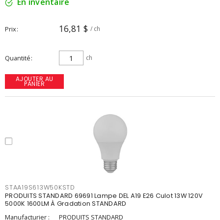
En inventaire
16,81 $
Prix
/ ch
Quantité
ch
AJOUTER AU
PANIER
STAA19S613W50KSTD
PRODUITS STANDARD 69691 Lampe DEL A19 E26 Culot 13W 120V
5000K 1600LM À Gradation STANDARD
Manufacturier :
PRODUITS STANDARD