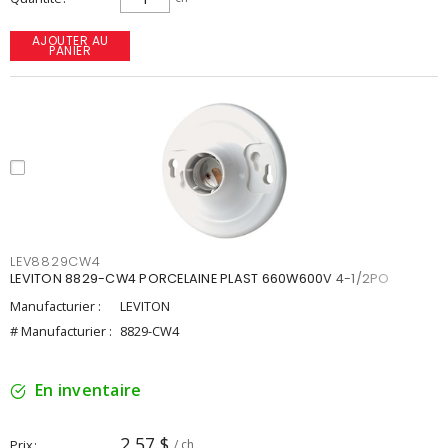
AJOUTER AU
PANIER
LEV8829CW4
LEVITON 8829-CW4 PORCELAINE PLAST 660W600V 4-1/2PO
Manufacturier :
LEVITON
# Manufacturier :
8829-CW4
En inventaire
2,57 $
Prix
/ ch