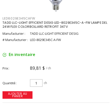
LED8029E345CAFW
TADD LLC-LIGHT EFFICIENT DESIG LED-8029E345C-A-FW LAMPE DEL
24W FLEX COLORBOLLARD RETROFIT 347V
Manufacturier :
TADD LLC-LIGHT EFFICIENT DESIG
# Manufacturier :
LED-8029E345C-A-FW
En inventaire
89,81 $
Prix
/ ch
Quantité
ch
AJOUTER AU
PANIER