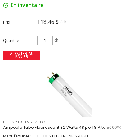
En inventaire
118,46 $
Prix
/ ch
Quantité
ch
AJOUTER AU
PANIER
PHIF32T8TL950ALTO
Ampoule Tube Fluorescent 32 Watts 48 po T8 Alto 5000°K
Manufacturier :
PHILIPS ELECTRONICS -LIGHT