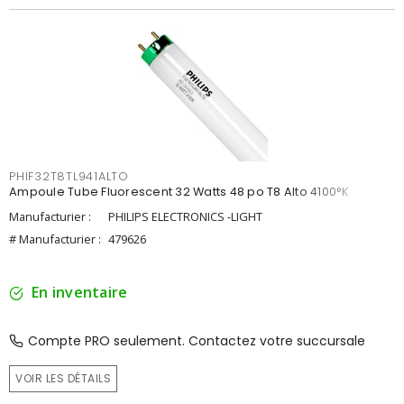
PHIF32T8TL941ALTO
Ampoule Tube Fluorescent 32 Watts 48 po T8 Alto 4100°K
Manufacturier :
PHILIPS ELECTRONICS -LIGHT
# Manufacturier :
479626
En inventaire
Compte PRO seulement. Contactez votre succursale
VOIR LES DÉTAILS