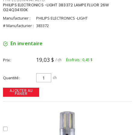
PHILIPS ELECTRONICS -LIGHT 383372 LAMPE FLUOR 26W
G24Q34100K
Manufacturier :
PHILIPS ELECTRONICS -LIGHT
# Manufacturier :
383372
En inventaire
19,03 $
Prix
/ ch
Écofrais : 0,45 $
Quantité
ch
AJOUTER AU
PANIER