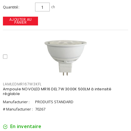
Quantité
ch
AJOUTER AU
PANIER
LAMLEDMR167W3KFL
Ampoule NOVOLED MR16 DEL 7W 3000K 500LM à intensité
réglable
Manufacturier :
PRODUITS STANDARD
# Manufacturier :
70267
En inventaire