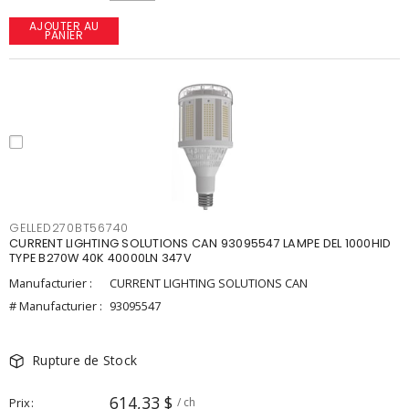
AJOUTER AU
PANIER
GELLED270BT56740
CURRENT LIGHTING SOLUTIONS CAN 93095547 LAMPE DEL 1000HID
TYPE B270W 40K 40000LN 347V
Manufacturier :
CURRENT LIGHTING SOLUTIONS CAN
# Manufacturier :
93095547
Rupture de Stock
614,33 $
Prix
/ ch