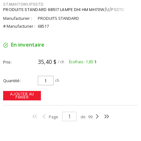
STAMH70WUPSSTD
PRODUITS STANDARD 68517 LAMPE DHI HM MH70W/U/PSSTD
Manufacturier :
PRODUITS STANDARD
# Manufacturier :
68517
En inventaire
35,40 $
Prix
/ ch
Écofrais : 1,85 $
Quantité
ch
AJOUTER AU
PANIER
Page
de
99