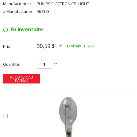
Manufacturier :
PHILIPS ELECTRONICS -LIGHT
# Manufacturier :
467373
En inventaire
30,59 $
Prix
/ ch
Écofrais : 1,85 $
Quantité
ch
AJOUTER AU
PANIER