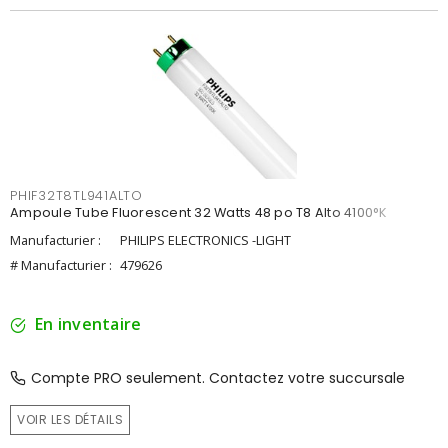
PHIF32T8TL941ALTO
Ampoule Tube Fluorescent 32 Watts 48 po T8 Alto 4100°K
Manufacturier :
PHILIPS ELECTRONICS -LIGHT
# Manufacturier :
479626
En inventaire
Compte PRO seulement. Contactez votre succursale
VOIR LES DÉTAILS