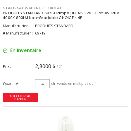
STAA19S48W40KNDCHOICE4P
PRODUITS STANDARD 69719 Lampe DEL A19 E26 Culot 8W 120V
4000K 800LM Non-Gradable CHOICE - 4P
Manufacturier :
PRODUITS STANDARD
# Manufacturier :
69719
En inventaire
2,8000 $
Prix
/ ch
Quantité
ch
vendu en multiples de 4
AJOUTER AU
PANIER