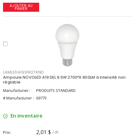
AJOUTER AU
PANIER
LAMLEDA199W27KND
Ampoule NOVOLED A19 DEL 9.5W 2700°K 800LM à intensité non
réglable
Manufacturier :
PRODUITS STANDARD
# Manufacturier :
69775
En inventaire
2,01 $
Prix
/ ch