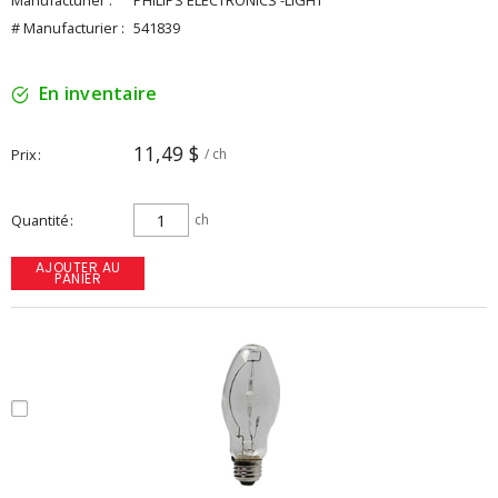
Manufacturier :
PHILIPS ELECTRONICS -LIGHT
# Manufacturier :
541839
En inventaire
11,49 $
Prix
/ ch
Quantité
ch
AJOUTER AU
PANIER