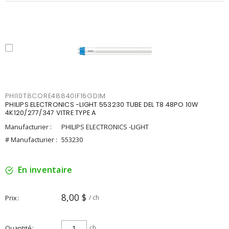
PHI10T8CORE48840IF16GDIM
PHILIPS ELECTRONICS -LIGHT 553230 TUBE DEL T8 48PO 10W
4K120/277/347 VITRE TYPE A
Manufacturier :
PHILIPS ELECTRONICS -LIGHT
# Manufacturier :
553230
En inventaire
8,00 $
Prix
/ ch
Quantité
ch