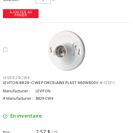
AJOUTER AU
PANIER
LEV8829CW4
LEVITON 8829-CW4 PORCELAINE PLAST 660W600V 4-1/2PO
Manufacturier :
LEVITON
# Manufacturier :
8829-CW4
En inventaire
2,57 $
Prix
/ ch