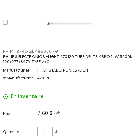
PHI14T8PROLED485000IFG
PHILIPS ELECTRONICS -LIGHT 470120 TUBE DEL T8 48PO 14W 5000K
120/277/347V TYPE A/C
Manufacturier :
PHILIPS ELECTRONICS -LIGHT
# Manufacturier :
470120
En inventaire
7,60 $
Prix
/ ch
Quantité
ch