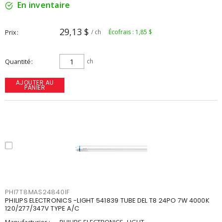
En inventaire
29,13 $
Prix
/ ch
Écofrais : 1,85 $
Quantité
ch
AJOUTER AU
PANIER
PHI7T8MAS24840IF
PHILIPS ELECTRONICS -LIGHT 541839 TUBE DEL T8 24PO 7W 4000K
120/277/347V TYPE A/C