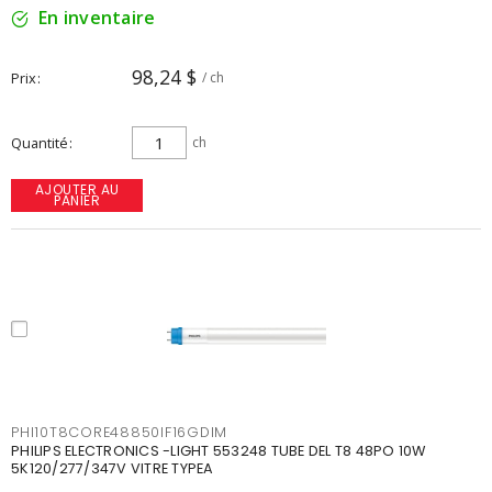
En inventaire
98,24 $
Prix
/ ch
Quantité
ch
AJOUTER AU
PANIER
PHI10T8CORE48850IF16GDIM
PHILIPS ELECTRONICS -LIGHT 553248 TUBE DEL T8 48PO 10W
5K120/277/347V VITRE TYPEA