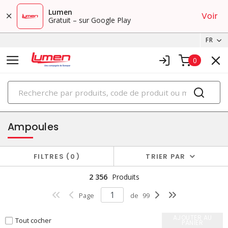
Lumen
Voir
Gratuit – sur Google Play
FR
0
PRODUITS
éclairage
Ampoules
FILTRES
0
TRIER PAR
2 356
Produits
Page
de
99
AJOUTER AU
Tout cocher
PANIER