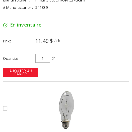
Manufacturier :
PHILIPS ELECTRONICS -LIGHT
# Manufacturier :
541839
En inventaire
11,49 $
Prix
/ ch
Quantité
ch
AJOUTER AU
PANIER