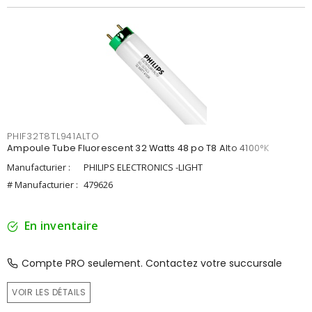
PHIF32T8TL941ALTO
Ampoule Tube Fluorescent 32 Watts 48 po T8 Alto 4100°K
Manufacturier :
PHILIPS ELECTRONICS -LIGHT
# Manufacturier :
479626
En inventaire
Compte PRO seulement. Contactez votre succursale
VOIR LES DÉTAILS