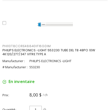
PHI10T8CORE48840IF16GDIM
PHILIPS ELECTRONICS -LIGHT 553230 TUBE DEL T8 48PO 10W
4K120/277/347 VITRE TYPE A
Manufacturier :
PHILIPS ELECTRONICS -LIGHT
# Manufacturier :
553230
En inventaire
8,00 $
Prix
/ ch
Quantité
ch