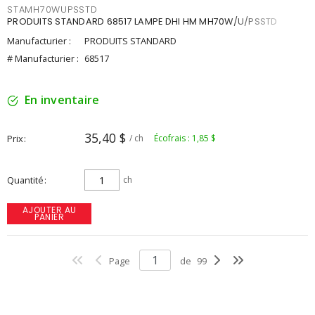
STAMH70WUPSSTD
PRODUITS STANDARD 68517 LAMPE DHI HM MH70W/U/PSSTD
Manufacturier :
PRODUITS STANDARD
# Manufacturier :
68517
En inventaire
35,40 $
Prix
/ ch
Écofrais : 1,85 $
Quantité
ch
AJOUTER AU
PANIER
Page
de
99