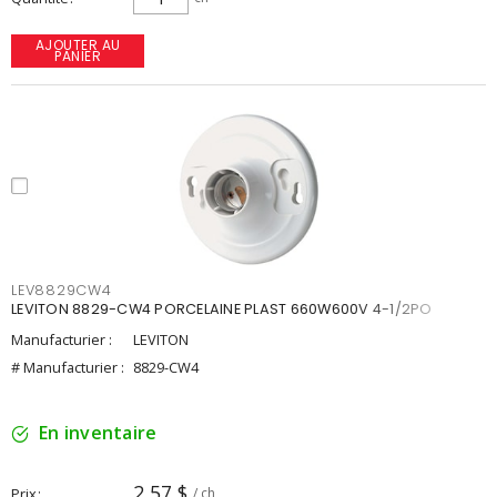
AJOUTER AU
PANIER
LEV8829CW4
LEVITON 8829-CW4 PORCELAINE PLAST 660W600V 4-1/2PO
Manufacturier :
LEVITON
# Manufacturier :
8829-CW4
En inventaire
2,57 $
Prix
/ ch