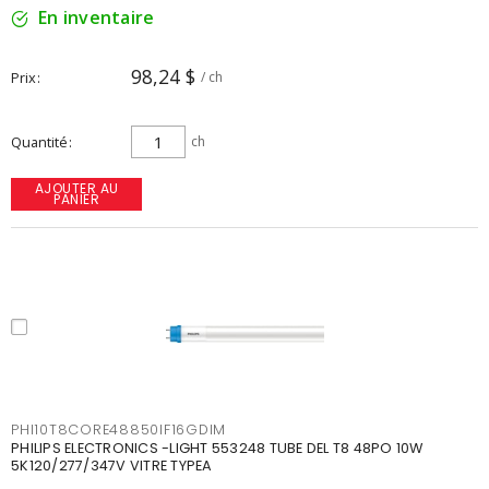
En inventaire
98,24 $
Prix
/ ch
Quantité
ch
AJOUTER AU
PANIER
PHI10T8CORE48850IF16GDIM
PHILIPS ELECTRONICS -LIGHT 553248 TUBE DEL T8 48PO 10W
5K120/277/347V VITRE TYPEA