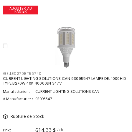
AJOUTER AU
PANIER
GELLED270BT56740
CURRENT LIGHTING SOLUTIONS CAN 93095547 LAMPE DEL 1000HID
TYPE B270W 40K 40000LN 347V
Manufacturier :
CURRENT LIGHTING SOLUTIONS CAN
# Manufacturier :
93095547
Rupture de Stock
614,33 $
Prix
/ ch