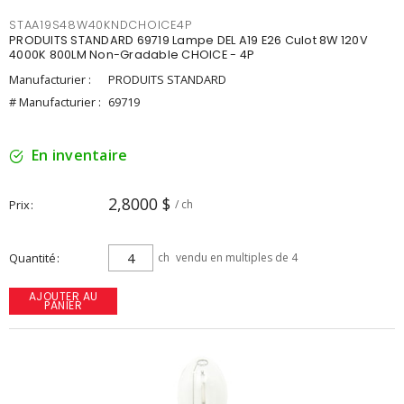
STAA19S48W40KNDCHOICE4P
PRODUITS STANDARD 69719 Lampe DEL A19 E26 Culot 8W 120V
4000K 800LM Non-Gradable CHOICE - 4P
Manufacturier :
PRODUITS STANDARD
# Manufacturier :
69719
En inventaire
2,8000 $
Prix
/ ch
Quantité
ch
vendu en multiples de 4
AJOUTER AU
PANIER