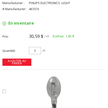
Manufacturier :
PHILIPS ELECTRONICS -LIGHT
# Manufacturier :
467373
En inventaire
30,59 $
Prix
/ ch
Écofrais : 1,85 $
Quantité
ch
AJOUTER AU
PANIER