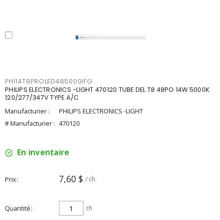
PHI14T8PROLED485000IFG
PHILIPS ELECTRONICS -LIGHT 470120 TUBE DEL T8 48PO 14W 5000K
120/277/347V TYPE A/C
Manufacturier :
PHILIPS ELECTRONICS -LIGHT
# Manufacturier :
470120
En inventaire
7,60 $
Prix
/ ch
Quantité
ch