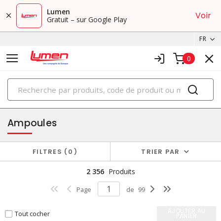
Lumen
Voir
Gratuit – sur Google Play
FR
0
PRODUITS
éclairage
Ampoules
FILTRES
0
TRIER PAR
2 356
Produits
Page
de
99
AJOUTER AU
Tout cocher
PANIER