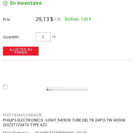
En inventaire
29,13 $
Prix
/ ch
Écofrais : 1,85 $
Quantité
ch
AJOUTER AU
PANIER
PHI7T8MAS24840IF
PHILIPS ELECTRONICS -LIGHT 541839 TUBE DEL T8 24PO 7W 4000K
120/277/347V TYPE A/C