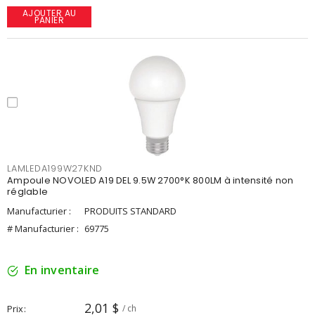
AJOUTER AU
PANIER
LAMLEDA199W27KND
Ampoule NOVOLED A19 DEL 9.5W 2700°K 800LM à intensité non
réglable
Manufacturier :
PRODUITS STANDARD
# Manufacturier :
69775
En inventaire
2,01 $
Prix
/ ch