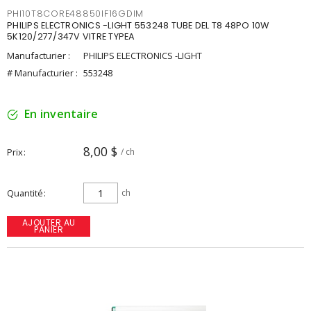
PHI10T8CORE48850IF16GDIM
PHILIPS ELECTRONICS -LIGHT 553248 TUBE DEL T8 48PO 10W
5K120/277/347V VITRE TYPEA
Manufacturier :
PHILIPS ELECTRONICS -LIGHT
# Manufacturier :
553248
En inventaire
8,00 $
Prix
/ ch
Quantité
ch
AJOUTER AU
PANIER