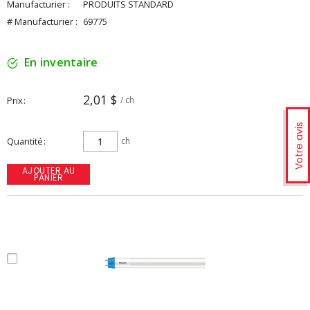
Manufacturier :
PRODUITS STANDARD
# Manufacturier :
69775
En inventaire
2,01 $
Prix
/ ch
Votre avis
Quantité
ch
AJOUTER AU
PANIER