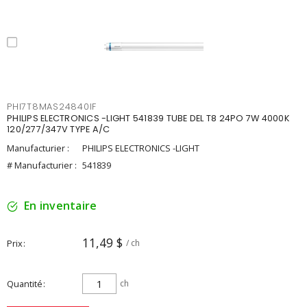
PHI7T8MAS24840IF
PHILIPS ELECTRONICS -LIGHT 541839 TUBE DEL T8 24PO 7W 4000K
120/277/347V TYPE A/C
Manufacturier :
PHILIPS ELECTRONICS -LIGHT
# Manufacturier :
541839
En inventaire
11,49 $
Prix
/ ch
Quantité
ch