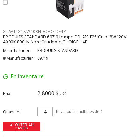
STAA19S48W40KNDCHOICE4P
PRODUITS STANDARD 69719 Lampe DEL A19 E26 Culot 8W 120V
4000K 800LM Non-Gradable CHOICE - 4P
Manufacturier :
PRODUITS STANDARD
# Manufacturier :
69719
En inventaire
2,8000 $
Prix
/ ch
Quantité
ch
vendu en multiples de 4
AJOUTER AU
PANIER