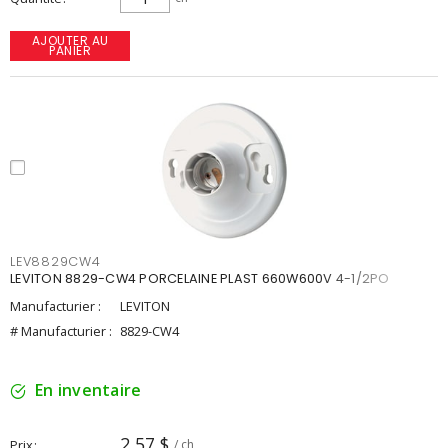
AJOUTER AU
PANIER
LEV8829CW4
LEVITON 8829-CW4 PORCELAINE PLAST 660W600V 4-1/2PO
Manufacturier :
LEVITON
# Manufacturier :
8829-CW4
En inventaire
2,57 $
Prix
/ ch