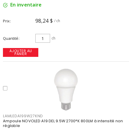
En inventaire
98,24 $
Prix
/ ch
Quantité
ch
AJOUTER AU
PANIER
LAMLEDA199W27KND
Ampoule NOVOLED A19 DEL 9.5W 2700°K 800LM à intensité non
réglable