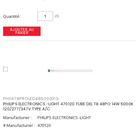
Quantité
ch
AJOUTER AU
PANIER
PHI14T8PROLED485000IFG
PHILIPS ELECTRONICS -LIGHT 470120 TUBE DEL T8 48PO 14W 5000K
120/277/347V TYPE A/C
Manufacturier :
PHILIPS ELECTRONICS -LIGHT
# Manufacturier :
470120