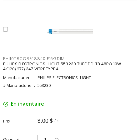
PHI10T8CORE48840IF16GDIM
PHILIPS ELECTRONICS -LIGHT 553230 TUBE DEL T8 48PO 10W
4K120/277/347 VITRE TYPE A
Manufacturier :
PHILIPS ELECTRONICS -LIGHT
# Manufacturier :
553230
En inventaire
8,00 $
Prix
/ ch
Quantité
ch