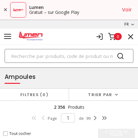
Lumen
Voir
Gratuit – sur Google Play
FR
0
PRODUITS
éclairage
Ampoules
FILTRES
0
TRIER PAR
2 356
Produits
Page
de
99
AJOUTER AU
Tout cocher
PANIER