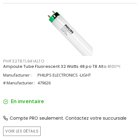
PHIF32T8TL941ALTO
Ampoule Tube Fluorescent 32 Watts 48 po T8 Alto 4100°K
Manufacturier :
PHILIPS ELECTRONICS -LIGHT
# Manufacturier :
479626
En inventaire
Compte PRO seulement. Contactez votre succursale
VOIR LES DÉTAILS