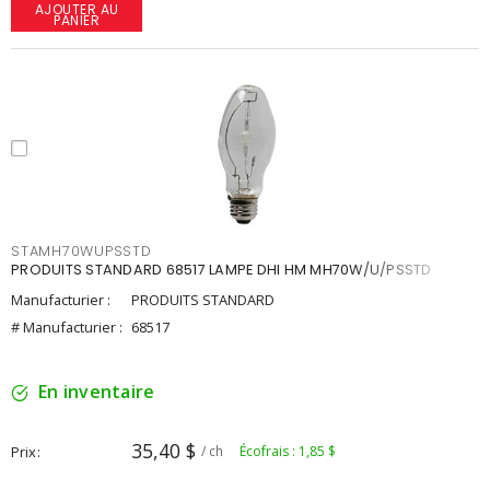
AJOUTER AU
PANIER
STAMH70WUPSSTD
PRODUITS STANDARD 68517 LAMPE DHI HM MH70W/U/PSSTD
Manufacturier :
PRODUITS STANDARD
# Manufacturier :
68517
En inventaire
35,40 $
Prix
/ ch
Écofrais : 1,85 $