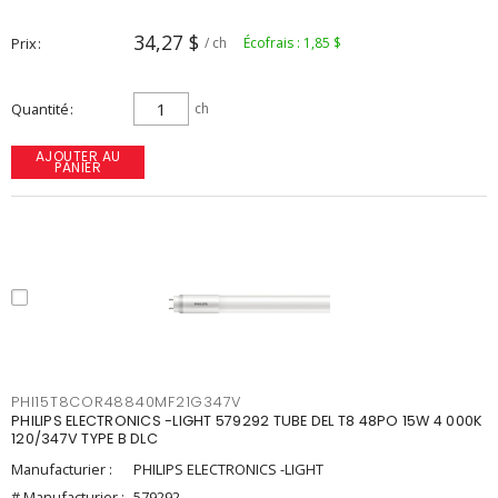
34,27 $
Prix
/ ch
Écofrais : 1,85 $
Quantité
ch
AJOUTER AU
PANIER
PHI15T8COR48840MF21G347V
PHILIPS ELECTRONICS -LIGHT 579292 TUBE DEL T8 48PO 15W 4 000K
120/347V TYPE B DLC
Manufacturier :
PHILIPS ELECTRONICS -LIGHT
# Manufacturier :
579292