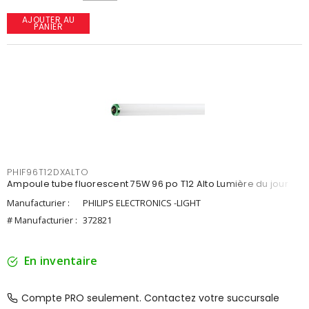
AJOUTER AU
PANIER
PHIF96T12DXALTO
Ampoule tube fluorescent 75W 96 po T12 Alto Lumière du jour
Manufacturier :
PHILIPS ELECTRONICS -LIGHT
# Manufacturier :
372821
En inventaire
Compte PRO seulement. Contactez votre succursale