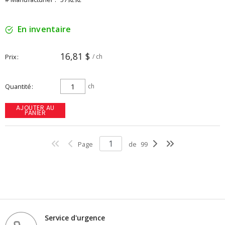
En inventaire
16,81 $
Prix
/ ch
Quantité
ch
AJOUTER AU
PANIER
Page
de
99
Service d'urgence