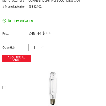
Manufacturier :
CURRENT LIGHTING SOLUTIONS CAN
# Manufacturier :
93312102
En inventaire
248,44 $
Prix
/ ch
Quantité
ch
AJOUTER AU
PANIER