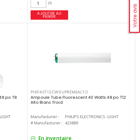
ch
Votre avis
AJOUTER AU
PANIER
PHIF40T12CWSUPREMEALTO
48 po T8
Ampoule Tube Fluorescent 40 Watts 48 po T12
Alto Blanc Froid
-LIGHT
Manufacturier :
PHILIPS ELECTRONICS -LIGHT
# Manufacturier :
423889
En inventaire