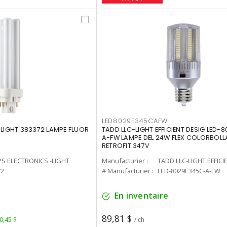
LED8029E345CAFW
-LIGHT 383372 LAMPE FLUOR
TADD LLC-LIGHT EFFICIENT DESIG LED-
A-FW LAMPE DEL 24W FLEX COLORBOL
RETROFIT 347V
PS ELECTRONICS -LIGHT
Manufacturier :
TADD LLC-LIGHT EFFICI
72
# Manufacturier :
LED-8029E345C-A-FW
En inventaire
89,81 $
 0,45 $
/ ch