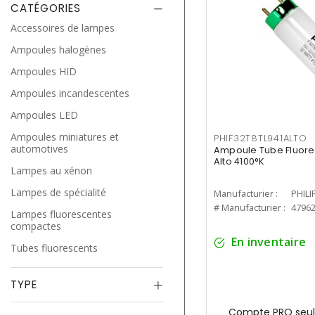
CATÉGORIES
Accessoires de lampes
Ampoules halogènes
Ampoules HID
Ampoules incandescentes
Ampoules LED
Ampoules miniatures et
PHIF32T8TL941ALTO
automotives
Ampoule Tube Fluores
Alto 4100°K
Lampes au xénon
Lampes de spécialité
Manufacturier :
PHILI
# Manufacturier :
4796
Lampes fluorescentes
compactes
En inventaire
Tubes fluorescents
TYPE
Compte PRO seul