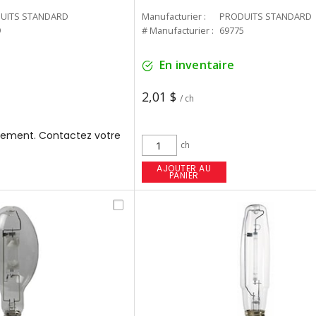
UITS STANDARD
Manufacturier :
PRODUITS STANDARD
9
# Manufacturier :
69775
En inventaire
2,01 $
/ ch
ement. Contactez votre
ch
AJOUTER AU
PANIER