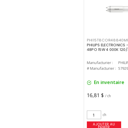
PHI15T8COR48840M
PHILIPS ELECTRONICS 
48PO 15W 4 000K 120/
Manufacturier :
PHILI
# Manufacturier :
5792
En inventaire
16,81 $
/ ch
ch
AJOUTER AU
PANIER