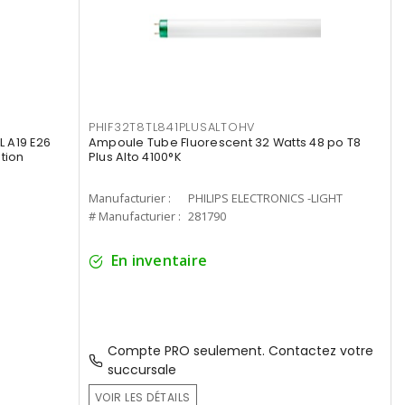
PHIF32T8TL841PLUSALTOHV
 A19 E26
Ampoule Tube Fluorescent 32 Watts 48 po T8
tion
Plus Alto 4100°K
Manufacturier :
PHILIPS ELECTRONICS -LIGHT
# Manufacturier :
281790
En inventaire
Compte PRO seulement. Contactez votre
succursale
VOIR LES DÉTAILS