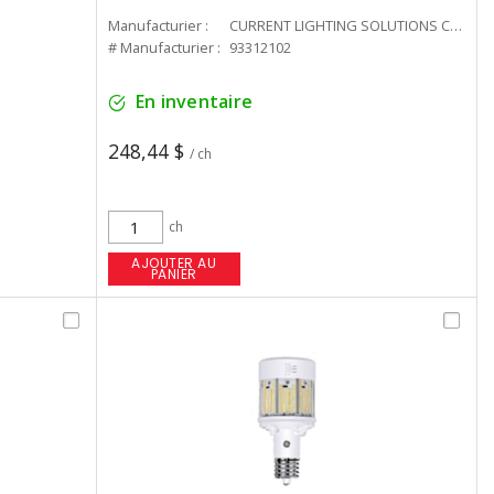
Manufacturier :
CURRENT LIGHTING SOLUTIONS CAN
# Manufacturier :
93312102
En inventaire
248,44 $
/ ch
ch
AJOUTER AU
PANIER