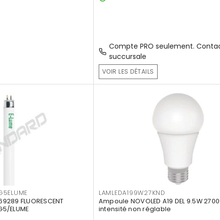
Compte PRO seulement. Contac
succursale
VOIR LES DÉTAILS
G5ELUME
LAMLEDA199W27KND
69289 FLUORESCENT
Ampoule NOVOLED A19 DEL 9.5W 2700
G5/ELUME
intensité non réglable