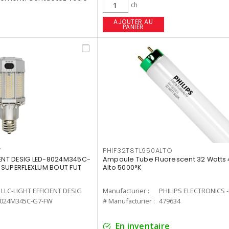
ch
AJOUTER AU
PANIER
W
PHIF32T8TL950ALTO
IENT DESIG LED-8024M345C-
Ampoule Tube Fluorescent 32 Watts 
 SUPERFLEXLUM BOUT FUT
Alto 5000°K
LLC-LIGHT EFFICIENT DESIG
Manufacturier :
PHILIPS ELECTRONICS 
8024M345C-G7-FW
# Manufacturier :
479634
En inventaire