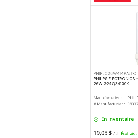
PHIPLC26W414PALTO
PHILIPS ELECTRONICS 
26W G24Q34100K
Manufacturier :
PHILI
# Manufacturier :
3833
En inventaire
19,03 $
/ ch
Écofrais :