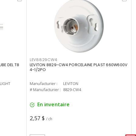
LEV8829CW4
UBE DEL T8
LEVITON 8829-CW4 PORCELAINE PLAST 660W600V
4-1/2PO
-LIGHT
Manufacturier :
LEVITON
# Manufacturier :
8829-CW4
En inventaire
2,57 $
/ ch