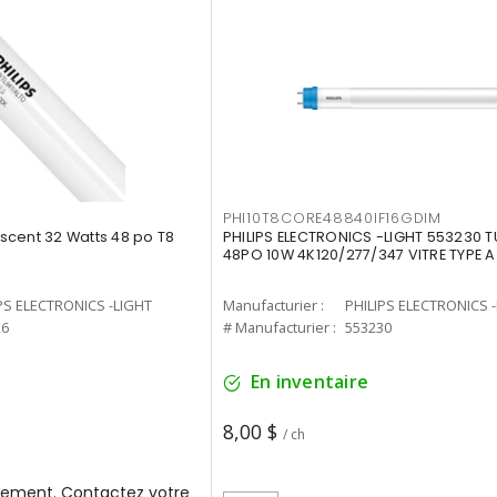
PHI10T8CORE48840IF16GDIM
cent 32 Watts 48 po T8
PHILIPS ELECTRONICS -LIGHT 553230 T
48PO 10W 4K120/277/347 VITRE TYPE A
PS ELECTRONICS -LIGHT
Manufacturier :
PHILIPS ELECTRONICS 
26
# Manufacturier :
553230
En inventaire
8,00 $
/ ch
ement. Contactez votre