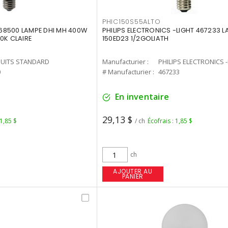
PHIC150S55ALTO
68500 LAMPE DHI MH 400W
PHILIPS ELECTRONICS -LIGHT 467233 
0K CLAIRE
150ED23 1/2GOLIATH
UITS STANDARD
Manufacturier :
PHILIPS ELECTRONICS 
0
# Manufacturier :
467233
En inventaire
29,13 $
 1,85 $
/ ch
Écofrais : 1,85 $
ch
AJOUTER AU
PANIER