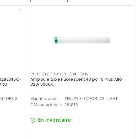
PHIF32T8TL850PLUSALTOHV
8029E345C-
Ampoule tube fluorescent 48 po T8 Plus Alto
LARD
32W 5000K
ENT DESIG
Manufacturier :
PHILIPS ELECTRONICS -LIGHT
# Manufacturier :
281816
En inventaire