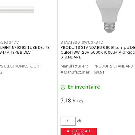
F21G347V
STAA19S613W50KSTD
-LIGHT 579292 TUBE DEL T8
PRODUITS STANDARD 69691 Lampe DEL
347V TYPE B DLC
Culot 13W 120V 5000K 1600LM À Grada
STANDARD
PS ELECTRONICS -LIGHT
Manufacturier :
PRODUITS STANDARD
92
# Manufacturier :
69691
En inventaire
7,18 $
/ ch
ch
AJOUTER AU
PANIER