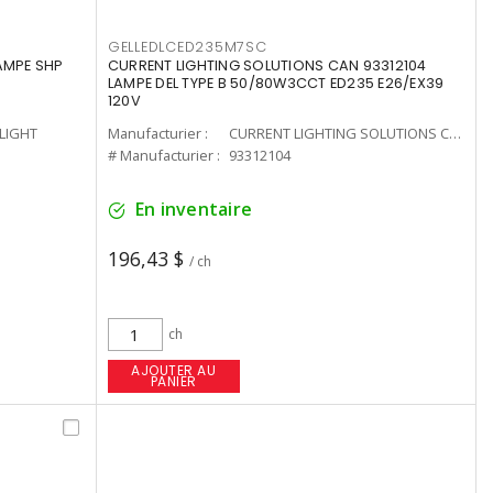
GELLEDLCED235M7SC
LAMPE SHP
CURRENT LIGHTING SOLUTIONS CAN 93312104
LAMPE DEL TYPE B 50/80W3CCT ED235 E26/EX39
120V
-LIGHT
Manufacturier :
CURRENT LIGHTING SOLUTIONS CAN
# Manufacturier :
93312104
En inventaire
196,43 $
/ ch
ch
AJOUTER AU
PANIER