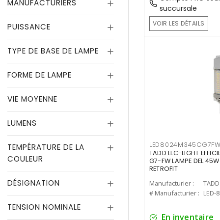
MANUFACTURIERS
succursale
VOIR LES DÉTAILS
PUISSANCE
TYPE DE BASE DE LAMPE
FORME DE LAMPE
VIE MOYENNE
LUMENS
LED8024M345CG7F
TEMPÉRATURE DE LA
TADD LLC-LIGHT EFFIC
COULEUR
G7-FW LAMPE DEL 45W
RETROFIT
DÉSIGNATION
Manufacturier :
TADD 
# Manufacturier :
LED-
TENSION NOMINALE
En inventaire