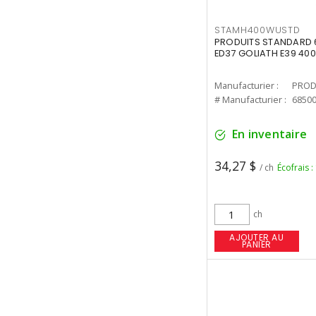
STAMH400WUSTD
PRODUITS STANDARD 
ED37 GOLIATH E39 400
Manufacturier :
PROD
# Manufacturier :
6850
En inventaire
34,27 $
/ ch
Écofrais :
ch
AJOUTER AU
PANIER