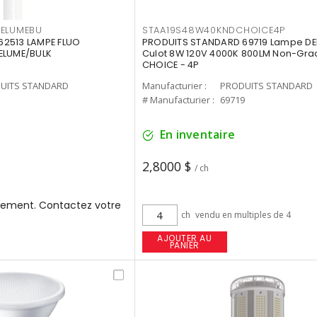
3ELUMEBU
STAA19S48W40KNDCHOICE4P
2513 LAMPE FLUO
PRODUITS STANDARD 69719 Lampe DEL
ELUME/BULK
Culot 8W 120V 4000K 800LM Non-Gra
CHOICE - 4P
UITS STANDARD
Manufacturier :
PRODUITS STANDARD
3
# Manufacturier :
69719
En inventaire
2,8000 $
/ ch
ement. Contactez votre
ch
vendu en multiples de 4
AJOUTER AU
PANIER