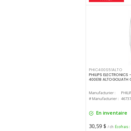
PHIC400S51ALTO
PHILIPS ELECTRONICS 
400E18 ALTOGOLIATH C
Manufacturier :
PHILI
# Manufacturier :
4673
En inventaire
30,59 $
/ ch
Écofrais :