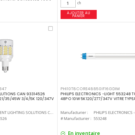
ch
AJOUTER AU
PANIER
347
PHI10T8CORE48850IF16GDIM
LUTIONS CAN 93314526
PHILIPS ELECTRONICS -LIGHT 553248 T
7 21/35/45W 3/4/5K 120/347V
48PO 10W 5K120/277/347V VITRE TYPE
CURRENT LIGHTING SOLUTIONS CAN
Manufacturier :
PHILIPS ELECTRONICS 
4526
# Manufacturier :
553248
En inventaire