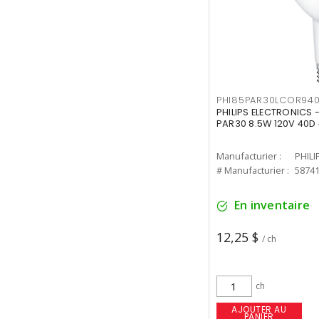
PHI85PAR30LCOR940
PHILIPS ELECTRONICS 
PAR30 8.5W 120V 40D
Manufacturier :
PHILI
# Manufacturier :
5874
En inventaire
12,25 $
/ ch
ch
AJOUTER AU
PANIER