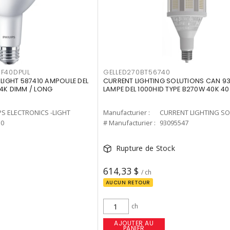
F40DPUL
GELLED270BT56740
-LIGHT 587410 AMPOULE DEL
CURRENT LIGHTING SOLUTIONS CAN 9
 4K DIMM / LONG
LAMPE DEL 1000HID TYPE B270W 40K 4
PS ELECTRONICS -LIGHT
Manufacturier :
10
# Manufacturier :
93095547
Rupture de Stock
614,33 $
/ ch
AUCUN RETOUR
ch
AJOUTER AU
PANIER