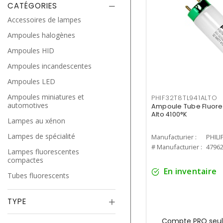
CATÉGORIES
Accessoires de lampes
Ampoules halogènes
Ampoules HID
Ampoules incandescentes
Ampoules LED
Ampoules miniatures et
PHIF32T8TL941ALTO
automotives
Ampoule Tube Fluores
Alto 4100°K
Lampes au xénon
Lampes de spécialité
Manufacturier :
PHILI
# Manufacturier :
4796
Lampes fluorescentes
compactes
En inventaire
Tubes fluorescents
TYPE
Compte PRO seul