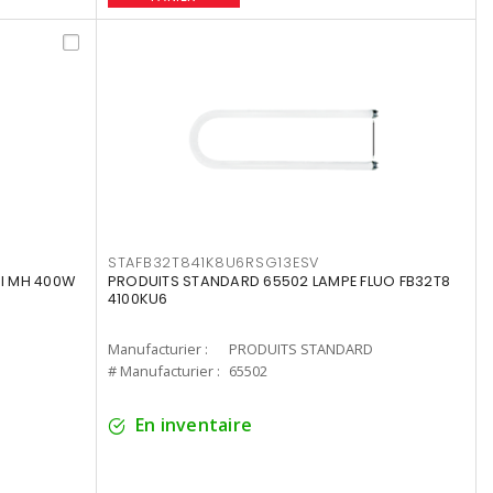
STAFB32T841K8U6RSG13ESV
I MH 400W
PRODUITS STANDARD 65502 LAMPE FLUO FB32T8
4100KU6
Manufacturier :
PRODUITS STANDARD
# Manufacturier :
65502
En inventaire