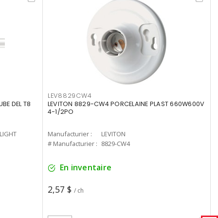
LEV8829CW4
UBE DEL T8
LEVITON 8829-CW4 PORCELAINE PLAST 660W600V
4-1/2PO
-LIGHT
Manufacturier :
LEVITON
# Manufacturier :
8829-CW4
En inventaire
2,57 $
/ ch