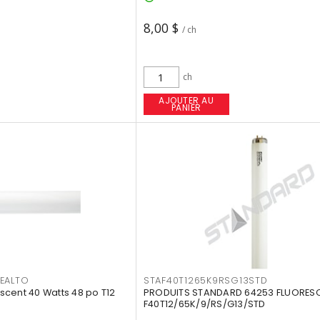
8,00 $
/ ch
ch
AJOUTER AU
PANIER
EALTO
STAF40T1265K9RSG13STD
cent 40 Watts 48 po T12
PRODUITS STANDARD 64253 FLUORES
F40T12/65K/9/RS/G13/STD