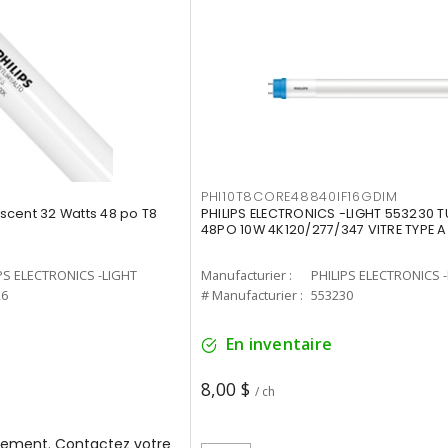
PHI10T8CORE48840IF16GDIM
cent 32 Watts 48 po T8
PHILIPS ELECTRONICS -LIGHT 553230 T
48PO 10W 4K120/277/347 VITRE TYPE A
PS ELECTRONICS -LIGHT
Manufacturier :
PHILIPS ELECTRONICS 
26
# Manufacturier :
553230
En inventaire
8,00 $
/ ch
ement. Contactez votre