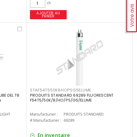
ch
Votre avis
AJOUTER AU
PANIER
STAF54T550K8HOPSG5ELUME
UBE DEL T8
PRODUITS STANDARD 69289 FLUORESCENT
A
F54T5/50K/8/HO/PS/G5/ELUME
-LIGHT
Manufacturier :
PRODUITS STANDARD
# Manufacturier :
69289
En inventaire