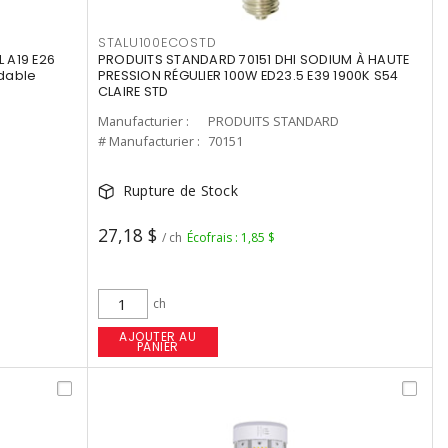
STALU100ECOSTD
 A19 E26
PRODUITS STANDARD 70151 DHI SODIUM À HAUTE
dable
PRESSION RÉGULIER 100W ED23.5 E39 1900K S54
CLAIRE STD
Manufacturier :
PRODUITS STANDARD
# Manufacturier :
70151
Rupture de Stock
27,18 $
/ ch
Écofrais : 1,85 $
ch
AJOUTER AU
PANIER