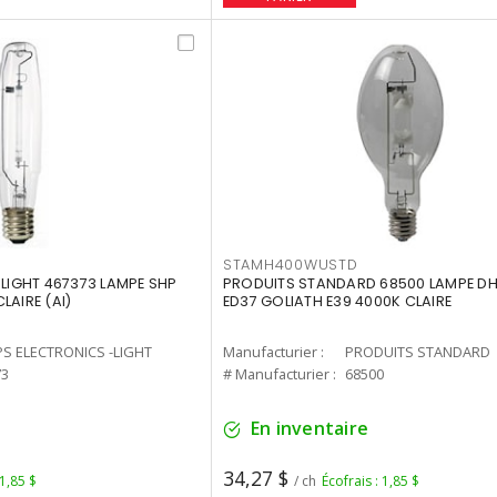
STAMH400WUSTD
-LIGHT 467373 LAMPE SHP
PRODUITS STANDARD 68500 LAMPE DH
LAIRE (AI)
ED37 GOLIATH E39 4000K CLAIRE
PS ELECTRONICS -LIGHT
Manufacturier :
PRODUITS STANDARD
73
# Manufacturier :
68500
En inventaire
34,27 $
 1,85 $
/ ch
Écofrais : 1,85 $