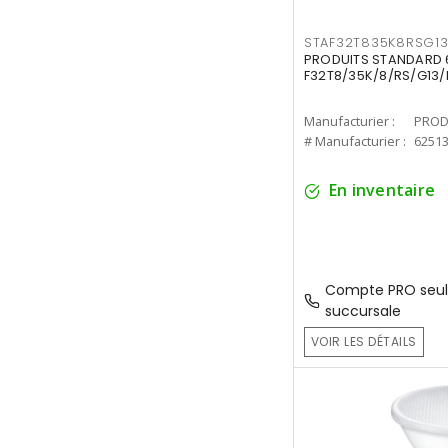
STAF32T835K8RSG1
PRODUITS STANDARD 6
F32T8/35K/8/RS/G13/
Manufacturier :
PROD
# Manufacturier :
6251
En inventaire
Compte PRO seul
succursale
VOIR LES DÉTAILS