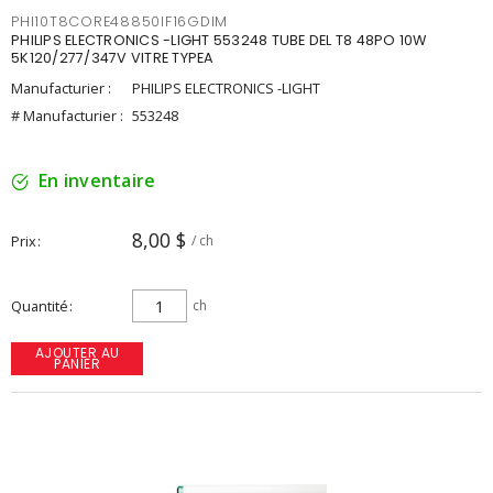
PHI10T8CORE48850IF16GDIM
PHILIPS ELECTRONICS -LIGHT 553248 TUBE DEL T8 48PO 10W
5K120/277/347V VITRE TYPEA
Manufacturier :
PHILIPS ELECTRONICS -LIGHT
# Manufacturier :
553248
En inventaire
8,00 $
Prix
/ ch
Quantité
ch
AJOUTER AU
PANIER