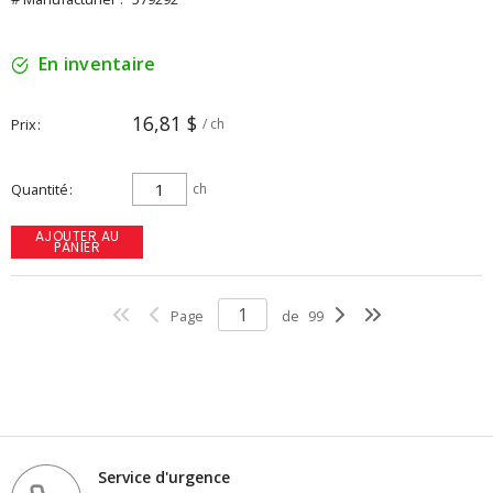
En inventaire
16,81 $
Prix
/ ch
Quantité
ch
AJOUTER AU
PANIER
Page
de
99
Service d'urgence