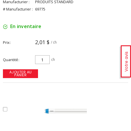
Manufacturier :
PRODUITS STANDARD
# Manufacturier :
69775
En inventaire
2,01 $
Prix
/ ch
Votre avis
Quantité
ch
AJOUTER AU
PANIER