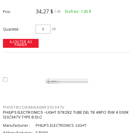
34,27 $
Prix
/ ch
Écofrais : 1,85 $
Quantité
ch
AJOUTER AU
PANIER
PHI15T8COR48840MF21G347V
PHILIPS ELECTRONICS -LIGHT 579292 TUBE DEL T8 48PO 15W 4 000K
120/347V TYPE B DLC
Manufacturier :
PHILIPS ELECTRONICS -LIGHT
# Manufacturier :
579292