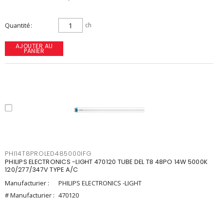
Quantité
ch
AJOUTER AU
PANIER
PHI14T8PROLED485000IFG
PHILIPS ELECTRONICS -LIGHT 470120 TUBE DEL T8 48PO 14W 5000K
120/277/347V TYPE A/C
Manufacturier :
PHILIPS ELECTRONICS -LIGHT
# Manufacturier :
470120