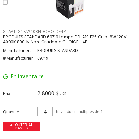
STAA19S48W40KNDCHOICE4P
PRODUITS STANDARD 69719 Lampe DEL A19 E26 Culot 8W 120V
4000K 800LM Non-Gradable CHOICE - 4P
Manufacturier :
PRODUITS STANDARD
# Manufacturier :
69719
En inventaire
2,8000 $
Prix
/ ch
Quantité
ch
vendu en multiples de 4
AJOUTER AU
PANIER