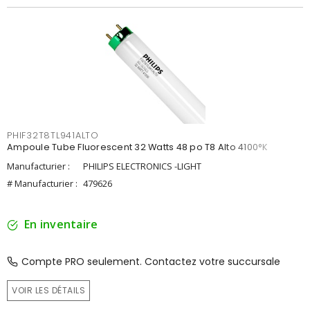
PHIF32T8TL941ALTO
Ampoule Tube Fluorescent 32 Watts 48 po T8 Alto 4100°K
Manufacturier :
PHILIPS ELECTRONICS -LIGHT
# Manufacturier :
479626
En inventaire
Compte PRO seulement. Contactez votre succursale
VOIR LES DÉTAILS