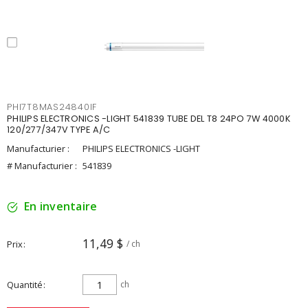
PHI7T8MAS24840IF
PHILIPS ELECTRONICS -LIGHT 541839 TUBE DEL T8 24PO 7W 4000K
120/277/347V TYPE A/C
Manufacturier :
PHILIPS ELECTRONICS -LIGHT
# Manufacturier :
541839
En inventaire
11,49 $
Prix
/ ch
Quantité
ch