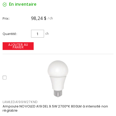
En inventaire
98,24 $
Prix
/ ch
Quantité
ch
AJOUTER AU
PANIER
LAMLEDA199W27KND
Ampoule NOVOLED A19 DEL 9.5W 2700°K 800LM à intensité non
réglable