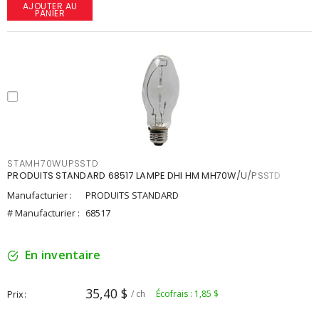
AJOUTER AU
PANIER
STAMH70WUPSSTD
PRODUITS STANDARD 68517 LAMPE DHI HM MH70W/U/PSSTD
Manufacturier :
PRODUITS STANDARD
# Manufacturier :
68517
En inventaire
35,40 $
Prix
/ ch
Écofrais : 1,85 $