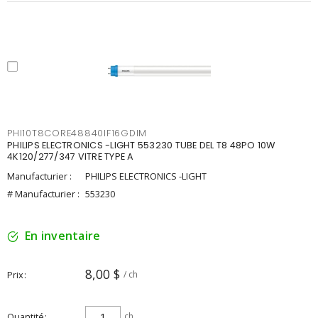
PHI10T8CORE48840IF16GDIM
PHILIPS ELECTRONICS -LIGHT 553230 TUBE DEL T8 48PO 10W
4K120/277/347 VITRE TYPE A
Manufacturier :
PHILIPS ELECTRONICS -LIGHT
# Manufacturier :
553230
En inventaire
8,00 $
Prix
/ ch
Quantité
ch