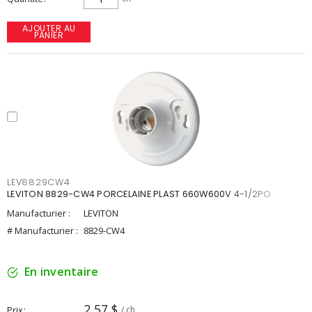
AJOUTER AU
PANIER
LEV8829CW4
LEVITON 8829-CW4 PORCELAINE PLAST 660W600V 4-1/2PO
Manufacturier :
LEVITON
# Manufacturier :
8829-CW4
En inventaire
2,57 $
Prix
/ ch