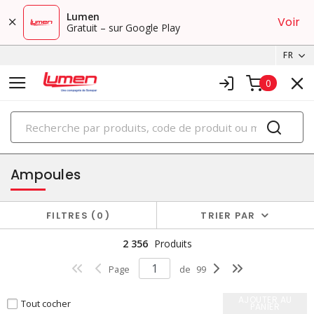
Lumen
Voir
Gratuit – sur Google Play
FR
0
PRODUITS
éclairage
Ampoules
FILTRES
0
TRIER PAR
2 356
Produits
Page
de
99
AJOUTER AU
Tout cocher
PANIER