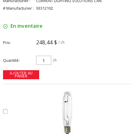
Manufacturier :
CURRENT LIGHTING SOLUTIONS CAN
# Manufacturier :
93312102
En inventaire
248,44 $
Prix
/ ch
Quantité
ch
AJOUTER AU
PANIER