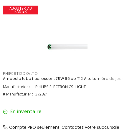
AJOUTER AU
PANIER
PHIF96T12DXALTO
Ampoule tube fluorescent 75W 96 po T12 Alto Lumière du jour
Manufacturier :
PHILIPS ELECTRONICS -LIGHT
# Manufacturier :
372821
En inventaire
Compte PRO seulement. Contactez votre succursale