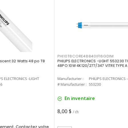
PHI10T8CORE48840IF16GDIM
cent 32 Watts 48 po T8
PHILIPS ELECTRONICS -LIGHT 553230 T
48PO 10W 4K120/277/347 VITRE TYPE A
PS ELECTRONICS -LIGHT
Manufacturier :
PHILIPS ELECTRONICS 
26
# Manufacturier :
553230
En inventaire
8,00 $
/ ch
ement. Contactez votre