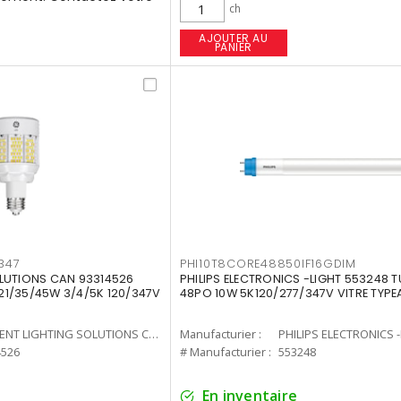
ch
AJOUTER AU
PANIER
347
PHI10T8CORE48850IF16GDIM
LUTIONS CAN 93314526
PHILIPS ELECTRONICS -LIGHT 553248 T
7 21/35/45W 3/4/5K 120/347V
48PO 10W 5K120/277/347V VITRE TYPE
CURRENT LIGHTING SOLUTIONS CAN
Manufacturier :
PHILIPS ELECTRONICS 
4526
# Manufacturier :
553248
En inventaire