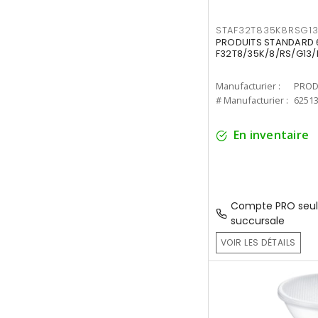
STAF32T835K8RSG1
PRODUITS STANDARD 6
F32T8/35K/8/RS/G13/
Manufacturier :
PROD
# Manufacturier :
6251
En inventaire
Compte PRO seul
succursale
VOIR LES DÉTAILS