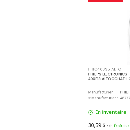
PHIC400S51ALTO
PHILIPS ELECTRONICS 
400E18 ALTOGOLIATH C
Manufacturier :
PHILI
# Manufacturier :
4673
En inventaire
30,59 $
/ ch
Écofrais :