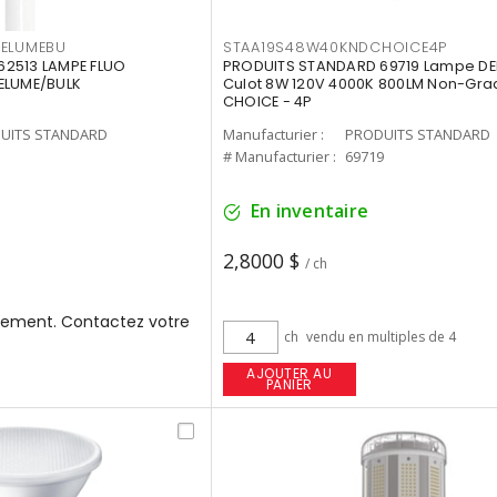
3ELUMEBU
STAA19S48W40KNDCHOICE4P
2513 LAMPE FLUO
PRODUITS STANDARD 69719 Lampe DEL
ELUME/BULK
Culot 8W 120V 4000K 800LM Non-Gra
CHOICE - 4P
UITS STANDARD
Manufacturier :
PRODUITS STANDARD
3
# Manufacturier :
69719
En inventaire
2,8000 $
/ ch
ement. Contactez votre
ch
vendu en multiples de 4
AJOUTER AU
PANIER