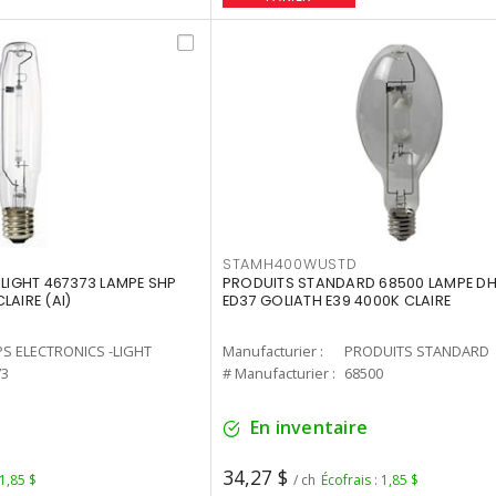
STAMH400WUSTD
-LIGHT 467373 LAMPE SHP
PRODUITS STANDARD 68500 LAMPE DH
LAIRE (AI)
ED37 GOLIATH E39 4000K CLAIRE
PS ELECTRONICS -LIGHT
Manufacturier :
PRODUITS STANDARD
73
# Manufacturier :
68500
En inventaire
34,27 $
 1,85 $
/ ch
Écofrais : 1,85 $