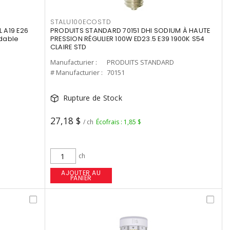
STALU100ECOSTD
 A19 E26
PRODUITS STANDARD 70151 DHI SODIUM À HAUTE
dable
PRESSION RÉGULIER 100W ED23.5 E39 1900K S54
CLAIRE STD
Manufacturier :
PRODUITS STANDARD
# Manufacturier :
70151
Rupture de Stock
27,18 $
/ ch
Écofrais : 1,85 $
ch
AJOUTER AU
PANIER