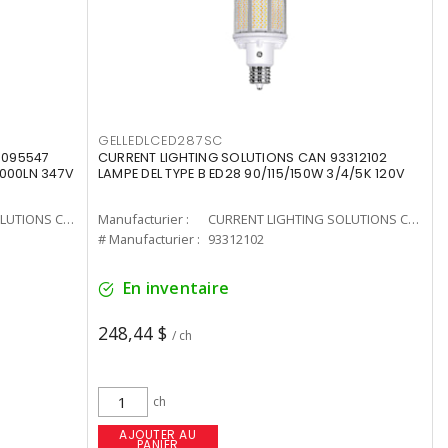
GELLEDLCED287SC
3095547
CURRENT LIGHTING SOLUTIONS CAN 93312102
0000LN 347V
LAMPE DEL TYPE B ED28 90/115/150W 3/4/5K 120V
CURRENT LIGHTING SOLUTIONS CAN
Manufacturier :
CURRENT LIGHTING SOLUTIONS CAN
# Manufacturier :
93312102
En inventaire
248,44 $
/ ch
ch
AJOUTER AU
PANIER