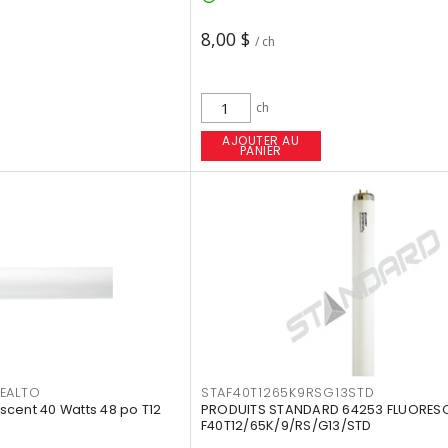
8,00 $
/ ch
ch
AJOUTER AU
PANIER
EALTO
STAF40T1265K9RSG13STD
cent 40 Watts 48 po T12
PRODUITS STANDARD 64253 FLUORES
F40T12/65K/9/RS/G13/STD