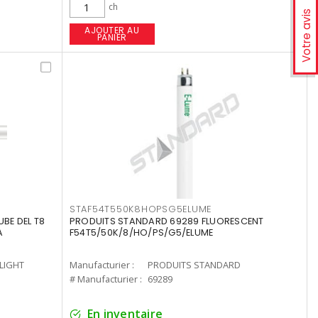
ch
Votre avis
AJOUTER AU
PANIER
STAF54T550K8HOPSG5ELUME
UBE DEL T8
PRODUITS STANDARD 69289 FLUORESCENT
A
F54T5/50K/8/HO/PS/G5/ELUME
-LIGHT
Manufacturier :
PRODUITS STANDARD
# Manufacturier :
69289
En inventaire