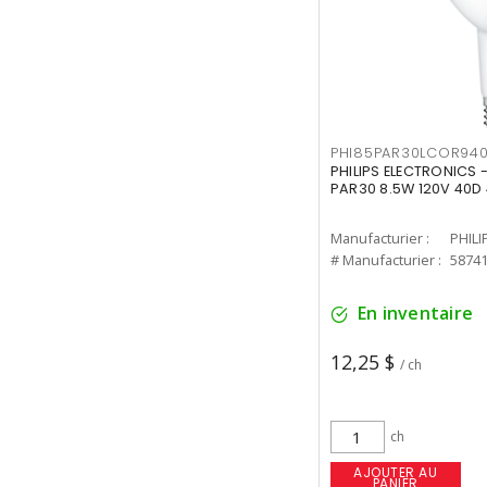
PHI85PAR30LCOR940
PHILIPS ELECTRONICS 
PAR30 8.5W 120V 40D
Manufacturier :
PHILI
# Manufacturier :
5874
En inventaire
12,25 $
/ ch
ch
AJOUTER AU
PANIER