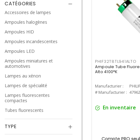
CATÉGORIES
Accessoires de lampes
Ampoules halogènes
Ampoules HID
Ampoules incandescentes
Ampoules LED
Ampoules miniatures et
PHIF32T8TL941ALTO
automotives
Ampoule Tube Fluores
Alto 4100°K
Lampes au xénon
Lampes de spécialité
Manufacturier :
PHILI
# Manufacturier :
4796
Lampes fluorescentes
compactes
En inventaire
Tubes fluorescents
TYPE
Compte PRO seul