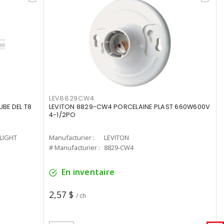
LEV8829CW4
UBE DEL T8
LEVITON 8829-CW4 PORCELAINE PLAST 660W600V
4-1/2PO
-LIGHT
Manufacturier :
LEVITON
# Manufacturier :
8829-CW4
En inventaire
2,57 $
/ ch