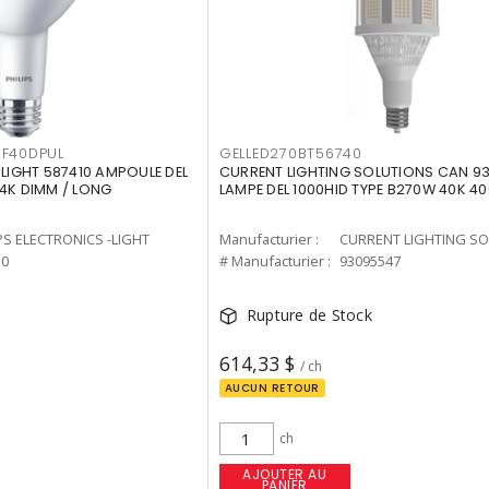
F40DPUL
GELLED270BT56740
-LIGHT 587410 AMPOULE DEL
CURRENT LIGHTING SOLUTIONS CAN 9
 4K DIMM / LONG
LAMPE DEL 1000HID TYPE B270W 40K 4
PS ELECTRONICS -LIGHT
Manufacturier :
10
# Manufacturier :
93095547
Rupture de Stock
614,33 $
/ ch
AUCUN RETOUR
ch
AJOUTER AU
PANIER