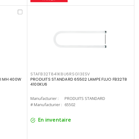
STAFB32T841K8U6RSG13ESV
I MH 400W
PRODUITS STANDARD 65502 LAMPE FLUO FB32T8
4100KU6
Manufacturier :
PRODUITS STANDARD
# Manufacturier :
65502
En inventaire