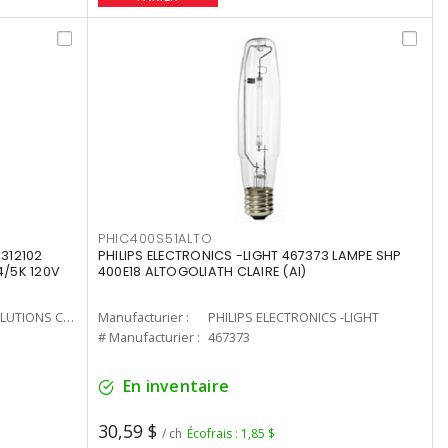
PHIC400S51ALTO
312102
PHILIPS ELECTRONICS -LIGHT 467373 LAMPE SHP
4/5K 120V
400E18 ALTOGOLIATH CLAIRE (AI)
CURRENT LIGHTING SOLUTIONS CAN
Manufacturier :
PHILIPS ELECTRONICS -LIGHT
# Manufacturier :
467373
En inventaire
30,59 $
/ ch
Écofrais : 1,85 $