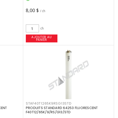
8,00 $
/ ch
ch
AJOUTER AU
PANIER
STAF40T1265K9RSG13STD
CENT
PRODUITS STANDARD 64253 FLUORESCENT
F40T12/65K/9/RS/G13/STD