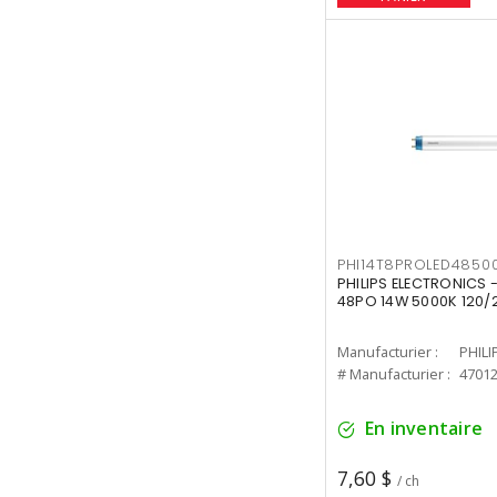
PHI14T8PROLED4850
PHILIPS ELECTRONICS -
48PO 14W 5000K 120/
Manufacturier :
PHILI
# Manufacturier :
4701
En inventaire
7,60 $
/ ch