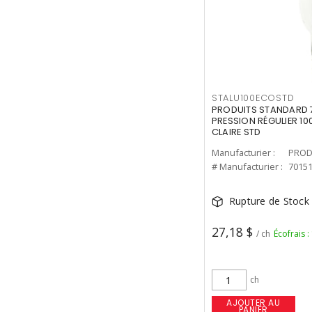
STALU100ECOSTD
PRODUITS STANDARD 7
PRESSION RÉGULIER 10
CLAIRE STD
Manufacturier :
PROD
# Manufacturier :
7015
Rupture de Stock
27,18 $
/ ch
Écofrais :
ch
AJOUTER AU
PANIER