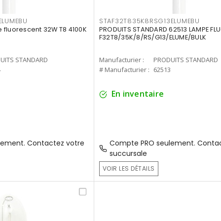
ELUMEBU
STAF32T835K8RSG13ELUMEBU
 fluorescent 32W T8 4100K
PRODUITS STANDARD 62513 LAMPE FL
F32T8/35K/8/RS/G13/ELUME/BULK
UITS STANDARD
Manufacturier :
PRODUITS STANDARD
4
# Manufacturier :
62513
En inventaire
ement. Contactez votre
Compte PRO seulement. Contac
succursale
VOIR LES DÉTAILS