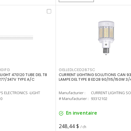
00IFG
GELLEDLCED287SC
LIGHT 470120 TUBE DEL T8
CURRENT LIGHTING SOLUTIONS CAN 93
277/347V TYPE A/C
LAMPE DEL TYPE B ED28 90/115/150W 3/
PS ELECTRONICS -LIGHT
Manufacturier :
20
# Manufacturier :
93312102
En inventaire
248,44 $
/ ch