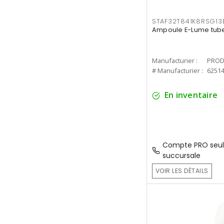
STAF32T841K8RSG13
Ampoule E-Lume tube
Manufacturier :
PROD
# Manufacturier :
6251
En inventaire
Compte PRO seul
succursale
VOIR LES DÉTAILS