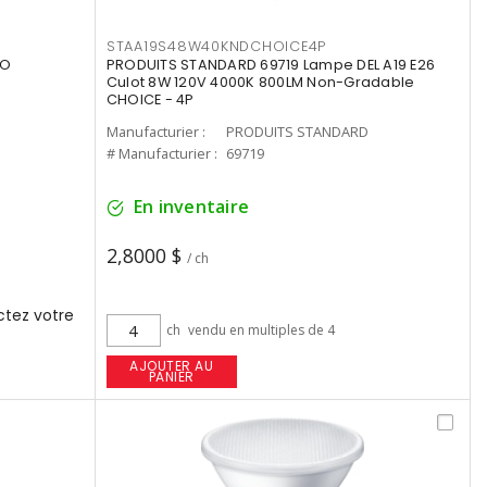
STAA19S48W40KNDCHOICE4P
UO
PRODUITS STANDARD 69719 Lampe DEL A19 E26
Culot 8W 120V 4000K 800LM Non-Gradable
CHOICE - 4P
Manufacturier :
PRODUITS STANDARD
# Manufacturier :
69719
En inventaire
2,8000 $
/ ch
tez votre
ch
vendu en multiples de 4
AJOUTER AU
PANIER