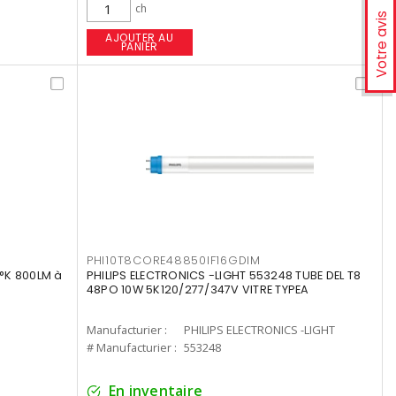
ch
Votre avis
AJOUTER AU
PANIER
PHI10T8CORE48850IF16GDIM
°K 800LM à
PHILIPS ELECTRONICS -LIGHT 553248 TUBE DEL T8
48PO 10W 5K120/277/347V VITRE TYPEA
Manufacturier :
PHILIPS ELECTRONICS -LIGHT
# Manufacturier :
553248
En inventaire