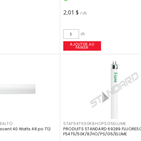
2,01 $
/ ch
ch
AJOUTER AU
PANIER
EALTO
STAF54T550K8HOPSG5ELUME
cent 40 Watts 48 po T12
PRODUITS STANDARD 69289 FLUORES
F54T5/50K/8/HO/PS/G5/ELUME