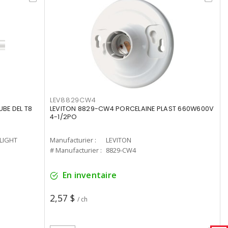
LEV8829CW4
UBE DEL T8
LEVITON 8829-CW4 PORCELAINE PLAST 660W600V
4-1/2PO
-LIGHT
Manufacturier :
LEVITON
# Manufacturier :
8829-CW4
En inventaire
2,57 $
/ ch