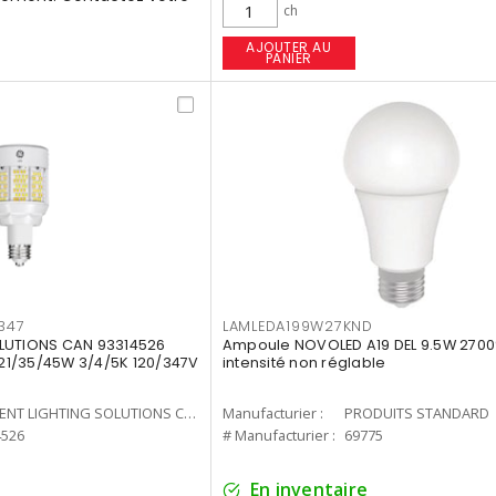
ch
AJOUTER AU
PANIER
347
LAMLEDA199W27KND
LUTIONS CAN 93314526
Ampoule NOVOLED A19 DEL 9.5W 2700
7 21/35/45W 3/4/5K 120/347V
intensité non réglable
CURRENT LIGHTING SOLUTIONS CAN
Manufacturier :
PRODUITS STANDARD
4526
# Manufacturier :
69775
En inventaire