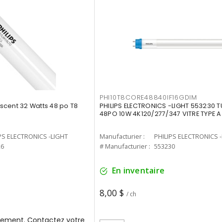
PHI10T8CORE48840IF16GDIM
cent 32 Watts 48 po T8
PHILIPS ELECTRONICS -LIGHT 553230 T
48PO 10W 4K120/277/347 VITRE TYPE A
PS ELECTRONICS -LIGHT
Manufacturier :
PHILIPS ELECTRONICS 
26
# Manufacturier :
553230
En inventaire
8,00 $
/ ch
ement. Contactez votre