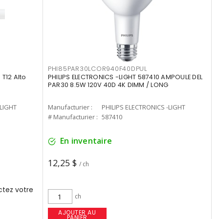
PHI85PAR30LCOR940F40DPUL
T12 Alto
PHILIPS ELECTRONICS -LIGHT 587410 AMPOULE DEL
PAR30 8.5W 120V 40D 4K DIMM / LONG
-LIGHT
Manufacturier :
PHILIPS ELECTRONICS -LIGHT
# Manufacturier :
587410
En inventaire
12,25 $
/ ch
tez votre
ch
AJOUTER AU
PANIER