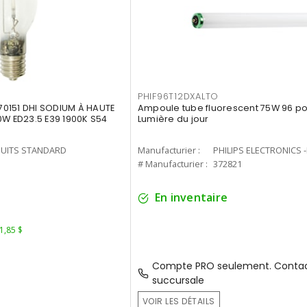
PHIF96T12DXALTO
0151 DHI SODIUM À HAUTE
Ampoule tube fluorescent 75W 96 po 
0W ED23.5 E39 1900K S54
Lumière du jour
UITS STANDARD
Manufacturier :
PHILIPS ELECTRONICS 
1
# Manufacturier :
372821
En inventaire
 1,85 $
Compte PRO seulement. Contac
succursale
VOIR LES DÉTAILS