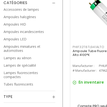
CATÉGORIES
Accessoires de lampes
Ampoules halogènes
Ampoules HID
Ampoules incandescentes
Ampoules LED
Ampoules miniatures et
PHIF32T8TL941ALTO
automotives
Ampoule Tube Fluores
Alto 4100°K
Lampes au xénon
Lampes de spécialité
Manufacturier :
PHILI
# Manufacturier :
4796
Lampes fluorescentes
compactes
En inventaire
Tubes fluorescents
TYPE
Compte PRO seul