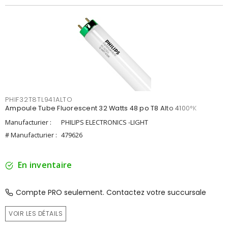
PHIF32T8TL941ALTO
Ampoule Tube Fluorescent 32 Watts 48 po T8 Alto 4100°K
Manufacturier :
PHILIPS ELECTRONICS -LIGHT
# Manufacturier :
479626
En inventaire
Compte PRO seulement. Contactez votre succursale
VOIR LES DÉTAILS