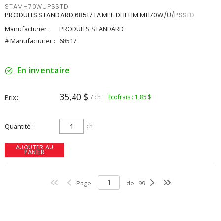
STAMH70WUPSSTD
PRODUITS STANDARD 68517 LAMPE DHI HM MH70W/U/PSSTD
Manufacturier :
PRODUITS STANDARD
# Manufacturier :
68517
En inventaire
35,40 $
Prix
/ ch
Écofrais : 1,85 $
Quantité
ch
AJOUTER AU
PANIER
Page
de
99