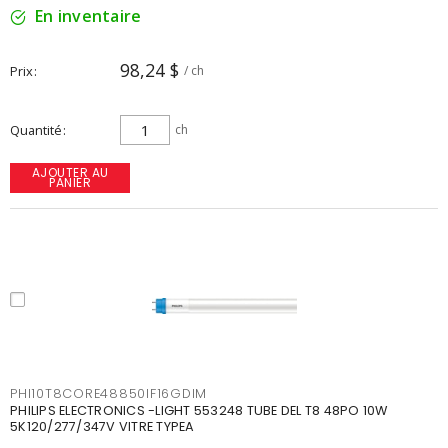
En inventaire
98,24 $
Prix
/ ch
Quantité
ch
AJOUTER AU
PANIER
PHI10T8CORE48850IF16GDIM
PHILIPS ELECTRONICS -LIGHT 553248 TUBE DEL T8 48PO 10W
5K120/277/347V VITRE TYPEA