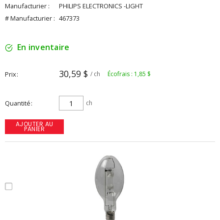
Manufacturier :
PHILIPS ELECTRONICS -LIGHT
# Manufacturier :
467373
En inventaire
30,59 $
Prix
/ ch
Écofrais : 1,85 $
Quantité
ch
AJOUTER AU
PANIER