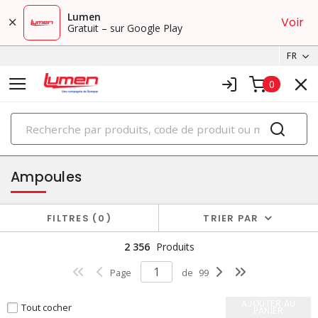
Lumen
Voir
Gratuit – sur Google Play
FR
0
PRODUITS
éclairage
Ampoules
FILTRES
0
TRIER PAR
2 356
Produits
Page
de
99
AJOUTER AU
Tout cocher
PANIER