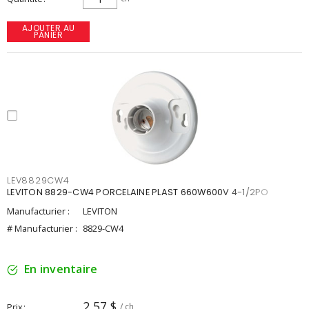
AJOUTER AU
PANIER
LEV8829CW4
LEVITON 8829-CW4 PORCELAINE PLAST 660W600V 4-1/2PO
Manufacturier :
LEVITON
# Manufacturier :
8829-CW4
En inventaire
2,57 $
Prix
/ ch