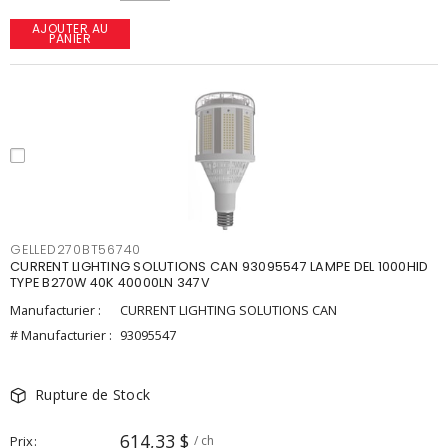
AJOUTER AU
PANIER
GELLED270BT56740
CURRENT LIGHTING SOLUTIONS CAN 93095547 LAMPE DEL 1000HID
TYPE B270W 40K 40000LN 347V
Manufacturier :
CURRENT LIGHTING SOLUTIONS CAN
# Manufacturier :
93095547
Rupture de Stock
614,33 $
Prix
/ ch