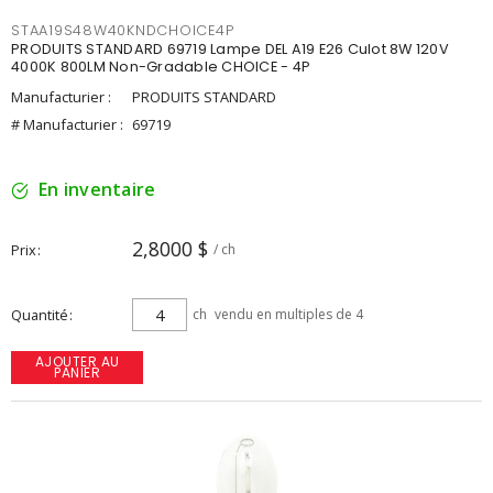
STAA19S48W40KNDCHOICE4P
PRODUITS STANDARD 69719 Lampe DEL A19 E26 Culot 8W 120V
4000K 800LM Non-Gradable CHOICE - 4P
Manufacturier :
PRODUITS STANDARD
# Manufacturier :
69719
En inventaire
2,8000 $
Prix
/ ch
Quantité
ch
vendu en multiples de 4
AJOUTER AU
PANIER