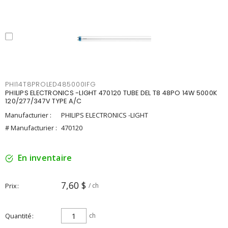
PHI14T8PROLED485000IFG
PHILIPS ELECTRONICS -LIGHT 470120 TUBE DEL T8 48PO 14W 5000K
120/277/347V TYPE A/C
Manufacturier :
PHILIPS ELECTRONICS -LIGHT
# Manufacturier :
470120
En inventaire
7,60 $
Prix
/ ch
Quantité
ch