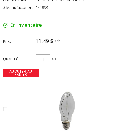
Manufacturier :
PHILIPS ELECTRONICS -LIGHT
# Manufacturier :
541839
En inventaire
11,49 $
Prix
/ ch
Quantité
ch
AJOUTER AU
PANIER