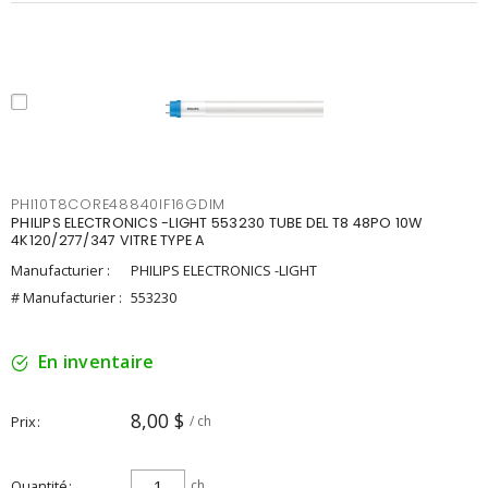
PHI10T8CORE48840IF16GDIM
PHILIPS ELECTRONICS -LIGHT 553230 TUBE DEL T8 48PO 10W
4K120/277/347 VITRE TYPE A
Manufacturier :
PHILIPS ELECTRONICS -LIGHT
# Manufacturier :
553230
En inventaire
8,00 $
Prix
/ ch
Quantité
ch