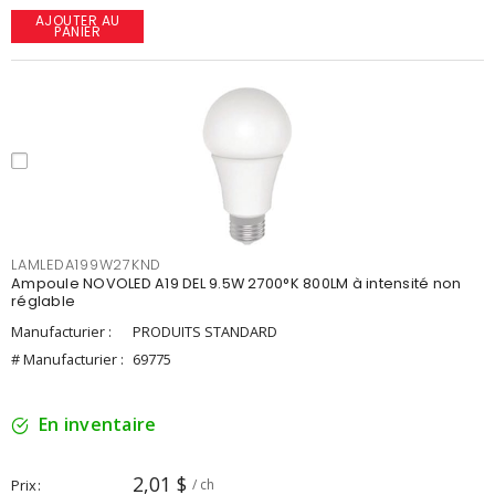
AJOUTER AU
PANIER
LAMLEDA199W27KND
Ampoule NOVOLED A19 DEL 9.5W 2700°K 800LM à intensité non
réglable
Manufacturier :
PRODUITS STANDARD
# Manufacturier :
69775
En inventaire
2,01 $
Prix
/ ch