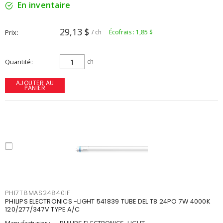
En inventaire
29,13 $
Prix
/ ch
Écofrais : 1,85 $
Quantité
ch
AJOUTER AU
PANIER
PHI7T8MAS24840IF
PHILIPS ELECTRONICS -LIGHT 541839 TUBE DEL T8 24PO 7W 4000K
120/277/347V TYPE A/C