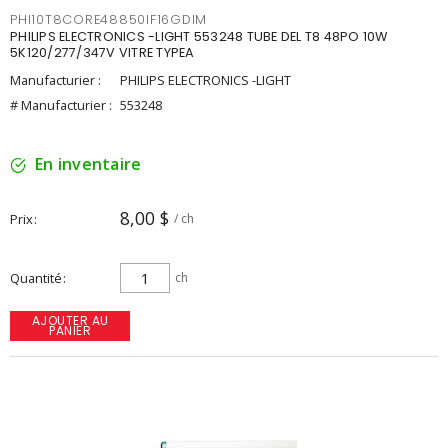
PHI10T8CORE48850IF16GDIM
PHILIPS ELECTRONICS -LIGHT 553248 TUBE DEL T8 48PO 10W
5K120/277/347V VITRE TYPEA
Manufacturier :
PHILIPS ELECTRONICS -LIGHT
# Manufacturier :
553248
En inventaire
8,00 $
Prix
/ ch
Quantité
ch
AJOUTER AU
PANIER