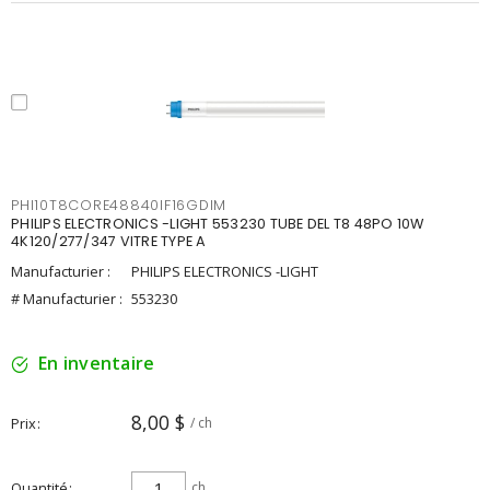
PHI10T8CORE48840IF16GDIM
PHILIPS ELECTRONICS -LIGHT 553230 TUBE DEL T8 48PO 10W
4K120/277/347 VITRE TYPE A
Manufacturier :
PHILIPS ELECTRONICS -LIGHT
# Manufacturier :
553230
En inventaire
8,00 $
Prix
/ ch
Quantité
ch