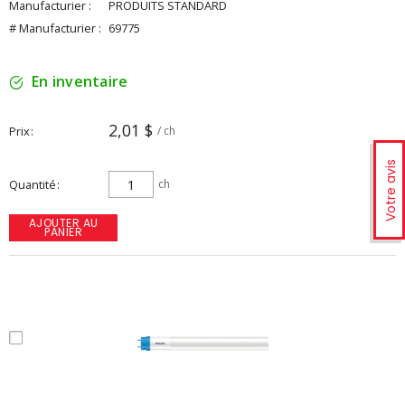
Manufacturier :
PRODUITS STANDARD
# Manufacturier :
69775
En inventaire
2,01 $
Prix
/ ch
Votre avis
Quantité
ch
AJOUTER AU
PANIER