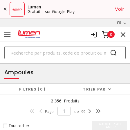
Lumen
Voir
Gratuit – sur Google Play
FR
0
PRODUITS
éclairage
Ampoules
FILTRES
0
TRIER PAR
2 356
Produits
Page
de
99
AJOUTER AU
Tout cocher
PANIER