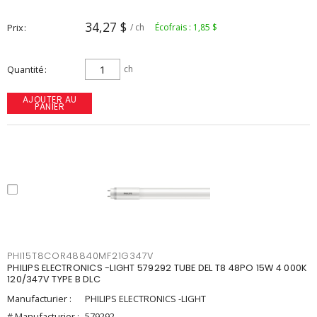
34,27 $
Prix
/ ch
Écofrais : 1,85 $
Quantité
ch
AJOUTER AU
PANIER
PHI15T8COR48840MF21G347V
PHILIPS ELECTRONICS -LIGHT 579292 TUBE DEL T8 48PO 15W 4 000K
120/347V TYPE B DLC
Manufacturier :
PHILIPS ELECTRONICS -LIGHT
# Manufacturier :
579292