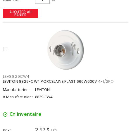
AJOUTER AU
PANIER
LEV8829CW4
LEVITON 8829-CW4 PORCELAINE PLAST 660W600V 4-1/2PO
Manufacturier :
LEVITON
# Manufacturier :
8829-CW4
En inventaire
2,57 $
Prix
/ ch