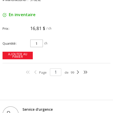
En inventaire
16,81 $
Prix
/ ch
Quantité
ch
AJOUTER AU
PANIER
Page
de
99
Service d'urgence