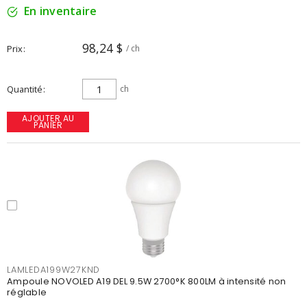
En inventaire
98,24 $
Prix
/ ch
Quantité
ch
AJOUTER AU
PANIER
LAMLEDA199W27KND
Ampoule NOVOLED A19 DEL 9.5W 2700°K 800LM à intensité non
réglable