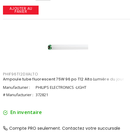
AJOUTER AU
PANIER
PHIF96T12DXALTO
Ampoule tube fluorescent 75W 96 po T12 Alto Lumière du jour
Manufacturier :
PHILIPS ELECTRONICS -LIGHT
# Manufacturier :
372821
En inventaire
Compte PRO seulement. Contactez votre succursale