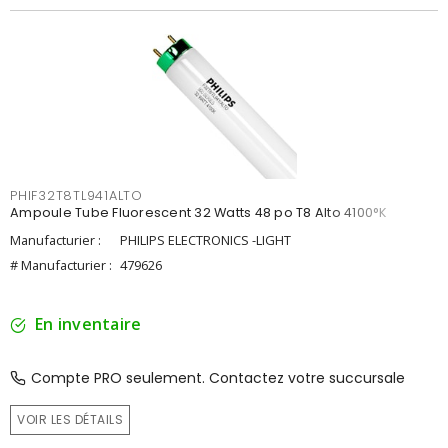
PHIF32T8TL941ALTO
Ampoule Tube Fluorescent 32 Watts 48 po T8 Alto 4100°K
Manufacturier :
PHILIPS ELECTRONICS -LIGHT
# Manufacturier :
479626
En inventaire
Compte PRO seulement. Contactez votre succursale
VOIR LES DÉTAILS