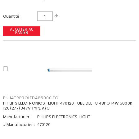
Quantité
ch
AJOUTER AU
PANIER
PHI14T8PROLED485000IFG
PHILIPS ELECTRONICS -LIGHT 470120 TUBE DEL T8 48PO 14W 5000K
120/277/347V TYPE A/C
Manufacturier :
PHILIPS ELECTRONICS -LIGHT
# Manufacturier :
470120