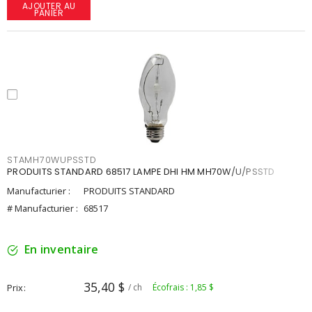
AJOUTER AU
PANIER
STAMH70WUPSSTD
PRODUITS STANDARD 68517 LAMPE DHI HM MH70W/U/PSSTD
Manufacturier :
PRODUITS STANDARD
# Manufacturier :
68517
En inventaire
35,40 $
Prix
/ ch
Écofrais : 1,85 $