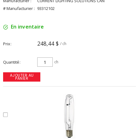
Manufacturier :
CURRENT LIGHTING SOLUTIONS CAN
# Manufacturier :
93312102
En inventaire
248,44 $
Prix
/ ch
Quantité
ch
AJOUTER AU
PANIER