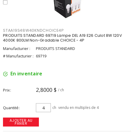
STAA19S48W40KNDCHOICE4P
PRODUITS STANDARD 69719 Lampe DEL A19 E26 Culot 8W 120V
4000K 800LM Non-Gradable CHOICE - 4P
Manufacturier :
PRODUITS STANDARD
# Manufacturier :
69719
En inventaire
2,8000 $
Prix
/ ch
Quantité
ch
vendu en multiples de 4
AJOUTER AU
PANIER