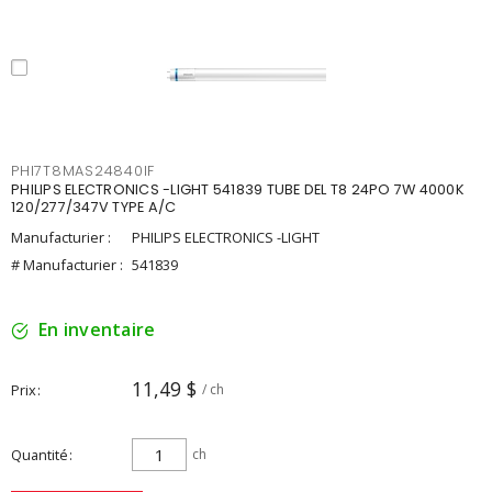
PHI7T8MAS24840IF
PHILIPS ELECTRONICS -LIGHT 541839 TUBE DEL T8 24PO 7W 4000K
120/277/347V TYPE A/C
Manufacturier :
PHILIPS ELECTRONICS -LIGHT
# Manufacturier :
541839
En inventaire
11,49 $
Prix
/ ch
Quantité
ch