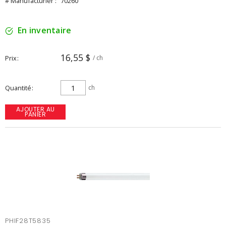
# Manufacturier :
70260
En inventaire
16,55 $
Prix
/ ch
Quantité
ch
AJOUTER AU
PANIER
PHIF28T5835