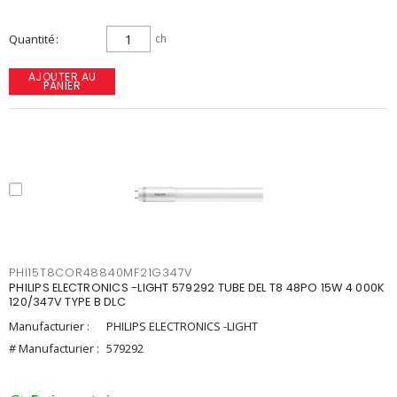
Quantité
ch
AJOUTER AU
PANIER
PHI15T8COR48840MF21G347V
PHILIPS ELECTRONICS -LIGHT 579292 TUBE DEL T8 48PO 15W 4 000K
120/347V TYPE B DLC
Manufacturier :
PHILIPS ELECTRONICS -LIGHT
# Manufacturier :
579292