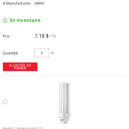
# Manufacturier :
69691
En inventaire
7,18 $
Prix
/ ch
Quantité
ch
AJOUTER AU
PANIER
PHIPLC26W414PALTO