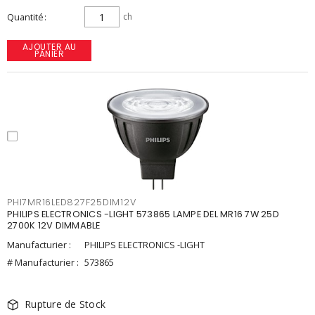
Quantité
ch
AJOUTER AU
PANIER
PHI7MR16LED827F25DIM12V
PHILIPS ELECTRONICS -LIGHT 573865 LAMPE DEL MR16 7W 25D
2700K 12V DIMMABLE
Manufacturier :
PHILIPS ELECTRONICS -LIGHT
# Manufacturier :
573865
Rupture de Stock