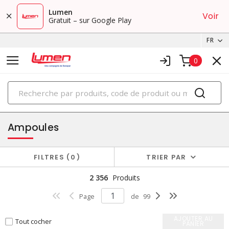
Lumen
Voir
Gratuit – sur Google Play
FR
0
PRODUITS
éclairage
Ampoules
FILTRES
0
TRIER PAR
2 356
Produits
Page
de
99
AJOUTER AU
Tout cocher
PANIER