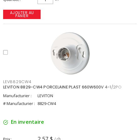
AJOUTER AU
PANIER
LEV8829CW4
LEVITON 8829-CW4 PORCELAINE PLAST 660W600V 4-1/2PO
Manufacturier :
LEVITON
# Manufacturier :
8829-CW4
En inventaire
2,57 $
Prix
/ ch