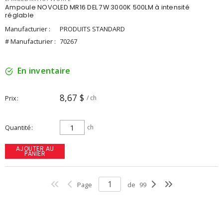
Ampoule NOVOLED MR16 DEL 7W 3000K 500LM à intensité
réglable
Manufacturier :
PRODUITS STANDARD
# Manufacturier :
70267
En inventaire
8,67 $
Prix
/ ch
Quantité
ch
AJOUTER AU
PANIER
Page
de
99