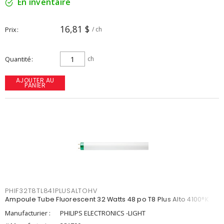
En inventaire
16,81 $
Prix
/ ch
Quantité
ch
AJOUTER AU
PANIER
PHIF32T8TL841PLUSALTOHV
Ampoule Tube Fluorescent 32 Watts 48 po T8 Plus Alto 4100°K
Manufacturier :
PHILIPS ELECTRONICS -LIGHT