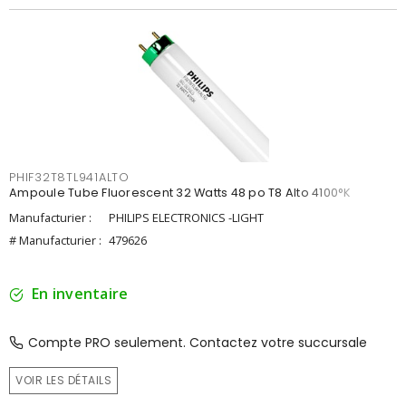
PHIF32T8TL941ALTO
Ampoule Tube Fluorescent 32 Watts 48 po T8 Alto 4100°K
Manufacturier :
PHILIPS ELECTRONICS -LIGHT
# Manufacturier :
479626
En inventaire
Compte PRO seulement. Contactez votre succursale
VOIR LES DÉTAILS