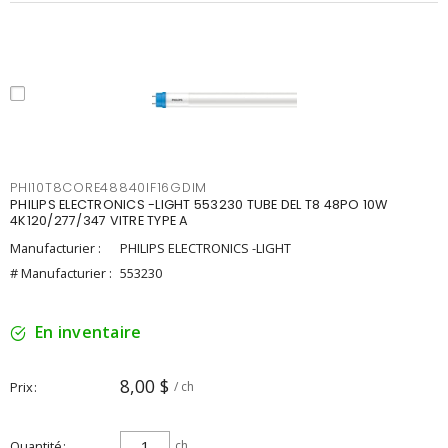
PHI10T8CORE48840IF16GDIM
PHILIPS ELECTRONICS -LIGHT 553230 TUBE DEL T8 48PO 10W
4K120/277/347 VITRE TYPE A
Manufacturier :
PHILIPS ELECTRONICS -LIGHT
# Manufacturier :
553230
En inventaire
8,00 $
Prix
/ ch
Quantité
ch