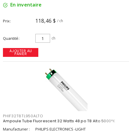
En inventaire
118,46 $
Prix
/ ch
Quantité
ch
AJOUTER AU
PANIER
PHIF32T8TL950ALTO
Ampoule Tube Fluorescent 32 Watts 48 po T8 Alto 5000°K
Manufacturier :
PHILIPS ELECTRONICS -LIGHT