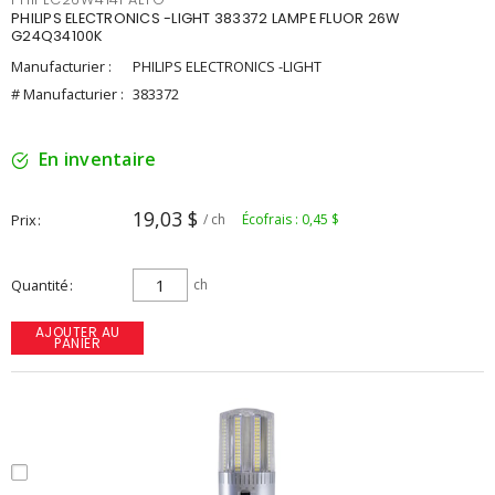
PHILIPS ELECTRONICS -LIGHT 383372 LAMPE FLUOR 26W
G24Q34100K
Manufacturier :
PHILIPS ELECTRONICS -LIGHT
# Manufacturier :
383372
En inventaire
19,03 $
Prix
/ ch
Écofrais : 0,45 $
Quantité
ch
AJOUTER AU
PANIER