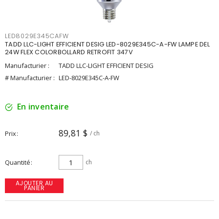
LED8029E345CAFW
TADD LLC-LIGHT EFFICIENT DESIG LED-8029E345C-A-FW LAMPE DEL
24W FLEX COLORBOLLARD RETROFIT 347V
Manufacturier :
TADD LLC-LIGHT EFFICIENT DESIG
# Manufacturier :
LED-8029E345C-A-FW
En inventaire
89,81 $
Prix
/ ch
Quantité
ch
AJOUTER AU
PANIER