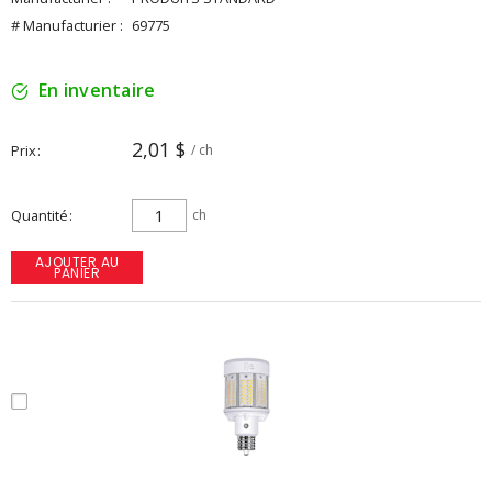
# Manufacturier :
69775
En inventaire
2,01 $
Prix
/ ch
Quantité
ch
AJOUTER AU
PANIER