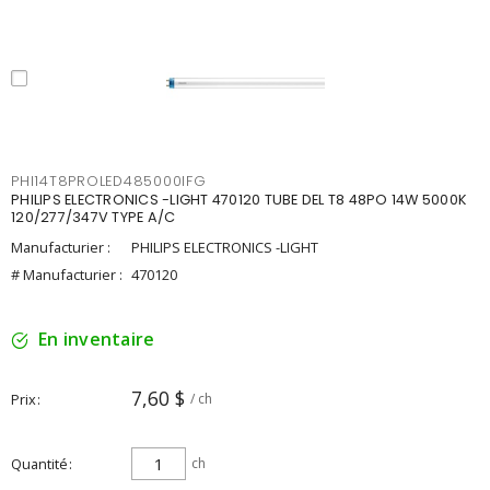
PHI14T8PROLED485000IFG
PHILIPS ELECTRONICS -LIGHT 470120 TUBE DEL T8 48PO 14W 5000K
120/277/347V TYPE A/C
Manufacturier :
PHILIPS ELECTRONICS -LIGHT
# Manufacturier :
470120
En inventaire
7,60 $
Prix
/ ch
Quantité
ch