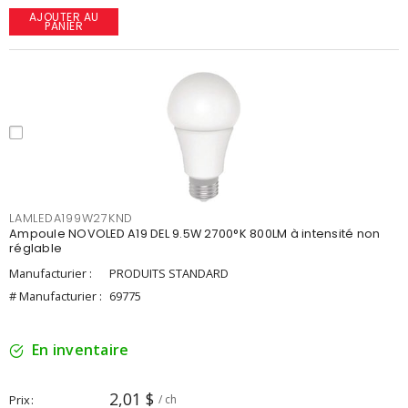
AJOUTER AU
PANIER
LAMLEDA199W27KND
Ampoule NOVOLED A19 DEL 9.5W 2700°K 800LM à intensité non
réglable
Manufacturier :
PRODUITS STANDARD
# Manufacturier :
69775
En inventaire
2,01 $
Prix
/ ch