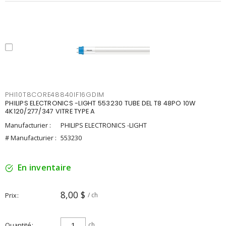
PHI10T8CORE48840IF16GDIM
PHILIPS ELECTRONICS -LIGHT 553230 TUBE DEL T8 48PO 10W
4K120/277/347 VITRE TYPE A
Manufacturier :
PHILIPS ELECTRONICS -LIGHT
# Manufacturier :
553230
En inventaire
8,00 $
Prix
/ ch
Quantité
ch