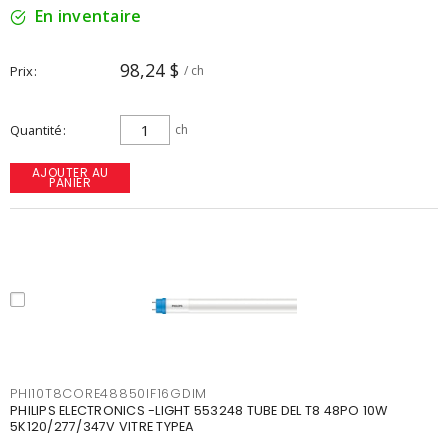
En inventaire
98,24 $
Prix
/ ch
Quantité
ch
AJOUTER AU
PANIER
PHI10T8CORE48850IF16GDIM
PHILIPS ELECTRONICS -LIGHT 553248 TUBE DEL T8 48PO 10W
5K120/277/347V VITRE TYPEA