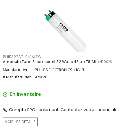
PHIF32T8TL941ALTO
Ampoule Tube Fluorescent 32 Watts 48 po T8 Alto 4100°K
Manufacturier :
PHILIPS ELECTRONICS -LIGHT
# Manufacturier :
479626
En inventaire
Compte PRO seulement. Contactez votre succursale
VOIR LES DÉTAILS