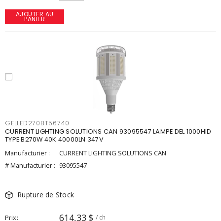
AJOUTER AU
PANIER
GELLED270BT56740
CURRENT LIGHTING SOLUTIONS CAN 93095547 LAMPE DEL 1000HID
TYPE B270W 40K 40000LN 347V
Manufacturier :
CURRENT LIGHTING SOLUTIONS CAN
# Manufacturier :
93095547
Rupture de Stock
614,33 $
Prix
/ ch