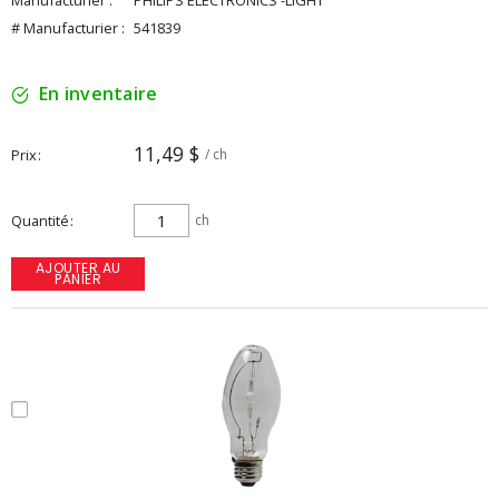
Manufacturier :
PHILIPS ELECTRONICS -LIGHT
# Manufacturier :
541839
En inventaire
11,49 $
Prix
/ ch
Quantité
ch
AJOUTER AU
PANIER