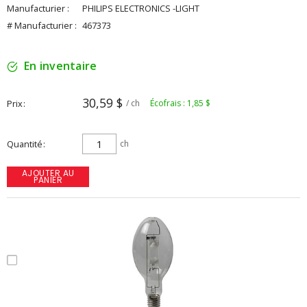
Manufacturier :
PHILIPS ELECTRONICS -LIGHT
# Manufacturier :
467373
En inventaire
30,59 $
Prix
/ ch
Écofrais : 1,85 $
Quantité
ch
AJOUTER AU
PANIER