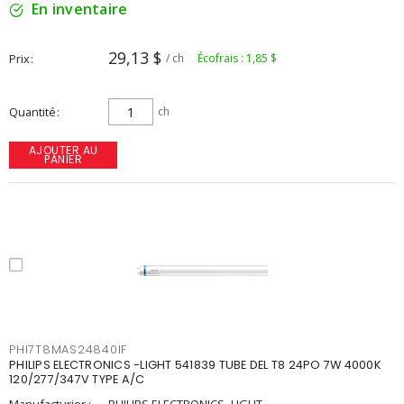
En inventaire
29,13 $
Prix
/ ch
Écofrais : 1,85 $
Quantité
ch
AJOUTER AU
PANIER
PHI7T8MAS24840IF
PHILIPS ELECTRONICS -LIGHT 541839 TUBE DEL T8 24PO 7W 4000K
120/277/347V TYPE A/C