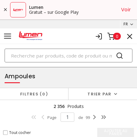
Lumen
Voir
Gratuit – sur Google Play
FR
0
PRODUITS
éclairage
Ampoules
FILTRES
0
TRIER PAR
2 356
Produits
Page
de
99
AJOUTER AU
Tout cocher
PANIER