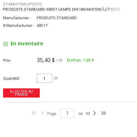
STAMH70WUPSSTD
PRODUITS STANDARD 68517 LAMPE DHI HM MH70W/U/PSSTD
Manufacturier :
PRODUITS STANDARD
# Manufacturier :
68517
En inventaire
35,40 $
Prix
/ ch
Écofrais : 1,85 $
Quantité
ch
AJOUTER AU
PANIER
Page
de
99