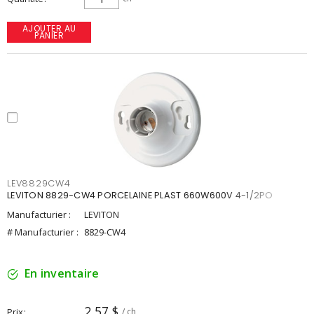
AJOUTER AU
PANIER
LEV8829CW4
LEVITON 8829-CW4 PORCELAINE PLAST 660W600V 4-1/2PO
Manufacturier :
LEVITON
# Manufacturier :
8829-CW4
En inventaire
2,57 $
Prix
/ ch