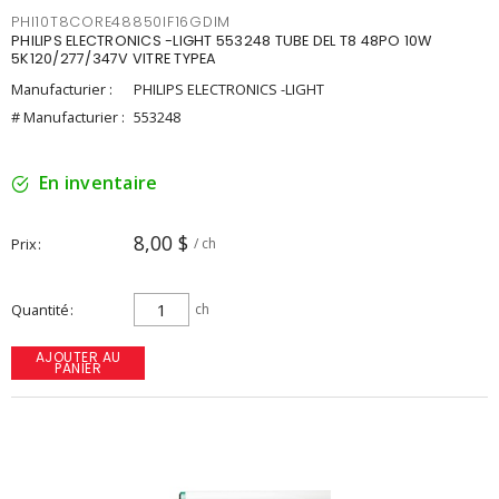
PHI10T8CORE48850IF16GDIM
PHILIPS ELECTRONICS -LIGHT 553248 TUBE DEL T8 48PO 10W
5K120/277/347V VITRE TYPEA
Manufacturier :
PHILIPS ELECTRONICS -LIGHT
# Manufacturier :
553248
En inventaire
8,00 $
Prix
/ ch
Quantité
ch
AJOUTER AU
PANIER