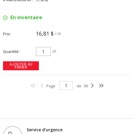
En inventaire
16,81 $
Prix
/ ch
Quantité
ch
AJOUTER AU
PANIER
Page
de
99
Service d'urgence