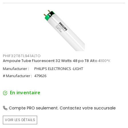
PHIF32T8TL941ALTO
Ampoule Tube Fluorescent 32 Watts 48 po T8 Alto 4100°K
Manufacturier :
PHILIPS ELECTRONICS -LIGHT
# Manufacturier :
479626
En inventaire
Compte PRO seulement. Contactez votre succursale
VOIR LES DÉTAILS