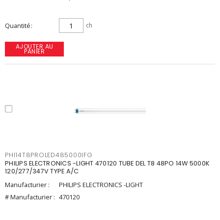
Quantité
ch
AJOUTER AU
PANIER
PHI14T8PROLED485000IFG
PHILIPS ELECTRONICS -LIGHT 470120 TUBE DEL T8 48PO 14W 5000K
120/277/347V TYPE A/C
Manufacturier :
PHILIPS ELECTRONICS -LIGHT
# Manufacturier :
470120