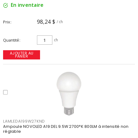
En inventaire
98,24 $
Prix
/ ch
Quantité
ch
AJOUTER AU
PANIER
LAMLEDA199W27KND
Ampoule NOVOLED A19 DEL 9.5W 2700°K 800LM à intensité non
réglable