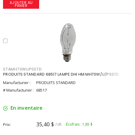
AJOUTER AU
PANIER
STAMH70WUPSSTD
PRODUITS STANDARD 68517 LAMPE DHI HM MH70W/U/PSSTD
Manufacturier :
PRODUITS STANDARD
# Manufacturier :
68517
En inventaire
35,40 $
Prix
/ ch
Écofrais : 1,85 $