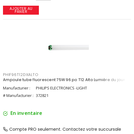
AJOUTER AU
PANIER
PHIF96T12DXALTO
Ampoule tube fluorescent 75W 96 po T12 Alto Lumière du jour
Manufacturier :
PHILIPS ELECTRONICS -LIGHT
# Manufacturier :
372821
En inventaire
Compte PRO seulement. Contactez votre succursale