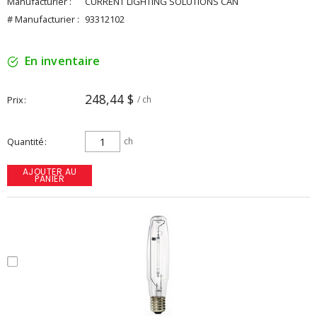
Manufacturier :
CURRENT LIGHTING SOLUTIONS CAN
# Manufacturier :
93312102
En inventaire
248,44 $
Prix
/ ch
Quantité
ch
AJOUTER AU
PANIER