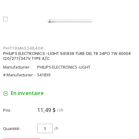
PHI7T8MAS24840IF
PHILIPS ELECTRONICS -LIGHT 541839 TUBE DEL T8 24PO 7W 4000K
120/277/347V TYPE A/C
Manufacturier :
PHILIPS ELECTRONICS -LIGHT
# Manufacturier :
541839
En inventaire
11,49 $
Prix
/ ch
Quantité
ch