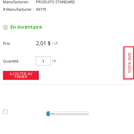
Manufacturier :
PRODUITS STANDARD
# Manufacturier :
69775
En inventaire
2,01 $
Prix
/ ch
Votre avis
Quantité
ch
AJOUTER AU
PANIER