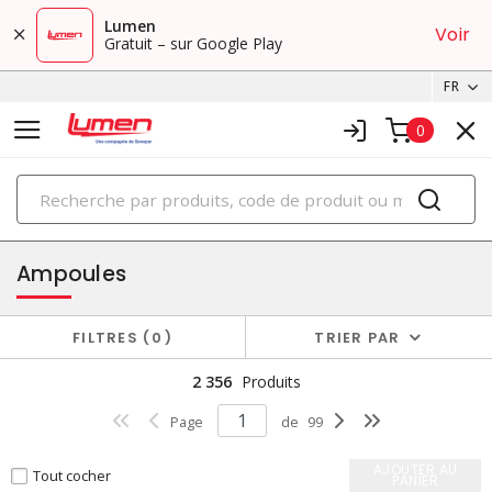
Lumen
Voir
Gratuit – sur Google Play
FR
0
PRODUITS
éclairage
Ampoules
FILTRES
0
TRIER PAR
2 356
Produits
Page
de
99
AJOUTER AU
Tout cocher
PANIER