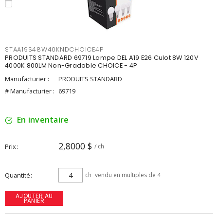
STAA19S48W40KNDCHOICE4P
PRODUITS STANDARD 69719 Lampe DEL A19 E26 Culot 8W 120V
4000K 800LM Non-Gradable CHOICE - 4P
Manufacturier :
PRODUITS STANDARD
# Manufacturier :
69719
En inventaire
2,8000 $
Prix
/ ch
Quantité
ch
vendu en multiples de 4
AJOUTER AU
PANIER