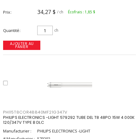
34,27 $
Prix
/ ch
Écofrais : 1,85 $
Quantité
ch
AJOUTER AU
PANIER
PHI15T8COR48840MF21G347V
PHILIPS ELECTRONICS -LIGHT 579292 TUBE DEL T8 48PO 15W 4 000K
120/347V TYPE B DLC
Manufacturier :
PHILIPS ELECTRONICS -LIGHT
# Manufacturier :
579292