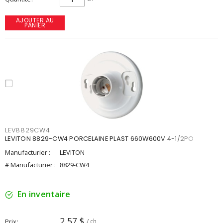
AJOUTER AU
PANIER
LEV8829CW4
LEVITON 8829-CW4 PORCELAINE PLAST 660W600V 4-1/2PO
Manufacturier :
LEVITON
# Manufacturier :
8829-CW4
En inventaire
2,57 $
Prix
/ ch