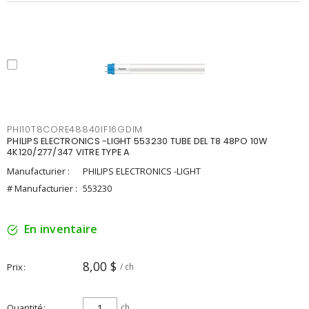
PHI10T8CORE48840IF16GDIM
PHILIPS ELECTRONICS -LIGHT 553230 TUBE DEL T8 48PO 10W
4K120/277/347 VITRE TYPE A
Manufacturier :
PHILIPS ELECTRONICS -LIGHT
# Manufacturier :
553230
En inventaire
8,00 $
Prix
/ ch
Quantité
ch