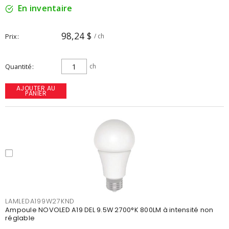
En inventaire
98,24 $
Prix
/ ch
Quantité
ch
AJOUTER AU
PANIER
LAMLEDA199W27KND
Ampoule NOVOLED A19 DEL 9.5W 2700°K 800LM à intensité non
réglable