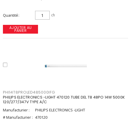
Quantité
ch
AJOUTER AU
PANIER
PHI14T8PROLED485000IFG
PHILIPS ELECTRONICS -LIGHT 470120 TUBE DEL T8 48PO 14W 5000K
120/277/347V TYPE A/C
Manufacturier :
PHILIPS ELECTRONICS -LIGHT
# Manufacturier :
470120