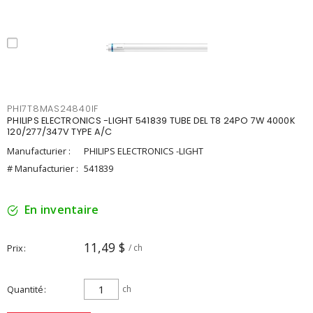
PHI7T8MAS24840IF
PHILIPS ELECTRONICS -LIGHT 541839 TUBE DEL T8 24PO 7W 4000K
120/277/347V TYPE A/C
Manufacturier :
PHILIPS ELECTRONICS -LIGHT
# Manufacturier :
541839
En inventaire
11,49 $
Prix
/ ch
Quantité
ch