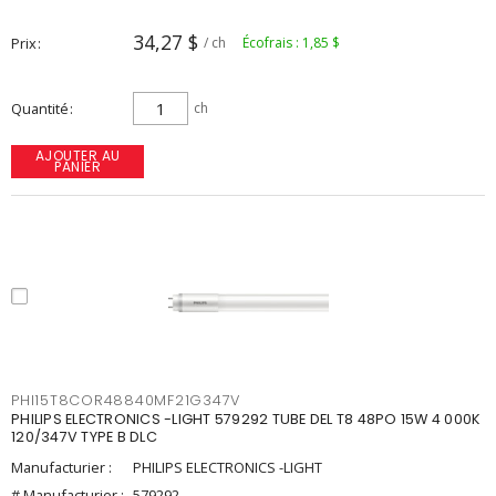
34,27 $
Prix
/ ch
Écofrais : 1,85 $
Quantité
ch
AJOUTER AU
PANIER
PHI15T8COR48840MF21G347V
PHILIPS ELECTRONICS -LIGHT 579292 TUBE DEL T8 48PO 15W 4 000K
120/347V TYPE B DLC
Manufacturier :
PHILIPS ELECTRONICS -LIGHT
# Manufacturier :
579292