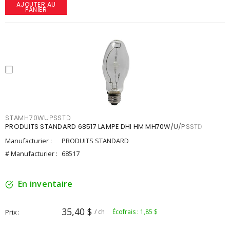
AJOUTER AU
PANIER
STAMH70WUPSSTD
PRODUITS STANDARD 68517 LAMPE DHI HM MH70W/U/PSSTD
Manufacturier :
PRODUITS STANDARD
# Manufacturier :
68517
En inventaire
35,40 $
Prix
/ ch
Écofrais : 1,85 $