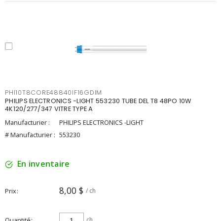
PHI10T8CORE48840IF16GDIM
PHILIPS ELECTRONICS -LIGHT 553230 TUBE DEL T8 48PO 10W
4K120/277/347 VITRE TYPE A
Manufacturier :
PHILIPS ELECTRONICS -LIGHT
# Manufacturier :
553230
En inventaire
8,00 $
Prix
/ ch
Quantité
ch