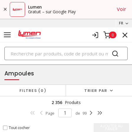
Lumen
Voir
Gratuit – sur Google Play
FR
0
PRODUITS
éclairage
Ampoules
FILTRES
0
TRIER PAR
2 356
Produits
Page
de
99
AJOUTER AU
Tout cocher
PANIER