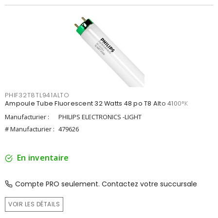
PHIF32T8TL941ALTO
Ampoule Tube Fluorescent 32 Watts 48 po T8 Alto 4100°K
Manufacturier :
PHILIPS ELECTRONICS -LIGHT
# Manufacturier :
479626
En inventaire
Compte PRO seulement. Contactez votre succursale
VOIR LES DÉTAILS