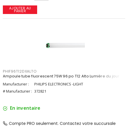
AJOUTER AU
PANIER
PHIF96T12DXALTO
Ampoule tube fluorescent 75W 96 po T12 Alto Lumière du jour
Manufacturier :
PHILIPS ELECTRONICS -LIGHT
# Manufacturier :
372821
En inventaire
Compte PRO seulement. Contactez votre succursale