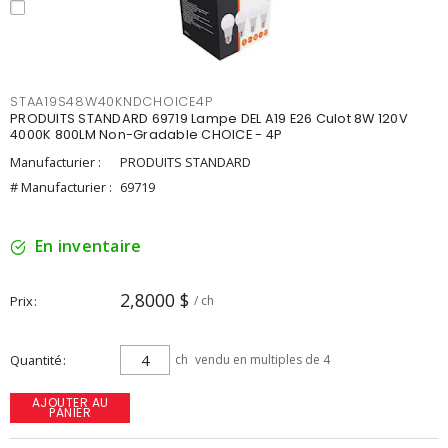
STAA19S48W40KNDCHOICE4P
PRODUITS STANDARD 69719 Lampe DEL A19 E26 Culot 8W 120V
4000K 800LM Non-Gradable CHOICE - 4P
Manufacturier :
PRODUITS STANDARD
# Manufacturier :
69719
En inventaire
2,8000 $
Prix
/ ch
Quantité
ch
vendu en multiples de 4
AJOUTER AU
PANIER