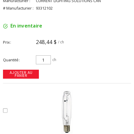
Manufacturier :
CURRENT LIGHTING SOLUTIONS CAN
# Manufacturier :
93312102
En inventaire
248,44 $
Prix
/ ch
Quantité
ch
AJOUTER AU
PANIER