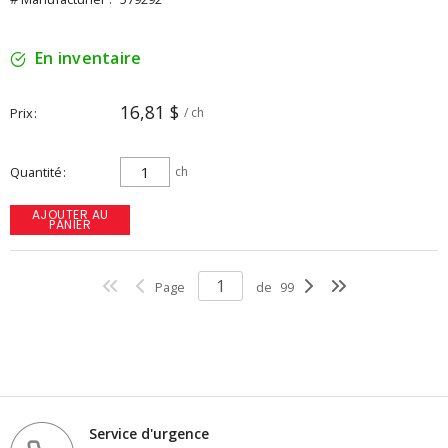
En inventaire
16,81 $
Prix
/ ch
Quantité
ch
AJOUTER AU
PANIER
Page
de
99
Service d'urgence