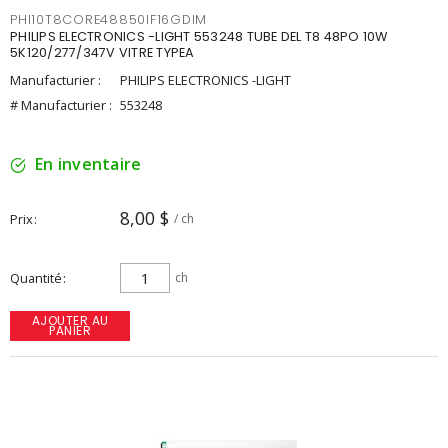
PHI10T8CORE48850IF16GDIM
PHILIPS ELECTRONICS -LIGHT 553248 TUBE DEL T8 48PO 10W
5K120/277/347V VITRE TYPEA
Manufacturier :
PHILIPS ELECTRONICS -LIGHT
# Manufacturier :
553248
En inventaire
8,00 $
Prix
/ ch
Quantité
ch
AJOUTER AU
PANIER