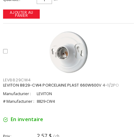
AJOUTER AU
PANIER
LEV8829CW4
LEVITON 8829-CW4 PORCELAINE PLAST 660W600V 4-1/2PO
Manufacturier :
LEVITON
# Manufacturier :
8829-CW4
En inventaire
2,57 $
Prix
/ ch