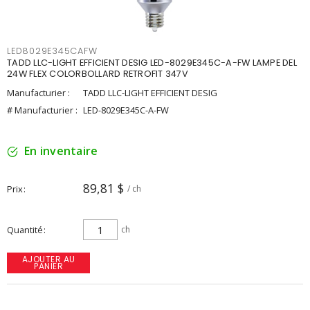
LED8029E345CAFW
TADD LLC-LIGHT EFFICIENT DESIG LED-8029E345C-A-FW LAMPE DEL
24W FLEX COLORBOLLARD RETROFIT 347V
Manufacturier :
TADD LLC-LIGHT EFFICIENT DESIG
# Manufacturier :
LED-8029E345C-A-FW
En inventaire
89,81 $
Prix
/ ch
Quantité
ch
AJOUTER AU
PANIER