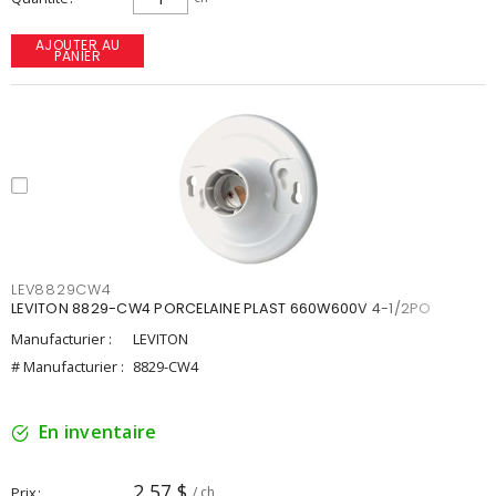
AJOUTER AU
PANIER
LEV8829CW4
LEVITON 8829-CW4 PORCELAINE PLAST 660W600V 4-1/2PO
Manufacturier :
LEVITON
# Manufacturier :
8829-CW4
En inventaire
2,57 $
Prix
/ ch