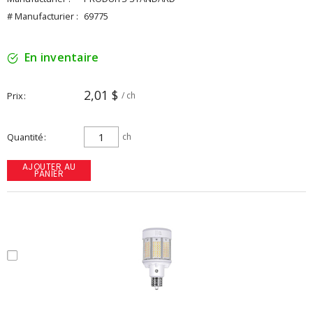
# Manufacturier :
69775
En inventaire
2,01 $
Prix
/ ch
Quantité
ch
AJOUTER AU
PANIER