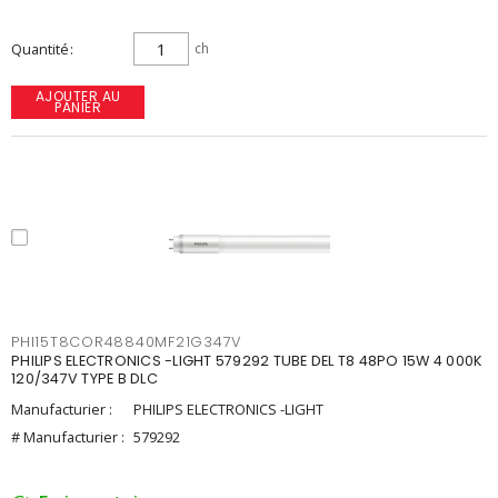
Quantité
ch
AJOUTER AU
PANIER
PHI15T8COR48840MF21G347V
PHILIPS ELECTRONICS -LIGHT 579292 TUBE DEL T8 48PO 15W 4 000K
120/347V TYPE B DLC
Manufacturier :
PHILIPS ELECTRONICS -LIGHT
# Manufacturier :
579292