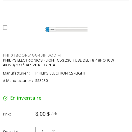
PHI10T8CORE48840IF16GDIM
PHILIPS ELECTRONICS -LIGHT 553230 TUBE DEL T8 48PO 10W
4K120/277/347 VITRE TYPE A
Manufacturier :
PHILIPS ELECTRONICS -LIGHT
# Manufacturier :
553230
En inventaire
8,00 $
Prix
/ ch
Quantité
ch