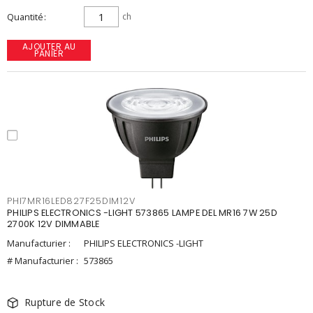
Quantité
ch
AJOUTER AU
PANIER
PHI7MR16LED827F25DIM12V
PHILIPS ELECTRONICS -LIGHT 573865 LAMPE DEL MR16 7W 25D
2700K 12V DIMMABLE
Manufacturier :
PHILIPS ELECTRONICS -LIGHT
# Manufacturier :
573865
Rupture de Stock