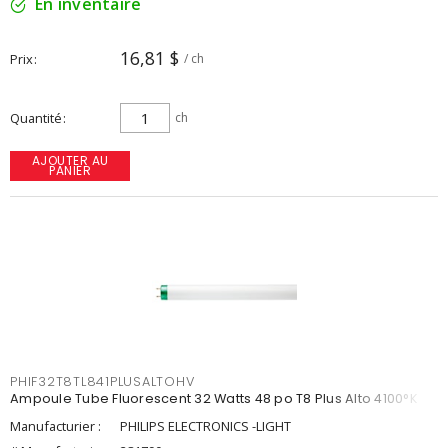
En inventaire
16,81 $
Prix
/ ch
Quantité
ch
AJOUTER AU
PANIER
PHIF32T8TL841PLUSALTOHV
Ampoule Tube Fluorescent 32 Watts 48 po T8 Plus Alto 4100°K
Manufacturier :
PHILIPS ELECTRONICS -LIGHT