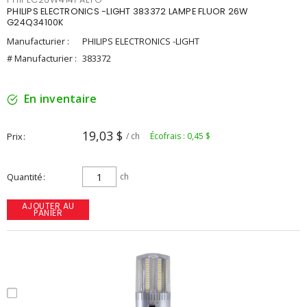
PHILIPS ELECTRONICS -LIGHT 383372 LAMPE FLUOR 26W
G24Q34100K
Manufacturier :
PHILIPS ELECTRONICS -LIGHT
# Manufacturier :
383372
En inventaire
19,03 $
Prix
/ ch
Écofrais : 0,45 $
Quantité
ch
AJOUTER AU
PANIER