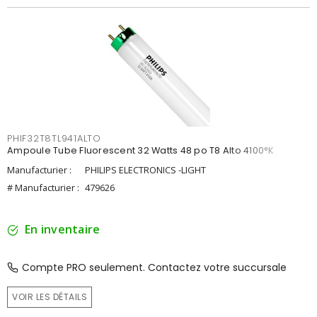
PHIF32T8TL941ALTO
Ampoule Tube Fluorescent 32 Watts 48 po T8 Alto 4100°K
Manufacturier :
PHILIPS ELECTRONICS -LIGHT
# Manufacturier :
479626
En inventaire
Compte PRO seulement. Contactez votre succursale
VOIR LES DÉTAILS