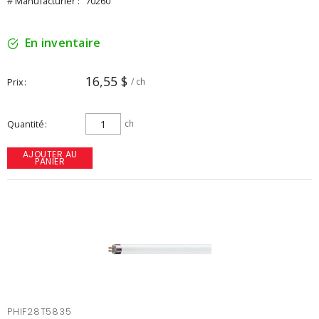
# Manufacturier :
70260
En inventaire
16,55 $
Prix
/ ch
Quantité
ch
AJOUTER AU
PANIER
PHIF28T5835