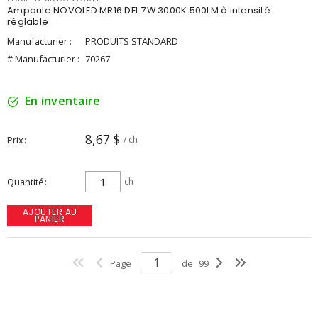
Ampoule NOVOLED MR16 DEL 7W 3000K 500LM à intensité
réglable
Manufacturier :
PRODUITS STANDARD
# Manufacturier :
70267
En inventaire
8,67 $
Prix
/ ch
Quantité
ch
AJOUTER AU
PANIER
Page
de
99