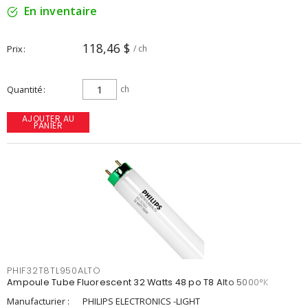
En inventaire
118,46 $
Prix
/ ch
Quantité
ch
AJOUTER AU
PANIER
PHIF32T8TL950ALTO
Ampoule Tube Fluorescent 32 Watts 48 po T8 Alto 5000°K
Manufacturier :
PHILIPS ELECTRONICS -LIGHT