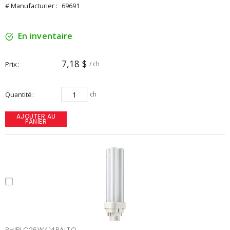
# Manufacturier :
69691
En inventaire
7,18 $
Prix
/ ch
Quantité
ch
AJOUTER AU
PANIER
PHIPLC26W414PALTO