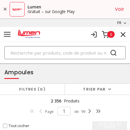
Lumen
Voir
Gratuit – sur Google Play
FR
0
PRODUITS
éclairage
Ampoules
FILTRES
0
TRIER PAR
2 356
Produits
Page
de
99
AJOUTER AU
Tout cocher
PANIER