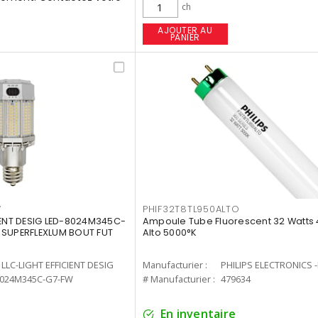
ch
AJOUTER AU
PANIER
W
PHIF32T8TL950ALTO
IENT DESIG LED-8024M345C-
Ampoule Tube Fluorescent 32 Watts 
 SUPERFLEXLUM BOUT FUT
Alto 5000°K
LLC-LIGHT EFFICIENT DESIG
Manufacturier :
PHILIPS ELECTRONICS 
8024M345C-G7-FW
# Manufacturier :
479634
En inventaire