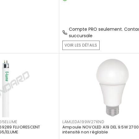
Compte PRO seulement. Contac
succursale
VOIR LES DÉTAILS
G5ELUME
LAMLEDA199W27KND
69289 FLUORESCENT
Ampoule NOVOLED A19 DEL 9.5W 2700
G5/ELUME
intensité non réglable