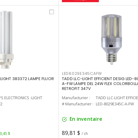
LED8029E345CAFW
-LIGHT 383372 LAMPE FLUOR
TADD LLC-LIGHT EFFICIENT DESIG LED-
A-FW LAMPE DEL 24W FLEX COLORBOL
RETROFIT 347V
PS ELECTRONICS -LIGHT
Manufacturier :
TADD LLC-LIGHT EFFICI
72
# Manufacturier :
LED-8029E345C-A-FW
En inventaire
89,81 $
 0,45 $
/ ch