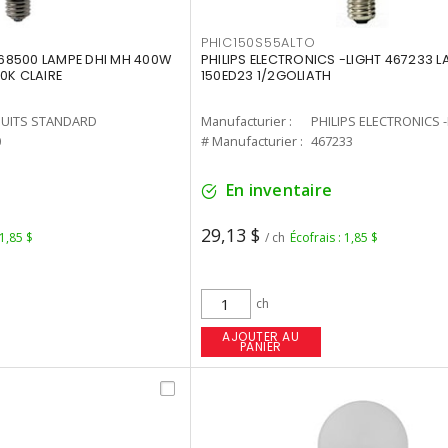
PHIC150S55ALTO
68500 LAMPE DHI MH 400W
PHILIPS ELECTRONICS -LIGHT 467233 
0K CLAIRE
150ED23 1/2GOLIATH
UITS STANDARD
Manufacturier :
PHILIPS ELECTRONICS 
0
# Manufacturier :
467233
En inventaire
29,13 $
 1,85 $
/ ch
Écofrais : 1,85 $
ch
AJOUTER AU
PANIER