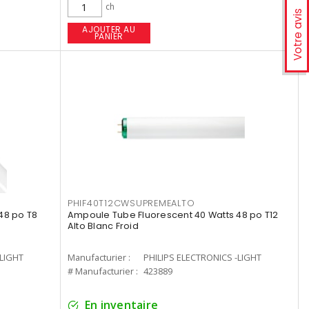
ch
Votre avis
AJOUTER AU
PANIER
PHIF40T12CWSUPREMEALTO
48 po T8
Ampoule Tube Fluorescent 40 Watts 48 po T12
Alto Blanc Froid
-LIGHT
Manufacturier :
PHILIPS ELECTRONICS -LIGHT
# Manufacturier :
423889
En inventaire