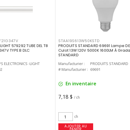
F21G347V
STAA19S613W50KSTD
-LIGHT 579292 TUBE DEL T8
PRODUITS STANDARD 69691 Lampe DEL
347V TYPE B DLC
Culot 13W 120V 5000K 1600LM À Grada
STANDARD
PS ELECTRONICS -LIGHT
Manufacturier :
PRODUITS STANDARD
92
# Manufacturier :
69691
En inventaire
7,18 $
/ ch
ch
AJOUTER AU
PANIER