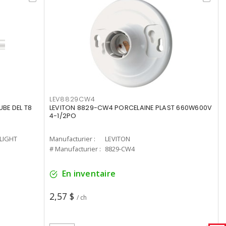
LEV8829CW4
UBE DEL T8
LEVITON 8829-CW4 PORCELAINE PLAST 660W600V
4-1/2PO
-LIGHT
Manufacturier :
LEVITON
# Manufacturier :
8829-CW4
En inventaire
2,57 $
/ ch