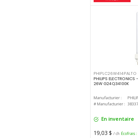
PHIPLC26W414PALTO
PHILIPS ELECTRONICS 
26W G24Q34100K
Manufacturier :
PHILI
# Manufacturier :
3833
En inventaire
19,03 $
/ ch
Écofrais :