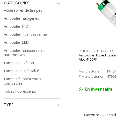
CATÉGORIES
Accessoires de lampes
Ampoules halogènes
Ampoules HID
Ampoules incandescentes
Ampoules LED
Ampoules miniatures et
PHIF32T8TL941ALTO
automotives
Ampoule Tube Fluores
Alto 4100°K
Lampes au xénon
Lampes de spécialité
Manufacturier :
PHILI
# Manufacturier :
4796
Lampes fluorescentes
compactes
En inventaire
Tubes fluorescents
TYPE
Compte PRO seul