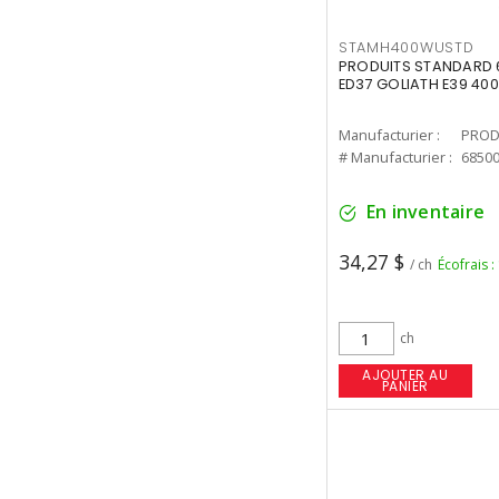
STAMH400WUSTD
PRODUITS STANDARD 
ED37 GOLIATH E39 400
Manufacturier :
PROD
# Manufacturier :
6850
En inventaire
34,27 $
/ ch
Écofrais :
ch
AJOUTER AU
PANIER