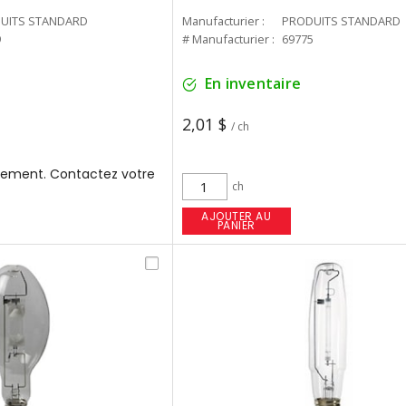
UITS STANDARD
Manufacturier :
PRODUITS STANDARD
9
# Manufacturier :
69775
En inventaire
2,01 $
/ ch
ement. Contactez votre
ch
AJOUTER AU
PANIER