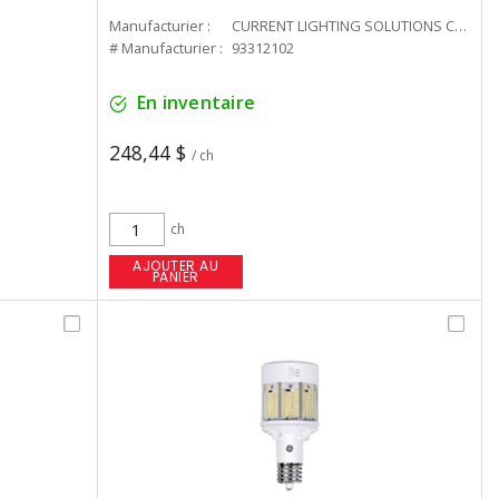
Manufacturier :
CURRENT LIGHTING SOLUTIONS CAN
# Manufacturier :
93312102
En inventaire
248,44 $
/ ch
ch
AJOUTER AU
PANIER