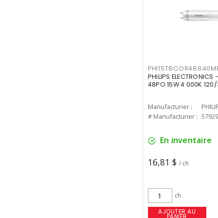
PHI15T8COR48840M
PHILIPS ELECTRONICS 
48PO 15W 4 000K 120/
Manufacturier :
PHILI
# Manufacturier :
5792
En inventaire
16,81 $
/ ch
ch
AJOUTER AU
PANIER