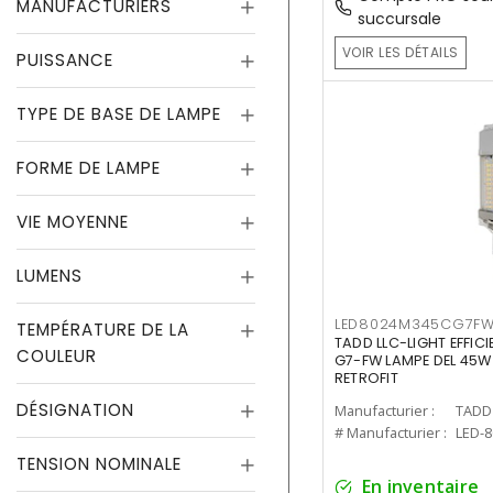
MANUFACTURIERS
succursale
VOIR LES DÉTAILS
PUISSANCE
TYPE DE BASE DE LAMPE
FORME DE LAMPE
VIE MOYENNE
LUMENS
LED8024M345CG7F
TEMPÉRATURE DE LA
TADD LLC-LIGHT EFFIC
COULEUR
G7-FW LAMPE DEL 45W
RETROFIT
DÉSIGNATION
Manufacturier :
TADD 
# Manufacturier :
LED-
TENSION NOMINALE
En inventaire