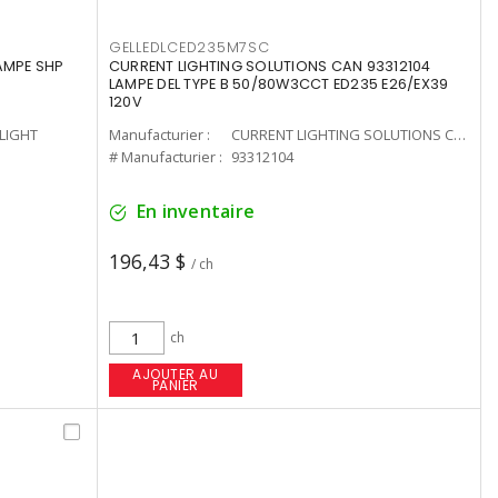
GELLEDLCED235M7SC
LAMPE SHP
CURRENT LIGHTING SOLUTIONS CAN 93312104
LAMPE DEL TYPE B 50/80W3CCT ED235 E26/EX39
120V
-LIGHT
Manufacturier :
CURRENT LIGHTING SOLUTIONS CAN
# Manufacturier :
93312104
En inventaire
196,43 $
/ ch
ch
AJOUTER AU
PANIER