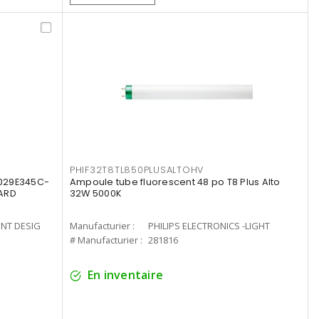
PHIF32T8TL850PLUSALTOHV
8029E345C-
Ampoule tube fluorescent 48 po T8 Plus Alto
LARD
32W 5000K
ENT DESIG
Manufacturier :
PHILIPS ELECTRONICS -LIGHT
# Manufacturier :
281816
En inventaire