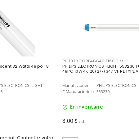
PHI10T8CORE48840IF16GDIM
cent 32 Watts 48 po T8
PHILIPS ELECTRONICS -LIGHT 553230 T
48PO 10W 4K120/277/347 VITRE TYPE A
PS ELECTRONICS -LIGHT
Manufacturier :
PHILIPS ELECTRONICS 
26
# Manufacturier :
553230
En inventaire
8,00 $
/ ch
ement. Contactez votre