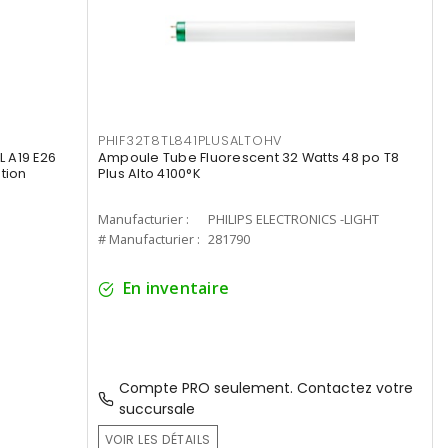
PHIF32T8TL841PLUSALTOHV
 A19 E26
Ampoule Tube Fluorescent 32 Watts 48 po T8
tion
Plus Alto 4100°K
Manufacturier :
PHILIPS ELECTRONICS -LIGHT
# Manufacturier :
281790
En inventaire
Compte PRO seulement. Contactez votre
succursale
VOIR LES DÉTAILS