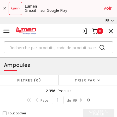
Lumen
Voir
Gratuit – sur Google Play
FR
0
PRODUITS
éclairage
Ampoules
FILTRES
0
TRIER PAR
2 356
Produits
Page
de
99
AJOUTER AU
Tout cocher
PANIER