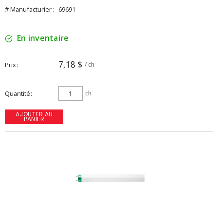
# Manufacturier :
69691
En inventaire
7,18 $
Prix
/ ch
Quantité
ch
AJOUTER AU
PANIER