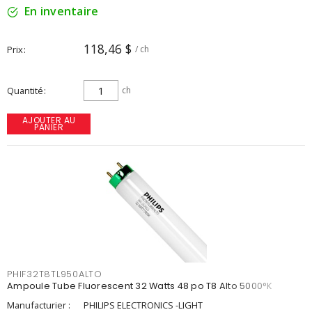
En inventaire
118,46 $
Prix
/ ch
Quantité
ch
AJOUTER AU
PANIER
PHIF32T8TL950ALTO
Ampoule Tube Fluorescent 32 Watts 48 po T8 Alto 5000°K
Manufacturier :
PHILIPS ELECTRONICS -LIGHT