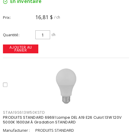
En inventaire
16,81 $
Prix
/ ch
Quantité
ch
AJOUTER AU
PANIER
STAA19S613W50KSTD
PRODUITS STANDARD 69691 Lampe DEL A19 E26 Culot 13W 120V
5000K 1600LM À Gradation STANDARD
Manufacturier :
PRODUITS STANDARD