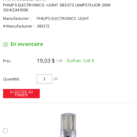
PHILIPS ELECTRONICS -LIGHT 383372 LAMPE FLUOR 26W
G24Q34100K
Manufacturier :
PHILIPS ELECTRONICS -LIGHT
# Manufacturier :
383372
En inventaire
19,03 $
Prix
/ ch
Écofrais : 0,45 $
Quantité
ch
AJOUTER AU
PANIER