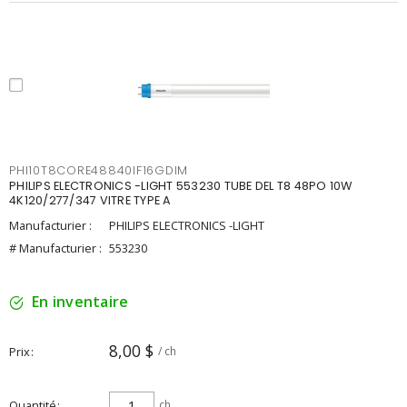
PHI10T8CORE48840IF16GDIM
PHILIPS ELECTRONICS -LIGHT 553230 TUBE DEL T8 48PO 10W
4K120/277/347 VITRE TYPE A
Manufacturier :
PHILIPS ELECTRONICS -LIGHT
# Manufacturier :
553230
En inventaire
8,00 $
Prix
/ ch
Quantité
ch