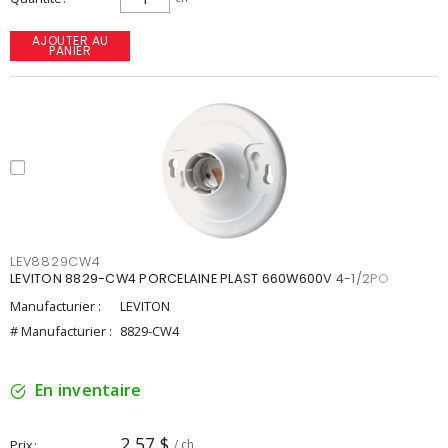
AJOUTER AU
PANIER
LEV8829CW4
LEVITON 8829-CW4 PORCELAINE PLAST 660W600V 4-1/2PO
Manufacturier :
LEVITON
# Manufacturier :
8829-CW4
En inventaire
2,57 $
Prix
/ ch