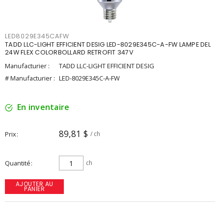
LED8029E345CAFW
TADD LLC-LIGHT EFFICIENT DESIG LED-8029E345C-A-FW LAMPE DEL
24W FLEX COLORBOLLARD RETROFIT 347V
Manufacturier :
TADD LLC-LIGHT EFFICIENT DESIG
# Manufacturier :
LED-8029E345C-A-FW
En inventaire
89,81 $
Prix
/ ch
Quantité
ch
AJOUTER AU
PANIER