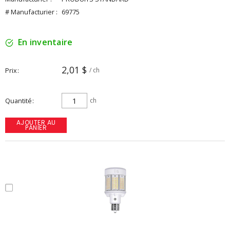
# Manufacturier :
69775
En inventaire
2,01 $
Prix
/ ch
Quantité
ch
AJOUTER AU
PANIER