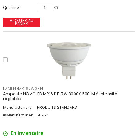
Quantité
ch
AJOUTER AU
PANIER
LAMLEDMR167W3KFL
Ampoule NOVOLED MR16 DEL 7W 3000K 500LM à intensité
réglable
Manufacturier :
PRODUITS STANDARD
# Manufacturier :
70267
En inventaire