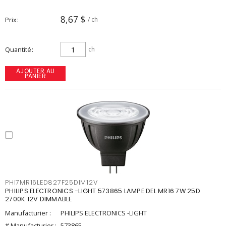
8,67 $
Prix
/ ch
Quantité
ch
AJOUTER AU
PANIER
PHI7MR16LED827F25DIM12V
PHILIPS ELECTRONICS -LIGHT 573865 LAMPE DEL MR16 7W 25D
2700K 12V DIMMABLE
Manufacturier :
PHILIPS ELECTRONICS -LIGHT
# Manufacturier :
573865