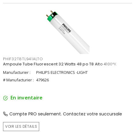
PHIF32T8TL941ALTO
Ampoule Tube Fluorescent 32 Watts 48 po T8 Alto 4100°K
Manufacturier :
PHILIPS ELECTRONICS -LIGHT
# Manufacturier :
479626
En inventaire
Compte PRO seulement. Contactez votre succursale
VOIR LES DÉTAILS