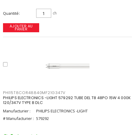
Quantité
ch
AJOUTER AU
PANIER
PHI15T8COR48840MF21G347V
PHILIPS ELECTRONICS -LIGHT 579292 TUBE DEL T8 48PO 15W 4 000K
120/347V TYPE B DLC
Manufacturier :
PHILIPS ELECTRONICS -LIGHT
# Manufacturier :
579292