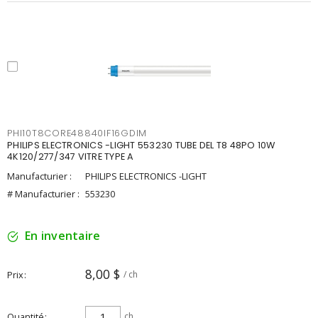
PHI10T8CORE48840IF16GDIM
PHILIPS ELECTRONICS -LIGHT 553230 TUBE DEL T8 48PO 10W
4K120/277/347 VITRE TYPE A
Manufacturier :
PHILIPS ELECTRONICS -LIGHT
# Manufacturier :
553230
En inventaire
8,00 $
Prix
/ ch
Quantité
ch