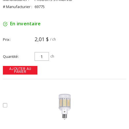
# Manufacturier :
69775
En inventaire
2,01 $
Prix
/ ch
Quantité
ch
AJOUTER AU
PANIER