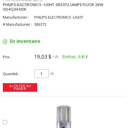
PHILIPS ELECTRONICS -LIGHT 383372 LAMPE FLUOR 26W
G24Q34100K
Manufacturier :
PHILIPS ELECTRONICS -LIGHT
# Manufacturier :
383372
En inventaire
19,03 $
Prix
/ ch
Écofrais : 0,45 $
Quantité
ch
AJOUTER AU
PANIER