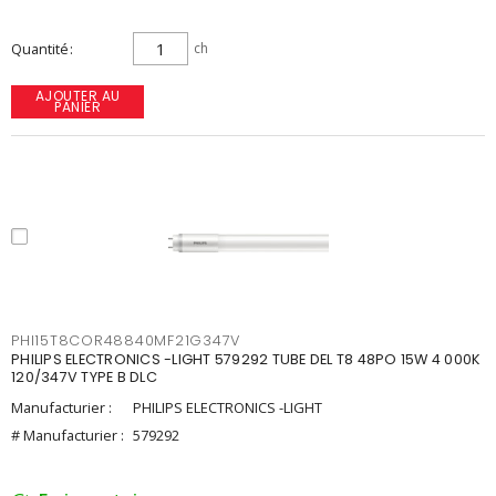
Quantité
ch
AJOUTER AU
PANIER
PHI15T8COR48840MF21G347V
PHILIPS ELECTRONICS -LIGHT 579292 TUBE DEL T8 48PO 15W 4 000K
120/347V TYPE B DLC
Manufacturier :
PHILIPS ELECTRONICS -LIGHT
# Manufacturier :
579292