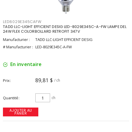
LED8029E345CAFW
TADD LLC-LIGHT EFFICIENT DESIG LED-8029E345C-A-FW LAMPE DEL
24W FLEX COLORBOLLARD RETROFIT 347V
Manufacturier :
TADD LLC-LIGHT EFFICIENT DESIG
# Manufacturier :
LED-8029E345C-A-FW
En inventaire
89,81 $
Prix
/ ch
Quantité
ch
AJOUTER AU
PANIER