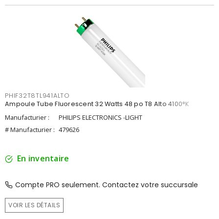
PHIF32T8TL941ALTO
Ampoule Tube Fluorescent 32 Watts 48 po T8 Alto 4100°K
Manufacturier :
PHILIPS ELECTRONICS -LIGHT
# Manufacturier :
479626
En inventaire
Compte PRO seulement. Contactez votre succursale
VOIR LES DÉTAILS