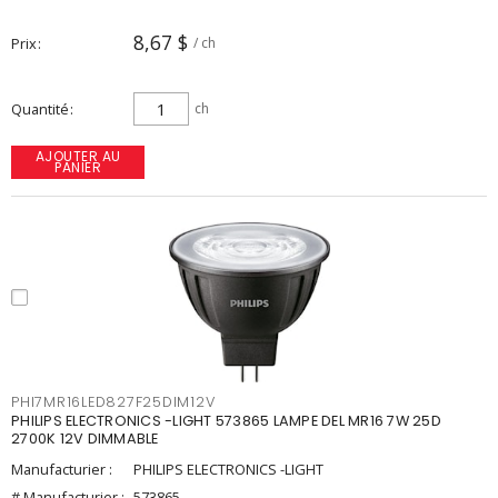
8,67 $
Prix
/ ch
Quantité
ch
AJOUTER AU
PANIER
PHI7MR16LED827F25DIM12V
PHILIPS ELECTRONICS -LIGHT 573865 LAMPE DEL MR16 7W 25D
2700K 12V DIMMABLE
Manufacturier :
PHILIPS ELECTRONICS -LIGHT
# Manufacturier :
573865