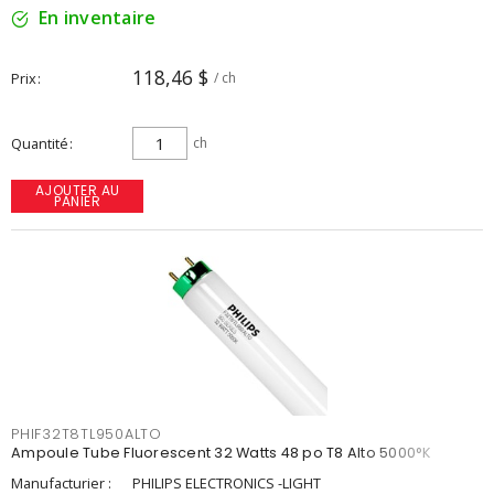
En inventaire
118,46 $
Prix
/ ch
Quantité
ch
AJOUTER AU
PANIER
PHIF32T8TL950ALTO
Ampoule Tube Fluorescent 32 Watts 48 po T8 Alto 5000°K
Manufacturier :
PHILIPS ELECTRONICS -LIGHT