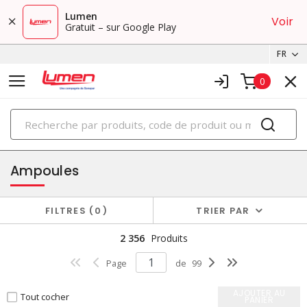
Lumen
Voir
Gratuit – sur Google Play
FR
0
PRODUITS
éclairage
Ampoules
FILTRES
0
TRIER PAR
2 356
Produits
Page
de
99
AJOUTER AU
Tout cocher
PANIER