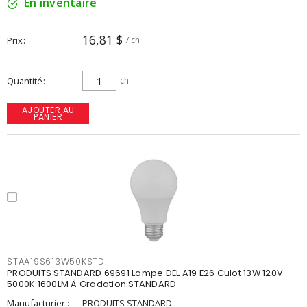
En inventaire
16,81 $
Prix
/ ch
Quantité
ch
AJOUTER AU
PANIER
STAA19S613W50KSTD
PRODUITS STANDARD 69691 Lampe DEL A19 E26 Culot 13W 120V
5000K 1600LM À Gradation STANDARD
Manufacturier :
PRODUITS STANDARD