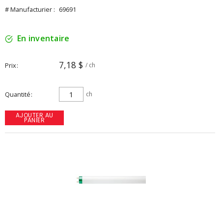
# Manufacturier :
69691
En inventaire
7,18 $
Prix
/ ch
Quantité
ch
AJOUTER AU
PANIER