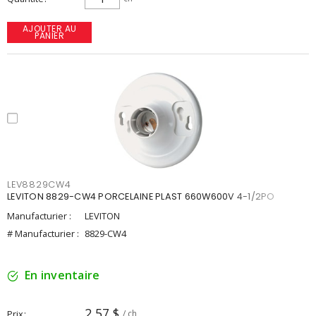
AJOUTER AU
PANIER
LEV8829CW4
LEVITON 8829-CW4 PORCELAINE PLAST 660W600V 4-1/2PO
Manufacturier :
LEVITON
# Manufacturier :
8829-CW4
En inventaire
2,57 $
Prix
/ ch