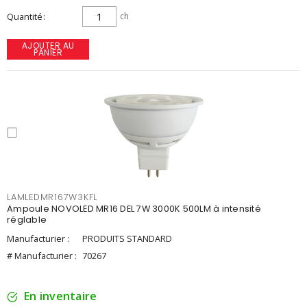
Quantité
ch
AJOUTER AU
PANIER
LAMLEDMR167W3KFL
Ampoule NOVOLED MR16 DEL 7W 3000K 500LM à intensité
réglable
Manufacturier :
PRODUITS STANDARD
# Manufacturier :
70267
En inventaire