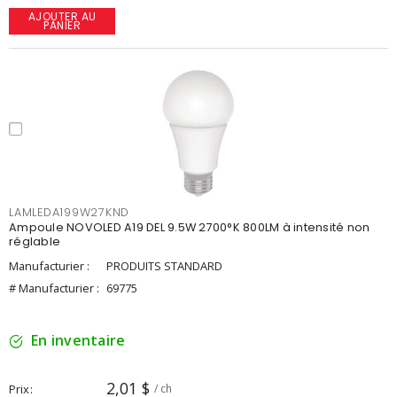
AJOUTER AU
PANIER
LAMLEDA199W27KND
Ampoule NOVOLED A19 DEL 9.5W 2700°K 800LM à intensité non
réglable
Manufacturier :
PRODUITS STANDARD
# Manufacturier :
69775
En inventaire
2,01 $
Prix
/ ch