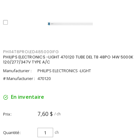
PHI14T8PROLED485000IFG
PHILIPS ELECTRONICS -LIGHT 470120 TUBE DEL T8 48PO 14W 5000K
120/277/347V TYPE A/C
Manufacturier :
PHILIPS ELECTRONICS -LIGHT
# Manufacturier :
470120
En inventaire
7,60 $
Prix
/ ch
Quantité
ch