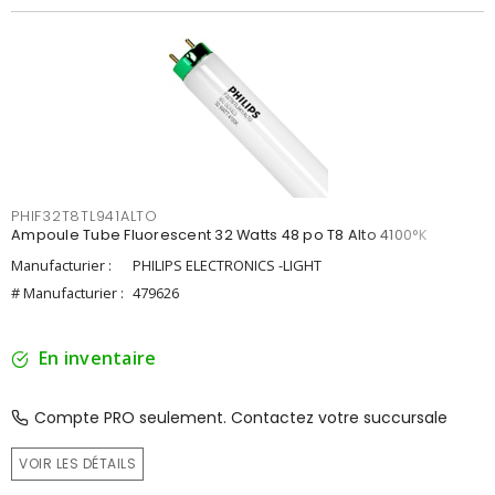
PHIF32T8TL941ALTO
Ampoule Tube Fluorescent 32 Watts 48 po T8 Alto 4100°K
Manufacturier :
PHILIPS ELECTRONICS -LIGHT
# Manufacturier :
479626
En inventaire
Compte PRO seulement. Contactez votre succursale
VOIR LES DÉTAILS