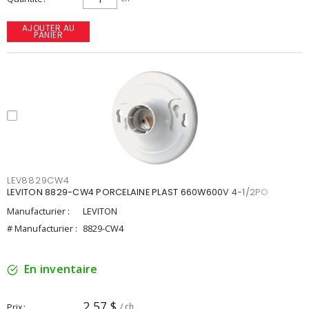
AJOUTER AU
PANIER
LEV8829CW4
LEVITON 8829-CW4 PORCELAINE PLAST 660W600V 4-1/2PO
Manufacturier :
LEVITON
# Manufacturier :
8829-CW4
En inventaire
2,57 $
Prix
/ ch