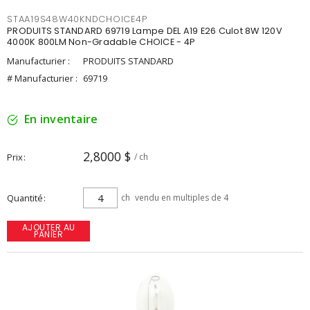
STAA19S48W40KNDCHOICE4P
PRODUITS STANDARD 69719 Lampe DEL A19 E26 Culot 8W 120V
4000K 800LM Non-Gradable CHOICE - 4P
Manufacturier :
PRODUITS STANDARD
# Manufacturier :
69719
En inventaire
2,8000 $
Prix
/ ch
Quantité
ch
vendu en multiples de 4
AJOUTER AU
PANIER