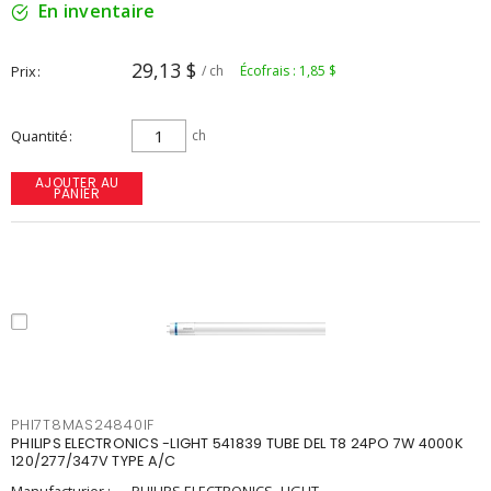
En inventaire
29,13 $
Prix
/ ch
Écofrais : 1,85 $
Quantité
ch
AJOUTER AU
PANIER
PHI7T8MAS24840IF
PHILIPS ELECTRONICS -LIGHT 541839 TUBE DEL T8 24PO 7W 4000K
120/277/347V TYPE A/C