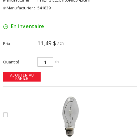
Manufacturier :
PHILIPS ELECTRONICS -LIGHT
# Manufacturier :
541839
En inventaire
11,49 $
Prix
/ ch
Quantité
ch
AJOUTER AU
PANIER