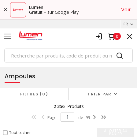
Lumen
Voir
Gratuit – sur Google Play
FR
0
PRODUITS
éclairage
Ampoules
FILTRES
0
TRIER PAR
2 356
Produits
Page
de
99
AJOUTER AU
Tout cocher
PANIER