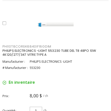
PHI10T8CORE48840IF16GDIM
PHILIPS ELECTRONICS -LIGHT 553230 TUBE DEL T8 48PO 10W
4K120/277/347 VITRE TYPE A
Manufacturier :
PHILIPS ELECTRONICS -LIGHT
# Manufacturier :
553230
En inventaire
8,00 $
Prix
/ ch
Quantité
ch