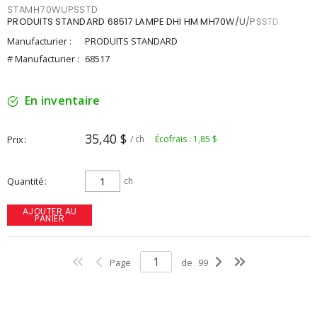
STAMH70WUPSSTD
PRODUITS STANDARD 68517 LAMPE DHI HM MH70W/U/PSSTD
Manufacturier :
PRODUITS STANDARD
# Manufacturier :
68517
En inventaire
35,40 $
Prix
/ ch
Écofrais : 1,85 $
Quantité
ch
AJOUTER AU
PANIER
Page
de
99