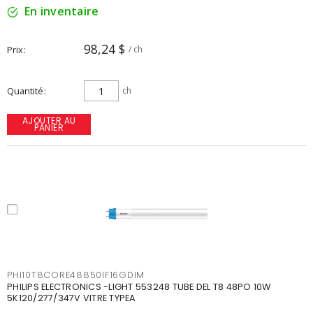
En inventaire
98,24 $
Prix
/ ch
Quantité
ch
AJOUTER AU
PANIER
PHI10T8CORE48850IF16GDIM
PHILIPS ELECTRONICS -LIGHT 553248 TUBE DEL T8 48PO 10W
5K120/277/347V VITRE TYPEA