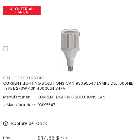
AJOUTER AU
PANIER
GELLED270BT56740
CURRENT LIGHTING SOLUTIONS CAN 93095547 LAMPE DEL 1000HID
TYPE B270W 40K 40000LN 347V
Manufacturier :
CURRENT LIGHTING SOLUTIONS CAN
# Manufacturier :
93095547
Rupture de Stock
614,33 $
Prix
/ ch