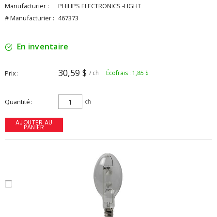
Manufacturier :
PHILIPS ELECTRONICS -LIGHT
# Manufacturier :
467373
En inventaire
30,59 $
Prix
/ ch
Écofrais : 1,85 $
Quantité
ch
AJOUTER AU
PANIER