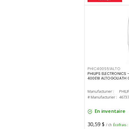
PHIC400S51ALTO
PHILIPS ELECTRONICS 
400E18 ALTOGOLIATH C
Manufacturier :
PHILI
# Manufacturier :
4673
En inventaire
30,59 $
/ ch
Écofrais :