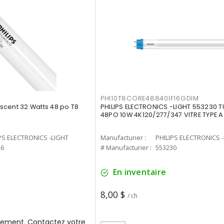
PHI10T8CORE48840IF16GDIM
cent 32 Watts 48 po T8
PHILIPS ELECTRONICS -LIGHT 553230 T
48PO 10W 4K120/277/347 VITRE TYPE A
PS ELECTRONICS -LIGHT
Manufacturier :
PHILIPS ELECTRONICS 
26
# Manufacturier :
553230
En inventaire
8,00 $
/ ch
ement. Contactez votre