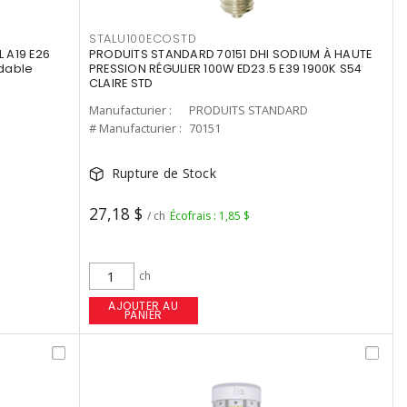
STALU100ECOSTD
 A19 E26
PRODUITS STANDARD 70151 DHI SODIUM À HAUTE
dable
PRESSION RÉGULIER 100W ED23.5 E39 1900K S54
CLAIRE STD
Manufacturier :
PRODUITS STANDARD
# Manufacturier :
70151
Rupture de Stock
27,18 $
/ ch
Écofrais : 1,85 $
ch
AJOUTER AU
PANIER