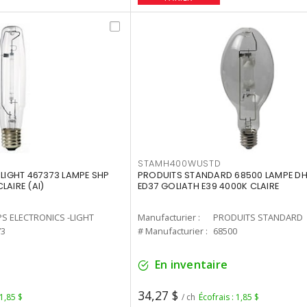
STAMH400WUSTD
-LIGHT 467373 LAMPE SHP
PRODUITS STANDARD 68500 LAMPE DH
LAIRE (AI)
ED37 GOLIATH E39 4000K CLAIRE
PS ELECTRONICS -LIGHT
Manufacturier :
PRODUITS STANDARD
73
# Manufacturier :
68500
En inventaire
34,27 $
 1,85 $
/ ch
Écofrais : 1,85 $