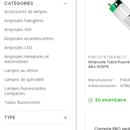
CATÉGORIES
Accessoires de lampes
Ampoules halogènes
Ampoules HID
Ampoules incandescentes
Ampoules LED
Ampoules miniatures et
PHIF32T8TL941ALTO
automotives
Ampoule Tube Fluores
Alto 4100°K
Lampes au xénon
Lampes de spécialité
Manufacturier :
PHILI
# Manufacturier :
4796
Lampes fluorescentes
compactes
En inventaire
Tubes fluorescents
TYPE
Compte PRO seul