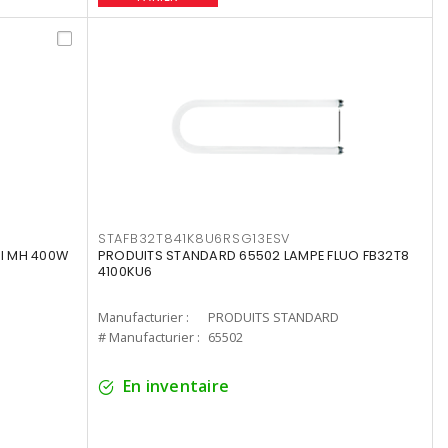
STAFB32T841K8U6RSG13ESV
I MH 400W
PRODUITS STANDARD 65502 LAMPE FLUO FB32T8
4100KU6
Manufacturier :
PRODUITS STANDARD
# Manufacturier :
65502
En inventaire