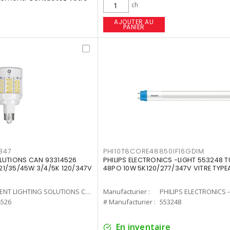
ch
AJOUTER AU
PANIER
347
PHI10T8CORE48850IF16GDIM
LUTIONS CAN 93314526
PHILIPS ELECTRONICS -LIGHT 553248 T
7 21/35/45W 3/4/5K 120/347V
48PO 10W 5K120/277/347V VITRE TYPE
CURRENT LIGHTING SOLUTIONS CAN
Manufacturier :
PHILIPS ELECTRONICS 
4526
# Manufacturier :
553248
En inventaire