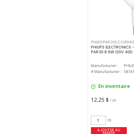
PHI85PAR30LCOR940
PHILIPS ELECTRONICS 
PAR30 8.5W 120V 40D
Manufacturier :
PHILI
# Manufacturier :
5874
En inventaire
12,25 $
/ ch
ch
AJOUTER AU
PANIER