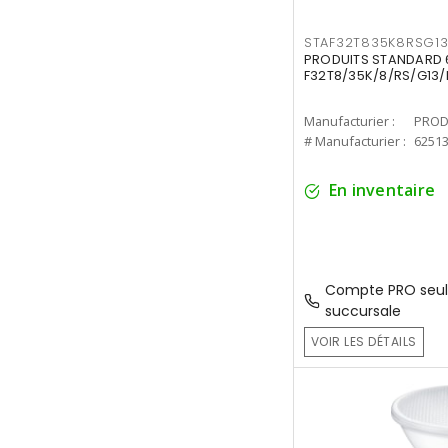
STAF32T835K8RSG1
PRODUITS STANDARD 6
F32T8/35K/8/RS/G13/
Manufacturier :
PROD
# Manufacturier :
6251
En inventaire
Compte PRO seul
succursale
VOIR LES DÉTAILS