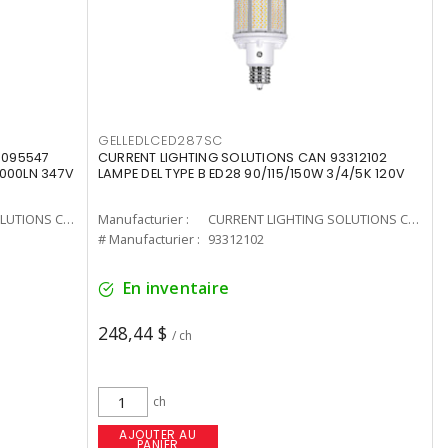
GELLEDLCED287SC
3095547
CURRENT LIGHTING SOLUTIONS CAN 93312102
0000LN 347V
LAMPE DEL TYPE B ED28 90/115/150W 3/4/5K 120V
CURRENT LIGHTING SOLUTIONS CAN
Manufacturier :
CURRENT LIGHTING SOLUTIONS CAN
# Manufacturier :
93312102
En inventaire
248,44 $
/ ch
ch
AJOUTER AU
PANIER