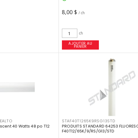
8,00 $
/ ch
ch
AJOUTER AU
PANIER
EALTO
STAF40T1265K9RSG13STD
cent 40 Watts 48 po T12
PRODUITS STANDARD 64253 FLUORES
F40T12/65K/9/RS/G13/STD