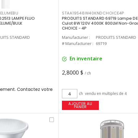
3ELUMEBU
STAA19S48W40KNDCHOICE4P
2513 LAMPE FLUO
PRODUITS STANDARD 69719 Lampe DEL
ELUME/BULK
Culot 8W 120V 4000K 800LM Non-Gra
CHOICE - 4P
UITS STANDARD
Manufacturier :
PRODUITS STANDARD
3
# Manufacturier :
69719
En inventaire
2,8000 $
/ ch
ement. Contactez votre
ch
vendu en multiples de 4
AJOUTER AU
PANIER