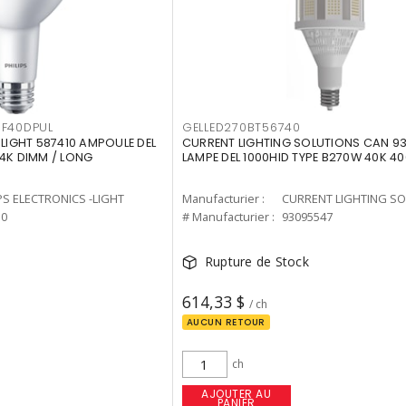
F40DPUL
GELLED270BT56740
-LIGHT 587410 AMPOULE DEL
CURRENT LIGHTING SOLUTIONS CAN 9
 4K DIMM / LONG
LAMPE DEL 1000HID TYPE B270W 40K 4
PS ELECTRONICS -LIGHT
Manufacturier :
10
# Manufacturier :
93095547
Rupture de Stock
614,33 $
/ ch
AUCUN RETOUR
ch
AJOUTER AU
PANIER