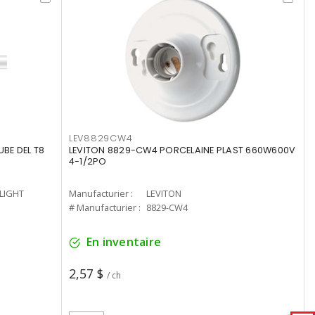
LEV8829CW4
UBE DEL T8
LEVITON 8829-CW4 PORCELAINE PLAST 660W600V
4-1/2PO
-LIGHT
Manufacturier :
LEVITON
# Manufacturier :
8829-CW4
En inventaire
2,57 $
/ ch