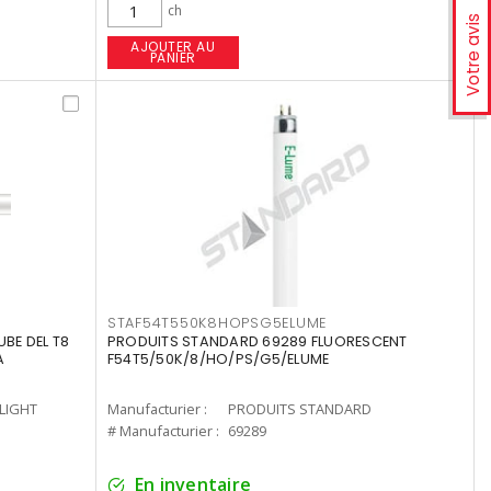
ch
Votre avis
AJOUTER AU
PANIER
STAF54T550K8HOPSG5ELUME
UBE DEL T8
PRODUITS STANDARD 69289 FLUORESCENT
A
F54T5/50K/8/HO/PS/G5/ELUME
-LIGHT
Manufacturier :
PRODUITS STANDARD
# Manufacturier :
69289
En inventaire