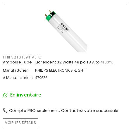
PHIF32T8TL941ALTO
Ampoule Tube Fluorescent 32 Watts 48 po T8 Alto 4100°K
Manufacturier :
PHILIPS ELECTRONICS -LIGHT
# Manufacturier :
479626
En inventaire
Compte PRO seulement. Contactez votre succursale
VOIR LES DÉTAILS