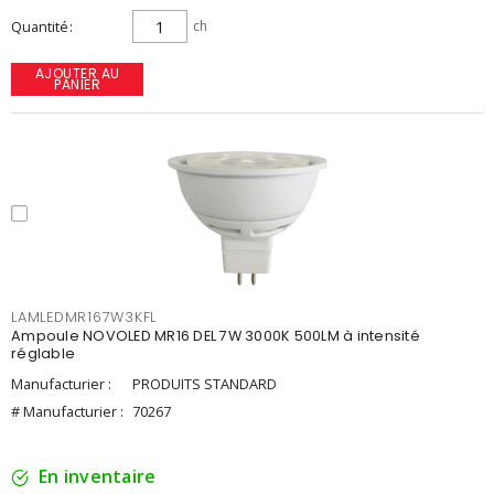
Quantité
ch
AJOUTER AU
PANIER
LAMLEDMR167W3KFL
Ampoule NOVOLED MR16 DEL 7W 3000K 500LM à intensité
réglable
Manufacturier :
PRODUITS STANDARD
# Manufacturier :
70267
En inventaire