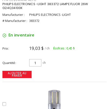
PHILIPS ELECTRONICS -LIGHT 383372 LAMPE FLUOR 26W
G24Q34100K
Manufacturier :
PHILIPS ELECTRONICS -LIGHT
# Manufacturier :
383372
En inventaire
19,03 $
Prix
/ ch
Écofrais : 0,45 $
Quantité
ch
AJOUTER AU
PANIER