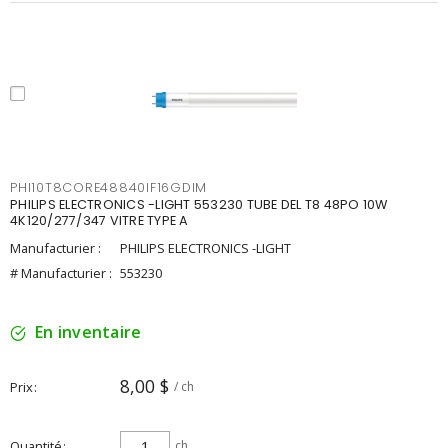
PHI10T8CORE48840IF16GDIM
PHILIPS ELECTRONICS -LIGHT 553230 TUBE DEL T8 48PO 10W
4K120/277/347 VITRE TYPE A
Manufacturier :
PHILIPS ELECTRONICS -LIGHT
# Manufacturier :
553230
En inventaire
8,00 $
Prix
/ ch
Quantité
ch