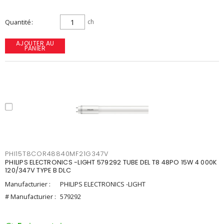
Quantité
ch
AJOUTER AU
PANIER
PHI15T8COR48840MF21G347V
PHILIPS ELECTRONICS -LIGHT 579292 TUBE DEL T8 48PO 15W 4 000K
120/347V TYPE B DLC
Manufacturier :
PHILIPS ELECTRONICS -LIGHT
# Manufacturier :
579292