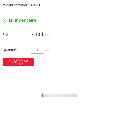
# Manufacturier :
69691
En inventaire
7,18 $
Prix
/ ch
Quantité
ch
AJOUTER AU
PANIER