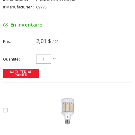
# Manufacturier :
69775
En inventaire
2,01 $
Prix
/ ch
Quantité
ch
AJOUTER AU
PANIER