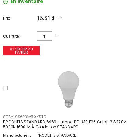
En inventaire
16,81 $
Prix
/ ch
Quantité
ch
AJOUTER AU
PANIER
STAA19S613W50KSTD
PRODUITS STANDARD 69691 Lampe DEL A19 E26 Culot 13W 120V
5000K 1600LM À Gradation STANDARD
Manufacturier :
PRODUITS STANDARD