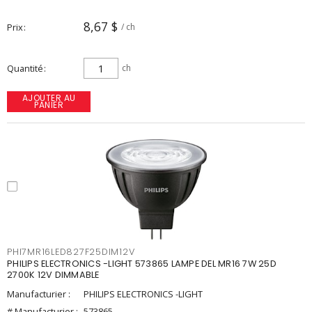
8,67 $
Prix
/ ch
Quantité
ch
AJOUTER AU
PANIER
PHI7MR16LED827F25DIM12V
PHILIPS ELECTRONICS -LIGHT 573865 LAMPE DEL MR16 7W 25D
2700K 12V DIMMABLE
Manufacturier :
PHILIPS ELECTRONICS -LIGHT
# Manufacturier :
573865