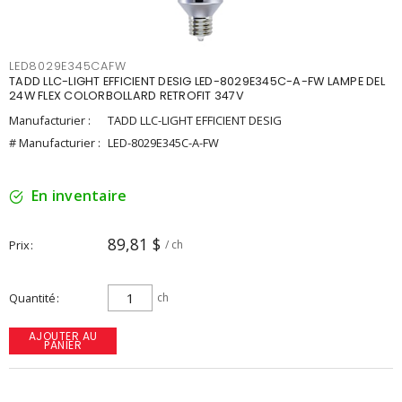
LED8029E345CAFW
TADD LLC-LIGHT EFFICIENT DESIG LED-8029E345C-A-FW LAMPE DEL
24W FLEX COLORBOLLARD RETROFIT 347V
Manufacturier :
TADD LLC-LIGHT EFFICIENT DESIG
# Manufacturier :
LED-8029E345C-A-FW
En inventaire
89,81 $
Prix
/ ch
Quantité
ch
AJOUTER AU
PANIER