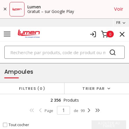
Lumen
Voir
Gratuit – sur Google Play
FR
0
PRODUITS
éclairage
Ampoules
FILTRES
0
TRIER PAR
2 356
Produits
Page
de
99
AJOUTER AU
Tout cocher
PANIER