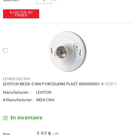
AJOUTER AU
PANIER
LEV8829CW4
LEVITON 8829-CW4 PORCELAINE PLAST 660W600V 4-1/2PO
Manufacturier :
LEVITON
# Manufacturier :
8829-CW4
En inventaire
2,57 $
Prix
/ ch