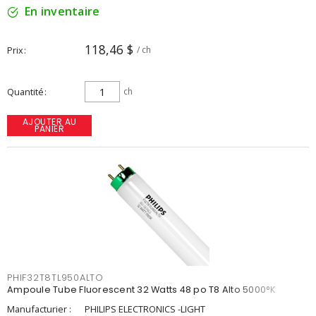
En inventaire
118,46 $
Prix
/ ch
Quantité
ch
AJOUTER AU
PANIER
PHIF32T8TL950ALTO
Ampoule Tube Fluorescent 32 Watts 48 po T8 Alto 5000°K
Manufacturier :
PHILIPS ELECTRONICS -LIGHT