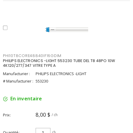
PHI10T8CORE48840IF16GDIM
PHILIPS ELECTRONICS -LIGHT 553230 TUBE DEL T8 48PO 10W
4K120/277/347 VITRE TYPE A
Manufacturier :
PHILIPS ELECTRONICS -LIGHT
# Manufacturier :
553230
En inventaire
8,00 $
Prix
/ ch
Quantité
ch