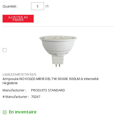
Quantité
ch
AJOUTER AU
PANIER
LAMLEDMR167W3KFL
Ampoule NOVOLED MR16 DEL 7W 3000K 500LM à intensité
réglable
Manufacturier :
PRODUITS STANDARD
# Manufacturier :
70267
En inventaire