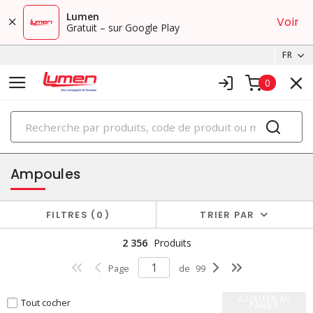
Lumen
Voir
Gratuit – sur Google Play
FR
0
PRODUITS
éclairage
Ampoules
FILTRES
0
TRIER PAR
2 356
Produits
Page
de
99
AJOUTER AU
Tout cocher
PANIER