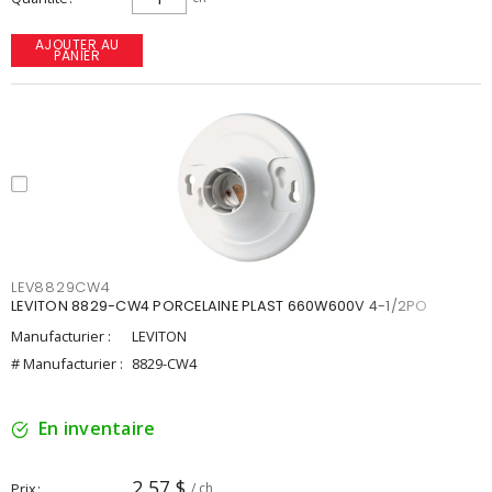
AJOUTER AU
PANIER
LEV8829CW4
LEVITON 8829-CW4 PORCELAINE PLAST 660W600V 4-1/2PO
Manufacturier :
LEVITON
# Manufacturier :
8829-CW4
En inventaire
2,57 $
Prix
/ ch