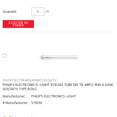
Quantité
ch
AJOUTER AU
PANIER
PHI15T8COR48840MF21G347V
PHILIPS ELECTRONICS -LIGHT 579292 TUBE DEL T8 48PO 15W 4 000K
120/347V TYPE B DLC
Manufacturier :
PHILIPS ELECTRONICS -LIGHT
# Manufacturier :
579292