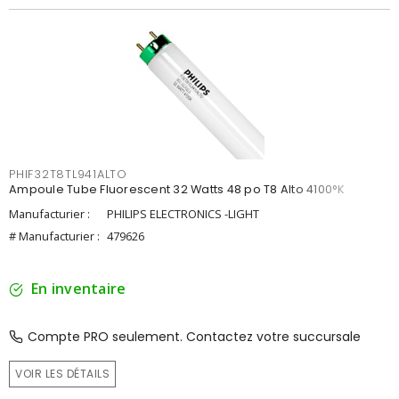
PHIF32T8TL941ALTO
Ampoule Tube Fluorescent 32 Watts 48 po T8 Alto 4100°K
Manufacturier :
PHILIPS ELECTRONICS -LIGHT
# Manufacturier :
479626
En inventaire
Compte PRO seulement. Contactez votre succursale
VOIR LES DÉTAILS