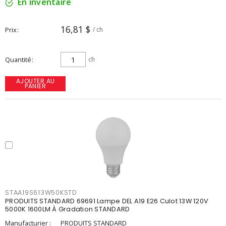
En inventaire
16,81 $
Prix
/ ch
Quantité
ch
AJOUTER AU
PANIER
STAA19S613W50KSTD
PRODUITS STANDARD 69691 Lampe DEL A19 E26 Culot 13W 120V
5000K 1600LM À Gradation STANDARD
Manufacturier :
PRODUITS STANDARD