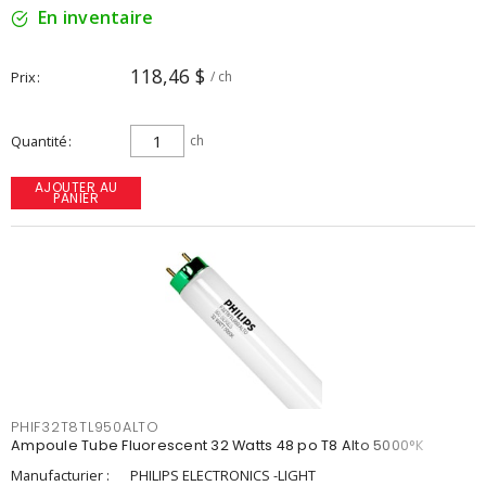
En inventaire
118,46 $
Prix
/ ch
Quantité
ch
AJOUTER AU
PANIER
PHIF32T8TL950ALTO
Ampoule Tube Fluorescent 32 Watts 48 po T8 Alto 5000°K
Manufacturier :
PHILIPS ELECTRONICS -LIGHT