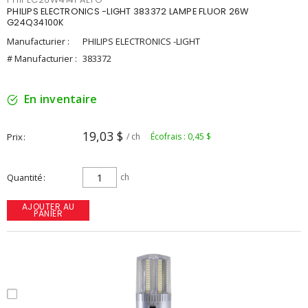
PHILIPS ELECTRONICS -LIGHT 383372 LAMPE FLUOR 26W
G24Q34100K
Manufacturier :
PHILIPS ELECTRONICS -LIGHT
# Manufacturier :
383372
En inventaire
19,03 $
Prix
/ ch
Écofrais : 0,45 $
Quantité
ch
AJOUTER AU
PANIER