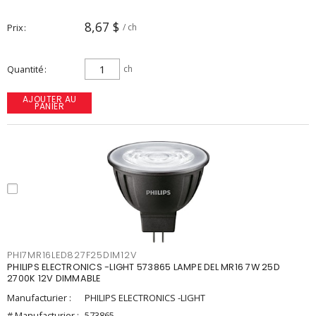
8,67 $
Prix
/ ch
Quantité
ch
AJOUTER AU
PANIER
PHI7MR16LED827F25DIM12V
PHILIPS ELECTRONICS -LIGHT 573865 LAMPE DEL MR16 7W 25D
2700K 12V DIMMABLE
Manufacturier :
PHILIPS ELECTRONICS -LIGHT
# Manufacturier :
573865