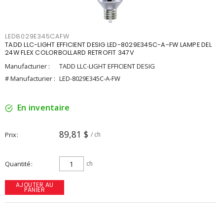
LED8029E345CAFW
TADD LLC-LIGHT EFFICIENT DESIG LED-8029E345C-A-FW LAMPE DEL
24W FLEX COLORBOLLARD RETROFIT 347V
Manufacturier :
TADD LLC-LIGHT EFFICIENT DESIG
# Manufacturier :
LED-8029E345C-A-FW
En inventaire
89,81 $
Prix
/ ch
Quantité
ch
AJOUTER AU
PANIER