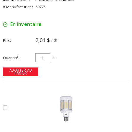
# Manufacturier :
69775
En inventaire
2,01 $
Prix
/ ch
Quantité
ch
AJOUTER AU
PANIER