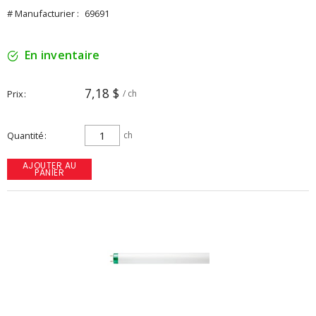
# Manufacturier :
69691
En inventaire
7,18 $
Prix
/ ch
Quantité
ch
AJOUTER AU
PANIER