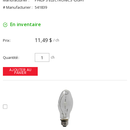
Manufacturier :
PHILIPS ELECTRONICS -LIGHT
# Manufacturier :
541839
En inventaire
11,49 $
Prix
/ ch
Quantité
ch
AJOUTER AU
PANIER