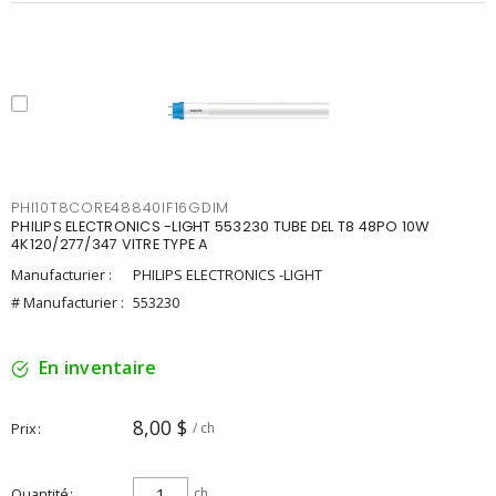
PHI10T8CORE48840IF16GDIM
PHILIPS ELECTRONICS -LIGHT 553230 TUBE DEL T8 48PO 10W
4K120/277/347 VITRE TYPE A
Manufacturier :
PHILIPS ELECTRONICS -LIGHT
# Manufacturier :
553230
En inventaire
8,00 $
Prix
/ ch
Quantité
ch