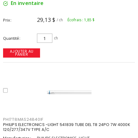
En inventaire
29,13 $
Prix
/ ch
Écofrais : 1,85 $
Quantité
ch
AJOUTER AU
PANIER
PHI7T8MAS24840IF
PHILIPS ELECTRONICS -LIGHT 541839 TUBE DEL T8 24PO 7W 4000K
120/277/347V TYPE A/C