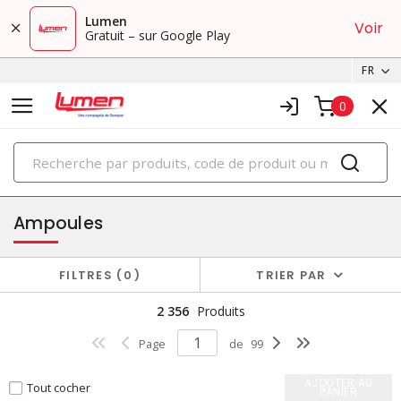
Lumen
Voir
Gratuit – sur Google Play
FR
0
PRODUITS
éclairage
Ampoules
FILTRES
0
TRIER PAR
2 356
Produits
Page
de
99
AJOUTER AU
Tout cocher
PANIER