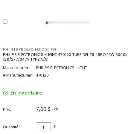
PHI14T8PROLED485000IFG
PHILIPS ELECTRONICS -LIGHT 470120 TUBE DEL T8 48PO 14W 5000K
120/277/347V TYPE A/C
Manufacturier :
PHILIPS ELECTRONICS -LIGHT
# Manufacturier :
470120
En inventaire
7,60 $
Prix
/ ch
Quantité
ch