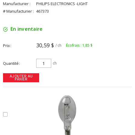
Manufacturier :
PHILIPS ELECTRONICS -LIGHT
# Manufacturier :
467373
En inventaire
30,59 $
Prix
/ ch
Écofrais : 1,85 $
Quantité
ch
AJOUTER AU
PANIER