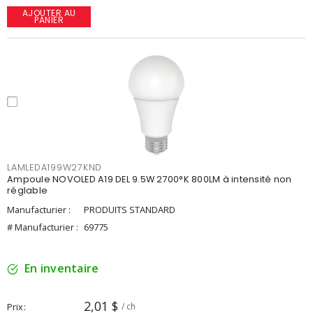
AJOUTER AU
PANIER
LAMLEDA199W27KND
Ampoule NOVOLED A19 DEL 9.5W 2700°K 800LM à intensité non
réglable
Manufacturier :
PRODUITS STANDARD
# Manufacturier :
69775
En inventaire
2,01 $
Prix
/ ch