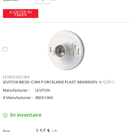
AJOUTER AU
PANIER
LEV8829CW4
LEVITON 8829-CW4 PORCELAINE PLAST 660W600V 4-1/2PO
Manufacturier :
LEVITON
# Manufacturier :
8829-CW4
En inventaire
2,57 $
Prix
/ ch