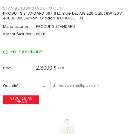
STAA19S48W40KNDCHOICE4P
PRODUITS STANDARD 69719 Lampe DEL A19 E26 Culot 8W 120V
4000K 800LM Non-Gradable CHOICE - 4P
Manufacturier :
PRODUITS STANDARD
# Manufacturier :
69719
En inventaire
2,8000 $
Prix
/ ch
Quantité
ch
vendu en multiples de 4
AJOUTER AU
PANIER