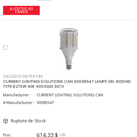
AJOUTER AU
PANIER
GELLED270BT56740
CURRENT LIGHTING SOLUTIONS CAN 93095547 LAMPE DEL 1000HID
TYPE B270W 40K 40000LN 347V
Manufacturier :
CURRENT LIGHTING SOLUTIONS CAN
# Manufacturier :
93095547
Rupture de Stock
614,33 $
Prix
/ ch