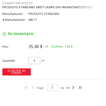
STAMH70WUPSSTD
PRODUITS STANDARD 68517 LAMPE DHI HM MH70W/U/PSSTD
Manufacturier :
PRODUITS STANDARD
# Manufacturier :
68517
En inventaire
35,40 $
Prix
/ ch
Écofrais : 1,85 $
Quantité
ch
AJOUTER AU
PANIER
Page
de
99