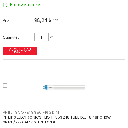
En inventaire
98,24 $
Prix
/ ch
Quantité
ch
AJOUTER AU
PANIER
PHI10T8CORE48850IF16GDIM
PHILIPS ELECTRONICS -LIGHT 553248 TUBE DEL T8 48PO 10W
5K120/277/347V VITRE TYPEA