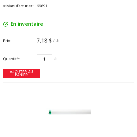
# Manufacturier :
69691
En inventaire
7,18 $
Prix
/ ch
Quantité
ch
AJOUTER AU
PANIER