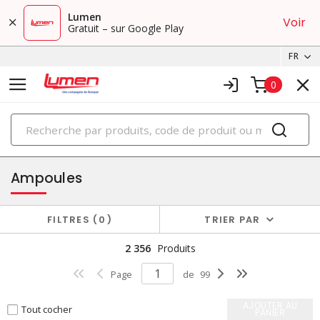
Lumen
Voir
Gratuit – sur Google Play
FR
0
PRODUITS
éclairage
Ampoules
FILTRES
0
TRIER PAR
2 356
Produits
Page
de
99
AJOUTER AU
Tout cocher
PANIER