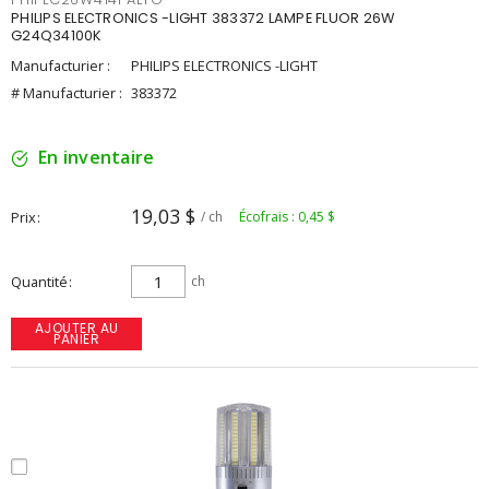
PHILIPS ELECTRONICS -LIGHT 383372 LAMPE FLUOR 26W
G24Q34100K
Manufacturier :
PHILIPS ELECTRONICS -LIGHT
# Manufacturier :
383372
En inventaire
19,03 $
Prix
/ ch
Écofrais : 0,45 $
Quantité
ch
AJOUTER AU
PANIER