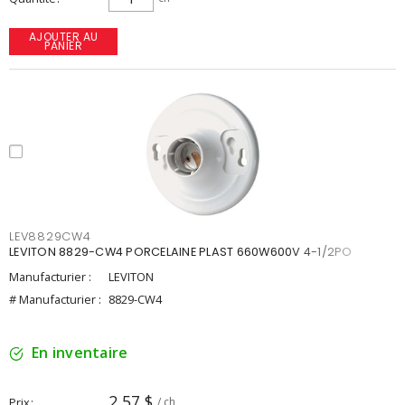
AJOUTER AU
PANIER
LEV8829CW4
LEVITON 8829-CW4 PORCELAINE PLAST 660W600V 4-1/2PO
Manufacturier :
LEVITON
# Manufacturier :
8829-CW4
En inventaire
2,57 $
Prix
/ ch