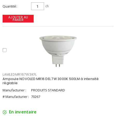
Quantité
ch
AJOUTER AU
PANIER
LAMLEDMR167W3KFL
Ampoule NOVOLED MR16 DEL 7W 3000K 500LM à intensité
réglable
Manufacturier :
PRODUITS STANDARD
# Manufacturier :
70267
En inventaire