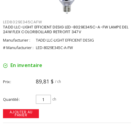
LED8029E345CAFW
TADD LLC-LIGHT EFFICIENT DESIG LED-8029E345C-A-FW LAMPE DEL
24W FLEX COLORBOLLARD RETROFIT 347V
Manufacturier :
TADD LLC-LIGHT EFFICIENT DESIG
# Manufacturier :
LED-8029E345C-A-FW
En inventaire
89,81 $
Prix
/ ch
Quantité
ch
AJOUTER AU
PANIER