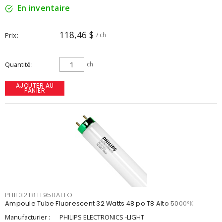
En inventaire
118,46 $
Prix
/ ch
Quantité
ch
AJOUTER AU
PANIER
PHIF32T8TL950ALTO
Ampoule Tube Fluorescent 32 Watts 48 po T8 Alto 5000°K
Manufacturier :
PHILIPS ELECTRONICS -LIGHT