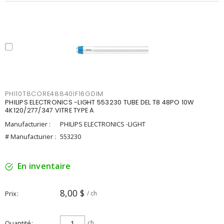
PHI10T8CORE48840IF16GDIM
PHILIPS ELECTRONICS -LIGHT 553230 TUBE DEL T8 48PO 10W
4K120/277/347 VITRE TYPE A
Manufacturier :
PHILIPS ELECTRONICS -LIGHT
# Manufacturier :
553230
En inventaire
8,00 $
Prix
/ ch
Quantité
ch