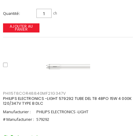
Quantité
ch
AJOUTER AU
PANIER
PHI15T8COR48840MF21G347V
PHILIPS ELECTRONICS -LIGHT 579292 TUBE DEL T8 48PO 15W 4 000K
120/347V TYPE B DLC
Manufacturier :
PHILIPS ELECTRONICS -LIGHT
# Manufacturier :
579292