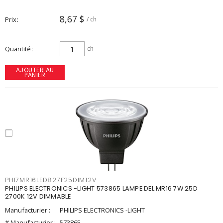
8,67 $
Prix
/ ch
Quantité
ch
AJOUTER AU
PANIER
PHI7MR16LED827F25DIM12V
PHILIPS ELECTRONICS -LIGHT 573865 LAMPE DEL MR16 7W 25D
2700K 12V DIMMABLE
Manufacturier :
PHILIPS ELECTRONICS -LIGHT
# Manufacturier :
573865