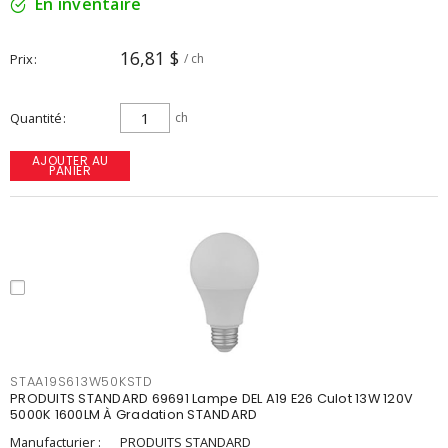
En inventaire
16,81 $
Prix
/ ch
Quantité
ch
AJOUTER AU
PANIER
STAA19S613W50KSTD
PRODUITS STANDARD 69691 Lampe DEL A19 E26 Culot 13W 120V
5000K 1600LM À Gradation STANDARD
Manufacturier :
PRODUITS STANDARD