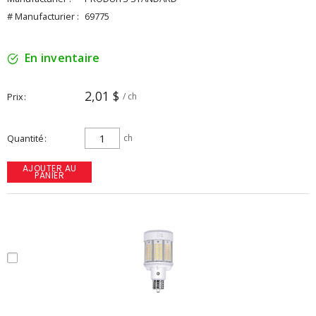
# Manufacturier :
69775
En inventaire
2,01 $
Prix
/ ch
Quantité
ch
AJOUTER AU
PANIER