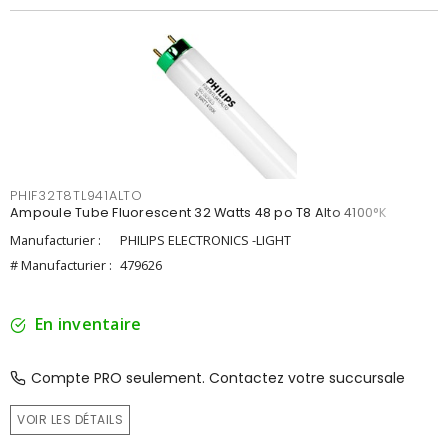
PHIF32T8TL941ALTO
Ampoule Tube Fluorescent 32 Watts 48 po T8 Alto 4100°K
Manufacturier :
PHILIPS ELECTRONICS -LIGHT
# Manufacturier :
479626
En inventaire
Compte PRO seulement. Contactez votre succursale
VOIR LES DÉTAILS