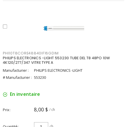
PHI10T8CORE48840IF16GDIM
PHILIPS ELECTRONICS -LIGHT 553230 TUBE DEL T8 48PO 10W
4K120/277/347 VITRE TYPE A
Manufacturier :
PHILIPS ELECTRONICS -LIGHT
# Manufacturier :
553230
En inventaire
8,00 $
Prix
/ ch
Quantité
ch