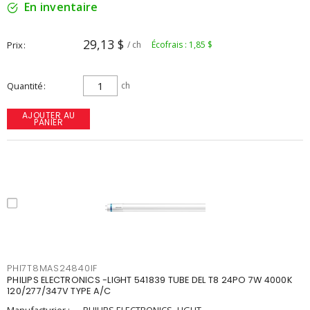
En inventaire
29,13 $
Prix
/ ch
Écofrais : 1,85 $
Quantité
ch
AJOUTER AU
PANIER
PHI7T8MAS24840IF
PHILIPS ELECTRONICS -LIGHT 541839 TUBE DEL T8 24PO 7W 4000K
120/277/347V TYPE A/C