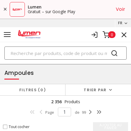
Lumen
Voir
Gratuit – sur Google Play
FR
0
PRODUITS
éclairage
Ampoules
FILTRES
0
TRIER PAR
2 356
Produits
Page
de
99
AJOUTER AU
Tout cocher
PANIER