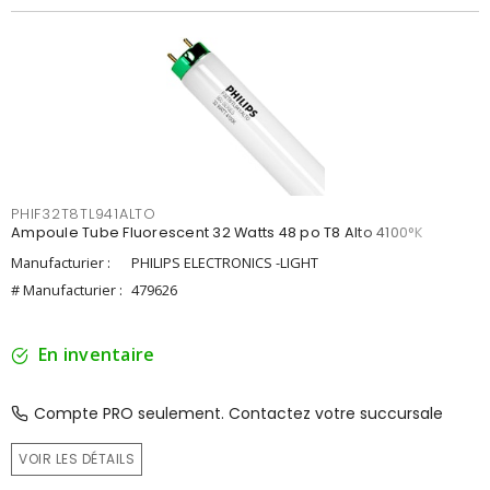
PHIF32T8TL941ALTO
Ampoule Tube Fluorescent 32 Watts 48 po T8 Alto 4100°K
Manufacturier :
PHILIPS ELECTRONICS -LIGHT
# Manufacturier :
479626
En inventaire
Compte PRO seulement. Contactez votre succursale
VOIR LES DÉTAILS