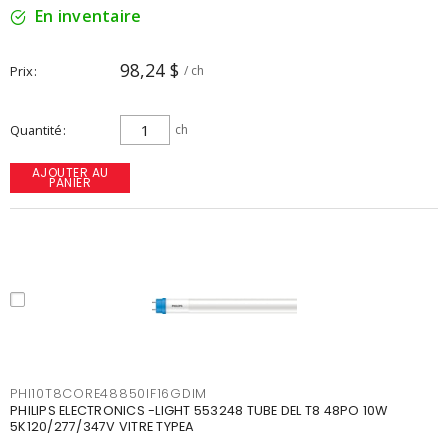
En inventaire
98,24 $
Prix
/ ch
Quantité
ch
AJOUTER AU
PANIER
PHI10T8CORE48850IF16GDIM
PHILIPS ELECTRONICS -LIGHT 553248 TUBE DEL T8 48PO 10W
5K120/277/347V VITRE TYPEA