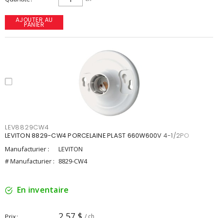
AJOUTER AU
PANIER
LEV8829CW4
LEVITON 8829-CW4 PORCELAINE PLAST 660W600V 4-1/2PO
Manufacturier :
LEVITON
# Manufacturier :
8829-CW4
En inventaire
2,57 $
Prix
/ ch