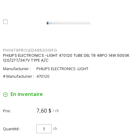
PHI14T8PROLED485000IFG
PHILIPS ELECTRONICS -LIGHT 470120 TUBE DEL T8 48PO 14W 5000K
120/277/347V TYPE A/C
Manufacturier :
PHILIPS ELECTRONICS -LIGHT
# Manufacturier :
470120
En inventaire
7,60 $
Prix
/ ch
Quantité
ch