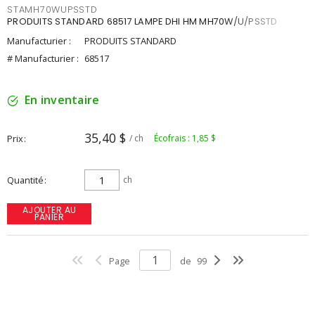
STAMH70WUPSSTD
PRODUITS STANDARD 68517 LAMPE DHI HM MH70W/U/PSSTD
Manufacturier :
PRODUITS STANDARD
# Manufacturier :
68517
En inventaire
35,40 $
Prix
/ ch
Écofrais : 1,85 $
Quantité
ch
AJOUTER AU
PANIER
Page
de
99