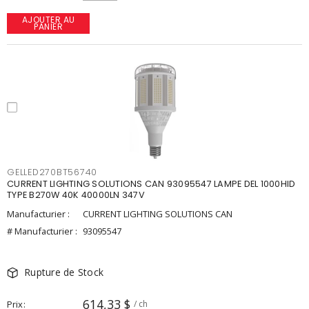
AJOUTER AU
PANIER
GELLED270BT56740
CURRENT LIGHTING SOLUTIONS CAN 93095547 LAMPE DEL 1000HID
TYPE B270W 40K 40000LN 347V
Manufacturier :
CURRENT LIGHTING SOLUTIONS CAN
# Manufacturier :
93095547
Rupture de Stock
614,33 $
Prix
/ ch