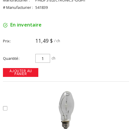
Manufacturier :
PHILIPS ELECTRONICS -LIGHT
# Manufacturier :
541839
En inventaire
11,49 $
Prix
/ ch
Quantité
ch
AJOUTER AU
PANIER