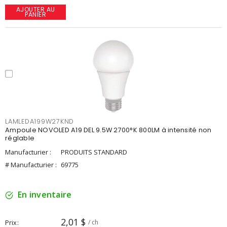
AJOUTER AU
PANIER
LAMLEDA199W27KND
Ampoule NOVOLED A19 DEL 9.5W 2700°K 800LM à intensité non
réglable
Manufacturier :
PRODUITS STANDARD
# Manufacturier :
69775
En inventaire
2,01 $
Prix
/ ch