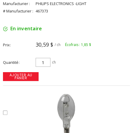
Manufacturier :
PHILIPS ELECTRONICS -LIGHT
# Manufacturier :
467373
En inventaire
30,59 $
Prix
/ ch
Écofrais : 1,85 $
Quantité
ch
AJOUTER AU
PANIER