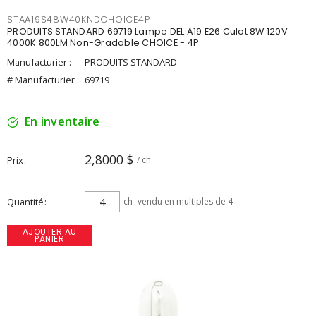
STAA19S48W40KNDCHOICE4P
PRODUITS STANDARD 69719 Lampe DEL A19 E26 Culot 8W 120V
4000K 800LM Non-Gradable CHOICE - 4P
Manufacturier :
PRODUITS STANDARD
# Manufacturier :
69719
En inventaire
2,8000 $
Prix
/ ch
Quantité
ch
vendu en multiples de 4
AJOUTER AU
PANIER