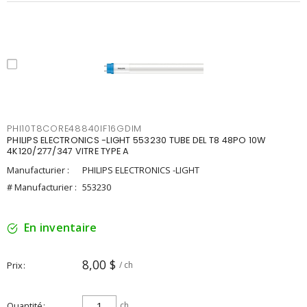
PHI10T8CORE48840IF16GDIM
PHILIPS ELECTRONICS -LIGHT 553230 TUBE DEL T8 48PO 10W
4K120/277/347 VITRE TYPE A
Manufacturier :
PHILIPS ELECTRONICS -LIGHT
# Manufacturier :
553230
En inventaire
8,00 $
Prix
/ ch
Quantité
ch