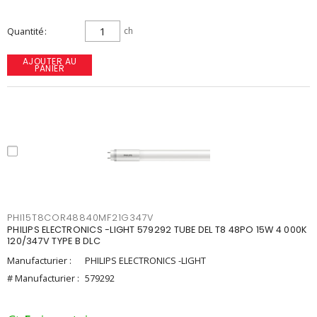
Quantité
ch
AJOUTER AU
PANIER
PHI15T8COR48840MF21G347V
PHILIPS ELECTRONICS -LIGHT 579292 TUBE DEL T8 48PO 15W 4 000K
120/347V TYPE B DLC
Manufacturier :
PHILIPS ELECTRONICS -LIGHT
# Manufacturier :
579292