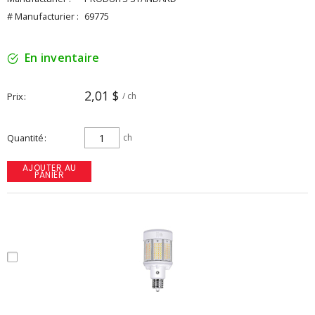
# Manufacturier :
69775
En inventaire
2,01 $
Prix
/ ch
Quantité
ch
AJOUTER AU
PANIER