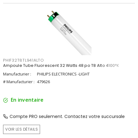
PHIF32T8TL941ALTO
Ampoule Tube Fluorescent 32 Watts 48 po T8 Alto 4100°K
Manufacturier :
PHILIPS ELECTRONICS -LIGHT
# Manufacturier :
479626
En inventaire
Compte PRO seulement. Contactez votre succursale
VOIR LES DÉTAILS