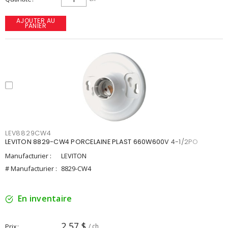
AJOUTER AU
PANIER
LEV8829CW4
LEVITON 8829-CW4 PORCELAINE PLAST 660W600V 4-1/2PO
Manufacturier :
LEVITON
# Manufacturier :
8829-CW4
En inventaire
2,57 $
Prix
/ ch