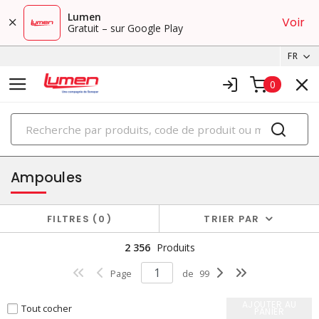
Lumen
Voir
Gratuit – sur Google Play
FR
0
PRODUITS
éclairage
Ampoules
FILTRES
0
TRIER PAR
2 356
Produits
Page
de
99
AJOUTER AU
Tout cocher
PANIER