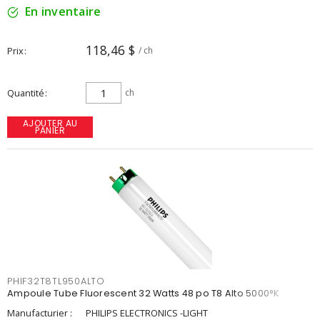
En inventaire
118,46 $
Prix
/ ch
Quantité
ch
AJOUTER AU
PANIER
PHIF32T8TL950ALTO
Ampoule Tube Fluorescent 32 Watts 48 po T8 Alto 5000°K
Manufacturier :
PHILIPS ELECTRONICS -LIGHT