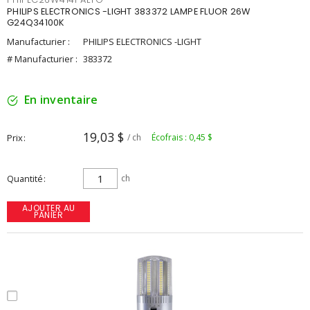
PHILIPS ELECTRONICS -LIGHT 383372 LAMPE FLUOR 26W
G24Q34100K
Manufacturier :
PHILIPS ELECTRONICS -LIGHT
# Manufacturier :
383372
En inventaire
19,03 $
Prix
/ ch
Écofrais : 0,45 $
Quantité
ch
AJOUTER AU
PANIER