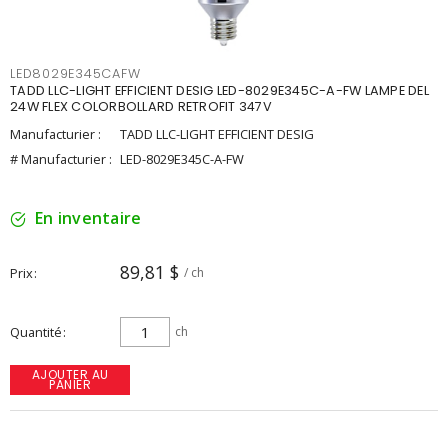
LED8029E345CAFW
TADD LLC-LIGHT EFFICIENT DESIG LED-8029E345C-A-FW LAMPE DEL
24W FLEX COLORBOLLARD RETROFIT 347V
Manufacturier :
TADD LLC-LIGHT EFFICIENT DESIG
# Manufacturier :
LED-8029E345C-A-FW
En inventaire
89,81 $
Prix
/ ch
Quantité
ch
AJOUTER AU
PANIER