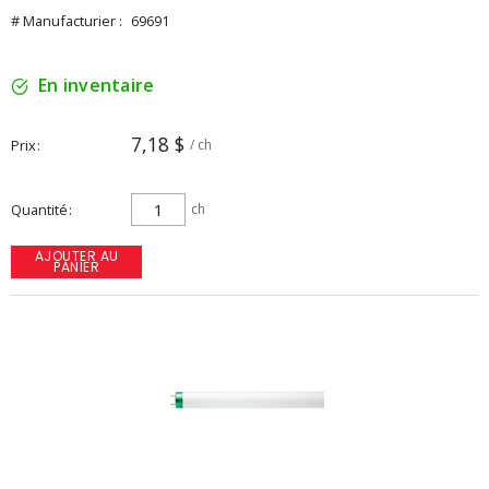
# Manufacturier :
69691
En inventaire
7,18 $
Prix
/ ch
Quantité
ch
AJOUTER AU
PANIER