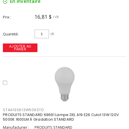
En inventaire
16,81 $
Prix
/ ch
Quantité
ch
AJOUTER AU
PANIER
STAA19S613W50KSTD
PRODUITS STANDARD 69691 Lampe DEL A19 E26 Culot 13W 120V
5000K 1600LM À Gradation STANDARD
Manufacturier :
PRODUITS STANDARD