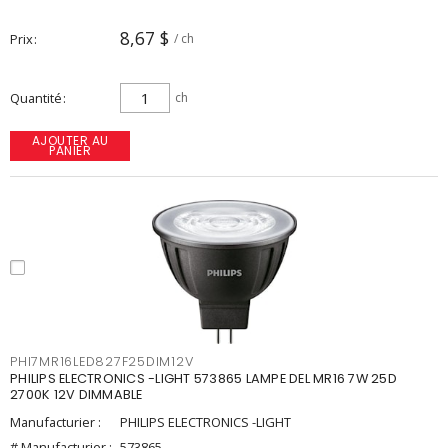
8,67 $
Prix
/ ch
Quantité
ch
AJOUTER AU
PANIER
PHI7MR16LED827F25DIM12V
PHILIPS ELECTRONICS -LIGHT 573865 LAMPE DEL MR16 7W 25D
2700K 12V DIMMABLE
Manufacturier :
PHILIPS ELECTRONICS -LIGHT
# Manufacturier :
573865