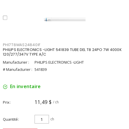
PHI7T8MAS24840IF
PHILIPS ELECTRONICS -LIGHT 541839 TUBE DEL T8 24PO 7W 4000K
120/277/347V TYPE A/C
Manufacturier :
PHILIPS ELECTRONICS -LIGHT
# Manufacturier :
541839
En inventaire
11,49 $
Prix
/ ch
Quantité
ch