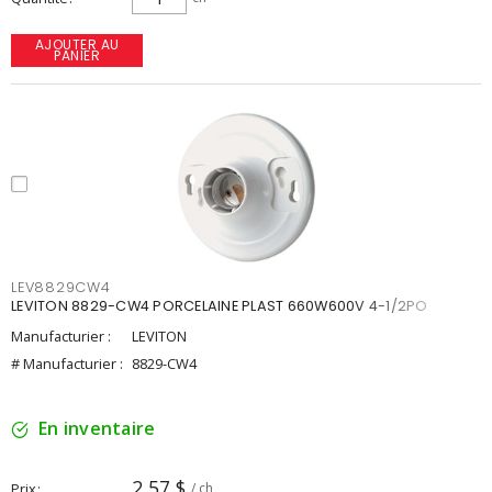
AJOUTER AU
PANIER
LEV8829CW4
LEVITON 8829-CW4 PORCELAINE PLAST 660W600V 4-1/2PO
Manufacturier :
LEVITON
# Manufacturier :
8829-CW4
En inventaire
2,57 $
Prix
/ ch