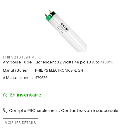
PHIF32T8TL941ALTO
Ampoule Tube Fluorescent 32 Watts 48 po T8 Alto 4100°K
Manufacturier :
PHILIPS ELECTRONICS -LIGHT
# Manufacturier :
479626
En inventaire
Compte PRO seulement. Contactez votre succursale
VOIR LES DÉTAILS