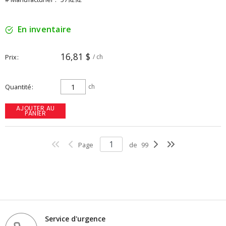
En inventaire
16,81 $
Prix
/ ch
Quantité
ch
AJOUTER AU
PANIER
Page
de
99
Service d'urgence