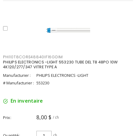
PHI10T8CORE48840IF16GDIM
PHILIPS ELECTRONICS -LIGHT 553230 TUBE DEL T8 48PO 10W
4K120/277/347 VITRE TYPE A
Manufacturier :
PHILIPS ELECTRONICS -LIGHT
# Manufacturier :
553230
En inventaire
8,00 $
Prix
/ ch
Quantité
ch