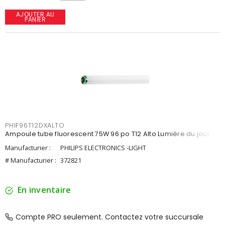
AJOUTER AU
PANIER
PHIF96T12DXALTO
Ampoule tube fluorescent 75W 96 po T12 Alto Lumière du jour
Manufacturier :
PHILIPS ELECTRONICS -LIGHT
# Manufacturier :
372821
En inventaire
Compte PRO seulement. Contactez votre succursale