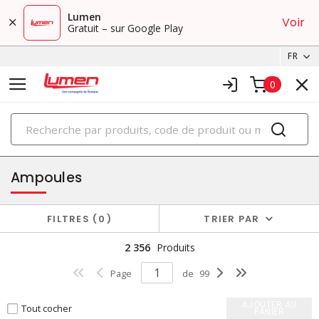
Lumen
Voir
Gratuit – sur Google Play
FR
0
PRODUITS
éclairage
Ampoules
FILTRES
0
TRIER PAR
2 356
Produits
Page
de
99
AJOUTER AU
Tout cocher
PANIER