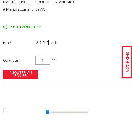
Manufacturier :
PRODUITS STANDARD
# Manufacturier :
69775
En inventaire
2,01 $
Prix
/ ch
Votre avis
Quantité
ch
AJOUTER AU
PANIER