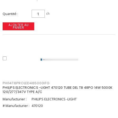
Quantité
ch
AJOUTER AU
PANIER
PHI14T8PROLED485000IFG
PHILIPS ELECTRONICS -LIGHT 470120 TUBE DEL T8 48PO 14W 5000K
120/277/347V TYPE A/C
Manufacturier :
PHILIPS ELECTRONICS -LIGHT
# Manufacturier :
470120