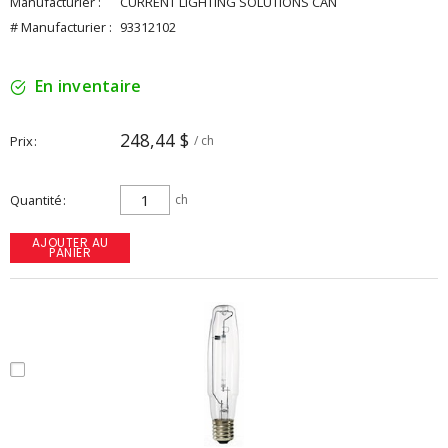
Manufacturier :
CURRENT LIGHTING SOLUTIONS CAN
# Manufacturier :
93312102
En inventaire
248,44 $
Prix
/ ch
Quantité
ch
AJOUTER AU
PANIER