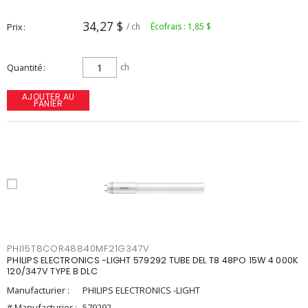
34,27 $
Prix
/ ch
Écofrais : 1,85 $
Quantité
ch
AJOUTER AU
PANIER
PHI15T8COR48840MF21G347V
PHILIPS ELECTRONICS -LIGHT 579292 TUBE DEL T8 48PO 15W 4 000K
120/347V TYPE B DLC
Manufacturier :
PHILIPS ELECTRONICS -LIGHT
# Manufacturier :
579292