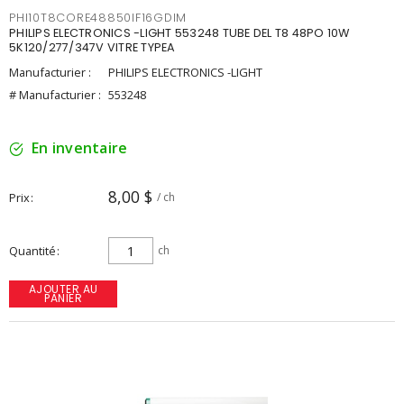
PHI10T8CORE48850IF16GDIM
PHILIPS ELECTRONICS -LIGHT 553248 TUBE DEL T8 48PO 10W
5K120/277/347V VITRE TYPEA
Manufacturier :
PHILIPS ELECTRONICS -LIGHT
# Manufacturier :
553248
En inventaire
8,00 $
Prix
/ ch
Quantité
ch
AJOUTER AU
PANIER