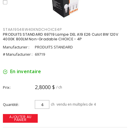
STAA19S48W40KNDCHOICE4P
PRODUITS STANDARD 69719 Lampe DEL A19 E26 Culot 8W 120V
4000K 800LM Non-Gradable CHOICE - 4P
Manufacturier :
PRODUITS STANDARD
# Manufacturier :
69719
En inventaire
2,8000 $
Prix
/ ch
Quantité
ch
vendu en multiples de 4
AJOUTER AU
PANIER