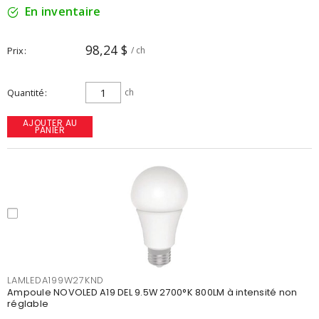
En inventaire
98,24 $
Prix
/ ch
Quantité
ch
AJOUTER AU
PANIER
LAMLEDA199W27KND
Ampoule NOVOLED A19 DEL 9.5W 2700°K 800LM à intensité non
réglable