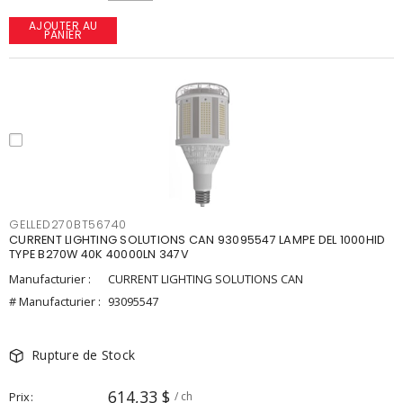
AJOUTER AU
PANIER
GELLED270BT56740
CURRENT LIGHTING SOLUTIONS CAN 93095547 LAMPE DEL 1000HID
TYPE B270W 40K 40000LN 347V
Manufacturier :
CURRENT LIGHTING SOLUTIONS CAN
# Manufacturier :
93095547
Rupture de Stock
614,33 $
Prix
/ ch