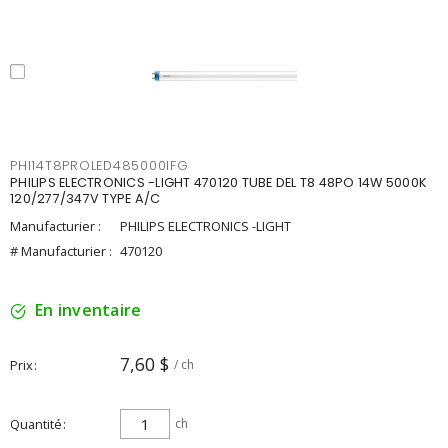
PHI14T8PROLED485000IFG
PHILIPS ELECTRONICS -LIGHT 470120 TUBE DEL T8 48PO 14W 5000K
120/277/347V TYPE A/C
Manufacturier :
PHILIPS ELECTRONICS -LIGHT
# Manufacturier :
470120
En inventaire
7,60 $
Prix
/ ch
Quantité
ch