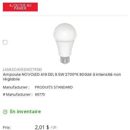
AJOUTER AU
PANIER
LAMLEDA199W27KND
Ampoule NOVOLED A19 DEL 9.5W 2700°K 800LM à intensité non
réglable
Manufacturier :
PRODUITS STANDARD
# Manufacturier :
69775
En inventaire
2,01 $
Prix
/ ch