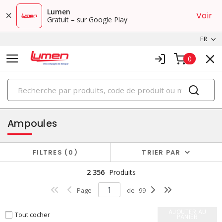
Lumen
Voir
Gratuit – sur Google Play
FR
0
PRODUITS
éclairage
Ampoules
FILTRES
0
TRIER PAR
2 356
Produits
Page
de
99
AJOUTER AU
Tout cocher
PANIER