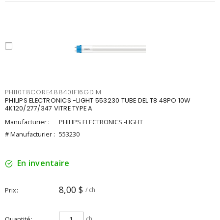
PHI10T8CORE48840IF16GDIM
PHILIPS ELECTRONICS -LIGHT 553230 TUBE DEL T8 48PO 10W
4K120/277/347 VITRE TYPE A
Manufacturier :
PHILIPS ELECTRONICS -LIGHT
# Manufacturier :
553230
En inventaire
8,00 $
Prix
/ ch
Quantité
ch