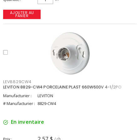
AJOUTER AU
PANIER
LEV8829CW4
LEVITON 8829-CW4 PORCELAINE PLAST 660W600V 4-1/2PO
Manufacturier :
LEVITON
# Manufacturier :
8829-CW4
En inventaire
2,57 $
Prix
/ ch