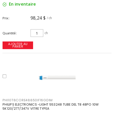
En inventaire
98,24 $
Prix
/ ch
Quantité
ch
AJOUTER AU
PANIER
PHI10T8CORE48850IF16GDIM
PHILIPS ELECTRONICS -LIGHT 553248 TUBE DEL T8 48PO 10W
5K120/277/347V VITRE TYPEA