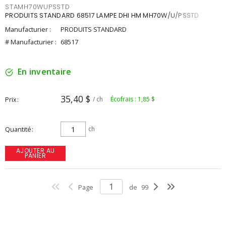
STAMH70WUPSSTD
PRODUITS STANDARD 68517 LAMPE DHI HM MH70W/U/PSSTD
Manufacturier :
PRODUITS STANDARD
# Manufacturier :
68517
En inventaire
35,40 $
Prix
/ ch
Écofrais : 1,85 $
Quantité
ch
AJOUTER AU
PANIER
Page
de
99