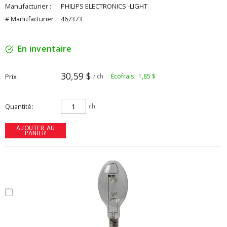
Manufacturier :
PHILIPS ELECTRONICS -LIGHT
# Manufacturier :
467373
En inventaire
30,59 $
Prix
/ ch
Écofrais : 1,85 $
Quantité
ch
AJOUTER AU
PANIER