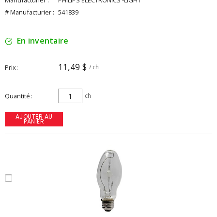
Manufacturier :
PHILIPS ELECTRONICS -LIGHT
# Manufacturier :
541839
En inventaire
11,49 $
Prix
/ ch
Quantité
ch
AJOUTER AU
PANIER