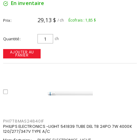
En inventaire
29,13 $
Prix
/ ch
Écofrais : 1,85 $
Quantité
ch
AJOUTER AU
PANIER
PHI7T8MAS24840IF
PHILIPS ELECTRONICS -LIGHT 541839 TUBE DEL T8 24PO 7W 4000K
120/277/347V TYPE A/C