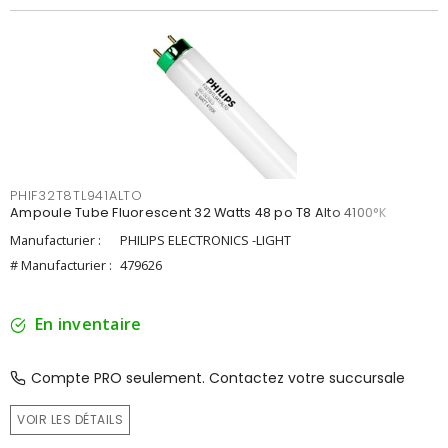
PHIF32T8TL941ALTO
Ampoule Tube Fluorescent 32 Watts 48 po T8 Alto 4100°K
Manufacturier :
PHILIPS ELECTRONICS -LIGHT
# Manufacturier :
479626
En inventaire
Compte PRO seulement. Contactez votre succursale
VOIR LES DÉTAILS