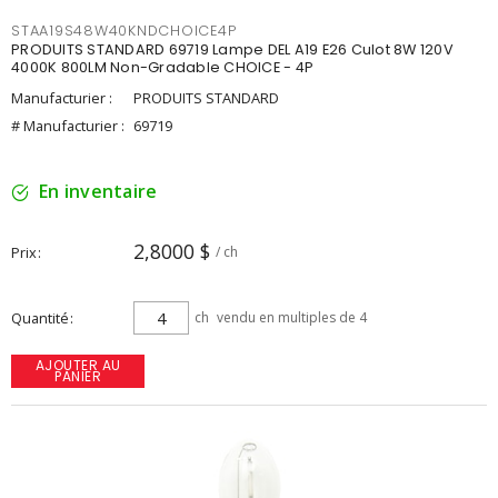
STAA19S48W40KNDCHOICE4P
PRODUITS STANDARD 69719 Lampe DEL A19 E26 Culot 8W 120V
4000K 800LM Non-Gradable CHOICE - 4P
Manufacturier :
PRODUITS STANDARD
# Manufacturier :
69719
En inventaire
2,8000 $
Prix
/ ch
Quantité
ch
vendu en multiples de 4
AJOUTER AU
PANIER