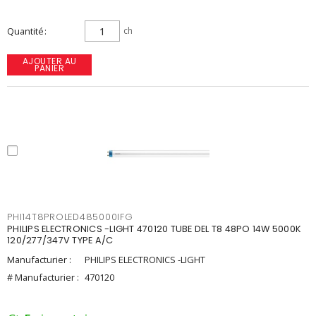
Quantité
ch
AJOUTER AU
PANIER
PHI14T8PROLED485000IFG
PHILIPS ELECTRONICS -LIGHT 470120 TUBE DEL T8 48PO 14W 5000K
120/277/347V TYPE A/C
Manufacturier :
PHILIPS ELECTRONICS -LIGHT
# Manufacturier :
470120