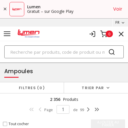
Lumen
Voir
Gratuit – sur Google Play
FR
0
PRODUITS
éclairage
Ampoules
FILTRES
0
TRIER PAR
2 356
Produits
Page
de
99
AJOUTER AU
Tout cocher
PANIER