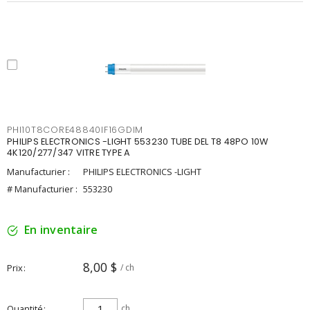
PHI10T8CORE48840IF16GDIM
PHILIPS ELECTRONICS -LIGHT 553230 TUBE DEL T8 48PO 10W
4K120/277/347 VITRE TYPE A
Manufacturier :
PHILIPS ELECTRONICS -LIGHT
# Manufacturier :
553230
En inventaire
8,00 $
Prix
/ ch
Quantité
ch