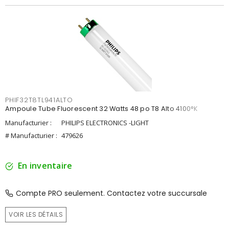
PHIF32T8TL941ALTO
Ampoule Tube Fluorescent 32 Watts 48 po T8 Alto 4100°K
Manufacturier :
PHILIPS ELECTRONICS -LIGHT
# Manufacturier :
479626
En inventaire
Compte PRO seulement. Contactez votre succursale
VOIR LES DÉTAILS