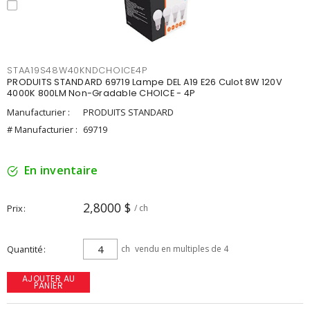
STAA19S48W40KNDCHOICE4P
PRODUITS STANDARD 69719 Lampe DEL A19 E26 Culot 8W 120V
4000K 800LM Non-Gradable CHOICE - 4P
Manufacturier :
PRODUITS STANDARD
# Manufacturier :
69719
En inventaire
2,8000 $
Prix
/ ch
Quantité
ch
vendu en multiples de 4
AJOUTER AU
PANIER