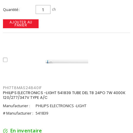
Quantité
ch
AJOUTER AU
PANIER
PHI7T8MAS24840IF
PHILIPS ELECTRONICS -LIGHT 541839 TUBE DEL T8 24PO 7W 4000K
120/277/347V TYPE A/C
Manufacturier :
PHILIPS ELECTRONICS -LIGHT
# Manufacturier :
541839
En inventaire