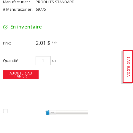
Manufacturier :
PRODUITS STANDARD
# Manufacturier :
69775
En inventaire
2,01 $
Prix
/ ch
Votre avis
Quantité
ch
AJOUTER AU
PANIER