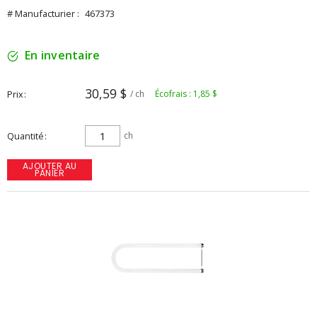
# Manufacturier :
467373
En inventaire
30,59 $
Prix
/ ch
Écofrais : 1,85 $
Quantité
ch
AJOUTER AU
PANIER