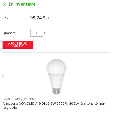
En inventaire
98,24 $
Prix
/ ch
Quantité
ch
AJOUTER AU
PANIER
LAMLEDA199W27KND
Ampoule NOVOLED A19 DEL 9.5W 2700°K 800LM à intensité non
réglable