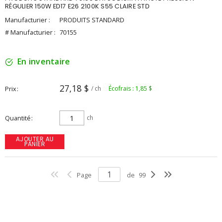
RÉGULIER 150W ED17 E26 2100K S55 CLAIRE STD
Manufacturier :
PRODUITS STANDARD
# Manufacturier :
70155
En inventaire
27,18 $
Prix
/ ch
Écofrais : 1,85 $
Quantité
ch
AJOUTER AU
PANIER
Page
de
99