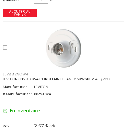
AJOUTER AU
PANIER
LEV8829CW4
LEVITON 8829-CW4 PORCELAINE PLAST 660W600V 4-1/2PO
Manufacturier :
LEVITON
# Manufacturier :
8829-CW4
En inventaire
2,57 $
Prix
/ ch