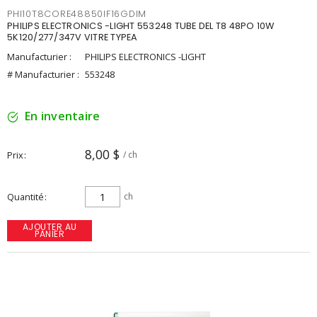
PHI10T8CORE48850IF16GDIM
PHILIPS ELECTRONICS -LIGHT 553248 TUBE DEL T8 48PO 10W
5K120/277/347V VITRE TYPEA
Manufacturier :
PHILIPS ELECTRONICS -LIGHT
# Manufacturier :
553248
En inventaire
8,00 $
Prix
/ ch
Quantité
ch
AJOUTER AU
PANIER