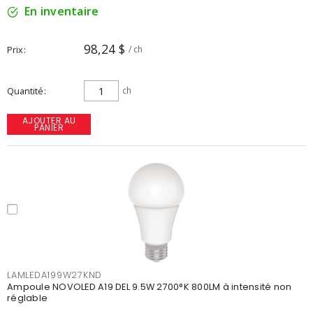
En inventaire
98,24 $
Prix
/ ch
Quantité
ch
AJOUTER AU
PANIER
LAMLEDA199W27KND
Ampoule NOVOLED A19 DEL 9.5W 2700°K 800LM à intensité non
réglable