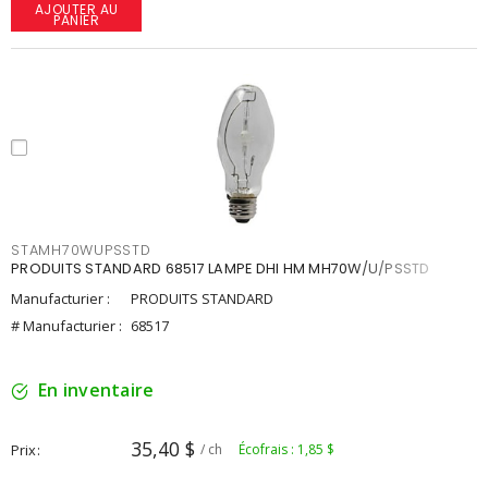
AJOUTER AU
PANIER
STAMH70WUPSSTD
PRODUITS STANDARD 68517 LAMPE DHI HM MH70W/U/PSSTD
Manufacturier :
PRODUITS STANDARD
# Manufacturier :
68517
En inventaire
35,40 $
Prix
/ ch
Écofrais : 1,85 $