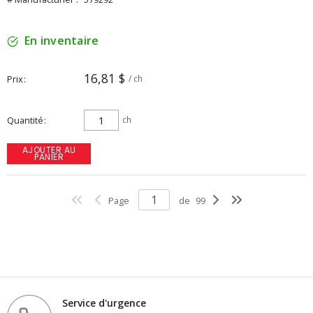
En inventaire
16,81 $
Prix
/ ch
Quantité
ch
AJOUTER AU
PANIER
Page
de
99
Service d'urgence