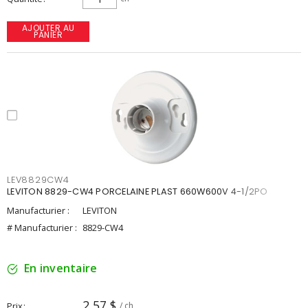
AJOUTER AU
PANIER
LEV8829CW4
LEVITON 8829-CW4 PORCELAINE PLAST 660W600V 4-1/2PO
Manufacturier :
LEVITON
# Manufacturier :
8829-CW4
En inventaire
2,57 $
Prix
/ ch