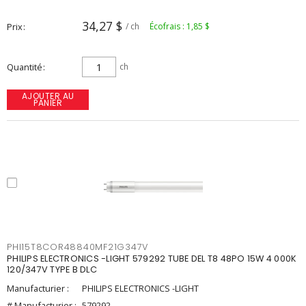
34,27 $
Prix
/ ch
Écofrais : 1,85 $
Quantité
ch
AJOUTER AU
PANIER
PHI15T8COR48840MF21G347V
PHILIPS ELECTRONICS -LIGHT 579292 TUBE DEL T8 48PO 15W 4 000K
120/347V TYPE B DLC
Manufacturier :
PHILIPS ELECTRONICS -LIGHT
# Manufacturier :
579292