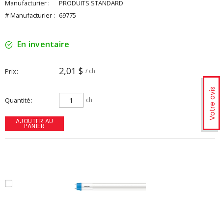
Manufacturier :
PRODUITS STANDARD
# Manufacturier :
69775
En inventaire
2,01 $
Prix
/ ch
Votre avis
Quantité
ch
AJOUTER AU
PANIER