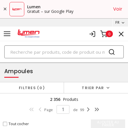
Lumen
Voir
Gratuit – sur Google Play
FR
0
PRODUITS
éclairage
Ampoules
FILTRES
0
TRIER PAR
2 356
Produits
Page
de
99
AJOUTER AU
Tout cocher
PANIER