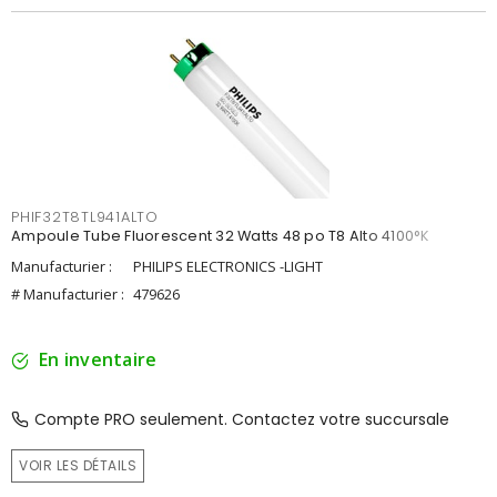
PHIF32T8TL941ALTO
Ampoule Tube Fluorescent 32 Watts 48 po T8 Alto 4100°K
Manufacturier :
PHILIPS ELECTRONICS -LIGHT
# Manufacturier :
479626
En inventaire
Compte PRO seulement. Contactez votre succursale
VOIR LES DÉTAILS