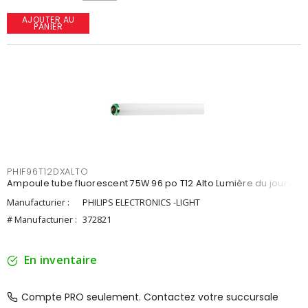
AJOUTER AU
PANIER
PHIF96T12DXALTO
Ampoule tube fluorescent 75W 96 po T12 Alto Lumière du jour
Manufacturier :
PHILIPS ELECTRONICS -LIGHT
# Manufacturier :
372821
En inventaire
Compte PRO seulement. Contactez votre succursale