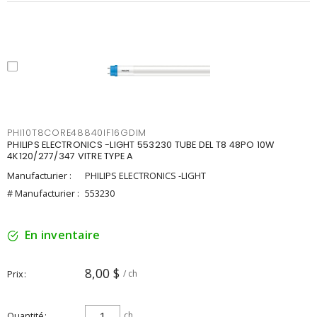
PHI10T8CORE48840IF16GDIM
PHILIPS ELECTRONICS -LIGHT 553230 TUBE DEL T8 48PO 10W
4K120/277/347 VITRE TYPE A
Manufacturier :
PHILIPS ELECTRONICS -LIGHT
# Manufacturier :
553230
En inventaire
8,00 $
Prix
/ ch
Quantité
ch