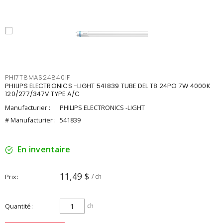
PHI7T8MAS24840IF
PHILIPS ELECTRONICS -LIGHT 541839 TUBE DEL T8 24PO 7W 4000K
120/277/347V TYPE A/C
Manufacturier :
PHILIPS ELECTRONICS -LIGHT
# Manufacturier :
541839
En inventaire
11,49 $
Prix
/ ch
Quantité
ch