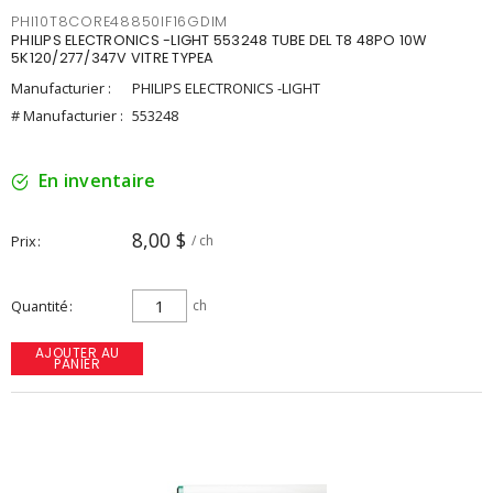
PHI10T8CORE48850IF16GDIM
PHILIPS ELECTRONICS -LIGHT 553248 TUBE DEL T8 48PO 10W
5K120/277/347V VITRE TYPEA
Manufacturier :
PHILIPS ELECTRONICS -LIGHT
# Manufacturier :
553248
En inventaire
8,00 $
Prix
/ ch
Quantité
ch
AJOUTER AU
PANIER