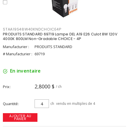
STAA19S48W40KNDCHOICE4P
PRODUITS STANDARD 69719 Lampe DEL A19 E26 Culot 8W 120V
4000K 800LM Non-Gradable CHOICE - 4P
Manufacturier :
PRODUITS STANDARD
# Manufacturier :
69719
En inventaire
2,8000 $
Prix
/ ch
Quantité
ch
vendu en multiples de 4
AJOUTER AU
PANIER