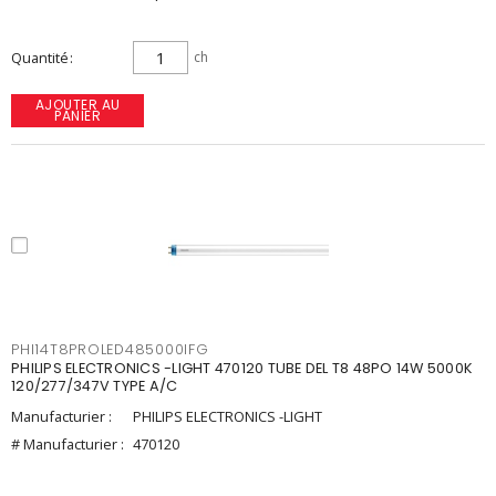
Quantité
ch
AJOUTER AU
PANIER
PHI14T8PROLED485000IFG
PHILIPS ELECTRONICS -LIGHT 470120 TUBE DEL T8 48PO 14W 5000K
120/277/347V TYPE A/C
Manufacturier :
PHILIPS ELECTRONICS -LIGHT
# Manufacturier :
470120