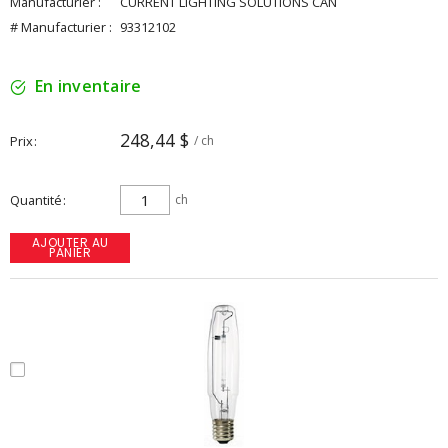
Manufacturier :
CURRENT LIGHTING SOLUTIONS CAN
# Manufacturier :
93312102
En inventaire
248,44 $
Prix
/ ch
Quantité
ch
AJOUTER AU
PANIER