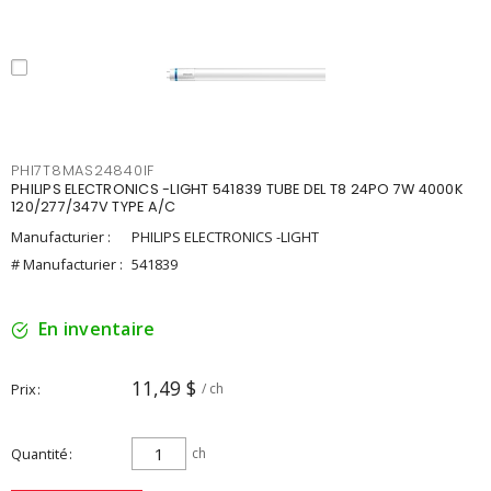
PHI7T8MAS24840IF
PHILIPS ELECTRONICS -LIGHT 541839 TUBE DEL T8 24PO 7W 4000K
120/277/347V TYPE A/C
Manufacturier :
PHILIPS ELECTRONICS -LIGHT
# Manufacturier :
541839
En inventaire
11,49 $
Prix
/ ch
Quantité
ch