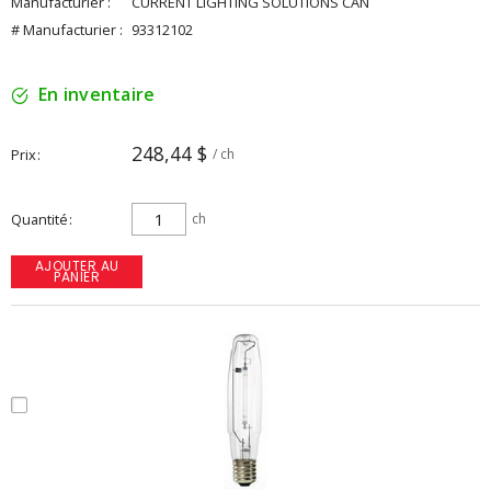
Manufacturier :
CURRENT LIGHTING SOLUTIONS CAN
# Manufacturier :
93312102
En inventaire
248,44 $
Prix
/ ch
Quantité
ch
AJOUTER AU
PANIER