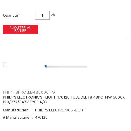
Quantité
ch
AJOUTER AU
PANIER
PHI14T8PROLED485000IFG
PHILIPS ELECTRONICS -LIGHT 470120 TUBE DEL T8 48PO 14W 5000K
120/277/347V TYPE A/C
Manufacturier :
PHILIPS ELECTRONICS -LIGHT
# Manufacturier :
470120