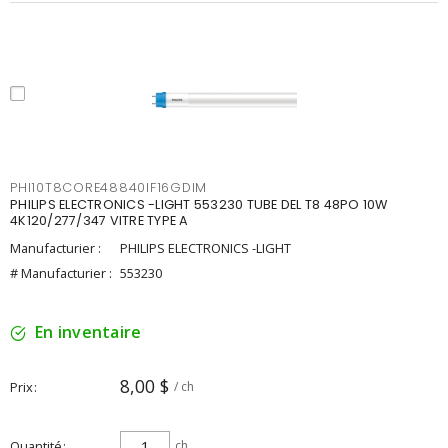
PHI10T8CORE48840IF16GDIM
PHILIPS ELECTRONICS -LIGHT 553230 TUBE DEL T8 48PO 10W
4K120/277/347 VITRE TYPE A
Manufacturier :
PHILIPS ELECTRONICS -LIGHT
# Manufacturier :
553230
En inventaire
8,00 $
Prix
/ ch
Quantité
ch