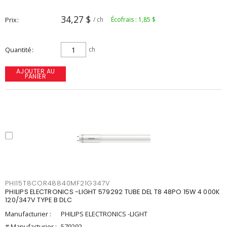
34,27 $
Prix
/ ch
Écofrais : 1,85 $
Quantité
ch
AJOUTER AU
PANIER
PHI15T8COR48840MF21G347V
PHILIPS ELECTRONICS -LIGHT 579292 TUBE DEL T8 48PO 15W 4 000K
120/347V TYPE B DLC
Manufacturier :
PHILIPS ELECTRONICS -LIGHT
# Manufacturier :
579292