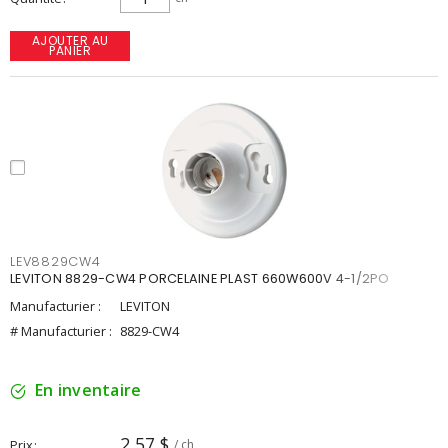
AJOUTER AU
PANIER
LEV8829CW4
LEVITON 8829-CW4 PORCELAINE PLAST 660W600V 4-1/2PO
Manufacturier :
LEVITON
# Manufacturier :
8829-CW4
En inventaire
2,57 $
Prix
/ ch