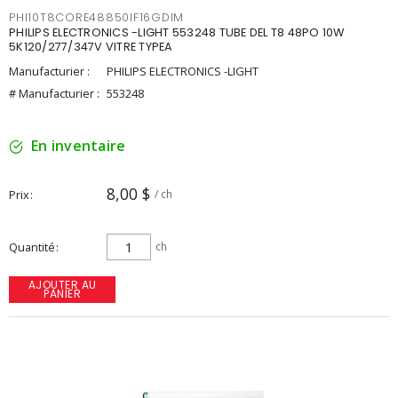
PHI10T8CORE48850IF16GDIM
PHILIPS ELECTRONICS -LIGHT 553248 TUBE DEL T8 48PO 10W
5K120/277/347V VITRE TYPEA
Manufacturier :
PHILIPS ELECTRONICS -LIGHT
# Manufacturier :
553248
En inventaire
8,00 $
Prix
/ ch
Quantité
ch
AJOUTER AU
PANIER