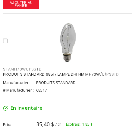
AJOUTER AU
PANIER
STAMH70WUPSSTD
PRODUITS STANDARD 68517 LAMPE DHI HM MH70W/U/PSSTD
Manufacturier :
PRODUITS STANDARD
# Manufacturier :
68517
En inventaire
35,40 $
Prix
/ ch
Écofrais : 1,85 $