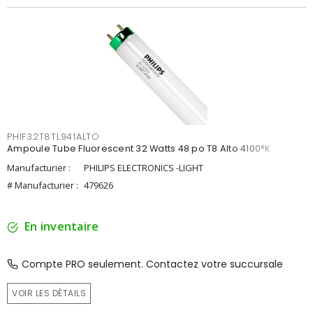
PHIF32T8TL941ALTO
Ampoule Tube Fluorescent 32 Watts 48 po T8 Alto 4100°K
Manufacturier :
PHILIPS ELECTRONICS -LIGHT
# Manufacturier :
479626
En inventaire
Compte PRO seulement. Contactez votre succursale
VOIR LES DÉTAILS