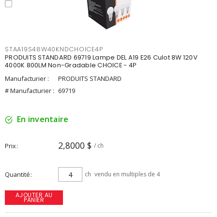
STAA19S48W40KNDCHOICE4P
PRODUITS STANDARD 69719 Lampe DEL A19 E26 Culot 8W 120V
4000K 800LM Non-Gradable CHOICE - 4P
Manufacturier :
PRODUITS STANDARD
# Manufacturier :
69719
En inventaire
2,8000 $
Prix
/ ch
Quantité
ch
vendu en multiples de 4
AJOUTER AU
PANIER