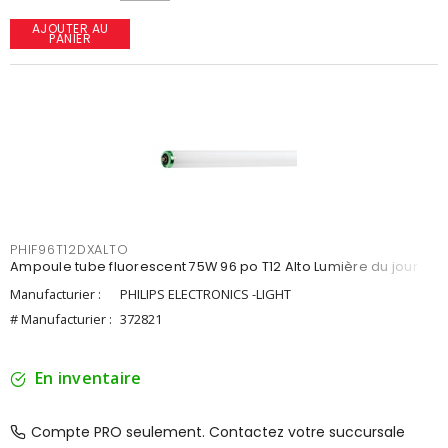
AJOUTER AU
PANIER
PHIF96T12DXALTO
Ampoule tube fluorescent 75W 96 po T12 Alto Lumière du jour
Manufacturier :
PHILIPS ELECTRONICS -LIGHT
# Manufacturier :
372821
En inventaire
Compte PRO seulement. Contactez votre succursale