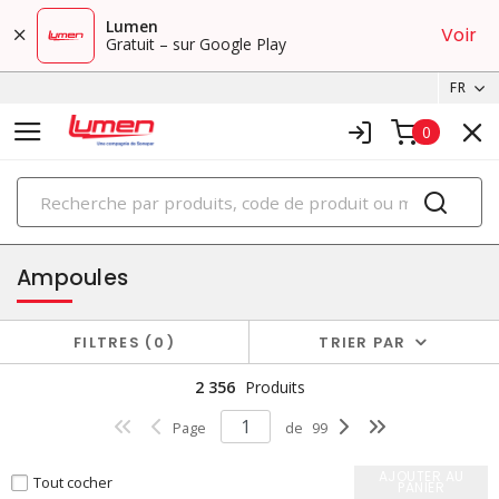
Lumen
Voir
Gratuit – sur Google Play
FR
0
PRODUITS
éclairage
Ampoules
FILTRES
0
TRIER PAR
2 356
Produits
Page
de
99
AJOUTER AU
Tout cocher
PANIER