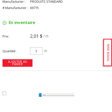
Manufacturier :
PRODUITS STANDARD
# Manufacturier :
69775
En inventaire
2,01 $
Prix
/ ch
Votre avis
Quantité
ch
AJOUTER AU
PANIER