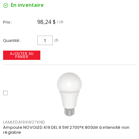
En inventaire
98,24 $
Prix
/ ch
Quantité
ch
AJOUTER AU
PANIER
LAMLEDA199W27KND
Ampoule NOVOLED A19 DEL 9.5W 2700°K 800LM à intensité non
réglable