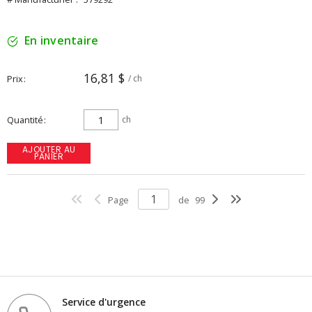
En inventaire
16,81 $
Prix
/ ch
Quantité
ch
AJOUTER AU
PANIER
Page
de
99
Service d'urgence